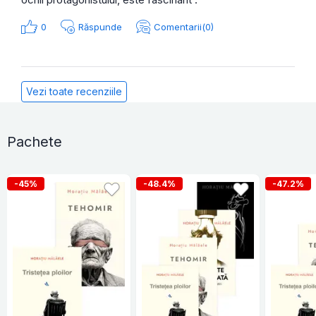
0
Răspunde
Comentarii(0)
Vezi toate recenziile
Pachete
-45%
-48.4%
-47.2%