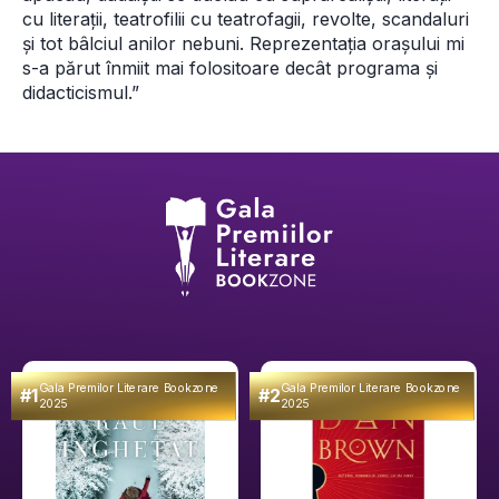
cu literații, teatrofilii cu teatrofagii, revolte, scandaluri 
și tot bâlciul anilor nebuni. Reprezentația orașului mi 
s-a părut înmiit mai folositoare decât programa și 
didacticismul.” 
Gala Premilor Literare Bookzone
Gala Premilor Literare Bookzone
#1
#2
2025
2025