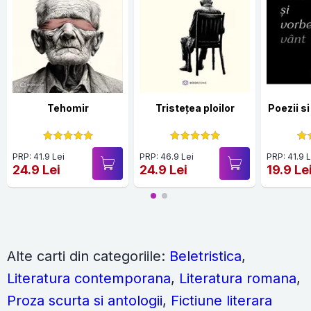
Tehomir
Tristețea ploilor
Poezii s
PRP: 41.9 Lei
PRP: 46.9 Lei
PRP: 41.9 L
24.9 Lei
24.9 Lei
19.9 Le
Alte carti din categoriile:
Beletristica
,
Literatura contemporana
,
Literatura romana
,
Proza scurta si antologii
,
Fictiune literara