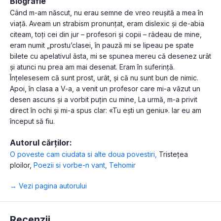
Biografie
Când m-am născut, nu erau semne de vreo reușită a mea în
viață. Aveam un strabism pronunțat, eram dislexic și de-abia
citeam, toți cei din jur – profesori și copii – râdeau de mine,
eram numit „prostu’clasei, în pauză mi se lipeau pe spate
bilete cu apelativul ăsta, mi se spunea mereu că desenez urât
și atunci nu prea am mai desenat. Eram în suferință.
Înțelesesem că sunt prost, urât, și că nu sunt bun de nimic.
Apoi, în clasa a V-a, a venit un profesor care mi-a văzut un
desen ascuns și a vorbit puțin cu mine, La urmă, m-a privit
direct în ochi și mi-a spus clar: «Tu ești un geniu». Iar eu am
început să fiu.
Autorul cărților:
O poveste cam ciudata si alte doua povestiri
,
Tristețea
ploilor
,
Poezii si vorbe-n vant
,
Tehomir
→ Vezi pagina autorului
Recenzii