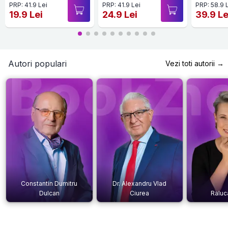
PRP: 41.9 Lei
PRP: 41.9 Lei
PRP: 58.9 
19.9 Lei
24.9 Lei
39.9 Le
Autori populari
Vezi toti autorii →
Constantin Dumitru
Dr. Alexandru Vlad
Dulcan
Ciurea
Raluc