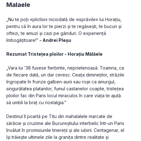
Malaele
„Nu te poți «plictisi» niciodată de «isprăvile» lui Horațiu, 
pentru că în aura lor te pierzi și te regăsești, te bucuri și 
oftezi, te amuzi și cazi pe gânduri. O experiență 
îmbogățitoare!” 
- Andrei Pleșu
Rezumat Tristețea ploilor - Horațiu Mălăele
„Vara lui ’38 fusese fierbinte, neprietenoasă. Toamna, ca 
de fiecare dată, un dar ceresc. Ceața dimineților, străzile 
îngropate în frunze galben-aurii sau roșii ca amurgul, 
singurătatea platanilor, fumul castanelor coapte, tristețea 
ploilor fac din Paris locul miraculos în care viața te ajută 
să umbli la braț cu nostalgia.”
Destinul îl poartă pe Titu din mahalalele marcate de 
sărăcie și cruzime ale Bucureștiului interbelic într-un Paris 
învăluit în promisiunile tinereții și ale iubirii. Centagenar, el 
își trăiește ultimele zile la granița dintre realitate și 