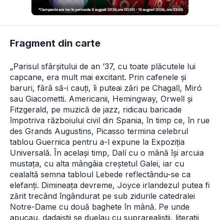
Fragment din carte
„Parisul sfârșitului de an ’37, cu toate plăcutele lui 
capcane, era mult mai excitant. Prin cafenele și 
baruri, fără să-i cauți, îi puteai zări pe Chagall, Miró 
sau Giacometti. Americanii, Hemingway, Orwell și 
Fitzgerald, pe muzică de jazz, ridicau baricade 
împotriva războiului civil din Spania, în timp ce, în rue 
des Grands Augustins, Picasso termina celebrul 
tablou Guernica pentru a-l expune la Expoziția
Universală. În același timp, Dalí cu o mână își arcuia 
mustața, cu alta mângâia creștetul Galei, iar cu 
cealaltă semna tabloul Lebede reflectându-se ca 
elefanți. Dimineața devreme, Joyce irlandezul putea fi 
zărit trecând îngândurat pe sub zidurile catedralei 
Notre-Dame cu două baghete în mână. Pe unde 
apucau, dadaiștii se duelau cu suprarealiștii, literații 