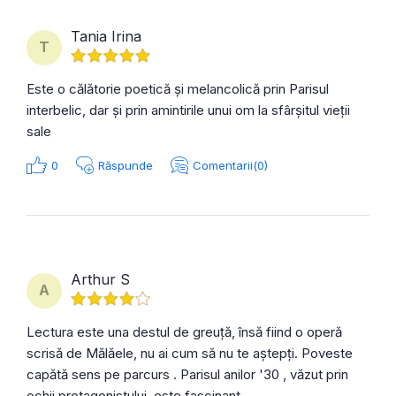
Tania Irina
T
Este o călătorie poetică și melancolică prin Parisul
interbelic, dar și prin amintirile unui om la sfârșitul vieții
sale
0
Răspunde
Comentarii(0)
Arthur S
A
Lectura este una destul de greuță, însă fiind o operă
scrisă de Mălăele, nu ai cum să nu te aștepți. Poveste
capătă sens pe parcurs . Parisul anilor '30 , văzut prin
ochii protagonistului, este fascinant .