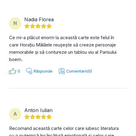
Nadia Florea
N
Ce mi-a plăcut enorm la această carte este felul în
care Horațiu Mălăele reușește să creeze personaje
memorabile și să contureze un tablou viu al Parisului
boem.
0
Răspunde
Comentarii(0)
Anton Iulian
A
Recomand această carte celor care iubesc literatura
cu o puternică încărcătură emoțională și celor care