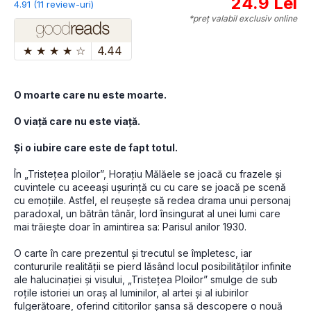
24.9 Lei
4.91 (11 review-uri)
*preț valabil exclusiv online
★
★
★
★
☆
4.44
O moarte care nu este moarte. 
O viață care nu este viață. 
Și o iubire care este de fapt totul.
În „Tristețea ploilor”, Horațiu Mălăele se joacă cu frazele și 
cuvintele cu aceeași ușurință cu cu care se joacă pe scenă 
cu emoțiile. Astfel, el reușește să redea drama unui personaj 
paradoxal, un bătrân tânăr, lord însingurat al unei lumi care 
mai trăiește doar în amintirea sa: Parisul anilor 1930.
O carte în care prezentul și trecutul se împletesc, iar 
contururile realității se pierd lăsând locul posibilităților infinite 
ale halucinației și visului, „Tristețea Ploilor” smulge de sub 
roțile istoriei un oraș al luminilor, al artei și al iubirilor 
fulgerătoare, oferind cititorilor șansa să descopere o nouă 