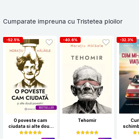
Cumparate impreuna cu Tristetea ploilor
-52.5%
-40.6%
-32.3%
BESTSELLER
O poveste cam
Tehomir
Cu
ciudata si alte doua
schimba
povestiri