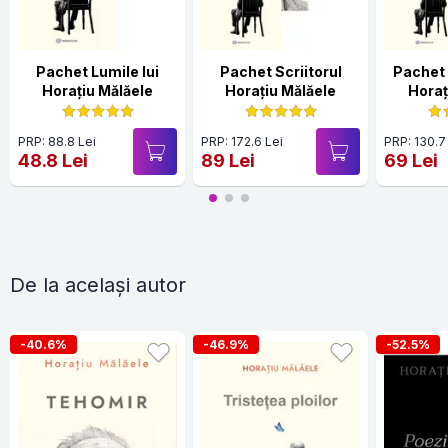
Pachet Lumile lui
Pachet Scriitorul
Pachet 
Horațiu Mălăele
Horațiu Mălăele
Horaț
PRP: 88.8 Lei
PRP: 172.6 Lei
PRP: 130.7
48.8 Lei
89 Lei
69 Lei
De la același autor
-40.6%
-46.9%
-52.5%