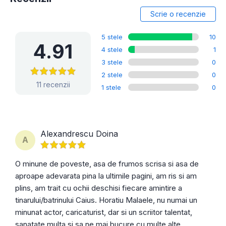
Scrie o recenzie
5 stele
10
4.91
4 stele
1
3 stele
0
2 stele
0
11 recenzii
1 stele
0
Alexandrescu Doina
A
O minune de poveste, asa de frumos scrisa si asa de
aproape adevarata pina la ultimile pagini, am ris si am
plins, am trait cu ochii deschisi fiecare amintire a
tinarului/batrinului Caius. Horatiu Malaele, nu numai un
minunat actor, caricaturist, dar si un scriitor talentat,
sanatate multa si sa ne mai bucure cu multe alte