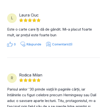
Laura Ciuc
L
Este o carte care îți dă de gândit. Mi-a placut foarte
mult, iar prețul este foarte bun
0
Răspunde
Comentarii(0)
Rodica Milan
R
Parisul anilor '30 prinde viață în paginile cărții, iar
întâlnirile cu figuri celebre precum Hemingway sau Dalí
aduc o savoare aparte lecturii. Titu, protagonistul, m-a
fascinat prin felul său de a se pierde între amintiri și