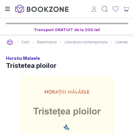
Transport GRATUIT de la 200 lei!
Carti
Beletristica
Literatura contemporana
Literatura
Horatiu Malaele
Tristetea ploilor