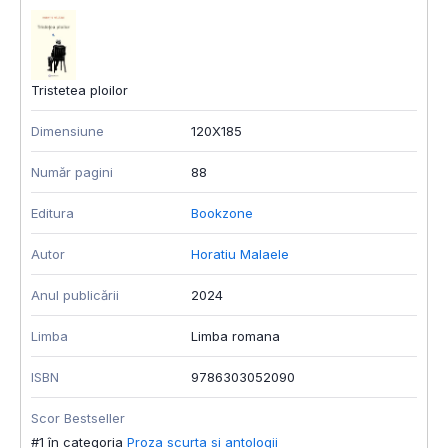
Tristetea ploilor
Dimensiune
120X185
Număr pagini
88
Editura
Bookzone
Autor
Horatiu Malaele
Anul publicării
2024
Limba
Limba romana
ISBN
9786303052090
Scor Bestseller
#1 în categoria
Proza scurta si antologii