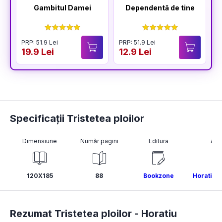
Gambitul Damei
Dependentă de tine
PRP: 51.9 Lei
PRP: 51.9 Lei
P
19.9 Lei
12.9 Lei
1
Specificații Tristetea ploilor
Dimensiune
Număr pagini
Editura
Aut
120X185
88
Bookzone
Horatiu 
Rezumat Tristetea ploilor -
Horatiu