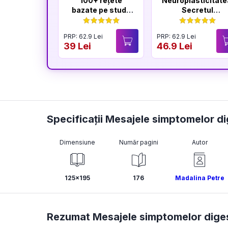
100+ rețete
Neuroplasticitate
bazate pe studii
Secretul
științifice
longevității
creierului
PRP: 62.9 Lei
PRP: 62.9 Lei
39 Lei
46.9 Lei
Specificații Mesajele simptomelor di
Dimensiune
Număr pagini
Autor
125x195
176
Madalina Petre
Rezumat Mesajele simptomelor dige