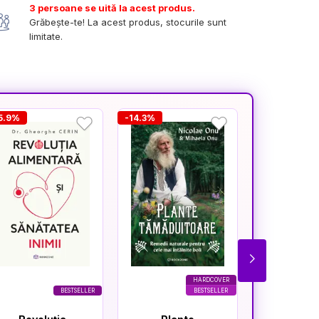
3 persoane se uită la acest produs.
Grăbește-te! La acest produs, stocurile sunt
limitate.
5.9%
-14.3%
-16.7%
HARDCOVER
BESTSELLER
BESTSELLER