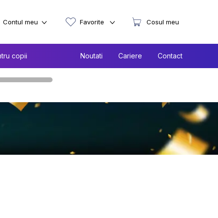
Contul meu
Favorite
Cosul meu
tru copii
Noutati
Cariere
Contact