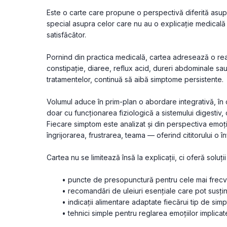
Este o carte care propune o perspectivă diferită asupr
special asupra celor care nu au o explicație medicală 
satisfăcător.
Pornind din practica medicală, cartea adresează o reali
constipație, diaree, reflux acid, dureri abdominale sau g
tratamentelor, continuă să aibă simptome persistente.
Volumul aduce în prim-plan o abordare integrativă, în 
doar cu funcționarea fiziologică a sistemului digestiv, c
Fiecare simptom este analizat și din perspectiva emoți
îngrijorarea, frustrarea, teama — oferind cititorului o 
Cartea nu se limitează însă la explicații, ci oferă soluți
puncte de presopunctură pentru cele mai frec
recomandări de uleiuri esențiale care pot susți
indicații alimentare adaptate fiecărui tip de sim
tehnici simple pentru reglarea emoțiilor implicat