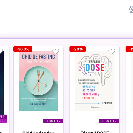
-36.3%
-20%
-1
VER
LER
BESTSELLER
BESTSELLER