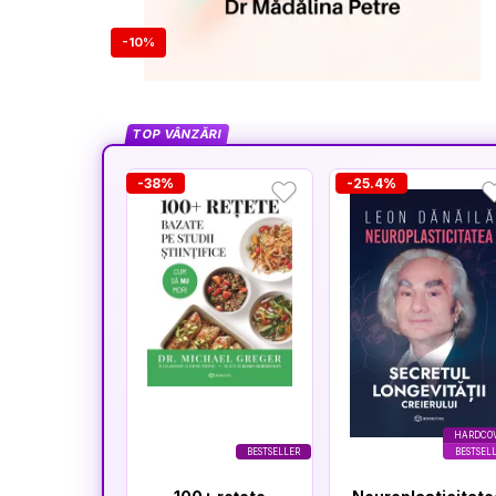
-10%
TOP VÂNZĂRI
-38%
-25.4%
HARDCO
BESTSELLER
BESTSEL