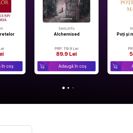
wn
SenLinYu
I
retelor
Alchemised
Poți și 
Lei
PRP: 119.9 Lei
PR
ei
89.9 Lei
5
 în coș
Adaugă în coș