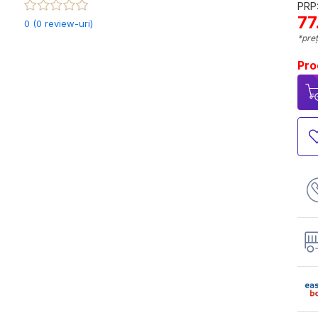
PRP:
77
0 (0 review-uri)
*preț
Pro