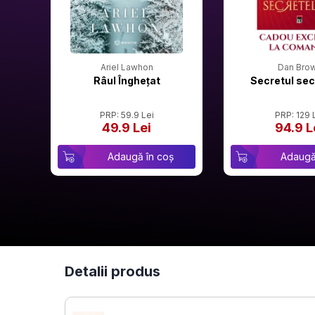
Ariel Lawhon
Dan Bro
Râul Înghețat
Secretul sec
PRP: 59.9 Lei
PRP: 129 
49.9 Lei
94.9 L
Adaugă în coș
Adaugă
Detalii produs