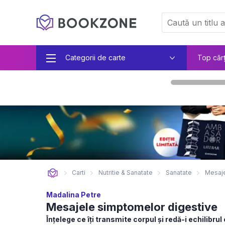
Categorii de carte
Top căr
Carti
Nutritie & Sanatate
Sanatate
Mesaje
Madalina Petre
Mesajele simptomelor digestive
Înțelege ce îți transmite corpul și redă-i echilibru