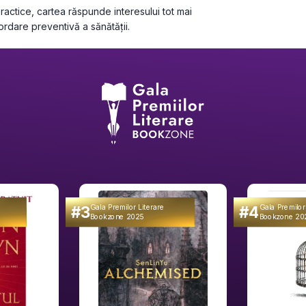
actice, cartea răspunde interesului tot mai 
dare preventivă a sănătății.
#3
#4
Gala Premilor Literare
Gala Premilor
Bookzone 2025
Bookzone 20