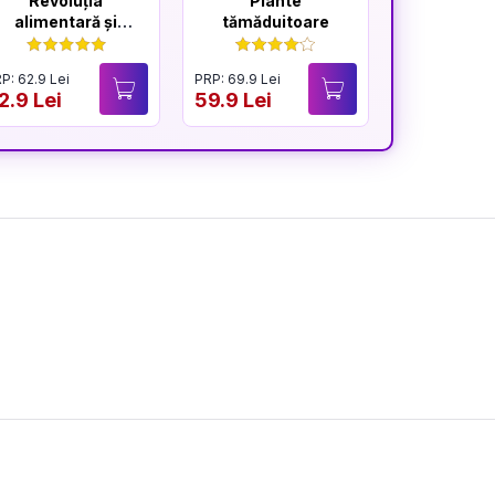
Revoluția
Plante
Marele
alimentară și
tămăduitoare
sănătatea inimii
P: 62.9 Lei
PRP: 69.9 Lei
PRP: 59.9 Lei
2.9 Lei
59.9 Lei
49.9 Lei