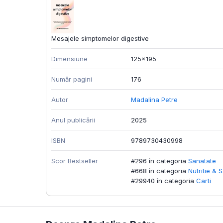
Mesajele simptomelor digestive
Dimensiune
125x195
Număr pagini
176
Autor
Madalina Petre
Anul publicării
2025
ISBN
9789730430998
Scor Bestseller
#296 în categoria
Sanatate
#668 în categoria
Nutritie & 
#29940 în categoria
Carti