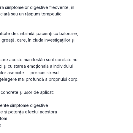
a simptomelor digestive frecvente, în 
clară sau un răspuns terapeutic 
tate des întâlnită: pacienți cu balonare, 
reață, care, în ciuda investigațiilor și 
care aceste manifestări sunt corelate nu 
i și cu starea emoțională a individului. 
ilor asociate — precum stresul, 
înțelegere mai profundă a propriului corp.
i concrete și ușor de aplicat:
vente simptome digestive
ne și potența efectul acestora
ptom
e