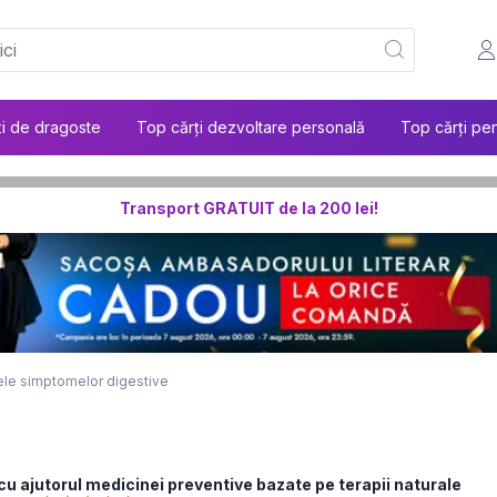
ți de dragoste
Top cărți dezvoltare personală
Top cărți pen
Transport GRATUIT de la 200 lei!
le simptomelor digestive
l cu ajutorul medicinei preventive bazate pe terapii naturale