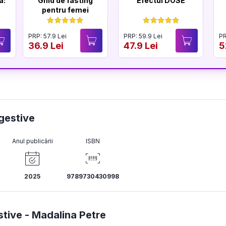
a:
Ghid de fasting
Efectul DOSE
pentru femei
PRP: 57.9 Lei
PRP: 59.9 Lei
PR
36.9 Lei
47.9 Lei
5
gestive
Anul publicării
ISBN
2025
9789730430998
stive -
Madalina Petre