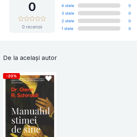
0
4 stele
0
3 stele
0
2 stele
0
0 recenzii
1 stele
0
De la același autor
-20%