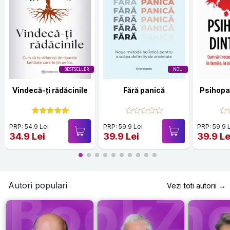
BESTSELLER
NOU
Vindecă-ți rădăcinile
Fără panică
Psihopat
PRP: 54.9 Lei
PRP: 59.9 Lei
PRP: 59.9 
34.9 Lei
39.9 Lei
39.9 Le
Autori populari
Vezi toti autorii →