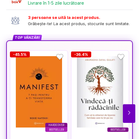
Livrare în 1-5 zile lucrătoare
3 persoane se uită la acest produs.
Grăbește-te! La acest produs, stocurile sunt limitate.
TOP VÂNZĂRI
-45.5%
-36.4%
-
HARDCOVER
BESTSELLER
BESTSELLER