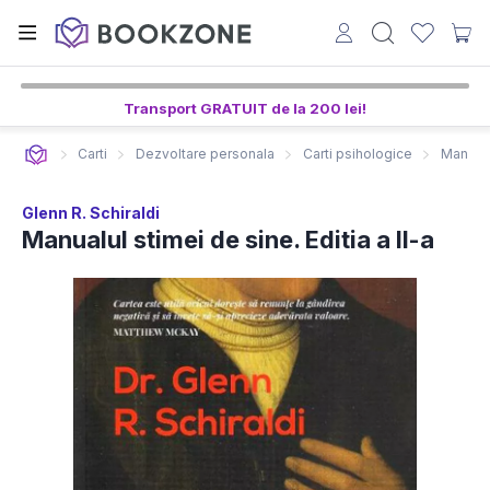
Transport GRATUIT de la 200 lei!
Carti
Dezvoltare personala
Carti psihologice
Manualul
Glenn R. Schiraldi
Manualul stimei de sine. Editia a II-a