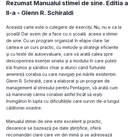
Rezumat Manualul stimei de sine. Editia a
II-a -
Glenn R. Schiraldi
Această carte este o culegere de exerciții. Nu, nu e ca la 
școală! Dar avem de a face cu o şcoală  aceea a stimei 
de sine. Cu un program organizat în etape clare. Iar 
cartea e un curs practic, cu metode și strategii eficiente 
și cu teste de autoevaluare, care vă arată calea spre 
descoperirea esenței sinelui și a modului în care puteți 
trăi frumos și sănătos chiar și atunci când furtunile 
amenință corabia cu care navigați pe mările existenței. 
Glenn R. Schiraldi, care a elaborat și un program de 
management al stresului pentru Pentagon, vă arată cum 
să manevrați cârma corabiei astfel încât să ieșiți 
învingători în lupta cu dificultățile care survin de-a lungul 
călătoriei voastre.
Manualul stimei de sine este excelent și practic, 
deoarece se bazează pe date științifice, oferă 
recomandări clare care vin din inimă și se adresează 