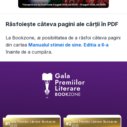
Răsfoiește câteva pagini ale cărții în PDF
La Bookzone, ai posibilitatea de a răsfoi câteva pagini
din
cartea
Manualul stimei de sine. Editia a II-a
înainte de a cumpăra.
Gala Premilor Literare Bookzone
Gala Premilor Literare Bookzone
#1
#2
2025
2025