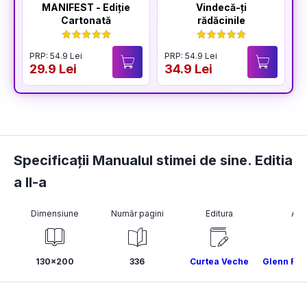
MANIFEST - Ediție
Vindecă-ți
Cartonată
rădăcinile
PRP: 54.9 Lei
PRP: 54.9 Lei
P
29.9 Lei
34.9 Lei
3
Specificații Manualul stimei de sine. Editia
a II-a
Dimensiune
Număr pagini
Editura
Aut
130x200
336
Curtea Veche
Glenn R. S