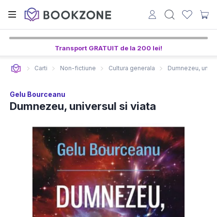
Transport GRATUIT de la 200 lei!
Carti
Non-fictiune
Cultura generala
Dumnezeu, univers
Gelu Bourceanu
Dumnezeu, universul si viata