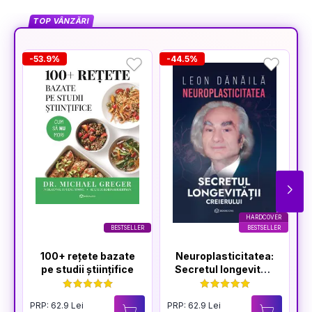
TOP VÂNZĂRI
-53.9%
-44.5%
-
HARDCOVER
BESTSELLER
BESTSELLER
100+ rețete bazate
Neuroplasticitatea:
pe studii științifice
Secretul longevității
creierului
PRP: 62.9 Lei
PRP: 62.9 Lei
P