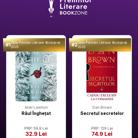
Gala Premilor Literare Bookzone
Gala Premilor Literare Bookzone
#1
#2
2025
2025
Ariel Lawhon
Dan Brown
Râul Înghețat
Secretul secretelor
PRP: 59.9 Lei
PRP: 129 Lei
32.9 Lei
74.9 Lei