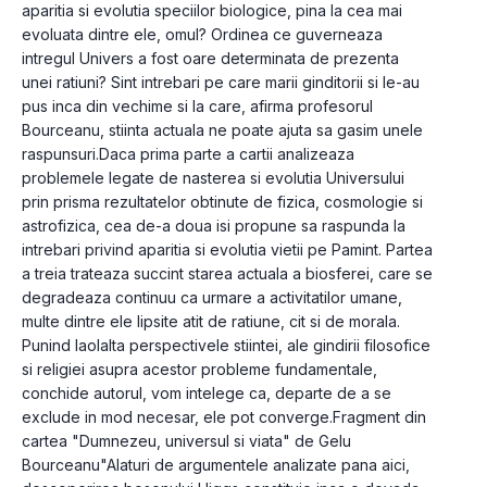
aparitia si evolutia speciilor biologice, pina la cea mai 
evoluata dintre ele, omul? Ordinea ce guverneaza 
intregul Univers a fost oare determinata de prezenta 
unei ratiuni? Sint intrebari pe care marii ginditorii si le-au 
pus inca din vechime si la care, afirma profesorul 
Bourceanu, stiinta actuala ne poate ajuta sa gasim unele 
raspunsuri.Daca prima parte a cartii analizeaza 
problemele legate de nasterea si evolutia Universului 
prin prisma rezultatelor obtinute de fizica, cosmologie si 
astrofizica, cea de-a doua isi propune sa raspunda la 
intrebari privind aparitia si evolutia vietii pe Pamint. Partea 
a treia trateaza succint starea actuala a biosferei, care se 
degradeaza continuu ca urmare a activitatilor umane, 
multe dintre ele lipsite atit de ratiune, cit si de morala. 
Punind laolalta perspectivele stiintei, ale gindirii filosofice 
si religiei asupra acestor probleme fundamentale, 
conchide autorul, vom intelege ca, departe de a se 
exclude in mod necesar, ele pot converge.Fragment din 
cartea "Dumnezeu, universul si viata" de Gelu  
Bourceanu"Alaturi de argumentele analizate pana aici, 