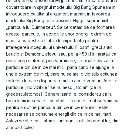
descoperirea bosonului Higgs constituie inca o dovada 
covarsitoare in sprijinul modelului Big Bang.Spuneam in 
introducere ca ultimul argument marcant in favoarea 
modelului Big Bang este bosonul Higgs, supranumit si 
„particula lui Dumnezeu". Sa cercetam de ce formarea 
acestei particule, in conditiile unor energii extrem de 
mari, se vadeste a fi atat de importanta pentru 
intelegerea inceputului universului.Filosofii greci antici 
Leucip si Democrit, elevul sau, pe la 450 i.Hr., aratau ca 
orice corp material, prin sfaramare, se poate diviza in 
particule din ce in ce mai mici, pana cand se ajunge la 
unele extrem de mici, care nu se mai divid sub actiunea 
fortelor de care dispunea omul la acele vremuri. Aceste 
particule „indivizibile" se numesc „atomi" (de la 
grecesculatomos). Generalizand, ei considerau ca la 
baza lumii materiale stau atomii. Trebuie sa observam ca, 
pentru a obtine particule din ce in ce mai mici, este 
necesar sa se consume energii din ce in ce mai mari. 
Astazi se stie ca si atomii sunt constituiti, la randul lor, din 
alte particule."