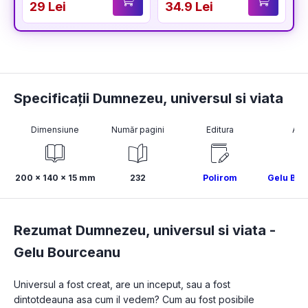
29 Lei
34.9 Lei
3
Specificații Dumnezeu, universul si viata
Dimensiune
Număr pagini
Editura
Aut
200 x 140 x 15 mm
232
Polirom
Gelu Bou
Rezumat Dumnezeu, universul si viata -
Gelu Bourceanu
Universul a fost creat, are un inceput, sau a fost 
dintotdeauna asa cum il vedem? Cum au fost posibile 