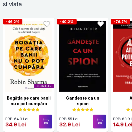
si viata
-46.2%
-40.2%
-76.7%
BESTSELLER
Bogăția pe care banii
Gandeste ca un
nu o pot cumpăra
spion
PRP: 64.9 Lei
PRP: 55 Lei
PRP: 63.9 
34.9 Lei
32.9 Lei
14.9 Le