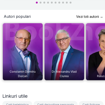
Autori populari
Vezi toti autorii →
Constantin Dumitru
Dr. Alexandru Vlad
Dulcan
Ciurea
Raluc
Linkuri utile
Carti beletristica
Carti dezvoltare personala
Carti fictiune