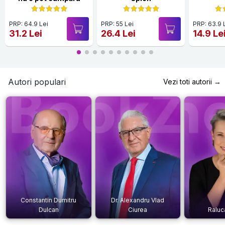
PRP: 64.9 Lei
PRP: 55 Lei
PRP: 63.9 
31.2 Lei
26.4 Lei
14.9 Le
Autori populari
Vezi toti autorii →
Constantin Dumitru
Dr. Alexandru Vlad
Dulcan
Ciurea
Raluc