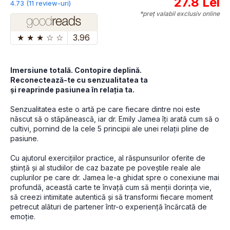
27.8 Lei
4.73 (11 review-uri)
*preț valabil exclusiv online
★
★
★
☆
☆
3.96
Imersiune totală. Contopire deplină.
Reconectează-te cu senzualitatea ta
și reaprinde pasiunea în relația ta.
Senzualitatea este o artă pe care fiecare dintre noi este 
născut să o stăpânească, iar dr. Emily Jamea îți arată cum să o 
cultivi, pornind de la cele 5 principii ale unei relații pline de 
pasiune.
Cu ajutorul exercițiilor practice, al răspunsurilor oferite de 
știință și al studiilor de caz bazate pe poveștile reale ale 
cuplurilor pe care dr. Jamea le-a ghidat spre o conexiune mai 
profundă, această carte te învață cum să menții dorința vie, 
să creezi intimitate autentică și să transformi fiecare moment 
petrecut alături de partener într-o experiență încărcată de 
emoție.