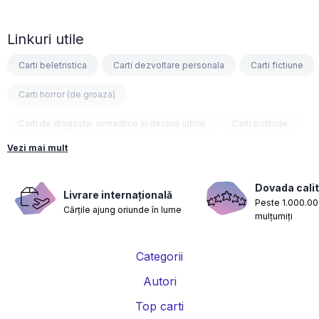
Linkuri utile
Carti beletristica
Carti dezvoltare personala
Carti fictiune
Carti horror (de groaza)
Carti de dragoste, romantice si despre iubire
Carti politiste
Vezi mai mult
Carti fantasy
Carti psihologice
Carti nutritie, sanatate si de slabit
Carti diete
Dovada calit
Livrare internațională
Peste 1.000.000
Cărțile ajung oriunde în lume
Carti despre sarcina si nastere
Carti educatie financiara
mulțumiți
Carti management si leadership
Carti marketing si vanzari
Categorii
Carti de istorie
Carti pentru copii
Carti Parintele Necula
Autori
Carti Dr. Alexandru Ciurea
Carti Parintele Vasile Ioana
Top carti