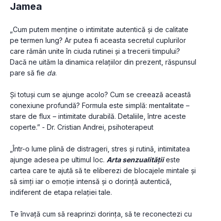
Jamea
„Cum putem menține o intimitate autentică și de calitate 
pe termen lung? Ar putea fi aceasta secretul cuplurilor 
care rămân unite în ciuda rutinei și a trecerii timpului? 
Dacă ne uităm la dinamica relațiilor din prezent, răspunsul 
pare să fie 
da
. 
Și totuși cum se ajunge acolo? Cum se creează această 
conexiune profundă? Formula este simplă: mentalitate – 
stare de flux – intimitate durabilă. Detaliile, între aceste 
coperte.” - Dr. Cristian Andrei, psihoterapeut
„Într-o lume plină de distrageri, stres și rutină, intimitatea 
ajunge adesea pe ultimul loc. 
Arta senzualității
 este 
cartea care te ajută să te eliberezi de blocajele mintale și 
să simți iar o emoție intensă și o dorință autentică, 
indiferent de etapa relației tale.
Te învață cum să reaprinzi dorința, să te reconectezi cu 