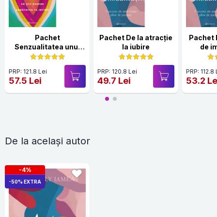
Pachet
Pachet De la atracție
Pachet I
Senzualitatea unui
la iubire
de i
corp sănătos
PRP: 121.8 Lei
PRP: 120.8 Lei
PRP: 112.8 
57.5 Lei
49.7 Lei
53.2 Le
De la același autor
-4%
-50% EXTRA