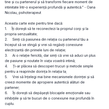
tine și cu partenerul și să transformi fiecare moment de 
intimitate într-o experiență profundă și autentică.” - Oana 
Nicolau, psihoterapeut
Aceasta carte este pentru tine dacă: 
1.     Îți dorești să te reconectezi la propriul corp și la 
propria senzualitate;
2.     Simți că pasiunea din relația cu partenerul tău a 
început să se stingă și vrei să regăsiți conexiune 
electrizantă din primele luni de relație;
3.     Ai o relație fericită, dar simți că vrei să aduci un plus 
de pasiune și noutate în viața voastră intimă;
4.     Ți-ar plăcea să descoperi trucuri și metode simple 
pentru a reaprinde dorința în relația ta;
5.     Vrei să înțelegi mai bine mecanismele dorinței și să 
creezi momente de apropiere autentică alături de 
partener;
6.     Îți dorești să depășești blocajele emoționale sau 
inhibițiile și să te bucuri de o conexiune mai profundă în 
cuplu. 