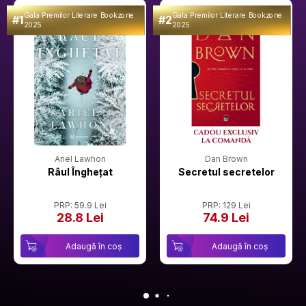
Gala Premilor Literare Bookzone
Gala Premilor Literare Bookzone
#1
#2
2025
2025
Ariel Lawhon
Dan Brown
Râul Înghețat
Secretul secretelor
PRP: 59.9 Lei
PRP: 129 Lei
28.8 Lei
74.9 Lei
Adaugă în coș
Adaugă în coș