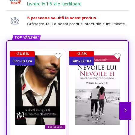
Livrare în 1-5 zile lucrătoare
5 persoane se uită la acest produs.
Grăbește-te! La acest produs, stocurile sunt limitate.
TOP VÂNZĂRI
-34.9%
-3.3%
-50% EXTRA
-40% EXTRA
-5
BESTSELLER