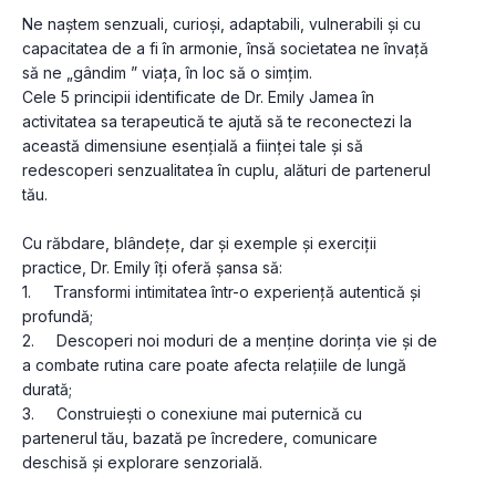
Ne naștem senzuali, curioși, adaptabili, vulnerabili și cu 
capacitatea de a fi în armonie, însă societatea ne învață 
să ne „gândim ” viața, în loc să o simțim. 
Cele 5 principii identificate de Dr. Emily Jamea în 
activitatea sa terapeutică te ajută să te reconectezi la 
această dimensiune esențială a ființei tale și să 
redescoperi senzualitatea în cuplu, alături de partenerul 
tău. 
Cu răbdare, blândețe, dar și exemple și exerciții 
practice, Dr. Emily îți oferă șansa să:
1.     Transformi intimitatea într-o experiență autentică și 
profundă;
2.     Descoperi noi moduri de a menține dorința vie și de 
a combate rutina care poate afecta relațiile de lungă 
durată;
3.     Construiești o conexiune mai puternică cu 
partenerul tău, bazată pe încredere, comunicare 
deschisă și explorare senzorială.