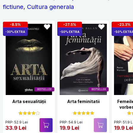
fictiune
,
Cultura generala
-8.5%
-27.5%
-23.3%
-30% EXTRA
-50% EXTRA
-50% EXTR
BESTSELLER
BESTSELLER
Arta sexualității
Arta feminitatii
Femeile
vorbe
bă
PRP: 52.9 Lei
PRP: 54.9 Lei
PRP: 51.9 L
33.9 Lei
19.9 Lei
19.9 Le