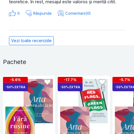
teoretice. În rest, mesajul este valoros și merită citit.
0
Răspunde
Comentarii(0)
Vezi toate recenziile
Pachete
-5.6%
-17.7%
-5.7%
-50% EXTRA
-50% EXTRA
-50% EXTR