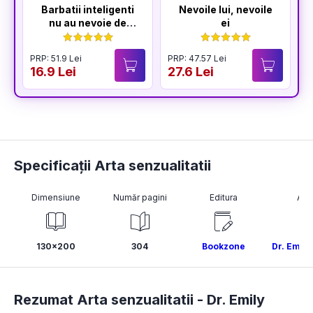
Barbatii inteligenti
Nevoile lui, nevoile
nu au nevoie de
ei
amante
PRP: 51.9 Lei
PRP: 47.57 Lei
P
16.9 Lei
27.6 Lei
1
Specificații Arta senzualitatii
Dimensiune
Număr pagini
Editura
Aut
130x200
304
Bookzone
Dr. Emil
Rezumat Arta senzualitatii -
Dr. Emily