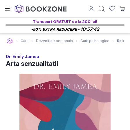
Transport GRATUIT de la 200 lei!
10:57:41
-50% EXTRA REDUCERE -
Carti
Dezvoltare personala
Carti psihologice
Relatii
Dr. Emily Jamea
Arta senzualitatii