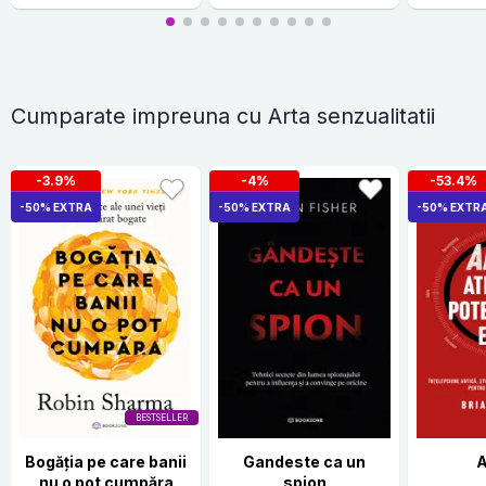
Cumparate impreuna cu Arta senzualitatii
-3.9%
-4%
-53.4%
-50% EXTRA
-50% EXTRA
-50% EXTR
BESTSELLER
Bogăția pe care banii
Gandeste ca un
nu o pot cumpăra
spion