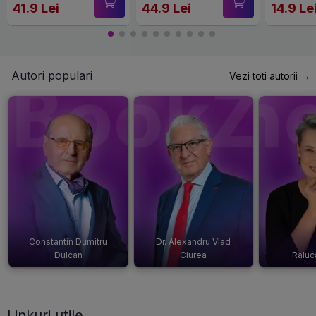
41.9 Lei
44.9 Lei
14.9 Le
Autori populari
Vezi toti autorii →
Constantin Dumitru
Dr. Alexandru Vlad
Dulcan
Ciurea
Raluc
Linkuri utile