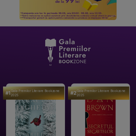
Gala Premilor Literare Bookzone
Gala Premilor Literare Bookzone
#1
#2
2025
2025