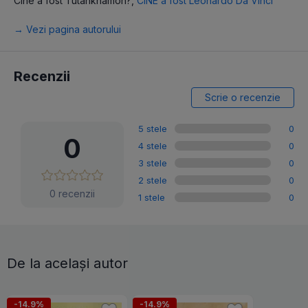
Cine a fost Tutankhamon?
,
CINE a fost Leonardo Da Vinci
→ Vezi pagina autorului
Recenzii
Scrie o recenzie
5 stele
0
0
4 stele
0
3 stele
0
2 stele
0
0 recenzii
1 stele
0
De la același autor
-14.9%
-14.9%