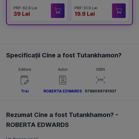
PRP: 62.9 Lei
PRP: 51.9 Lei
P
39 Lei
19.9 Lei
4
Specificații Cine a fost Tutankhamon?
Editura
Autor
ISBN
Trei
ROBERTA EDWARDS
9786069781937
Rezumat Cine a fost Tutankhamon? -
ROBERTA EDWARDS