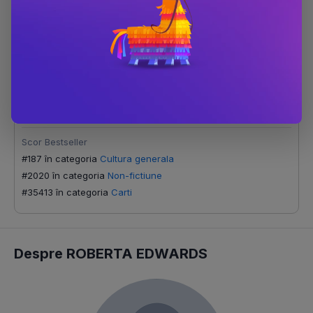
Cine a fost Tutankhamon?
Editura
Trei
Autor
ROBERTA EDWARDS
ISBN
9786069781937
Scor Bestseller
#187 în categoria
Cultura generala
#2020 în categoria
Non-fictiune
#35413 în categoria
Carti
Despre ROBERTA EDWARDS