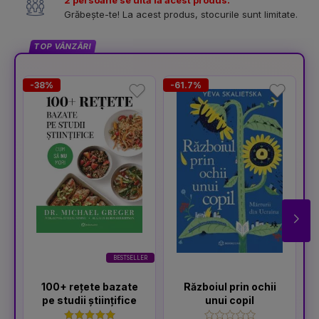
2 persoane se uită la acest produs.
Grăbește-te! La acest produs, stocurile sunt limitate.
TOP VÂNZĂRI
-38%
-61.7%
-
BESTSELLER
100+ rețete bazate
Războiul prin ochii
pe studii științifice
unui copil