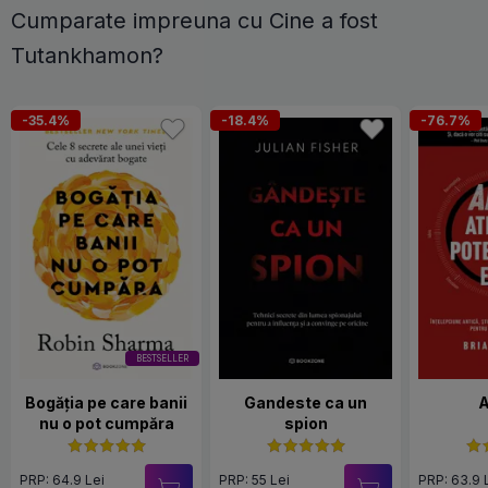
Cumparate impreuna cu Cine a fost
Tutankhamon?
-35.4%
-18.4%
-76.7%
BESTSELLER
Bogăția pe care banii
Gandeste ca un
nu o pot cumpăra
spion
PRP: 64.9 Lei
PRP: 55 Lei
PRP: 63.9 