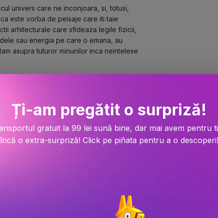
l univers care ne inconjoara, si, totusi, 
ca este vorba de peisaje care iti taie 
 arhitecturale care sfideaza legile fizicii, 
ndele sau energia pe care o emana, au 
am asupra tuturor minunilor inca neintelese 
ocuri incredibile, din toate partile lumii. 
ginile inedite si veti afla o multime de 
Ți-am pregătit o surpriză!
 confortul casei voastre.
tra ale acestor constructii, ci si 
ansportul gratuit la 99 lei sună bine, dar mai avem pentru t
 conturat existenta. Prin descrieri atent 
încă o extra-surpriză! Click pe piñata pentru a o descoperi
n timp, explorand epoci variate si asistand la 
e edificii remarcabile. De la turnurile 
e decorate cu rafinament si curtile pline de 
e ale constructiei, ci si viata cotidiana 
 descoperi povestile cavalerilor si 
ceste pamanturi impunatoare. Cartile sunt 
 si adancime in interpretarea istoriei 