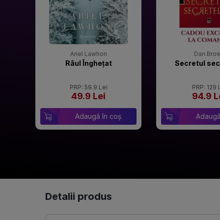
Ariel Lawhon
Dan Bro
Râul Înghețat
Secretul sec
PRP: 59.9 Lei
PRP: 129 
49.9 Lei
94.9 L
Adaugă în coș
Adaugă
Detalii produs