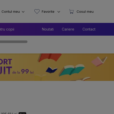
Contul meu
Favorite
Cosul meu
tru copii
Noutati
Cariere
Contact