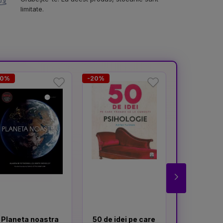
limitate.
20%
-20%
-20%
Planeta noastra
50 de idei pe care
Enciclo