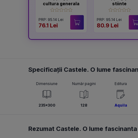
cultura generala
stiinte
PRP: 95.14 Lei
PRP: 95.14 Lei
76.1 Lei
80.9 Lei
Specificații Castele. O lume fascina
Dimensiune
Număr pagini
Editura
235x300
128
Aquila
Rezumat Castele. O lume fascinanta