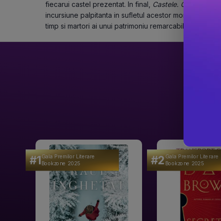
fiecarui castel prezentat. In final,
 Castele. O lume fasc
incursiune palpitanta in sufletul acestor monumente uimit
timp si martori ai unui patrimoniu remarcabil care conti
#1
#2
Gala Premilor Literare
Gala Premilor Literare
Bookzone 2025
Bookzone 2025