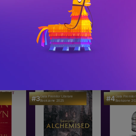
inanta
 nu este doar o carte de istorie, ci o 
oare, transformand cititorii in calatori in 
nua sa fascineze si sa inspire.
#3
#4
Gala Premilor Literare
Gala Premilor
Bookzone 2025
Bookzone 20