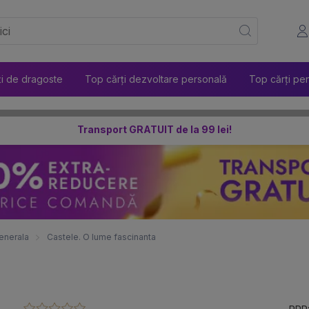
ți de dragoste
Top cărți dezvoltare personală
Top cărți pen
Transport GRATUIT de la 99 lei!
enerala
Castele. O lume fascinanta