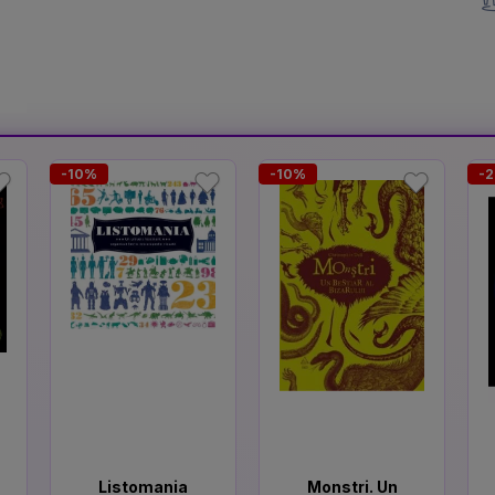
-10%
-10%
-
Listomania
Monstri. Un