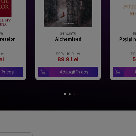
wn
SenLinYu
I
retelor
Alchemised
Poți și 
Lei
PRP: 119.9 Lei
PR
ei
89.9 Lei
5
 în coș
Adaugă în coș