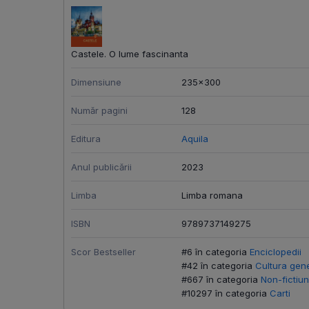
Castele. O lume fascinanta
Dimensiune
235x300
Număr pagini
128
Editura
Aquila
Anul publicării
2023
Limba
Limba romana
ISBN
9789737149275
Scor Bestseller
#6 în categoria
Enciclopedii
#42 în categoria
Cultura gen
#667 în categoria
Non-fictiu
#10297 în categoria
Carti