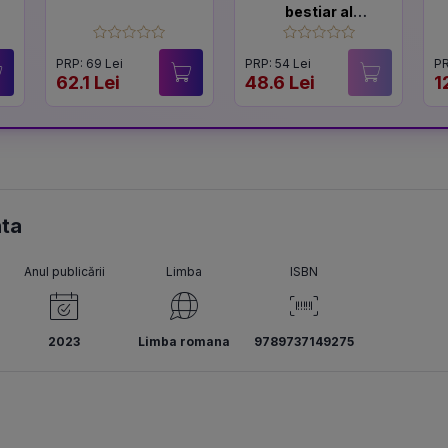
bestiar al
bizarului
PRP: 69 Lei
PRP: 54 Lei
PR
62.1 Lei
48.6 Lei
1
nta
Anul publicării
Limba
ISBN
2023
Limba romana
9789737149275