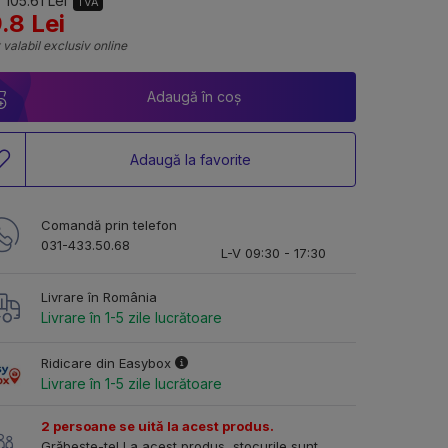
 105.61 Lei
TVA
.8 Lei
 valabil exclusiv online
Adaugă în coș
Adaugă la favorite
Comandă prin telefon
031-433.50.68
L-V 09:30 - 17:30
Livrare în România
Livrare în 1-5 zile lucrătoare
Ridicare din Easybox
Livrare în 1-5 zile lucrătoare
2 persoane se uită la acest produs.
Grăbește-te! La acest produs, stocurile sunt