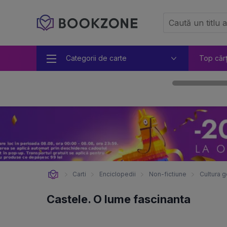
Categorii de carte
Top căr
Carti
Enciclopedii
Non-fictiune
Cultura g
Castele. O lume fascinanta