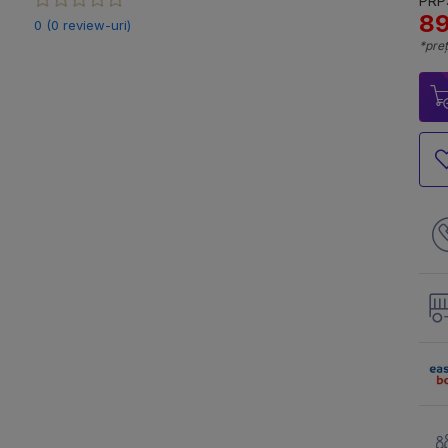
PRP:
89
0 (0 review-uri)
*preț