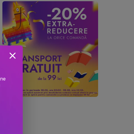
ine
!