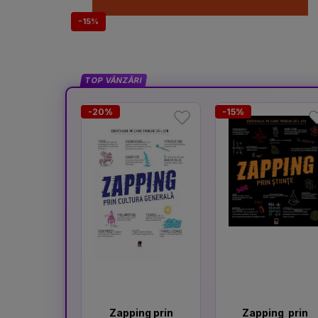
-15%
TOP VÂNZĂRI
-20%
-15%
Zapping prin
Zapping prin