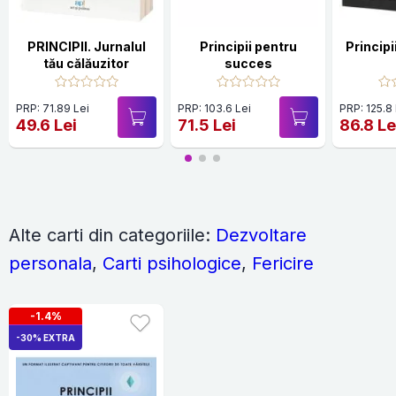
PRINCIPII. Jurnalul
Principii pentru
tău călăuzitor
succes
PRP: 71.89 Lei
PRP: 103.6 Lei
PRP: 125.8
49.6 Lei
71.5 Lei
86.8 Le
Alte carti din categoriile:
Dezvoltare
personala
,
Carti psihologice
,
Fericire
-1.4%
-30% EXTRA