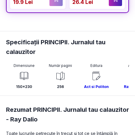
19.9 Lei
26.4 Lei
2
Specificații PRINCIPII. Jurnalul tau
calauzitor
Dimensiune
Număr pagini
Editura
Aut
150x230
256
Act si Politon
Ray D
Rezumat PRINCIPII. Jurnalul tau calauzitor
-
Ray Dalio
Toate lucrurile petrecute în trecut și tot ce se întâmplă în 