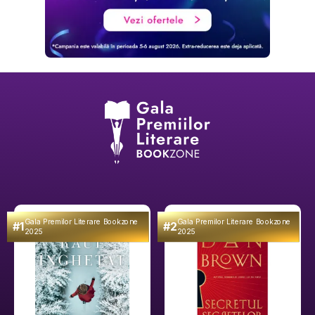
Gala Premilor Literare Bookzone
Gala Premilor Literare Bookzone
#1
#2
2025
2025