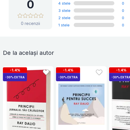
0
4 stele
0
3 stele
0
2 stele
0
0 recenzii
1 stele
0
De la același autor
-1.4%
-1.4%
-1.4%
-30% EXTRA
-30% EXTRA
-30% EXTR