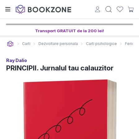
Transport GRATUIT de la 200 lei!
Carti
Dezvoltare personala
Carti psihologice
Fericire
Ray Dalio
PRINCIPII. Jurnalul tau calauzitor