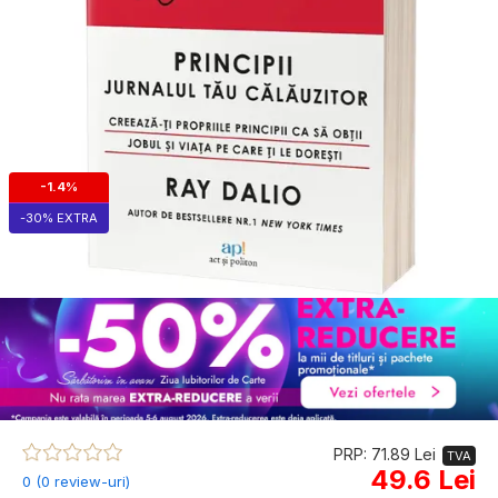
-1.4%
-30% EXTRA
PRP: 71.89 Lei
TVA
49.6 Lei
0 (0 review-uri)