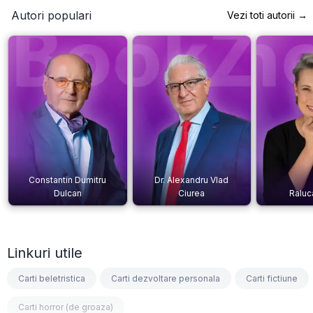
Autori populari
Vezi toti autorii →
Constantin Dumitru
Dr. Alexandru Vlad
Dulcan
Ciurea
Raluc
Linkuri utile
Carti beletristica
Carti dezvoltare personala
Carti fictiune
Carti horror (de groaza)