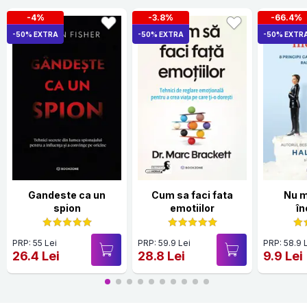
-4%
-3.8%
-66.4%
-50% EXTRA
-50% EXTRA
-50% EXTR
Gandeste ca un
Cum sa faci fata
Nu m
spion
emotiilor
în
PRP: 55 Lei
PRP: 59.9 Lei
PRP: 58.9 
26.4 Lei
28.8 Lei
9.9 Lei