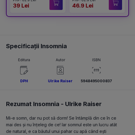
39 Lei
46.9 Lei
3
Specificații Insomnia
Editura
Autor
ISBN
DPH
Ulrike Raiser
5948495000837
Rezumat Insomnia -
Ulrike Raiser
Mi-e somn, dar nu pot să dorm! Se întâmplă din ce în ce 
mai des și nu înțeleg de ce! Iar somnul este un lucru atât 
de natural, e ca băutul unui pahar cu apă când ești 