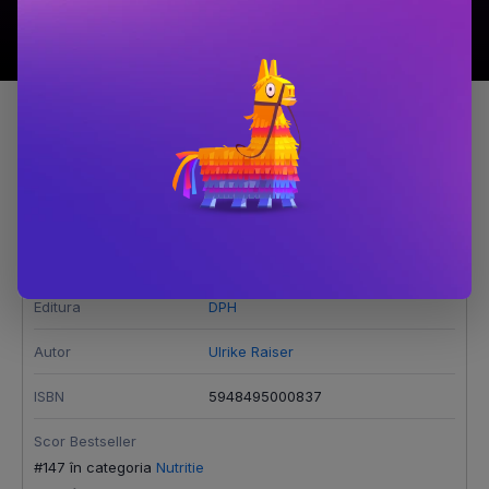
Detalii produs
Insomnia
Editura
DPH
Autor
Ulrike Raiser
ISBN
5948495000837
Scor Bestseller
#147 în categoria
Nutritie