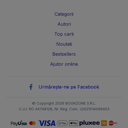
Carti management si leadership
Carti marketing si vanzari
Categorii
Carti de istorie
Carti pentru copii
Carti Parintele Necula
Autori
Carti Dr. Alexandru Ciurea
Carti Parintele Vasile Ioana
Top carti
Carti Constantin Dulcan
Carti Parintele Dobos
Noutati
Bestsellers
Carti Roxie Nafousi
Carti Florentina Fantanaru
Ajutor online
Carti Gina Bradea
Carti Psiholog Dr. Raluca Anton
Carti Mihai Morar
Carti Robert Jackman
Urmărește-ne pe Facebook
Carti Andreea Savulescu
Carti Dr. Shefali Tsabary
Carti Dan Negru
Carti Monica Mihai
Carti Irina Binder
© Copyright 2026 BOOKZONE S.R.L.
C.U.I. RO 44748128, Nr. Reg. Com. J2021014096403
Carti Vi Keeland
Carti Tom Percival
Carti Vi Keeland
Carti Amanda F Doering
Carti Melissa Higgins