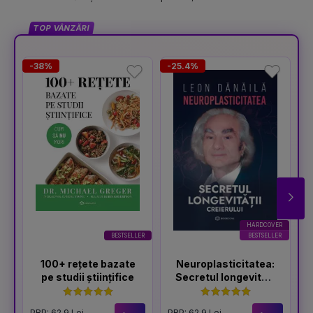
TOP VÂNZĂRI
-38%
-25.4%
-
HARDCOVER
BESTSELLER
BESTSELLER
100+ rețete bazate
Neuroplasticitatea:
pe studii științifice
Secretul longevității
creierului
PRP: 62.9 Lei
PRP: 62.9 Lei
P