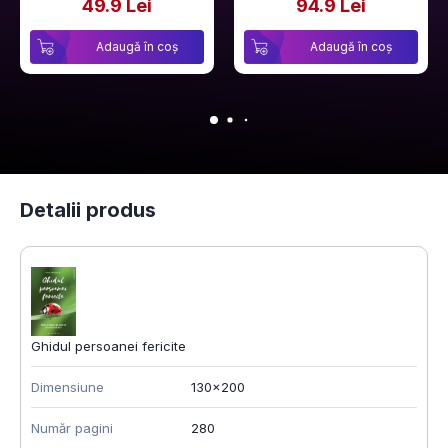
49.9 Lei
94.9 Lei
Adaugă în coș
Adaugă în coș
Detalii produs
Ghidul persoanei fericite
Dimensiune
130x200
Număr pagini
280