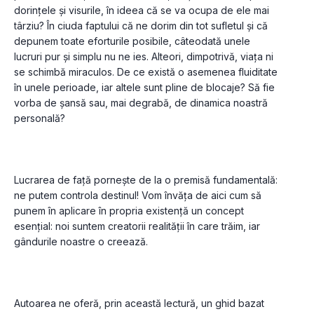
dorințele și visurile, în ideea că se va ocupa de ele mai 
târziu? În ciuda faptului că ne dorim din tot sufletul și că 
depunem toate eforturile posibile, câteodată unele 
lucruri pur și simplu nu ne ies. Alteori, dimpotrivă, viața ni 
se schimbă miraculos. De ce există o asemenea fluiditate 
în unele perioade, iar altele sunt pline de blocaje? Să fie 
vorba de șansă sau, mai degrabă, de dinamica noastră 
Lucrarea de față pornește de la o premisă fundamentală: 
ne putem controla destinul! Vom învăța de aici cum să 
punem în aplicare în propria existență un concept 
esențial: noi suntem creatorii realității în care trăim, iar 
Autoarea ne oferă, prin această lectură, un ghid bazat 