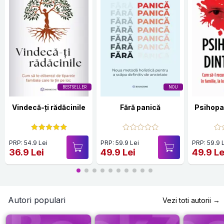
BESTSELLER
NOU
Vindecă-ți rădăcinile
Fără panică
Psihopat
PRP: 54.9 Lei
PRP: 59.9 Lei
PRP: 59.9 
36.9 Lei
49.9 Lei
49.9 Le
Autori populari
Vezi toti autorii →