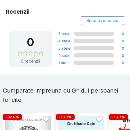
Recenzii
Scrie o recenzie
5 stele
0
0
4 stele
0
3 stele
0
2 stele
0
0 recenzii
1 stele
0
Cumparate impreuna cu Ghidul persoanei
fericite
-32.8%
-16.7%
-16.7%