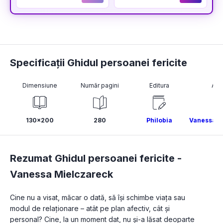
Specificații Ghidul persoanei fericite
Dimensiune
Număr pagini
Editura
Aut
130x200
280
Philobia
Vanessa M
Rezumat Ghidul persoanei fericite -
Vanessa Mielczareck
Cine nu a visat, măcar o dată, să își schimbe viața sau 
modul de relaționare – atât pe plan afectiv, cât și 
personal? Cine, la un moment dat, nu şi-a lăsat deoparte 