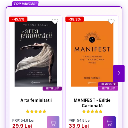
TOP VÂNZĂRI
-45.5%
-38.3%
-
HARDCOVER
BESTSELLER
BESTSELLER
Arta feminitatii
MANIFEST - Ediție
Cartonată
PRP: 54.9 Lei
PRP: 54.9 Lei
P
29.9 Lei
33.9 Lei
3