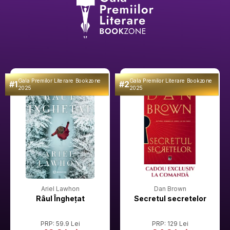
Gala Premilor Literare Bookzone
Gala Premilor Literare Bookzone
#1
#2
2025
2025
Ariel Lawhon
Dan Brown
Râul Înghețat
Secretul secretelor
PRP: 59.9 Lei
PRP: 129 Lei