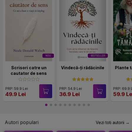
NOU
BESTSELLER
Scrisori catre un
Vindecă-ți rădăcinile
Plante 
cautator de sens
PRP: 59.9 Lei
PRP: 54.9 Lei
PRP: 69.9 
49.9 Lei
36.9 Lei
59.9 Le
Autori populari
Vezi toti autorii →