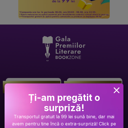
Gala Premilor Literare Bookzone
Gala Premilor Literare Bookzone
#1
#2
2025
2025
Ți-am pregătit o
surpriză!
Transportul gratuit la 99 lei sună bine, dar mai
avem pentru tine încă o extra-surpriză! Click pe