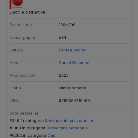
Emotiile distructive
Dimensiune
130x200
Număr pagini
584
Editura
Curtea Veche
Autor
Daniel Goleman
Anul publicării
2025
Limba
Limba romana
ISBN
9786064419460
Scor Bestseller
#346 în categoria
Spiritualitate si ezoterism
#1360 în categoria
Dezvoltare personala
#6262 în categoria
Carti