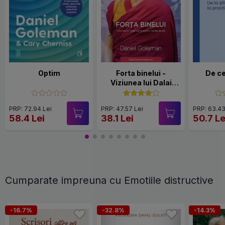
Optim
Forta binelui -
De c
Viziunea lui Dalai
Lama pentru lumea
de azi
PRP: 72.94 Lei
PRP: 47.57 Lei
PRP: 63.43
58.4 Lei
38.1 Lei
50.7 Le
Cumparate impreuna cu Emotiile distructive
-16.7%
-32.8%
-14.3%