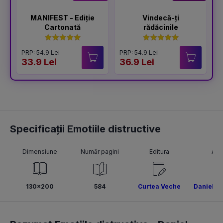
MANIFEST - Ediție
Vindecă-ți
Cartonată
rădăcinile
PRP: 54.9 Lei
PRP: 54.9 Lei
P
33.9 Lei
36.9 Lei
4
Specificații Emotiile distructive
Dimensiune
Număr pagini
Editura
Aut
130x200
584
Curtea Veche
Daniel G