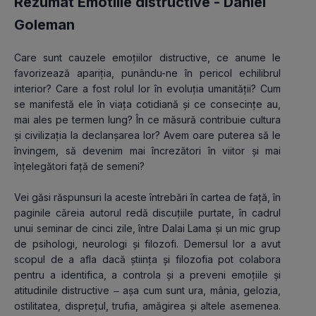
Rezumat Emotiile distructive -
Daniel
Goleman
Care sunt cauzele emoțiilor distructive, ce anume le 
favorizează apariția, punându-ne în pericol echilibrul 
interior? Care a fost rolul lor în evoluția umanității? Cum 
se manifestă ele în viața cotidiană și ce consecințe au, 
mai ales pe termen lung? În ce măsură contribuie cultura 
și civilizația la declanșarea lor? Avem oare puterea să le 
învingem, să devenim mai încrezători în viitor și mai 
înțelegători față de semeni?
Vei găsi răspunsuri la aceste întrebări în cartea de față, în 
paginile căreia autorul redă discuțiile purtate, în cadrul 
unui seminar de cinci zile, între Dalai Lama și un mic grup 
de psihologi, neurologi și filozofi. Demersul lor a avut 
scopul de a afla dacă știința și filozofia pot colabora 
pentru a identifica, a controla și a preveni emoțiile și 
atitudinile distructive ‒ așa cum sunt ura, mânia, gelozia, 
ostilitatea, disprețul, trufia, amăgirea și altele asemenea. 