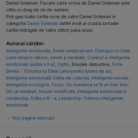
Daniel Goleman. Fiecare carte scrisa de Daniel Goleman este
citita cu drag de mii de oameni.
Poti gasi toate cartile scrie de catre Daniel Goleman in
categoria
Daniel Goleman
astfel incat ai ocazia sa toate
cartile indragite de catre cititori pana acum.
Autorul cărților:
Inteligenta emotionala
,
Emotii vindecatoare. Dialoguri cu Dalai
Lama despre ratiune, emotii şi sanatate
,
Creierul si inteligenta
emotionala (editia a II-a)
,
Optim
,
Emoțiile distructive
,
Forta
binelui - Viziunea lui Dalai Lama pentru lumea de azi
,
Inteligența emoțională. Ediție de colecție
,
Inteligenta sociala
,
Inteligenţa ecologică
,
Focus
,
Ce inseamna sa fii un lider bun
,
De ce meditam
,
Insusiri modificate
,
Inteligenta emotionala in
Leadership. Editia a III - a
,
Leadership: Puterea inteligentei
emotionale
→ Vezi pagina autorului