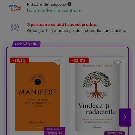
Ridicare din Easybox
Livrare în 1-5 zile lucrătoare
2 persoane se uită la acest produs.
Grăbește-te! La acest produs, stocurile sunt limitate.
TOP VÂNZĂRI
-38.3%
-32.8%
-
HARDCOVER
BESTSELLER
BESTSELLER