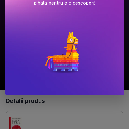
piñata pentru a o descoperi!
Ariel Lawhon
Dan Brown
Râul Înghețat
Secretul secretelor
PRP: 59.9 Lei
PRP: 129 Lei
49.9 Lei
94.9 Lei
Adaugă în coș
Adaugă în coș
Detalii produs