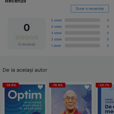
Recenzii
Scrie o recenzie
5 stele
0
0
4 stele
0
3 stele
0
2 stele
0
0 recenzii
1 stele
0
De la același autor
-19.9%
-19.9%
-20.1%