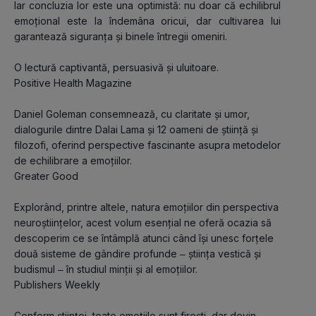
Iar concluzia lor este una optimistă: nu doar că echilibrul 
emoțional este la îndemâna oricui, dar cultivarea lui 
garantează siguranța și binele întregii omeniri.
O lectură captivantă, persuasivă și uluitoare.
Positive Health Magazine
Daniel Goleman consemnează, cu claritate și umor, 
dialogurile dintre Dalai Lama și 12 oameni de știință și 
filozofi, oferind perspective fascinante asupra metodelor 
de echilibrare a emoțiilor.
Greater Good
Explorând, printre altele, natura emoțiilor din perspectiva 
neuroștiințelor, acest volum esențial ne oferă ocazia să 
descoperim ce se întâmplă atunci când își unesc forțele 
două sisteme de gândire profunde ‒ știința vestică și 
budismul ‒ în studiul minții și al emoțiilor.
Publishers Weekly
Conform științei, toate emoțiile sunt firești, dar devin 