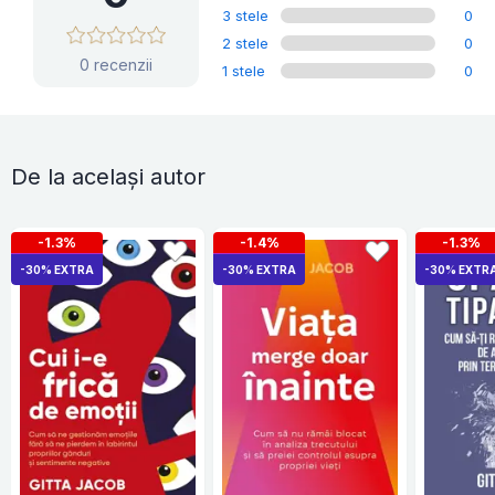
3 stele
0
2 stele
0
0 recenzii
1 stele
0
De la același autor
-1.3%
-1.4%
-1.3%
-30% EXTRA
-30% EXTRA
-30% EXTR