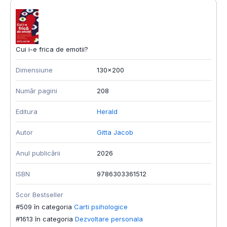
Cui i-e frica de emotii?
Dimensiune
130x200
Număr pagini
208
Editura
Herald
Autor
Gitta Jacob
Anul publicării
2026
ISBN
9786303361512
Scor Bestseller
#509 în categoria
Carti psihologice
#1613 în categoria
Dezvoltare personala