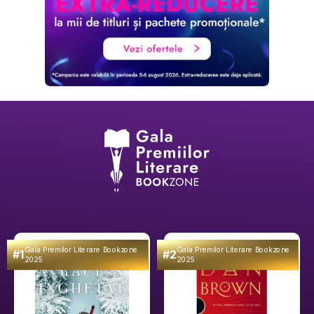
Gala Premilor Literare Bookzone
Gala Premilor Literare Bookzone
#1
#2
2025
2025