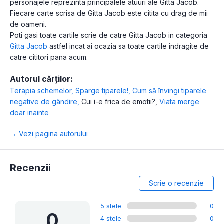
personajele reprezinta principalele atuuri ale Gitta Jacob.
Fiecare carte scrisa de Gitta Jacob este citita cu drag de mii
de oameni.
Poti gasi toate cartile scrie de catre Gitta Jacob in categoria
Gitta Jacob
astfel incat ai ocazia sa toate cartile indragite de
catre cititori pana acum.
Autorul cărților:
Terapia schemelor
,
Sparge tiparele!
,
Cum să învingi tiparele
negative de gândire
,
Cui i-e frica de emotii?
,
Viata merge
doar inainte
→ Vezi pagina autorului
Recenzii
Scrie o recenzie
5 stele
0
0
4 stele
0