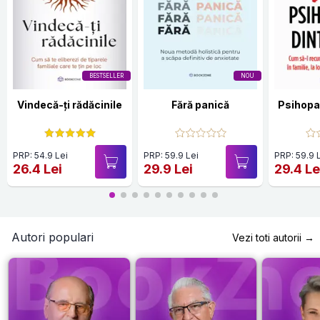
BESTSELLER
NOU
Vindecă-ți rădăcinile
Fără panică
Psihopat
PRP: 54.9 Lei
PRP: 59.9 Lei
PRP: 59.9 
26.4 Lei
29.9 Lei
29.4 Le
Autori populari
Vezi toti autorii →