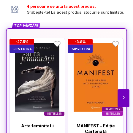
4 persoane se uită la acest produs.
Grăbește-te! La acest produs, stocurile sunt limitate.
TOP VÂNZĂRI
-27.5%
-3.8%
-50% EXTRA
-50% EXTRA
-5
HARDCOVER
BESTSELLER
BESTSELLER
Arta feminitatii
MANIFEST - Ediție
Cartonată