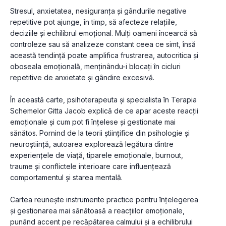
Stresul, anxietatea, nesiguranța și gândurile negative 
repetitive pot ajunge, în timp, să afecteze relațiile, 
deciziile și echilibrul emoțional. Mulți oameni încearcă să 
controleze sau să analizeze constant ceea ce simt, însă 
această tendință poate amplifica frustrarea, autocritica și 
oboseala emoțională, menținându-i blocați în cicluri 
repetitive de anxietate și gândire excesivă.
În această carte, psihoterapeuta și specialista în Terapia 
Schemelor Gitta Jacob explică de ce apar aceste reacții 
emoționale și cum pot fi înțelese și gestionate mai 
sănătos. Pornind de la teorii științifice din psihologie și 
neuroștiință, autoarea explorează legătura dintre 
experiențele de viață, tiparele emoționale, burnout, 
traume și conflictele interioare care influențează 
comportamentul și starea mentală.
Cartea reunește instrumente practice pentru înțelegerea 
și gestionarea mai sănătoasă a reacțiilor emoționale, 
punând accent pe recăpătarea calmului și a echilibrului 