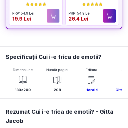
PRP: 54.9 Lei
PRP: 54.9 Lei
P
19.9 Lei
26.4 Lei
2
Specificații Cui i-e frica de emotii?
Dimensiune
Număr pagini
Editura
Aut
130x200
208
Herald
Gitta 
Rezumat Cui i-e frica de emotii? -
Gitta
Jacob