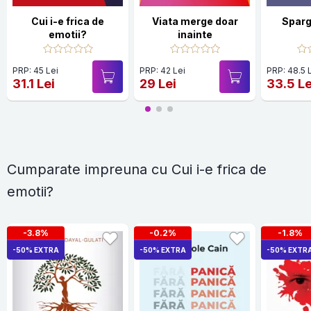
Cui i-e frica de
Viata merge doar
Sparg
emotii?
inainte
PRP: 45 Lei
PRP: 42 Lei
PRP: 48.5 
31.1 Lei
29 Lei
33.5 Le
Cumparate impreuna cu Cui i-e frica de
emotii?
-3.8%
-0.2%
-1.8%
-50% EXTRA
-50% EXTRA
-50% EXTR