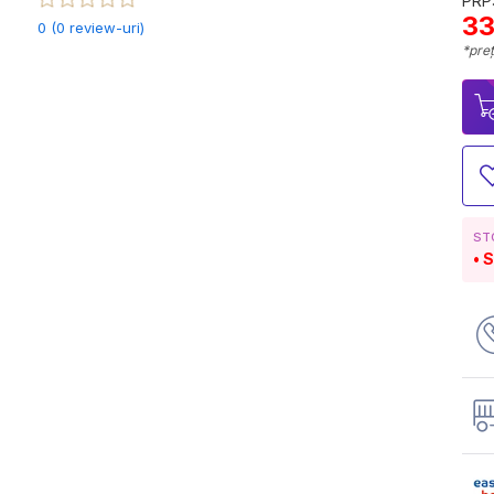
PRP:
33
0 (0 review-uri)
*preț
ST
S