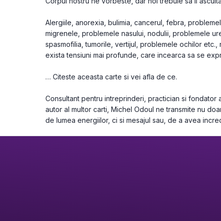
Corpul nostru ne vorbeste, dar noi trebuie sa il ascult
Alergiile, anorexia, bulimia, cancerul, febra, problemele 
migrenele, problemele nasului, nodulii, problemele urec
spasmofilia, tumorile, vertijul, problemele ochilor etc., r
exista tensiuni mai profunde, care incearca sa se expr
… Citeste aceasta carte si vei afla de ce.
Consultant pentru intreprinderi, practician si fondator al
autor al multor carti, Michel Odoul ne transmite nu doa
de lumea energiilor, ci si mesajul sau, de a avea incred