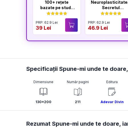
100+ rețete
Neuroplasticitate
bazate pe studii
Secretul
științifice
longevității
creierului
PRP: 62.9 Lei
PRP: 62.9 Lei
39 Lei
46.9 Lei
Specificații Spune-mi unde te doare, 
Dimensiune
Număr pagini
Editura
130x200
211
Adevar Divin
Rezumat Spune-mi unde te doare, iar 