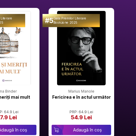
#5
#6
 Literare
Gala Premilor Literare
Gala 
25
Bookzone 2025
Book
rina Binder
Marius Manole
meriți mai mult
Fericirea e în actul următor
P: 64.9 Lei
PRP: 64.9 Lei
7.9 Lei
54.9 Lei
Adaugă în coș
Adaugă în coș