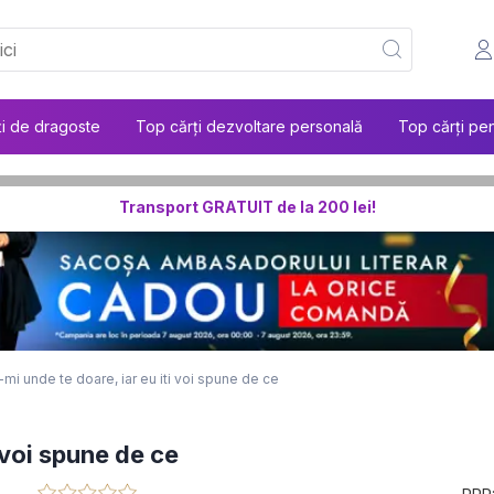
ți de dragoste
Top cărți dezvoltare personală
Top cărți pen
Transport GRATUIT de la 200 lei!
mi unde te doare, iar eu iti voi spune de ce
 voi spune de ce