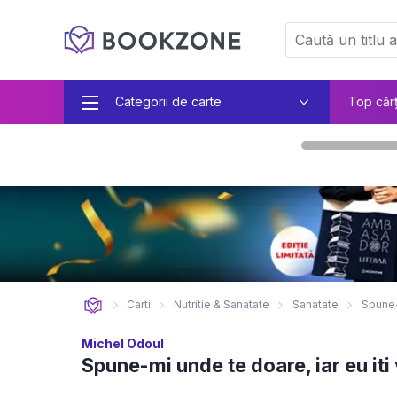
Categorii de carte
Top căr
Carti
Nutritie & Sanatate
Sanatate
Spune-
Michel Odoul
Spune-mi unde te doare, iar eu iti