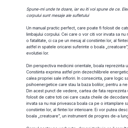
Spune-mi unde te doare, iar eu iti voi spune de ce. Ele
corpului sunt mesaje ale sufletului
Un manual practic perfect, care poate fi folosit de cat
limbajului corpului. Cei care o vor citi vor invata sa n
o fatalitate, ci ca pe un mesaj al constiintei lor, al fiint
astfel in spatele oricarei suferinte o boala „creatoare
evolutiei lor.
Din perspectiva medicinii orientale, boala reprezinta un o
Constiinta exprima astfel prin dezechilibrele energeti
calea propriei sale infloriri. In consecinta, pare logi
psihoenergetice care stau la baza bolilor, pentru a ne
Din acest punct de vedere, cartea de fata reprezinta u
folosit de catre toti cei care cauta cheile de decodare a
invata sa nu mai priveasca boala ca pe o intamplare sau
constiintei lor, al fiintei lor interioare. Ei vor putea des
boala „creatoare”, un instrument de progres de-a lungu