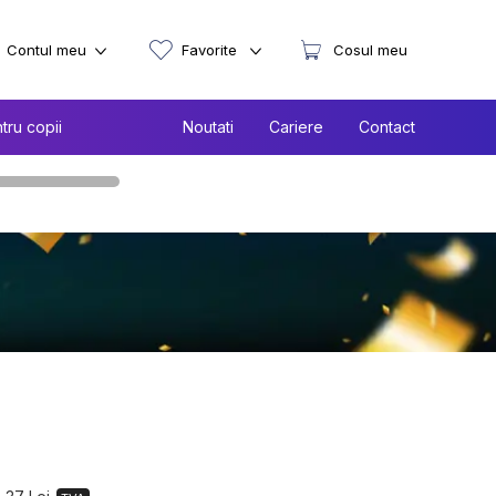
Contul meu
Favorite
Cosul meu
tru copii
Noutati
Cariere
Contact