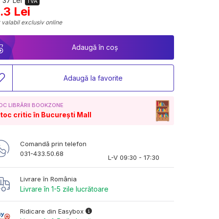
 37 Lei
TVA
.3 Lei
 valabil exclusiv online
Adaugă în coș
Adaugă la favorite
OC LIBRĂRII BOOKZONE
toc critic în București Mall
Comandă prin telefon
031-433.50.68
L-V 09:30 - 17:30
Livrare în România
Livrare în 1-5 zile lucrătoare
Ridicare din Easybox