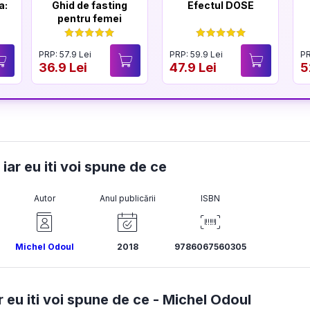
a:
Ghid de fasting
Efectul DOSE
pentru femei
PRP: 57.9 Lei
PRP: 59.9 Lei
PR
36.9 Lei
47.9 Lei
5
iar eu iti voi spune de ce
Autor
Anul publicării
ISBN
Michel Odoul
2018
9786067560305
eu iti voi spune de ce -
Michel Odoul