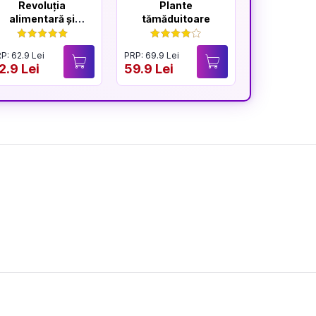
Revoluția
Plante
Marele
alimentară și
tămăduitoare
sănătatea inimii
P: 62.9 Lei
PRP: 69.9 Lei
PRP: 59.9 Lei
2.9 Lei
59.9 Lei
49.9 Lei