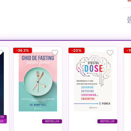
-36.3%
-20%
-1
VER
LER
BESTSELLER
BESTSELLER