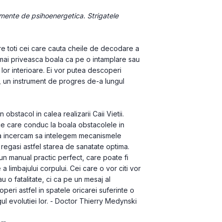
mente de psihoenergetica. Strigatele 
re toti cei care cauta cheile de decodare a 
u mai priveasca boala ca pe o intamplare sau 
ei lor interioare. Ei vor putea descoperi 
”, un instrument de progres de-a lungul 
bstacol in calea realizarii Caii Vietii. 
ce care conduc la boala obstacolele in 
c sa incercam sa intelegem mecanismele 
 regasi astfel starea de sanatate optima.
n manual practic perfect, care poate fi 
 limbajului corpului. Cei care o vor citi vor 
 o fatalitate, ci ca pe un mesaj al 
coperi astfel in spatele oricarei suferinte o 
l evolutiei lor. - Doctor Thierry Medynski