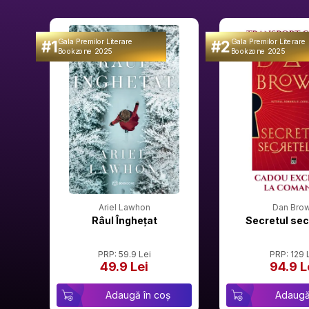
#1
#2
Gala Premilor Literare
Gala Premilor Literare
Bookzone 2025
Bookzone 2025
Ariel Lawhon
Dan Bro
Râul Înghețat
Secretul sec
PRP: 59.9 Lei
PRP: 129 
49.9 Lei
94.9 L
Adaugă în coș
Adaugă