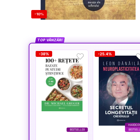
-10%
TOP VÂNZĂRI
-38%
-25.4%
HARDCO
BESTSELLER
BESTSEL