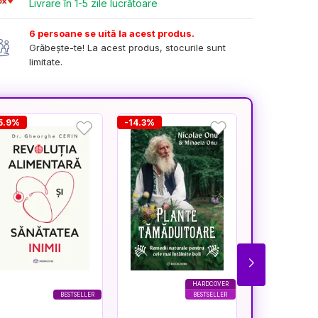
Livrare în 1-5 zile lucrătoare
6 persoane se uită la acest produs.
Grăbește-te! La acest produs, stocurile sunt
limitate.
5.9%
-14.3%
-16.7%
HARDCOVER
BESTSELLER
BESTSELLER