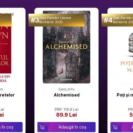
#3
#4
Gala Premilor Literare
Gala Premilor
Bookzone 2025
Bookzone 20
wn
SenLinYu
I
retelor
Alchemised
Poți și 
Lei
PRP: 119.9 Lei
PR
ei
89.9 Lei
5
 în coș
Adaugă în coș