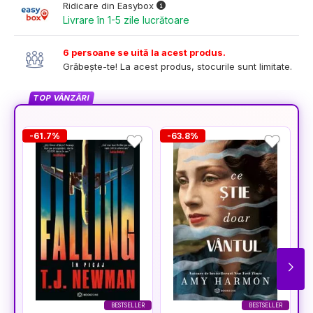
Ridicare din Easybox
Livrare în 1-5 zile lucrătoare
6 persoane se uită la acest produs.
Grăbește-te! La acest produs, stocurile sunt limitate.
TOP VÂNZĂRI
-61.7%
-63.8%
-
BESTSELLER
BESTSELLER