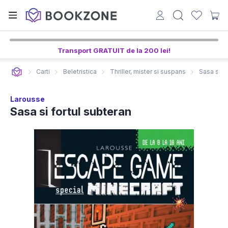
Transport GRATUIT de la 200 lei!
Carti
Beletristica
Thriller, mister si suspans
Sasa si fo
Larousse
Sasa si fortul subteran