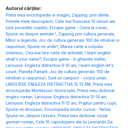
Autorul cărților:
Prima mea enciclopedie in imagini
,
Zapping prin stiinte
,
Primele mele descoperiri
,
Cele mai frumoase 10 minuni ale
lumii povestite copiilor
,
Escape game - Crima la conac
,
Spune-mi despre animale !
,
Zapping prin cultura generala
,
Mituri si legende. Joc de cultura generala. 100 de intrebari si
raspunsuri
,
Spune-mi unde?
,
Marea carte a corpului
omenesc
,
Cea mai tare carte de activitati
,
I learn english
what's your name?
,
Escape game - In ghiarele mafiei
,
Larousse. Engleza distractiva 9-10 ani
,
I learn english let's
count
,
Planeta Pamant. Joc de cultura generala. 100 de
intrebari si raspunsuri
,
Sunt un campion - corpul uman
,
LAROUSSE. ENGLEZA DISTRACTIVA 12-13 ANI
,
Prima mea
enciclopedie Montessori: Istoria lumii
,
Primul meu dictionar
englez-roman
,
Larousse. Engleza distractiva 13-14 ani
,
Larousse. Engleza distractiva 11-12 ani
,
Prajituri pentru copii
,
Spune-mi dinozauri
,
Enciclopedia micilor curiosi - ferma
,
Spune-mi...despre Univers
,
Primul meu dictionar vizual
german-roman
,
Cele 10 capodopere ale lui Leonardo Da