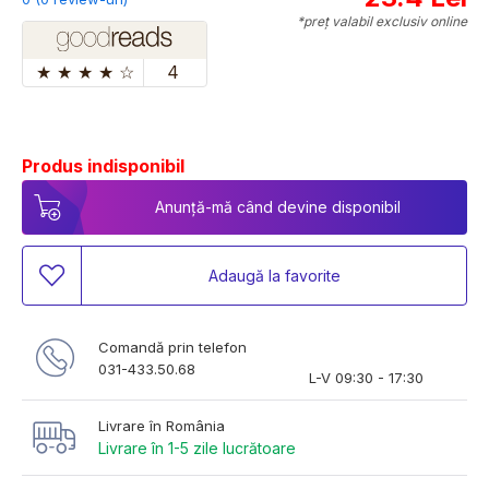
*preț valabil exclusiv online
★
★
★
★
☆
4
Produs indisponibil
Anunță-mă când devine disponibil
Adaugă la favorite
Comandă prin telefon
031-433.50.68
L-V 09:30 - 17:30
Livrare în România
Livrare în 1-5 zile lucrătoare