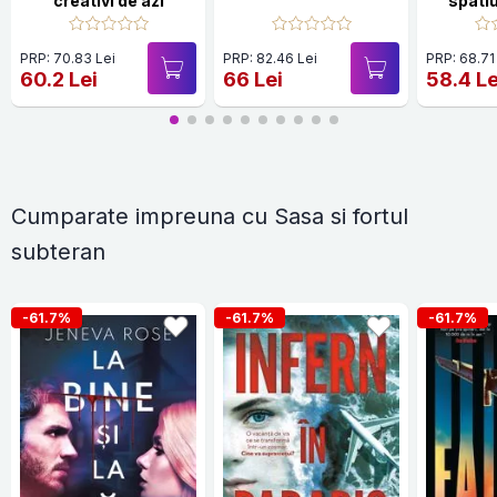
creativi de azi
spati
PRP: 70.83 Lei
PRP: 82.46 Lei
PRP: 68.71
60.2 Lei
66 Lei
58.4 Le
Cumparate impreuna cu Sasa si fortul
subteran
-61.7%
-61.7%
-61.7%