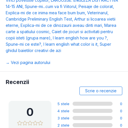
Vinci povestite copiilor
,
LAROUSSE. ENGLEZA DISTRACTIVA
14-15 ANI
,
Spune-mi...cum va fi Viitorul
,
Peisaje de colorat
,
Explica-mi de ce inima mea face bum bum
,
Veterinarul
,
Cambridge Preliminary English Test
,
Arthur si licoarea vietii
eterne
,
Explica-mi de ce dinozaurii aveau dinti mari
,
Marea
carte a spatiului cosmic
,
Caiet de jocuri si activitati pentru
copii isteti (grupa mare)
,
I learn english how are you ?
,
Spune-mi ce este?
,
I learn english what color is it
,
Super
ghidul baietilor creativi de azi
→ Vezi pagina autorului
Recenzii
Scrie o recenzie
5 stele
0
0
4 stele
0
3 stele
0
2 stele
0