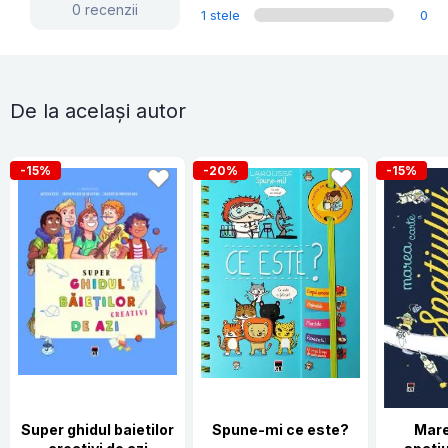
0 recenzii
1 stele
0
De la același autor
-15%
-20%
-15%
Super ghidul baietilor
Spune-mi ce este?
Mare