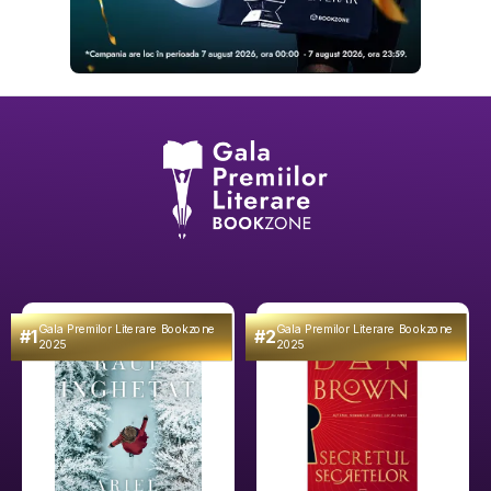
Gala Premilor Literare Bookzone
Gala Premilor Literare Bookzone
#1
#2
2025
2025