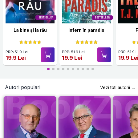
BESTSELLER
BESTSELLER
La bine și la rău
Infern în paradis
F
PRP: 51.9 Lei
PRP: 51.9 Lei
PRP: 51.9 L
19.9 Lei
19.9 Lei
19.9 Le
Autori populari
Vezi toti autorii →