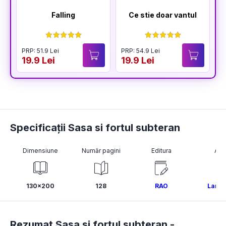
Falling
Ce stie doar vantul
PRP: 51.9 Lei
PRP: 54.9 Lei
19.9 Lei
19.9 Lei
Specificații Sasa si fortul subteran
Dimensiune
Număr pagini
Editura
Aut
130x200
128
RAO
Larou
Rezumat Sasa si fortul subteran -