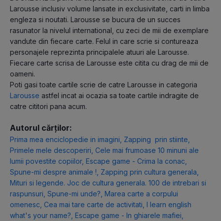
Larousse inclusiv volume lansate in exclusivitate, carti in limba
engleza si noutati. Larousse se bucura de un succes
rasunator la nivelul international, cu zeci de mii de exemplare
vandute din fiecare carte. Felul in care scrie si contureaza
personajele reprezinta principalele atuuri ale Larousse.
Fiecare carte scrisa de Larousse este citita cu drag de mii de
oameni.
Poti gasi toate cartile scrie de catre Larousse in categoria
Larousse
astfel incat ai ocazia sa toate cartile indragite de
catre cititori pana acum.
Autorul cărților:
Prima mea enciclopedie in imagini
,
Zapping prin stiinte
,
Primele mele descoperiri
,
Cele mai frumoase 10 minuni ale
lumii povestite copiilor
,
Escape game - Crima la conac
,
Spune-mi despre animale !
,
Zapping prin cultura generala
,
Mituri si legende. Joc de cultura generala. 100 de intrebari si
raspunsuri
,
Spune-mi unde?
,
Marea carte a corpului
omenesc
,
Cea mai tare carte de activitati
,
I learn english
what's your name?
,
Escape game - In ghiarele mafiei
,