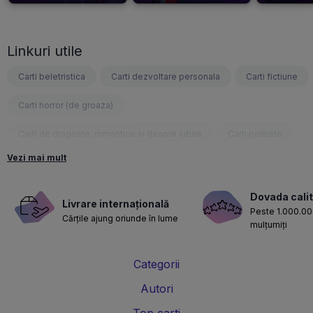
Linkuri utile
Carti beletristica
Carti dezvoltare personala
Carti fictiune
Carti horror (de groaza)
Carti de dragoste, romantice si despre iubire
Carti politiste
Vezi mai mult
Carti fantasy
Carti psihologice
Carti nutritie, sanatate si de slabit
Carti diete
Dovada calit
Livrare internațională
Peste 1.000.000
Cărțile ajung oriunde în lume
Carti despre sarcina si nastere
Carti educatie financiara
mulțumiți
Carti management si leadership
Carti marketing si vanzari
Categorii
Carti de istorie
Carti pentru copii
Carti Parintele Necula
Autori
Carti Dr. Alexandru Ciurea
Carti Parintele Vasile Ioana
Top carti