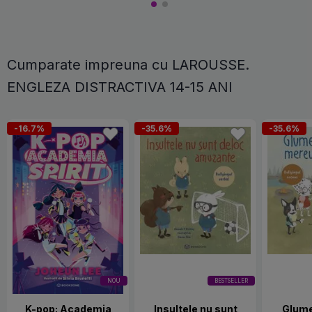
Cumparate impreuna cu LAROUSSE.
ENGLEZA DISTRACTIVA 14-15 ANI
-16.7%
-35.6%
-35.6%
NOU
BESTSELLER
K-pop: Academia
Insultele nu sunt
Glume