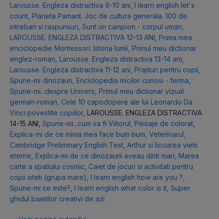
Larousse. Engleza distractiva 9-10 ani
,
I learn english let's
count
,
Planeta Pamant. Joc de cultura generala. 100 de
intrebari si raspunsuri
,
Sunt un campion - corpul uman
,
LAROUSSE. ENGLEZA DISTRACTIVA 12-13 ANI
,
Prima mea
enciclopedie Montessori: Istoria lumii
,
Primul meu dictionar
englez-roman
,
Larousse. Engleza distractiva 13-14 ani
,
Larousse. Engleza distractiva 11-12 ani
,
Prajituri pentru copii
,
Spune-mi dinozauri
,
Enciclopedia micilor curiosi - ferma
,
Spune-mi...despre Univers
,
Primul meu dictionar vizual
german-roman
,
Cele 10 capodopere ale lui Leonardo Da
Vinci povestite copiilor
,
LAROUSSE. ENGLEZA DISTRACTIVA
14-15 ANI
,
Spune-mi...cum va fi Viitorul
,
Peisaje de colorat
,
Explica-mi de ce inima mea face bum bum
,
Veterinarul
,
Cambridge Preliminary English Test
,
Arthur si licoarea vietii
eterne
,
Explica-mi de ce dinozaurii aveau dinti mari
,
Marea
carte a spatiului cosmic
,
Caiet de jocuri si activitati pentru
copii isteti (grupa mare)
,
I learn english how are you ?
,
Spune-mi ce este?
,
I learn english what color is it
,
Super
ghidul baietilor creativi de azi