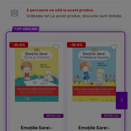
2 persoane se uită la acest produs.
Grăbește-te! La acest produs, stocurile sunt limitate.
TOP VÂNZĂRI
-35.6%
-35.6%
-
BESTSELLER
BESTSELLER
Emoțiile Sarei -
Emoțiile Sarei -