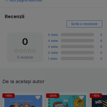
→ Vezi pagina autorului
Recenzii
Scrie o recenzie
5 stele
0
0
4 stele
0
3 stele
0
2 stele
0
0 recenzii
1 stele
0
De la același autor
-15%
-20%
-15%