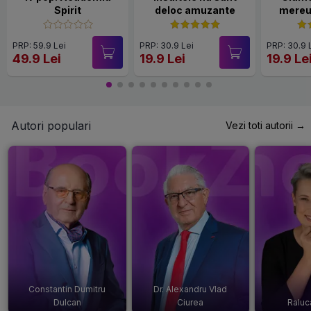
Spirit
deloc amuzante
mereu
PRP: 59.9 Lei
PRP: 30.9 Lei
PRP: 30.9 
49.9 Lei
19.9 Lei
19.9 Le
Autori populari
Vezi toti autorii →
Constantin Dumitru
Dr. Alexandru Vlad
Dulcan
Ciurea
Raluc