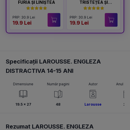
FURIA ȘI LINIȘTEA
TRISTEȚEA ȘI
BUCURIA
PRP: 30.9 Lei
PRP: 30.9 Lei
P
19.9 Lei
19.9 Lei
1
Specificații LAROUSSE. ENGLEZA
DISTRACTIVA 14-15 ANI
Dimensiune
Număr pagini
Autor
Anul pub
19.5 x 27
48
Larousse
201
Rezumat LAROUSSE. ENGLEZA