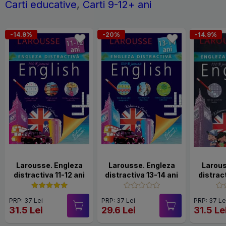
Carti educative
,
Carti 9-12+ ani
-14.9%
-20%
-14.9%
Larousse. Engleza
Larousse. Engleza
Larous
distractiva 11-12 ani
distractiva 13-14 ani
distract
PRP: 37 Lei
PRP: 37 Lei
PRP: 37 Le
31.5 Lei
29.6 Lei
31.5 Le