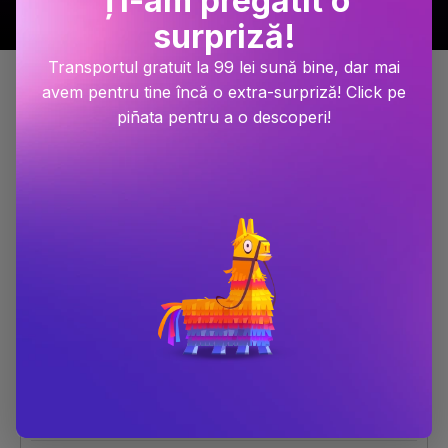
Ți-am pregătit o
surpriză!
Transportul gratuit la 99 lei sună bine, dar mai
Detalii produs
avem pentru tine încă o extra-surpriză! Click pe
piñata pentru a o descoperi!
LAROUSSE. ENGLEZA DISTRACTIVA 14-15 ANI
Dimensiune
19.5 x 27
Număr pagini
48
Autor
Larousse
Anul publicării
2016
ISBN
9786068653501