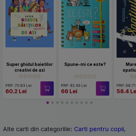
Super ghidul baietilor
Spune-mi ce este?
Mare
creativi de azi
spati
PRP: 70.83 Lei
PRP: 82.46 Lei
PRP: 68.71
60.2 Lei
66 Lei
58.4 Le
Alte carti din categoriile:
Carti pentru copii
,