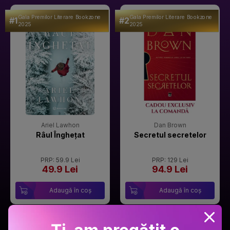
Gala Premilor Literare Bookzone
Gala Premilor Literare Bookzone
#1
#2
2025
2025
Ariel Lawhon
Dan Brown
Râul Înghețat
Secretul secretelor
PRP: 59.9 Lei
PRP: 129 Lei
49.9 Lei
94.9 Lei
Adaugă în coș
Adaugă în coș