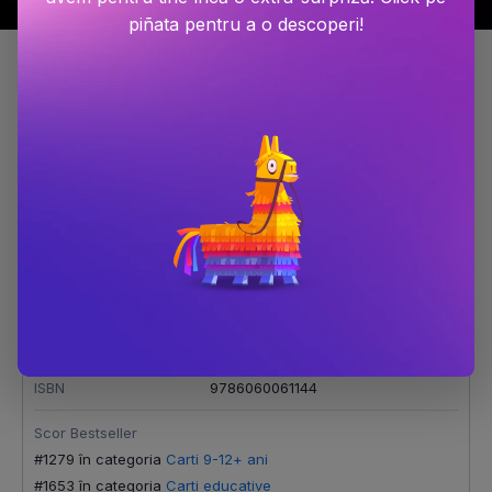
piñata pentru a o descoperi!
Detalii produs
Spune-mi ce este?
Număr pagini
110
Editura
RAO
Autor
Larousse
ISBN
9786060061144
Scor Bestseller
#1279 în categoria
Carti 9-12+ ani
#1653 în categoria
Carti educative