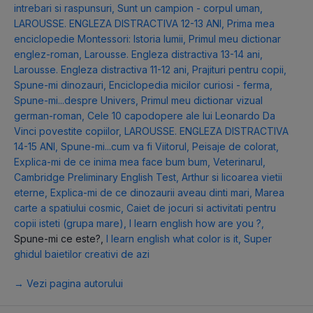
intrebari si raspunsuri
,
Sunt un campion - corpul uman
,
LAROUSSE. ENGLEZA DISTRACTIVA 12-13 ANI
,
Prima mea
enciclopedie Montessori: Istoria lumii
,
Primul meu dictionar
englez-roman
,
Larousse. Engleza distractiva 13-14 ani
,
Larousse. Engleza distractiva 11-12 ani
,
Prajituri pentru copii
,
Spune-mi dinozauri
,
Enciclopedia micilor curiosi - ferma
,
Spune-mi...despre Univers
,
Primul meu dictionar vizual
german-roman
,
Cele 10 capodopere ale lui Leonardo Da
Vinci povestite copiilor
,
LAROUSSE. ENGLEZA DISTRACTIVA
14-15 ANI
,
Spune-mi...cum va fi Viitorul
,
Peisaje de colorat
,
Explica-mi de ce inima mea face bum bum
,
Veterinarul
,
Cambridge Preliminary English Test
,
Arthur si licoarea vietii
eterne
,
Explica-mi de ce dinozaurii aveau dinti mari
,
Marea
carte a spatiului cosmic
,
Caiet de jocuri si activitati pentru
copii isteti (grupa mare)
,
I learn english how are you ?
,
Spune-mi ce este?
,
I learn english what color is it
,
Super
ghidul baietilor creativi de azi
→ Vezi pagina autorului