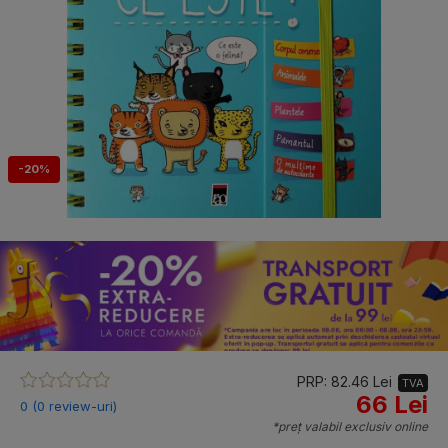
-20%
PRP: 82.46 Lei
TVA
66 Lei
0 (0 review-uri)
*preț valabil exclusiv online