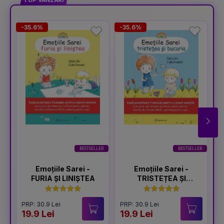
TOP VÂNZĂRI
-35.6%
-35.6%
-
BESTSELLER
BESTSELLER
Emoțiile Sarei -
Emoțiile Sarei -
FURIA ȘI LINIȘTEA
TRISTEȚEA ȘI
BUCURIA
PRP: 30.9 Lei
PRP: 30.9 Lei
P
19.9 Lei
19.9 Lei
1