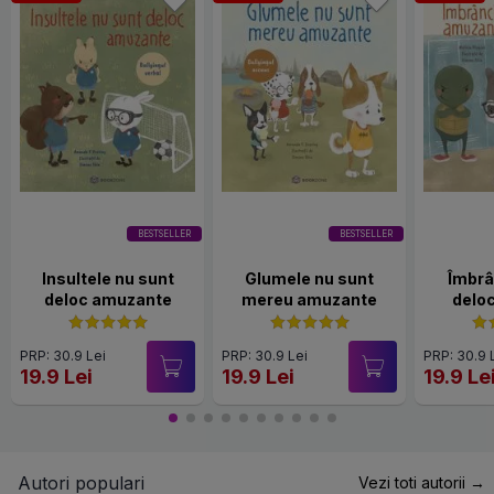
BESTSELLER
BESTSELLER
Insultele nu sunt
Glumele nu sunt
Îmbrâ
deloc amuzante
mereu amuzante
delo
PRP: 30.9 Lei
PRP: 30.9 Lei
PRP: 30.9 
19.9 Lei
19.9 Lei
19.9 Le
Autori populari
Vezi toti autorii →