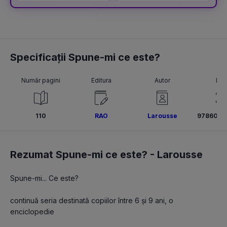
Specificații Spune-mi ce este?
Număr pagini
Editura
Autor
ISB
110
RAO
Larousse
9786060
Rezumat Spune-mi ce este? -
Larousse
Spune-mi... Ce este?
continuă seria destinată copiilor între 6 și 9 ani, o 
enciclopedie