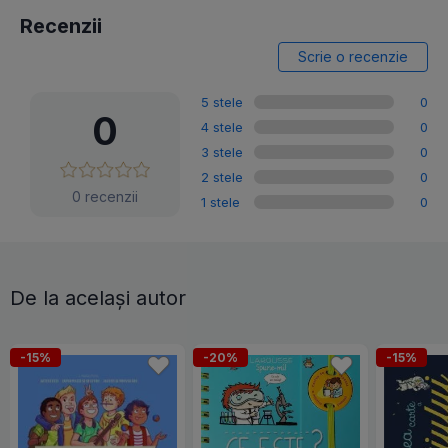
Recenzii
Scrie o recenzie
5 stele
0
0
4 stele
0
3 stele
0
2 stele
0
0 recenzii
1 stele
0
De la același autor
-15%
-20%
-15%