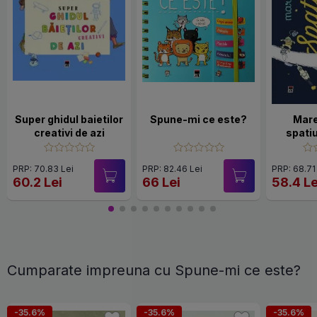
Super ghidul baietilor
Spune-mi ce este?
Mare
creativi de azi
spati
PRP: 70.83 Lei
PRP: 82.46 Lei
PRP: 68.71
60.2 Lei
66 Lei
58.4 Le
Cumparate impreuna cu Spune-mi ce este?
-35.6%
-35.6%
-35.6%