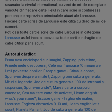
rasunator la nivelul international, cu zeci de mii de exemplare
vandute din fiecare carte. Felul in care scrie si contureaza
personajele reprezinta principalele atuuri ale Larousse.
Fiecare carte scrisa de Larousse este citita cu drag de mii de
oameni.
Poti gasi toate cartile scrie de catre Larousse in categoria
Larousse
astfel incat ai ocazia sa toate cartile indragite de
catre cititori pana acum.
Autorul cărților:
Prima mea enciclopedie in imagini
,
Zapping prin stiinte
,
Primele mele descoperiri
,
Cele mai frumoase 10 minuni ale
lumii povestite copiilor
,
Escape game - Crima la conac
,
Spune-mi despre animale !
,
Zapping prin cultura generala
,
Mituri si legende. Joc de cultura generala. 100 de intrebari si
raspunsuri
,
Spune-mi unde?
,
Marea carte a corpului
omenesc
,
Cea mai tare carte de activitati
,
I learn english
what's your name?
,
Escape game - In ghiarele mafiei
,
Larousse. Engleza distractiva 9-10 ani
,
I learn english let's
count
,
Planeta Pamant. Joc de cultura generala. 100 de