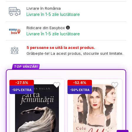
Livrare în România
Livrare în 1-5 zile lucrătoare
Ridicare din Easybox
Livrare în 1-5 zile lucrătoare
5 persoane se uită la acest produs.
Grăbește-te! La acest produs, stocurile sunt limitate.
TOP VÂNZĂRI
-27.5%
-52.6%
-50% EXTRA
-50% EXTRA
-5