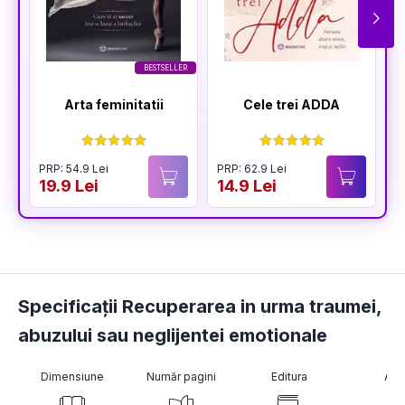
BESTSELLER
Arta feminitatii
Cele trei ADDA
PRP: 54.9 Lei
PRP: 62.9 Lei
P
19.9 Lei
14.9 Lei
2
Specificații Recuperarea in urma traumei,
abuzului sau neglijentei emotionale
Dimensiune
Număr pagini
Editura
Aut