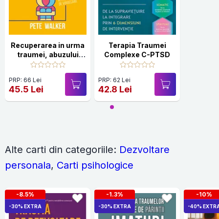
Recuperarea in urma
Terapia Traumei
traumei, abuzului
Complexe C-PTSD
sau neglijentei
emotionale
PRP: 66 Lei
PRP: 62 Lei
45.5 Lei
42.8 Lei
Alte carti din categoriile:
Dezvoltare
personala
,
Carti psihologice
-8.5%
-1.3%
-10%
-30% EXTRA
-30% EXTRA
-40% EXTR