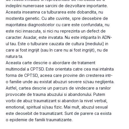
indeplini numeroase sarcini de dezvoltare importante. 
Aceasta inseamna ca tulburarea este dobandita, nu 
mostenita genetic. Cu alte cuvinte, spre deosebire de 
majoritatea diagnosticelor cu care este confundata, nu 
este nici innascuta, si nici nu reprezinta un defect de 
caracter. Asadar, este invatata. Nu este intiparita In ADN-
ul tau. Este o tulburare cauzata de cultura [mediului] in 
care ai fost ingrijit (sau In care nu ai fost ingrijit), nu de 
natura ta.
Aceasta carte descrie o abordare de tratament 
multimodal a CPTSD. Este orientata catre cea mai intalnita 
forma de CPTSD, aceea care provine din cresterea intr-
o familie unde au existat abuzuri severe si/sau neglijenta. 
Astfel, cartea descrie un parcurs de vindecare a ranilor 
provocate de trauma abuzului si abandonului. Putem 
vorbi de abuz traumatizant si abandon la nivel verbal, 
emotional, spiritual si/sau fizic. Mai mult, abuzul sexual 
este deosebit de traumatizant. Sunt de parere ca exista 
o epidemie de familii traumatizante.