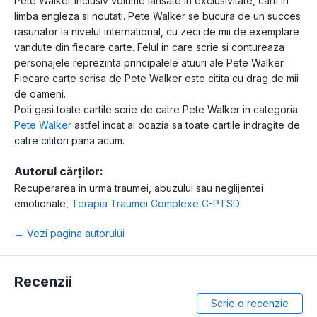
Pete Walker inclusiv volume lansate in exclusivitate, carti in
limba engleza si noutati. Pete Walker se bucura de un succes
rasunator la nivelul international, cu zeci de mii de exemplare
vandute din fiecare carte. Felul in care scrie si contureaza
personajele reprezinta principalele atuuri ale Pete Walker.
Fiecare carte scrisa de Pete Walker este citita cu drag de mii
de oameni.
Poti gasi toate cartile scrie de catre Pete Walker in categoria
Pete Walker
astfel incat ai ocazia sa toate cartile indragite de
catre cititori pana acum.
Autorul cărților:
Recuperarea in urma traumei, abuzului sau neglijentei
emotionale
,
Terapia Traumei Complexe C-PTSD
→ Vezi pagina autorului
Recenzii
Scrie o recenzie