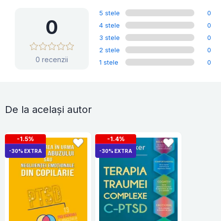
5 stele
0
0
4 stele
0
3 stele
0
2 stele
0
0 recenzii
1 stele
0
De la același autor
-1.5%
-1.4%
-30% EXTRA
-30% EXTRA