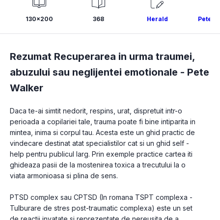
130x200
368
Herald
Pete W
Rezumat Recuperarea in urma traumei,
abuzului sau neglijentei emotionale -
Pete
Walker
Daca te-ai simtit nedorit, respins, urat, dispretuit intr-o 
perioada a copilariei tale, trauma poate fi bine intiparita in 
mintea, inima si corpul tau. Acesta este un ghid practic de 
vindecare destinat atat specialistilor cat si un ghid self -
help pentru publicul larg. Prin exemple practice cartea iti 
ghideaza pasii de la mostenirea toxica a trecutului la o 
viata armonioasa si plina de sens.
PTSD complex sau CPTSD (In romana TSPT complexa - 
Tulburare de stres post-traumatic complexa) este un set 
de reactii invatate si reprezentate de nereusita de a 