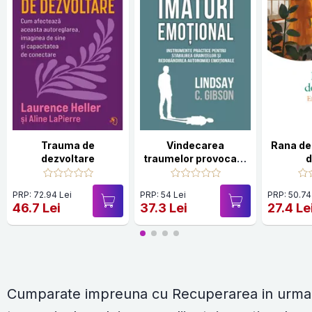
Trauma de
Vindecarea
Rana de 
dezvoltare
traumelor provocate
d
de parintii imaturi
emotional
PRP: 72.94 Lei
PRP: 54 Lei
PRP: 50.74
46.7 Lei
37.3 Lei
27.4 Le
Cumparate impreuna cu Recuperarea in urma