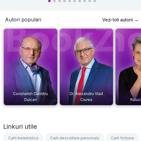
Autori populari
Vezi toti autorii →
Constantin Dumitru
Dr. Alexandru Vlad
Dulcan
Ciurea
Raluc
Linkuri utile
Carti beletristica
Carti dezvoltare personala
Carti fictiune