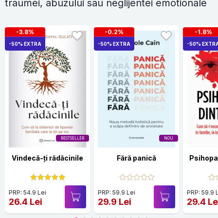
traumei, abuzului sau neglijentei emotionale
-3.8%
-0.2%
-1.8%
-50% EXTRA
-50% EXTRA
-50% EXTR
BESTSELLER
NOU
Vindecă-ți rădăcinile
Fără panică
Psihopat
PRP: 54.9 Lei
PRP: 59.9 Lei
PRP: 59.9 
26.4 Lei
29.9 Lei
29.4 Le