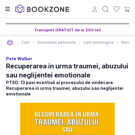
Transport GRATUIT de la 200 lei!
Carti
Dezvoltare personala
Carti psihologice
Recuper
Pete Walker
Recuperarea in urma traumei, abuzului
sau neglijentei emotionale
PTSD: 13 pasi esentiali ai procesului de vindecare.
Recuperarea in urma traumei, abuzului sau neglijentei
emotionale