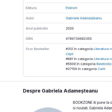
Editura
Polirom
Autor
Gabriela Adameșteanu
Anul publicării
2020
ISBN
9789734682355
Scor Bestseller
#312 în categoria
Literatura 
copii
#881 în categoria
Literatura 
#5609 în categoria
Beletristi
#27159 în categoria
Carti
Despre Gabriela Adameșteanu
BOOKZONE iti pune la dis
si noutati. Gabriela Ad