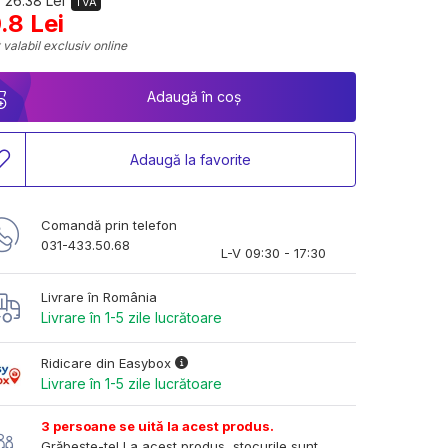
 26.38 Lei
TVA
.8 Lei
 valabil exclusiv online
Adaugă în coș
Adaugă la favorite
Comandă prin telefon
031-433.50.68
L-V 09:30 - 17:30
Livrare în România
Livrare în 1-5 zile lucrătoare
Ridicare din Easybox
Livrare în 1-5 zile lucrătoare
3 persoane se uită la acest produs.
Grăbește-te! La acest produs, stocurile sunt