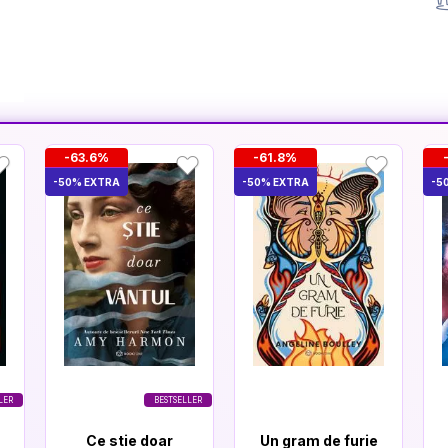
-63.6%
-61.8%
-50% EXTRA
-50% EXTRA
-5
LER
BESTSELLER
Ce stie doar
Un gram de furie