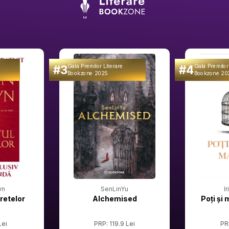
#3
#4
Gala Premilor Literare
Gala Premilor
Bookzone 2025
Bookzone 20
wn
SenLinYu
I
retelor
Alchemised
Poți și 
Lei
PRP: 119.9 Lei
PR