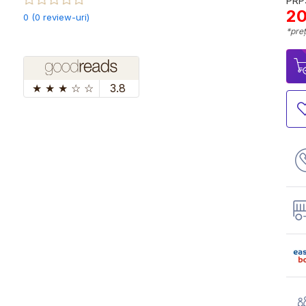
PRP:
20
0 (0 review-uri)
*preț
★
★
★
☆
☆
3.8