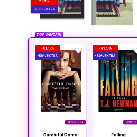
-1.4%
-20% EXTRA
TOP VÂNZĂRI
-61.5%
-61.5%
-50% EXTRA
-50% EXTRA
BESTSELLER
BESTSEL
Gambitul Damei
Falling