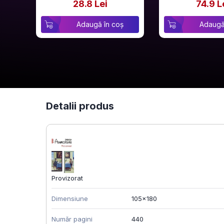
28.8 Lei
74.9 L
Adaugă în coș
Adaugă
Detalii produs
Provizorat
Dimensiune
105x180
Număr pagini
440