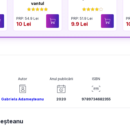
vantul
PRP: 54.9 Lei
PRP: 51.9 Lei
PR
10 Lei
9.9 Lei
1
Autor
Anul publicării
ISBN
Gabriela Adameșteanu
2020
9789734682355
meșteanu