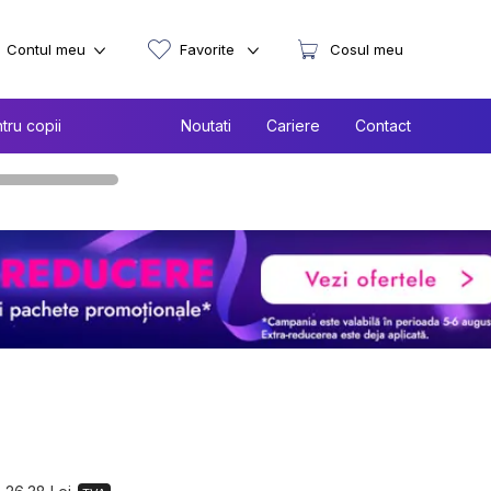
Contul meu
Favorite
Cosul meu
tru copii
Noutati
Cariere
Contact