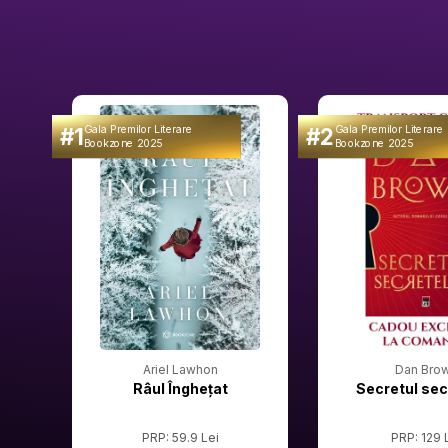
#1
#2
Gala Premilor Literare
Gala Premilor Literare
Bookzone 2025
Bookzone 2025
Ariel Lawhon
Dan Bro
Râul Înghețat
Secretul sec
PRP: 59.9 Lei
PRP: 129 