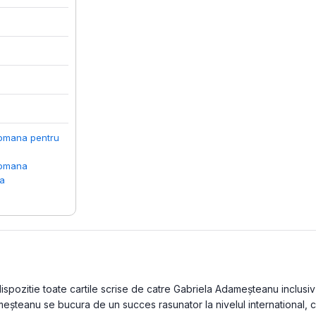
romana pentru
romana
ca
pozitie toate cartile scrise de catre Gabriela Adameșteanu inclusiv v
ameșteanu se bucura de un succes rasunator la nivelul international, 