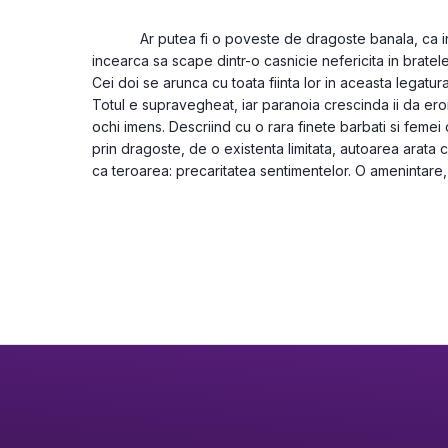
			Ar putea fi o poveste de dragoste banala, ca in orice tara si in orice epoca. Letitia 
incearca sa scape dintr-o casnicie nefericita in bratele l
Cei doi se arunca cu toata fiinta lor in aceasta legatura
Totul e supravegheat, iar paranoia crescinda ii da eroi
ochi imens. Descriind cu o rara finete barbati si femei c
prin dragoste, de o existenta limitata, autoarea arata c
ca teroarea: precaritatea sentimentelor. O amenintare, 