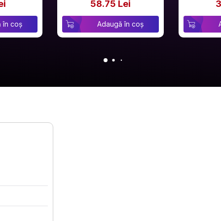
ei
58.75 Lei
3
 în coș
Adaugă în coș