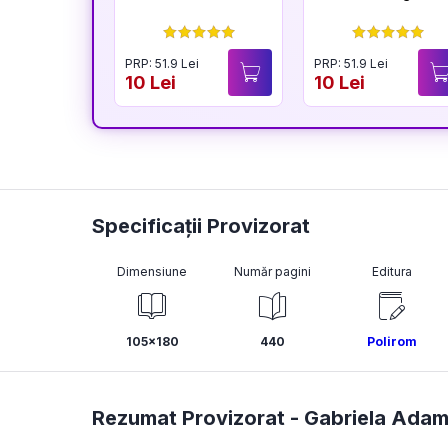
PRP: 51.9 Lei
PRP: 51.9 Lei
10 Lei
10 Lei
Specificații Provizorat
Dimensiune
Număr pagini
Editura
105x180
440
Polirom
Rezumat Provizorat -
Gabriela Ada