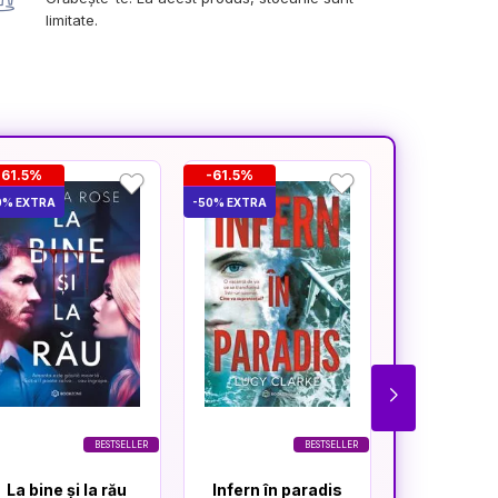
limitate.
-61.5%
-61.5%
-61.8%
0% EXTRA
-50% EXTRA
-50% EXTRA
BESTSELLER
BESTSELLER
La bine și la rău
Infern în paradis
Depende