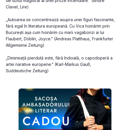
de suflul magistral al unei proze incendiare.” (André 
Clavel, Lire)
„Autoarea se concentrează asupra unei figuri fascinante, 
fără egal în literatura europeană. Cu Vica hoinărim prin 
Bucureşti aşa cum hoinărim cu marii vagabonzi ai lui 
Flaubert, Döblin, Joyce.” (Andreas Platthaus, Frankfurter 
Allgemeine Zeitung)
„Dimineaţă pierdută este, fără îndoială, o capodoperă a 
artei narative europene.” (Karl-Markus Gauß, 
Süddeutsche Zeitung)