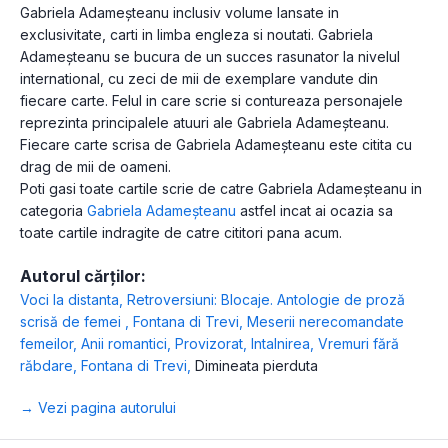
Gabriela Adameșteanu inclusiv volume lansate in
exclusivitate, carti in limba engleza si noutati. Gabriela
Adameșteanu se bucura de un succes rasunator la nivelul
international, cu zeci de mii de exemplare vandute din
fiecare carte. Felul in care scrie si contureaza personajele
reprezinta principalele atuuri ale Gabriela Adameșteanu.
Fiecare carte scrisa de Gabriela Adameșteanu este citita cu
drag de mii de oameni.
Poti gasi toate cartile scrie de catre Gabriela Adameșteanu in
categoria
Gabriela Adameșteanu
astfel incat ai ocazia sa
toate cartile indragite de catre cititori pana acum.
Autorul cărților:
Voci la distanta
,
Retroversiuni: Blocaje. Antologie de proză
scrisă de femei
,
Fontana di Trevi
,
Meserii nerecomandate
femeilor
,
Anii romantici
,
Provizorat
,
Intalnirea
,
Vremuri fără
răbdare
,
Fontana di Trevi
,
Dimineata pierduta
→ Vezi pagina autorului