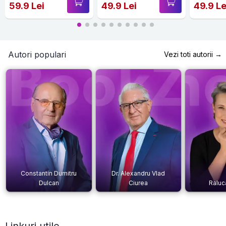
59.9 Lei
49.9 Lei
49.9 Le
Autori populari
Vezi toti autorii →
Constantin Dumitru
Dr. Alexandru Vlad
Dulcan
Ciurea
Raluc
Linkuri utile