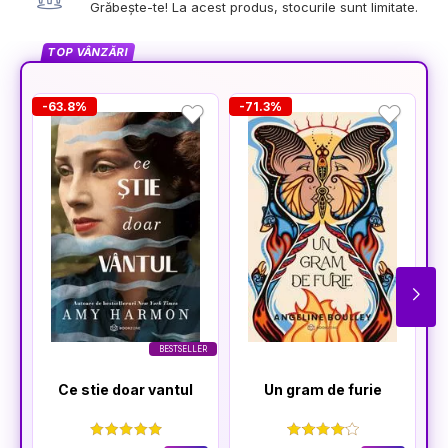
Grăbește-te! La acest produs, stocurile sunt limitate.
TOP VÂNZĂRI
-63.8%
-71.3%
-
BESTSELLER
Ce stie doar vantul
Un gram de furie