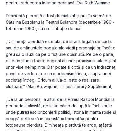
pentru traducerea în limba germană: Eva Ruth Wemme
Dimineață pierdută a fost dramatizat și pus în scenă de 
Cătălina Buzoianu la Teatrul Bulandra (decembrie 1986 - 
februarie 1990), cu o distribuție de aur.
„Dimineaţă pierdută este atât de strâns legată de cadrul 
sau de amănuntele bogate ale vieţii personajelor, încât e 
greu să o lauzi ca pe o ficţiune obişnuită. Pe de o parte, 
este un studiu foarte original al unor promisiuni uitate şi al 
unor vise neîmplinite. Dar poate fi citită şi ca un îndrăzneţ 
punct de vedere, de un modernism târziu, asupra unei 
societăţi întregi. Oricum ai lua-o, este o realizare 
uluitoare.” (Alan Brownjohn, Times Literary Supplement)
„De la un personaj la altul, de la Primul Război Mondial la 
perioada stalinistă, de la un câmp de luptă la închisorile 
unde putrezesc prizonierii politici, Istoria în manta roşie şi 
neagră defilează în această «dimineaţă» pentru 
totdeauna pierdută. Dimineaţă pierdută te arde, aţâţată 