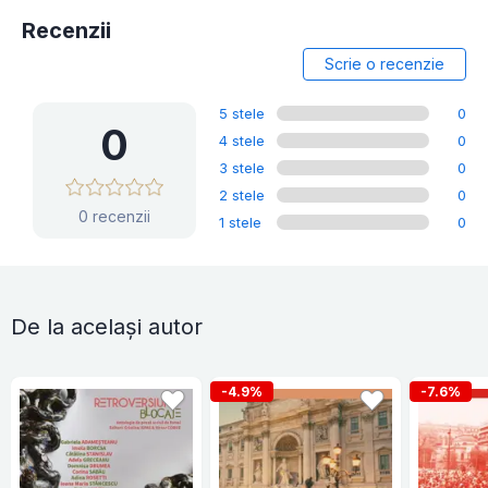
Recenzii
Scrie o recenzie
5 stele
0
0
4 stele
0
3 stele
0
2 stele
0
0 recenzii
1 stele
0
De la același autor
-4.9%
-7.6%