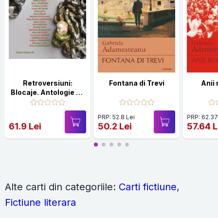
Retroversiuni:
Fontana di Trevi
Anii
Blocaje. Antologie de
proză scrisă de femei
PRP: 52.8 Lei
PRP: 62.37
61.9 Lei
50.2 Lei
57.64 L
Alte carti din categoriile:
Carti fictiune
,
Fictiune literara