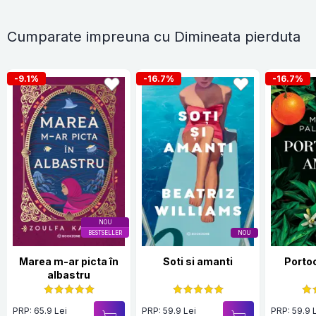
Cumparate impreuna cu Dimineata pierduta
-9.1%
-16.7%
-16.7%
NOU
BESTSELLER
NOU
Marea m-ar picta în
Soti si amanti
Porto
albastru
PRP: 65.9 Lei
PRP: 59.9 Lei
PRP: 59.9 