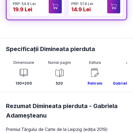
PRP: 54.9 Lei
PRP: 51.9 Lei
P
19.9 Lei
14.9 Lei
1
Specificații Dimineata pierduta
Dimensiune
Număr pagini
Editura
Aut
130x200
520
Polirom
Gabriela 
Rezumat Dimineata pierduta -
Gabriela
Adameșteanu
Premiul Târgului de Carte de la Leipzig (ediția 2019) 