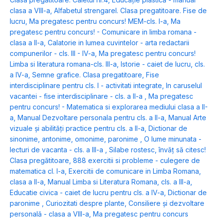
clasa a VIII-a
,
Alfabetul strengarel. Clasa pregatitoare. Fise de
lucru
,
Ma pregatesc pentru concurs! MEM-cls. I-a
,
Ma
pregatesc pentru concurs! - Comunicare in limba romana -
clasa a II-a
,
Calatorie in lumea cuvintelor - arta redactarii
compunerilor - cls. III - IV-a
,
Ma pregatesc pentru concurs!
Limba si literatura romana-cls. III-a
,
Istorie - caiet de lucru, cls.
a IV-a
,
Semne grafice. Clasa pregatitoare
,
Fise
interdisciplinare pentru cls. I - activitati integrate
,
In caruselul
vacantei - fise interdisciplinare - cls. a II-a
,
Ma pregatesc
pentru concurs! - Matematica si explorarea mediului clasa a II-
a
,
Manual Dezvoltare personala pentru cls. a II-a
,
Manual Arte
vizuale și abilități practice pentru cls. a II-a
,
Dictionar de
sinonime, antonime, omonime, paronime
,
O lume minunata -
lecturi de vacanta - cls. a III-a
,
Silabe rostesc, învăț să citesc!
Clasa pregătitoare
,
888 exercitii si probleme - culegere de
matematica cl. I-a
,
Exercitii de comunicare in Limba Romana,
clasa a II-a
,
Manual Limba si Literatura Romana, cls. a III-a
,
Educatie civica - caiet de lucru pentru cls. a IV-a
,
Dictionar de
paronime
,
Curiozitati despre plante
,
Consiliere și dezvoltare
personală - clasa a VIII-a
,
Ma pregatesc pentru concurs