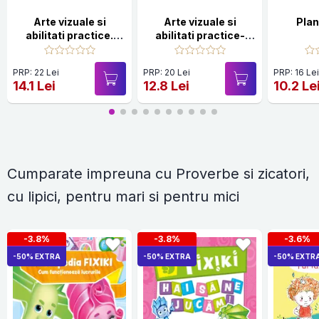
Arte vizuale si
Arte vizuale si
Plan
abilitati practice.
abilitati practice-
Clasa pregatitoare
caiet de lucru pentru
cls. a IV-a
PRP: 22 Lei
PRP: 20 Lei
PRP: 16 Le
14.1 Lei
12.8 Lei
10.2 Le
Cumparate impreuna cu Proverbe si zicatori,
cu lipici, pentru mari si pentru mici
-3.8%
-3.8%
-3.6%
-50% EXTRA
-50% EXTRA
-50% EXTR