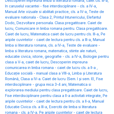
Descoperim impreuna limba si literatura romana, caiet cls. III-a
,
In caruselul vacantei - fise interdisciplinare - cls. a IV-a
,
Manual Arte vizuale si abilitati practice, cls. a IV-a
,
Teste de
evaluare nationala - Clasa 2
,
Printul Intunericului
,
Elefantul
Dodo
,
Dezvoltare personala. Clasa pregatitoare. Caiet de
lucru
,
Comunicare in limba romana pentru. Clasa pregatitoare.
Caiet de lucru
,
Matematica caiet de lucru pentru cls. III-a
,
Pe
aripile cuvintelor - caiet de lectura pentru cls. a III-a
,
Manual
limba si literatura romana, cls. a IV-a
,
Teste de evaluare -
limba si literatura romana, matematica, stiinte ale naturii,
educatie civica, istorie, geografie - cls. a IV-a
,
Biologie pentru
clasa a V-a, caiet de lucru
,
Descoperim impreuna
comunicarea in limba romana - caiet de lucru cls. a II-a
,
Educație socială - manual clasa a VIII-a
,
Limba și Literatura
Română, Clasa a IV-a. Caiet de lucru (Sem. I și sem. II)
,
Fise
interdisciplinare - grupa mica 3-4 ani
,
Matematica si
explorarea mediului pentru clasa pregatitoare. Caiet de lucru
,
Fise interdisciplinare pentru clasa a II-a activitati integrate
,
Pe
aripile cuvintelor - caiet de lectura pentru cls. a II-a
,
Manual
Educatie Civica cls. a III-a
,
Exercitii de limba si literatura
romana - cls. a IV-a
,
Pe aripile cuvintelor - caiet de lectura