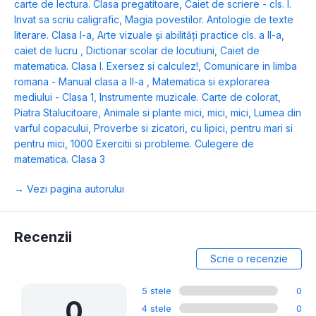
carte de lectura. Clasa pregatitoare
,
Caiet de scriere - cls. I.
Invat sa scriu caligrafic
,
Magia povestilor. Antologie de texte
literare. Clasa I-a
,
Arte vizuale și abilități practice cls. a II-a,
caiet de lucru
,
Dictionar scolar de locutiuni
,
Caiet de
matematica. Clasa I. Exersez si calculez!
,
Comunicare in limba
romana - Manual clasa a II-a
,
Matematica si explorarea
mediului - Clasa 1
,
Instrumente muzicale. Carte de colorat
,
Piatra Stalucitoare
,
Animale si plante mici, mici, mici
,
Lumea din
varful copacului
,
Proverbe si zicatori, cu lipici, pentru mari si
pentru mici
,
1000 Exercitii si probleme. Culegere de
matematica. Clasa 3
→ Vezi pagina autorului
Recenzii
Scrie o recenzie
5 stele
0
0
4 stele
0