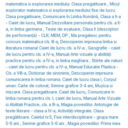
matematica si explorarea mediului. Clasa pregatitoare
,
Micul
explorator matematica si explorarea mediului fise de lucru.
Clasa pregatitoare
,
Comunicare în Limba Română, Clasa a II-a
- Caiet de lucru
,
Manual Dezvoltare personala pentru cls. a II-
a, in limba germana
,
Teste de evaluare, Clasa II (descriptori
de performanță) - CLR, MEM, DP
,
Ma pregatesc pentru
concurs matematica cls. III-a
,
Descoperim impreuna limba si
literatura romana! Caiet de lucru cls. a IV-a
,
Geografie - caiet
de lucru pentru cls. a IV-a
,
Manual Arte vizuale și abilități
practice pentru cls. a IV-a, in limba maghiara
,
Stiinte ale naturii
- caiet de lucru pentru cls. a IV-a
,
Manual Educatie Plastica -
Cls. a VIII-a
,
Dictionar de sinonime
,
Descoperim impreuna
comunicarea in limba romana. Caiet de lucru clasa I
,
Corpul
uman. Carte de colorat
,
Semne grafice 3-4 ani
,
Muzica si
miscare. Clasa pregatitoare. Caiet de lucru
,
Comunicare in
limba romana pentru cls. I, caiet de lucru
,
Manual Arte Vizuale
si Abilitati Practice, cls. a III-a
,
Magia povestilor. Antologie de
texte literare - clasa a IV-a
,
Activități integrate. Clasa
pregătitoare. Caietul nr.5
,
Fise interdisciplinare - grupa mare
5-6 ani
,
Semne grafice 5-6 ani
,
Magia povestilor. Prima mea