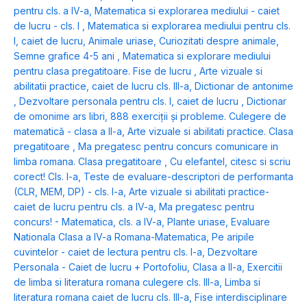
pentru cls. a IV-a
,
Matematica si explorarea mediului - caiet
de lucru - cls. I
,
Matematica si explorarea mediului pentru cls.
I, caiet de lucru
,
Animale uriase
,
Curiozitati despre animale
,
Semne grafice 4-5 ani
,
Matematica si explorare mediului
pentru clasa pregatitoare. Fise de lucru
,
Arte vizuale si
abilitatii practice, caiet de lucru cls. III-a
,
Dictionar de antonime
,
Dezvoltare personala pentru cls. I, caiet de lucru
,
Dictionar
de omonime ars libri
,
888 exerciții și probleme. Culegere de
matematică - clasa a II-a
,
Arte vizuale si abilitati practice. Clasa
pregatitoare
,
Ma pregatesc pentru concurs comunicare in
limba romana. Clasa pregatitoare
,
Cu elefantel, citesc si scriu
corect! Cls. I-a
,
Teste de evaluare-descriptori de performanta
(CLR, MEM, DP) - cls. I-a
,
Arte vizuale si abilitati practice-
caiet de lucru pentru cls. a IV-a
,
Ma pregatesc pentru
concurs! - Matematica, cls. a IV-a
,
Plante uriase
,
Evaluare
Nationala Clasa a IV-a Romana-Matematica
,
Pe aripile
cuvintelor - caiet de lectura pentru cls. I-a
,
Dezvoltare
Personala - Caiet de lucru + Portofoliu, Clasa a II-a
,
Exercitii
de limba si literatura romana culegere cls. III-a
,
Limba si
literatura romana caiet de lucru cls. III-a
,
Fise interdisciplinare