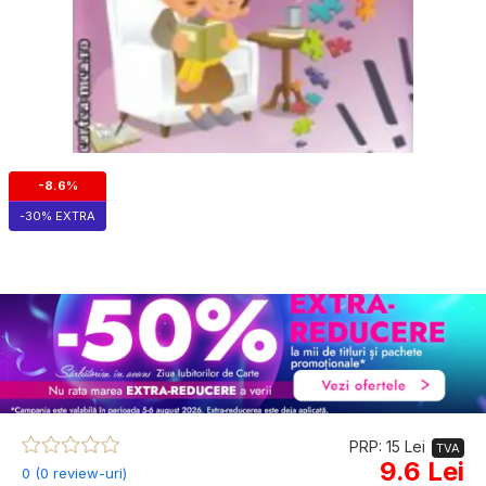
-8.6%
-30% EXTRA
PRP: 15 Lei
TVA
9.6 Lei
0 (0 review-uri)