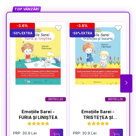
TOP VÂNZĂRI
-3.6%
-3.6%
-50% EXTRA
-50% EXTRA
-5
BESTSELLER
BESTSELLER
Emoțiile Sarei -
Emoțiile Sarei -
FURIA ȘI LINIȘTEA
TRISTEȚEA ȘI
BUCURIA
PRP: 30.9 Lei
PRP: 30.9 Lei
P