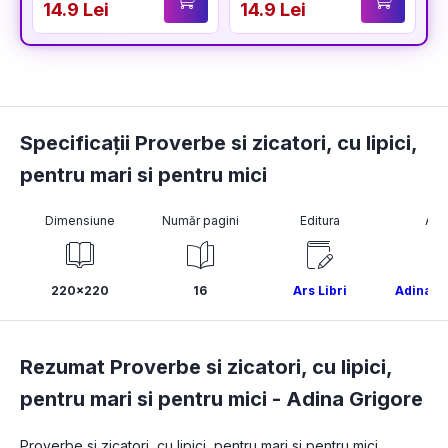
14.9 Lei
14.9 Lei
1
Specificații Proverbe si zicatori, cu lipici,
pentru mari si pentru mici
Dimensiune
Număr pagini
Editura
Aut
220x220
16
Ars Libri
Adina G
Rezumat Proverbe si zicatori, cu lipici,
pentru mari si pentru mici -
Adina Grigore
Proverbe si zicatori, cu lipici, pentru mari si pentru mici