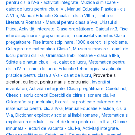
pentru cls. a IV-a - activitati integrate
,
Muzica si miscare -
caiet de lucru pentru cls. a IV
,
Manual Educatie Plastica - cls.
A VI-a
,
Manual Educatie Sociala - cls. a VIII-a
,
Limba si
Literatura Romana - Manual pentru clasa a V-a
,
Uriasul si
Pitica
,
Activități integrate. Clasa pregătitoare. Caietul nr.3
,
Fise
interdisciplinare - grupa mijlocie
,
In caruselul vacantei. Clasa
pregatitoare. Fise interdisciplinare
,
1000 exercitii si probleme.
Culegere de matematica. Clasa 1
,
Muzica si miscare - caiet de
lucru pentru cls. I-a
,
Gramatica limbii romane - clasa a III-a
,
Stiinte ale naturi cls. a III-a, caiet de lucru
,
Matematica pentru
cls. a IV-a - caiet de lucru
,
Educatie tehnologica si aplicatii
practice pentru clasa a V-a - caiet de lucru
,
Proverbe si
zicatori, cu lipici, pentru mari si pentru mici
,
Inventii si
inventatori
,
Activități integrate. Clasa pregătitoare. Caietul nr.1
,
Citesc si scriu corect! Exercitii de citire si scriere cls. I-a
,
Ortografie si punctuatie
,
Exercitii si probleme culegere de
matematica pentru cls. a IV-a
,
Manual Educatie Plastica, cls. a
V-a
,
Dictionar explicativ scolar al limbii romane
,
Matematica si
explorarea mediului - caiet de lucru pentru cls. a II-a
,
O lume
minunata - lecturi de vacanta - cls. I-a
,
Activități integrate.
Clasa pregătitoare. Caietul nr.4
,
Educație plastică - manual