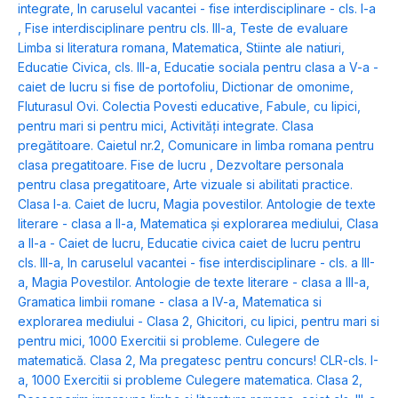
integrate
,
In caruselul vacantei - fise interdisciplinare - cls. I-a
,
Fise interdisciplinare pentru cls. III-a
,
Teste de evaluare
Limba si literatura romana, Matematica, Stiinte ale natiuri,
Educatie Civica, cls. III-a
,
Educatie sociala pentru clasa a V-a -
caiet de lucru si fise de portofoliu
,
Dictionar de omonime
,
Fluturasul Ovi. Colectia Povesti educative
,
Fabule, cu lipici,
pentru mari si pentru mici
,
Activități integrate. Clasa
pregătitoare. Caietul nr.2
,
Comunicare in limba romana pentru
clasa pregatitoare. Fise de lucru
,
Dezvoltare personala
pentru clasa pregatitoare
,
Arte vizuale si abilitati practice.
Clasa I-a. Caiet de lucru
,
Magia povestilor. Antologie de texte
literare - clasa a II-a
,
Matematica și explorarea mediului, Clasa
a II-a - Caiet de lucru
,
Educatie civica caiet de lucru pentru
cls. III-a
,
In caruselul vacantei - fise interdisciplinare - cls. a III-
a
,
Magia Povestilor. Antologie de texte literare - clasa a III-a
,
Gramatica limbii romane - clasa a IV-a
,
Matematica si
explorarea mediului - Clasa 2
,
Ghicitori, cu lipici, pentru mari si
pentru mici
,
1000 Exercitii si probleme. Culegere de
matematică. Clasa 2
,
Ma pregatesc pentru concurs! CLR-cls. I-
a
,
1000 Exercitii si probleme Culegere matematica. Clasa 2
,