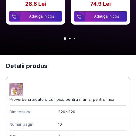
28.8 Lei
74.9 Lei
Adaugă în coș
Adaugă în coș
Detalii produs
Proverbe si zicatori, cu lipici, pentru mari si pentru mici
Dimensiune
220x220
Număr pagini
16