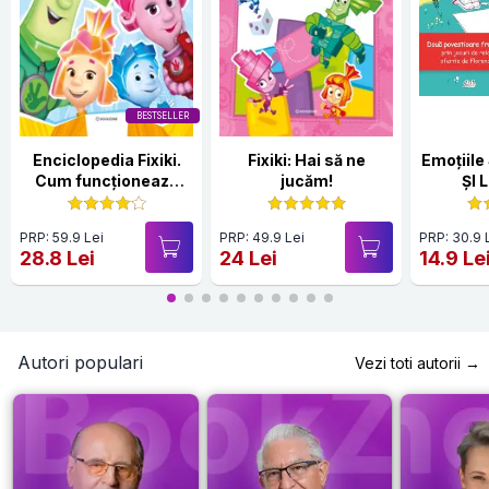
BESTSELLER
Enciclopedia Fixiki.
Fixiki: Hai să ne
Emoțiile Sare
Cum funcționează
jucăm!
ȘI 
lucrurile
PRP: 59.9 Lei
PRP: 49.9 Lei
PRP: 30.9 
28.8 Lei
24 Lei
14.9 Le
Autori populari
Vezi toti autorii →