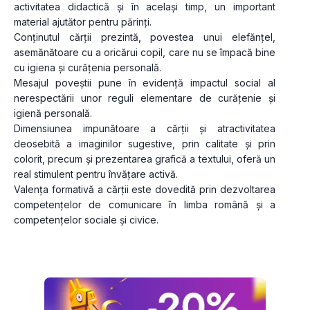
activitatea didactică și în același timp, un important 
material ajutător pentru părinţi.
Conţinutul cărţii prezintă, povestea unui elefănţel, 
asemănătoare cu a oricărui copil, care nu se împacă bine 
cu igiena și curățenia personală.
Mesajul poveştii pune în evidenţă impactul social al 
nerespectării unor reguli elementare de curăţenie şi 
igienă personală.
Dimensiunea impunătoare a cărţii și atractivitatea 
deosebită a imaginilor sugestive, prin calitate și prin 
colorit, precum și prezentarea grafică a textului, oferă un 
real stimulent pentru învăţare activă.
Valenţa formativă a cărţii este dovedită prin dezvoltarea 
competenţelor de comunicare în limba română și a 
competenţelor sociale și civice.