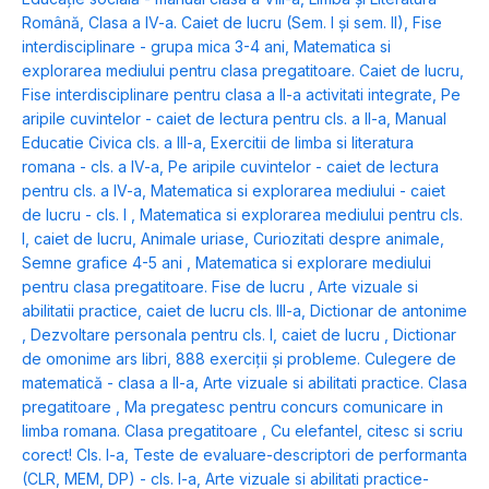
Română, Clasa a IV-a. Caiet de lucru (Sem. I și sem. II)
,
Fise
interdisciplinare - grupa mica 3-4 ani
,
Matematica si
explorarea mediului pentru clasa pregatitoare. Caiet de lucru
,
Fise interdisciplinare pentru clasa a II-a activitati integrate
,
Pe
aripile cuvintelor - caiet de lectura pentru cls. a II-a
,
Manual
Educatie Civica cls. a III-a
,
Exercitii de limba si literatura
romana - cls. a IV-a
,
Pe aripile cuvintelor - caiet de lectura
pentru cls. a IV-a
,
Matematica si explorarea mediului - caiet
de lucru - cls. I
,
Matematica si explorarea mediului pentru cls.
I, caiet de lucru
,
Animale uriase
,
Curiozitati despre animale
,
Semne grafice 4-5 ani
,
Matematica si explorare mediului
pentru clasa pregatitoare. Fise de lucru
,
Arte vizuale si
abilitatii practice, caiet de lucru cls. III-a
,
Dictionar de antonime
,
Dezvoltare personala pentru cls. I, caiet de lucru
,
Dictionar
de omonime ars libri
,
888 exerciții și probleme. Culegere de
matematică - clasa a II-a
,
Arte vizuale si abilitati practice. Clasa
pregatitoare
,
Ma pregatesc pentru concurs comunicare in
limba romana. Clasa pregatitoare
,
Cu elefantel, citesc si scriu
corect! Cls. I-a
,
Teste de evaluare-descriptori de performanta
(CLR, MEM, DP) - cls. I-a
,
Arte vizuale si abilitati practice-