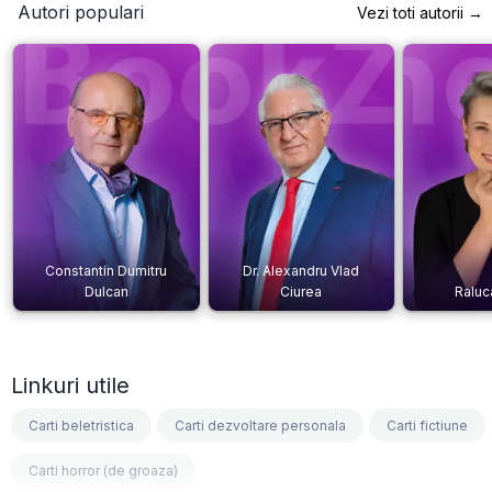
Autori populari
Vezi toti autorii →
Constantin Dumitru
Dr. Alexandru Vlad
Dulcan
Ciurea
Raluc
Linkuri utile
Carti beletristica
Carti dezvoltare personala
Carti fictiune
Carti horror (de groaza)