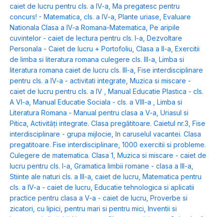
caiet de lucru pentru cls. a IV-a
,
Ma pregatesc pentru
concurs! - Matematica, cls. a IV-a
,
Plante uriase
,
Evaluare
Nationala Clasa a IV-a Romana-Matematica
,
Pe aripile
cuvintelor - caiet de lectura pentru cls. I-a
,
Dezvoltare
Personala - Caiet de lucru + Portofoliu, Clasa a II-a
,
Exercitii
de limba si literatura romana culegere cls. III-a
,
Limba si
literatura romana caiet de lucru cls. III-a
,
Fise interdisciplinare
pentru cls. a IV-a - activitati integrate
,
Muzica si miscare -
caiet de lucru pentru cls. a IV
,
Manual Educatie Plastica - cls.
A VI-a
,
Manual Educatie Sociala - cls. a VIII-a
,
Limba si
Literatura Romana - Manual pentru clasa a V-a
,
Uriasul si
Pitica
,
Activități integrate. Clasa pregătitoare. Caietul nr.3
,
Fise
interdisciplinare - grupa mijlocie
,
In caruselul vacantei. Clasa
pregatitoare. Fise interdisciplinare
,
1000 exercitii si probleme.
Culegere de matematica. Clasa 1
,
Muzica si miscare - caiet de
lucru pentru cls. I-a
,
Gramatica limbii romane - clasa a III-a
,
Stiinte ale naturi cls. a III-a, caiet de lucru
,
Matematica pentru
cls. a IV-a - caiet de lucru
,
Educatie tehnologica si aplicatii
practice pentru clasa a V-a - caiet de lucru
,
Proverbe si
zicatori, cu lipici, pentru mari si pentru mici
,
Inventii si