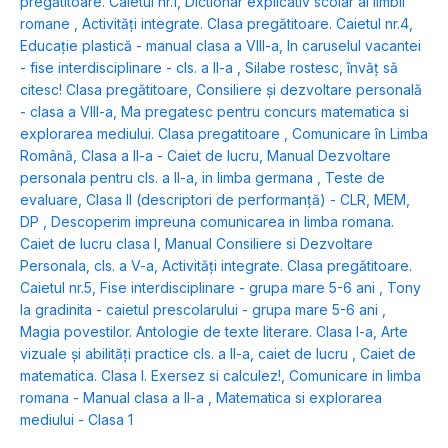
pregătitoare. Caietul nr.1
,
Dictionar explicativ scolar al limbii
romane
,
Activități integrate. Clasa pregătitoare. Caietul nr.4
,
Educație plastică - manual clasa a VIII-a
,
In caruselul vacantei
- fise interdisciplinare - cls. a II-a
,
Silabe rostesc, învăț să
citesc! Clasa pregătitoare
,
Consiliere și dezvoltare personală
- clasa a VIII-a
,
Ma pregatesc pentru concurs matematica si
explorarea mediului. Clasa pregatitoare
,
Comunicare în Limba
Română, Clasa a II-a - Caiet de lucru
,
Manual Dezvoltare
personala pentru cls. a II-a, in limba germana
,
Teste de
evaluare, Clasa II (descriptori de performanță) - CLR, MEM,
DP
,
Descoperim impreuna comunicarea in limba romana.
Caiet de lucru clasa I
,
Manual Consiliere si Dezvoltare
Personala, cls. a V-a
,
Activități integrate. Clasa pregătitoare.
Caietul nr.5
,
Fise interdisciplinare - grupa mare 5-6 ani
,
Tony
la gradinita - caietul prescolarului - grupa mare 5-6 ani
,
Magia povestilor. Antologie de texte literare. Clasa I-a
,
Arte
vizuale și abilități practice cls. a II-a, caiet de lucru
,
Caiet de
matematica. Clasa I. Exersez si calculez!
,
Comunicare in limba
romana - Manual clasa a II-a
,
Matematica si explorarea
mediului - Clasa 1