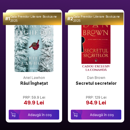
Gala Premilor Literare Bookzone
Gala Premilor Literare Bookzone
#1
#2
2025
2025
Ariel Lawhon
Dan Brown
Râul Înghețat
Secretul secretelor
PRP: 59.9 Lei
PRP: 129 Lei
49.9 Lei
94.9 Lei
Adaugă în coș
Adaugă în coș