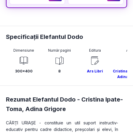
Specificații Elefantul Dodo
Dimensiune
Număr pagini
Editura
Aut
300x400
8
Ars Libri
Cristina I
Adina G
Rezumat Elefantul Dodo -
Cristina Ipate-
Toma
,
Adina Grigore
CĂRȚI URIAȘE - constituie un util suport instructiv-
educativ pentru cadre didactice, preșcolari și elevi, în 