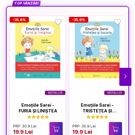
TOP VÂNZĂRI
-35.6%
-35.6%
-
BESTSELLER
BESTSELLER
Emoțiile Sarei -
Emoțiile Sarei -
FURIA ȘI LINIȘTEA
TRISTEȚEA ȘI
BUCURIA
PRP: 30.9 Lei
PRP: 30.9 Lei
P
19.9 Lei
19.9 Lei
1