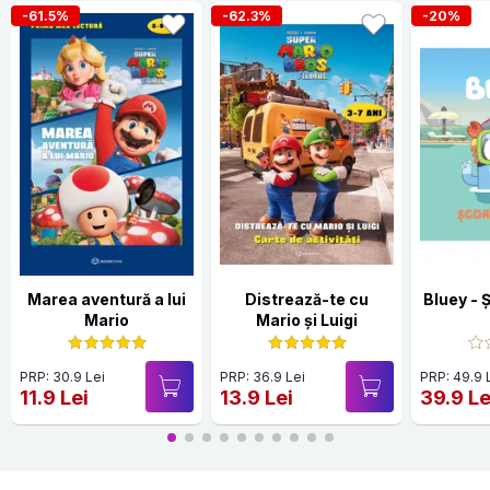
-61.5%
-62.3%
-20%
Marea aventură a lui
Distrează-te cu
Bluey - 
Mario
Mario și Luigi
PRP: 30.9 Lei
PRP: 36.9 Lei
PRP: 49.9 
11.9 Lei
13.9 Lei
39.9 Le