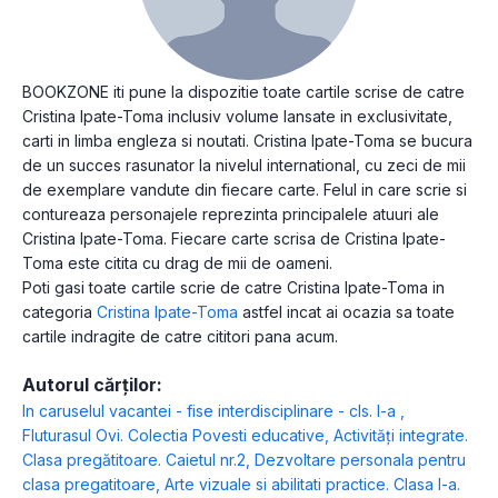
BOOKZONE iti pune la dispozitie toate cartile scrise de catre
Cristina Ipate-Toma inclusiv volume lansate in exclusivitate,
carti in limba engleza si noutati. Cristina Ipate-Toma se bucura
de un succes rasunator la nivelul international, cu zeci de mii
de exemplare vandute din fiecare carte. Felul in care scrie si
contureaza personajele reprezinta principalele atuuri ale
Cristina Ipate-Toma. Fiecare carte scrisa de Cristina Ipate-
Toma este citita cu drag de mii de oameni.
Poti gasi toate cartile scrie de catre Cristina Ipate-Toma in
categoria
Cristina Ipate-Toma
astfel incat ai ocazia sa toate
cartile indragite de catre cititori pana acum.
Autorul cărților:
In caruselul vacantei - fise interdisciplinare - cls. I-a
,
Fluturasul Ovi. Colectia Povesti educative
,
Activități integrate.
Clasa pregătitoare. Caietul nr.2
,
Dezvoltare personala pentru
clasa pregatitoare
,
Arte vizuale si abilitati practice. Clasa I-a.