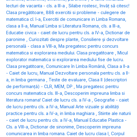
lecturi de vacanta - cls. a III-a
,
Silabe rostesc, învăț să citesc!
Clasa pregătitoare
,
888 exercitii si probleme - culegere de
matematica cl. I-a
,
Exercitii de comunicare in Limba Romana,
clasa a II-a
,
Manual Limba si Literatura Romana, cls. a III-a
,
Educatie civica - caiet de lucru pentru cls. a IV-a
,
Dictionar de
paronime
,
Curiozitati despre plante
,
Consiliere și dezvoltare
personală - clasa a VIII-a
,
Ma pregatesc pentru concurs
matematica si explorarea mediului. Clasa pregatitoare
,
Micul
explorator matematica si explorarea mediului fise de lucru.
Clasa pregatitoare
,
Comunicare în Limba Română, Clasa a II-a
- Caiet de lucru
,
Manual Dezvoltare personala pentru cls. a II-
a, in limba germana
,
Teste de evaluare, Clasa II (descriptori
de performanță) - CLR, MEM, DP
,
Ma pregatesc pentru
concurs matematica cls. III-a
,
Descoperim impreuna limba si
literatura romana! Caiet de lucru cls. a IV-a
,
Geografie - caiet
de lucru pentru cls. a IV-a
,
Manual Arte vizuale și abilități
practice pentru cls. a IV-a, in limba maghiara
,
Stiinte ale naturii
- caiet de lucru pentru cls. a IV-a
,
Manual Educatie Plastica -
Cls. a VIII-a
,
Dictionar de sinonime
,
Descoperim impreuna
comunicarea in limba romana. Caiet de lucru clasa I
,
Corpul