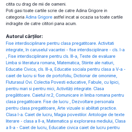
citita cu drag de mii de oameni.
Poti gasi toate cartile scrie de catre Adina Grigore in
categoria
Adina Grigore
astfel incat ai ocazia sa toate cartile
indragite de catre cititori pana acum.
Autorul cărților:
Fise interdisciplinare pentru clasa pregatitoare. Activitati
integrate
,
In caruselul vacantei - fise interdisciplinare - cls. I-a
,
Fise interdisciplinare pentru cls. III-a
,
Teste de evaluare
Limba si literatura romana, Matematica, Stiinte ale natiuri,
Educatie Civica, cls. III-a
,
Educatie sociala pentru clasa a V-a -
caiet de lucru si fise de portofoliu
,
Dictionar de omonime
,
Fluturasul Ovi. Colectia Povesti educative
,
Fabule, cu lipici,
pentru mari si pentru mici
,
Activități integrate. Clasa
pregătitoare. Caietul nr.2
,
Comunicare in limba romana pentru
clasa pregatitoare. Fise de lucru
,
Dezvoltare personala
pentru clasa pregatitoare
,
Arte vizuale si abilitati practice.
Clasa I-a. Caiet de lucru
,
Magia povestilor. Antologie de texte
literare - clasa a II-a
,
Matematica și explorarea mediului, Clasa
a II-a - Caiet de lucru
,
Educatie civica caiet de lucru pentru