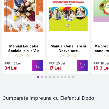
Manual Educatie
Manual Consiliere si
Ma preg
Sociala, cls. a V-a
Dezvoltare
concurs
Personala - cls. A
in li
VIII-a
Clasa 
PRP: 40 Lei
PRP: 20 Lei
PRP: 18 Le
34 Lei
17 Lei
15.3 Le
Cumparate impreuna cu Elefantul Dodo