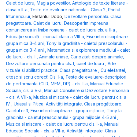
Caiet de lucru
,
Magia povestilor. Antologie de texte literare -
clasa a II-a
,
Teste de evaluare nationala - Clasa 2
,
Printul
Intunericului
,
Elefantul Dodo
,
Dezvoltare personala. Clasa
pregatitoare. Caiet de lucru
,
Descoperim impreuna
comunicarea in limba romana - caiet de lucru cls. a II-a
,
Educație socială - manual clasa a VIII-a
,
Fise interdisciplinare -
grupa mica 3-4 ani
,
Tony la gradinita - caietul prescolarului -
grupa mica 3-4 ani
,
Matematica si explorarea mediului - caiet
de lucru - cls. I
,
Animale uriase
,
Curiozitati despre animale
,
Dezvoltare personala pentru cls. I, caiet de lucru
,
Arte
vizuale si abilitati practice. Clasa pregatitoare
,
Cu elefantel,
citesc si scriu corect! Cls. I-a
,
Teste de evaluare-descriptori
de performanta (CLR, MEM, DP) - cls. I-a
,
Manual Educatie
Sociala, cls. a V-a
,
Manual Consiliere si Dezvoltare Personala
- cls. A VIII-a
,
Muzica si miscare - caiet de lucru pentru cls. a
IV
,
Uriasul si Pitica
,
Activități integrate. Clasa pregătitoare.
Caietul nr.3
,
Fise interdisciplinare - grupa mijlocie
,
Tony la
gradinita - caietul prescolarului - grupa mijlocie 4-5 ani
,
Muzica si miscare - caiet de lucru pentru cls. I-a
,
Manual
Educatie Sociala - cls. a VII-a
,
Activități integrate. Clasa