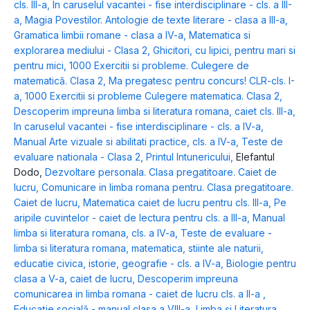
cls. III-a
,
In caruselul vacantei - fise interdisciplinare - cls. a III-
a
,
Magia Povestilor. Antologie de texte literare - clasa a III-a
,
Gramatica limbii romane - clasa a IV-a
,
Matematica si
explorarea mediului - Clasa 2
,
Ghicitori, cu lipici, pentru mari si
pentru mici
,
1000 Exercitii si probleme. Culegere de
matematică. Clasa 2
,
Ma pregatesc pentru concurs! CLR-cls. I-
a
,
1000 Exercitii si probleme Culegere matematica. Clasa 2
,
Descoperim impreuna limba si literatura romana, caiet cls. III-a
,
In caruselul vacantei - fise interdisciplinare - cls. a IV-a
,
Manual Arte vizuale si abilitati practice, cls. a IV-a
,
Teste de
evaluare nationala - Clasa 2
,
Printul Intunericului
,
Elefantul
Dodo
,
Dezvoltare personala. Clasa pregatitoare. Caiet de
lucru
,
Comunicare in limba romana pentru. Clasa pregatitoare.
Caiet de lucru
,
Matematica caiet de lucru pentru cls. III-a
,
Pe
aripile cuvintelor - caiet de lectura pentru cls. a III-a
,
Manual
limba si literatura romana, cls. a IV-a
,
Teste de evaluare -
limba si literatura romana, matematica, stiinte ale naturii,
educatie civica, istorie, geografie - cls. a IV-a
,
Biologie pentru
clasa a V-a, caiet de lucru
,
Descoperim impreuna
comunicarea in limba romana - caiet de lucru cls. a II-a
,
Educație socială - manual clasa a VIII-a
,
Limba și Literatura