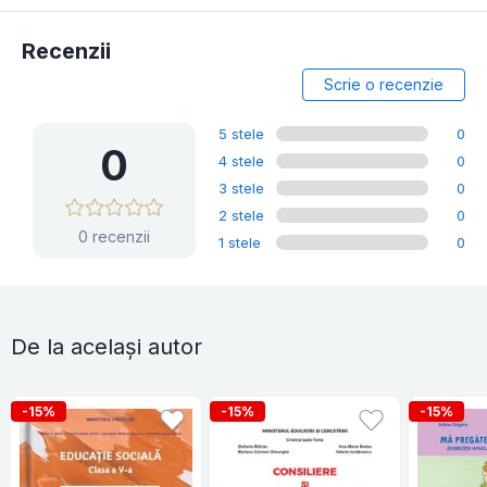
Recenzii
Scrie o recenzie
5 stele
0
0
4 stele
0
3 stele
0
2 stele
0
0 recenzii
1 stele
0
De la același autor
-15%
-15%
-15%