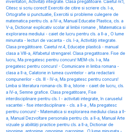
inventatori
,
Activități integrate. Clasa pregătitoare. Caietul nr.1
,
Citesc si scriu corect! Exercitii de citire si scriere cls. I-a
,
Ortografie si punctuatie
,
Exercitii si probleme culegere de
matematica pentru cls. a IV-a
,
Manual Educatie Plastica, cls. a
V-a
,
Dictionar explicativ scolar al limbii romane
,
Matematica si
explorarea mediului - caiet de lucru pentru cls. a II-a
,
O lume
minunata - lecturi de vacanta - cls. I-a
,
Activități integrate.
Clasa pregătitoare. Caietul nr.4
,
Educație plastică - manual
clasa a VIII-a
,
Alfabetul strengarel. Clasa pregatitoare. Fise de
lucru
,
Ma pregatesc pentru concurs! MEM-cls. I-a
,
Ma
pregatesc pentru concurs! - Comunicare in limba romana -
clasa a II-a
,
Calatorie in lumea cuvintelor - arta redactarii
compunerilor - cls. III - IV-a
,
Ma pregatesc pentru concurs!
Limba si literatura romana-cls. III-a
,
Istorie - caiet de lucru, cls.
a IV-a
,
Semne grafice. Clasa pregatitoare
,
Fise
interdisciplinare pentru cls. I - activitati integrate
,
In caruselul
vacantei - fise interdisciplinare - cls. a II-a
,
Ma pregatesc
pentru concurs! - Matematica si explorarea mediului clasa a II-
a
,
Manual Dezvoltare personala pentru cls. a II-a
,
Manual Arte
vizuale și abilități practice pentru cls. a II-a
,
Dictionar de
sinonime, antonime, omonime, paronime
,
O lume minunata -