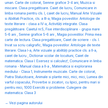
uman. Carte de colorat
,
Semne grafice 3-4 ani
,
Muzica si
miscare. Clasa pregatitoare. Caiet de lucru
,
Comunicare in
limba romana pentru cls. I, caiet de lucru
,
Manual Arte Vizuale
si Abilitati Practice, cls. a III-a
,
Magia povestilor. Antologie de
texte literare - clasa a IV-a
,
Activități integrate. Clasa
pregătitoare. Caietul nr.5
,
Fise interdisciplinare - grupa mare
5-6 ani
,
Semne grafice 5-6 ani
,
Magia povestilor. Prima mea
carte de lectura. Clasa pregatitoare
,
Caiet de scriere - cls. I.
Invat sa scriu caligrafic
,
Magia povestilor. Antologie de texte
literare. Clasa I-a
,
Arte vizuale și abilități practice cls. a II-a,
caiet de lucru
,
Dictionar scolar de locutiuni
,
Caiet de
matematica. Clasa I. Exersez si calculez!
,
Comunicare in limba
romana - Manual clasa a II-a
,
Matematica si explorarea
mediului - Clasa 1
,
Instrumente muzicale. Carte de colorat
,
Piatra Stalucitoare
,
Animale si plante mici, mici, mici
,
Lumea din
varful copacului
,
Proverbe si zicatori, cu lipici, pentru mari si
pentru mici
,
1000 Exercitii si probleme. Culegere de
matematica. Clasa 3
→ Vezi pagina autorului