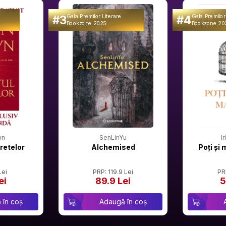
#3
#4
Gala Premilor Literare
Gala Premilor
Bookzone 2025
Bookzone 20
wn
SenLinYu
I
retelor
Alchemised
Poți și 
Lei
PRP: 119.9 Lei
PR
ei
89.9 Lei
5
 în coș
Adaugă în coș