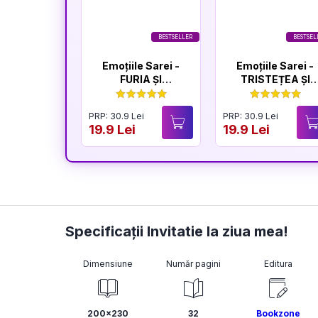
BESTSELLER
BESTSEL
Emoțiile Sarei -
Emoțiile Sarei -
FURIA ȘI
TRISTEȚEA ȘI
LINIȘTEA
BUCURIA
PRP: 30.9 Lei
PRP: 30.9 Lei
19.9 Lei
19.9 Lei
Specificații Invitatie la ziua mea!
Dimensiune
Număr pagini
Editura
200x230
32
Bookzone