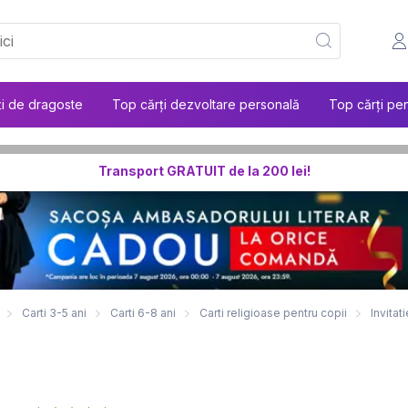
ți de dragoste
Top cărți dezvoltare personală
Top cărți pen
Transport GRATUIT de la 200 lei!
Carti 3-5 ani
Carti 6-8 ani
Carti religioase pentru copii
Invitat