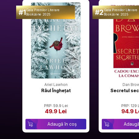
#1
#2
Gala Premilor Literare
Gala Premilor Literare
Bookzone 2025
Bookzone 2025
Ariel Lawhon
Dan Bro
Râul Înghețat
Secretul sec
PRP: 59.9 Lei
PRP: 129 
49.9 Lei
94.9 L
Adaugă în coș
Adaugă