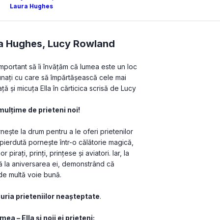
Laura Hughes
a Hughes
,
Lucy Rowland
important să îi învățăm că lumea este un loc 
unați cu care să împărtășească cele mai 
și micuța Ella în cărticica scrisă de Lucy 
 mulțime de prieteni noi!
rnește la drum pentru a le oferi prietenilor 
 pierdută pornește într-o călătorie magică, 
pirați, prinți, prințese și aviatori. Iar, la 
ă la aniversarea ei, demonstrând că 
de multă voie bună.  
uria prieteniilor neașteptate
.
mea – Ella și noii ei prieteni: