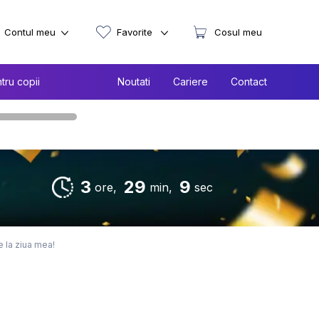
Contul meu
Favorite
Cosul meu
tru copii
Noutati
Cariere
Contact
3
29
8
ore,
min,
sec
ie la ziua mea!