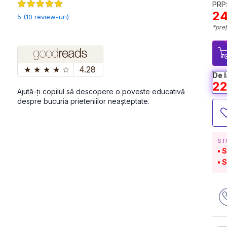
PRP:
24
5 (10 review-uri)
*preț
★
★
★
★
☆
4.28
De l
22
Ajută-ți copilul să descopere o poveste educativă 
despre bucuria prieteniilor neașteptate.
ST
S
S