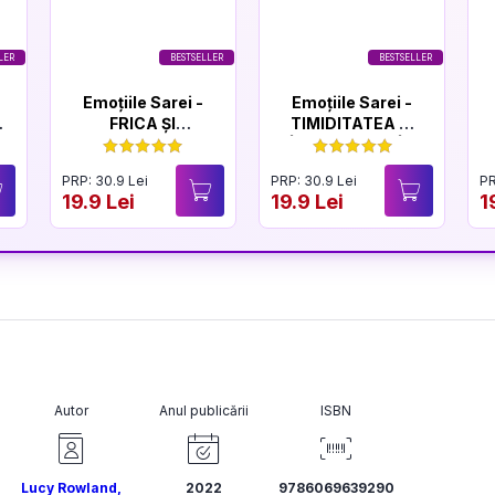
LER
BESTSELLER
BESTSELLER
Emoțiile Sarei -
Emoțiile Sarei -
FRICA ȘI
TIMIDITATEA ȘI
CURAJUL
ÎNCREDEREA ÎN
SINE
PRP: 30.9 Lei
PRP: 30.9 Lei
PR
19.9 Lei
19.9 Lei
1
Autor
Anul publicării
ISBN
Lucy Rowland
,
2022
9786069639290