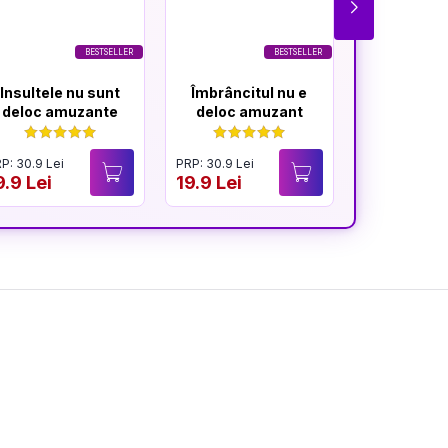
BESTSELLER
BESTSELLER
Insultele nu sunt
Îmbrâncitul nu e
Glumele 
deloc amuzante
deloc amuzant
mereu am
P: 30.9 Lei
PRP: 30.9 Lei
PRP: 30.9 Lei
9.9 Lei
19.9 Lei
19.9 Lei