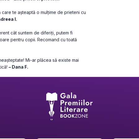
 care te așteaptă o mulțime de prieteni cu 
dreea I.
ent cât suntem de diferiți, putem fi 
toare pentru copii. Recomand cu toată 
neașteptate! Mi-ar plăcea să existe mai 
ică! 
– Dana F.