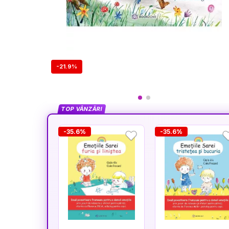
-21.9%
TOP VÂNZĂRI
-35.6%
-35.6%