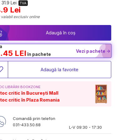
 31.9 Lei
TVA
.9 Lei
 valabil exclusiv online
Adaugă în coș
a
Vezi pachete ->
.45 LEI
în pachete
Adaugă la favorite
OC LIBRĂRII BOOKZONE
toc critic în București Mall
toc critic în Plaza Romania
Comandă prin telefon
031-433.50.68
L-V 09:30 - 17:30