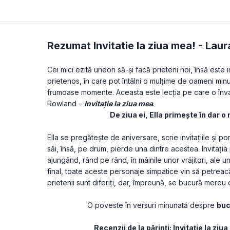
Rezumat Invitatie la ziua mea! -
Laur
Cei mici ezită uneori să-și facă prieteni noi, însă este 
prietenos, în care pot întâlni o mulțime de oameni min
frumoase momente. Aceasta este lecția pe care o învață 
Rowland – 
Invitație la ziua mea
. 
De ziua ei, Ella primește în dar o
Ella se pregătește de aniversare, scrie invitațiile și po
săi, însă, pe drum, pierde una dintre acestea. Invitația
ajungând, rând pe rând, în mâinile unor vrăjitori, ale unor 
final, toate aceste personaje simpatice vin să petreac
prietenii sunt diferiți, dar, împreună, se bucură mereu 
O poveste în versuri minunată despre 
buc
Recenzii de la părinți: Invitație la ziua 