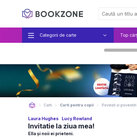
Categorii de carte
Top căr
Carti
Carti pentru copii
Povesti si povestiri
Laura Hughes
Lucy Rowland
Invitatie la ziua mea!
Ella și noii ei prieteni.