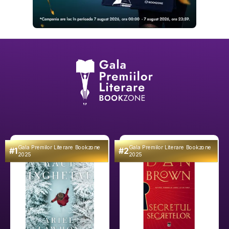
Gala Premilor Literare Bookzone
Gala Premilor Literare Bookzone
#1
#2
2025
2025