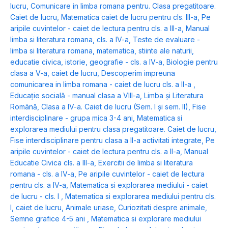
lucru
,
Comunicare in limba romana pentru. Clasa pregatitoare.
Caiet de lucru
,
Matematica caiet de lucru pentru cls. III-a
,
Pe
aripile cuvintelor - caiet de lectura pentru cls. a III-a
,
Manual
limba si literatura romana, cls. a IV-a
,
Teste de evaluare -
limba si literatura romana, matematica, stiinte ale naturii,
educatie civica, istorie, geografie - cls. a IV-a
,
Biologie pentru
clasa a V-a, caiet de lucru
,
Descoperim impreuna
comunicarea in limba romana - caiet de lucru cls. a II-a
,
Educație socială - manual clasa a VIII-a
,
Limba și Literatura
Română, Clasa a IV-a. Caiet de lucru (Sem. I și sem. II)
,
Fise
interdisciplinare - grupa mica 3-4 ani
,
Matematica si
explorarea mediului pentru clasa pregatitoare. Caiet de lucru
,
Fise interdisciplinare pentru clasa a II-a activitati integrate
,
Pe
aripile cuvintelor - caiet de lectura pentru cls. a II-a
,
Manual
Educatie Civica cls. a III-a
,
Exercitii de limba si literatura
romana - cls. a IV-a
,
Pe aripile cuvintelor - caiet de lectura
pentru cls. a IV-a
,
Matematica si explorarea mediului - caiet
de lucru - cls. I
,
Matematica si explorarea mediului pentru cls.
I, caiet de lucru
,
Animale uriase
,
Curiozitati despre animale
,
Semne grafice 4-5 ani
,
Matematica si explorare mediului