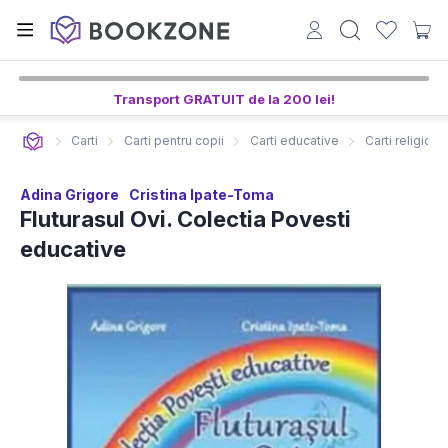
Transport GRATUIT de la 200 lei!
Carti
Carti pentru copii
Carti educative
Carti religioa
Adina Grigore
Cristina Ipate-Toma
Fluturasul Ovi. Colectia Povesti
educative