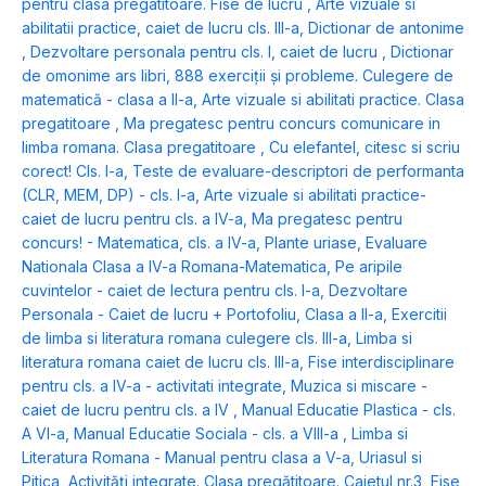
pentru clasa pregatitoare. Fise de lucru
,
Arte vizuale si
abilitatii practice, caiet de lucru cls. III-a
,
Dictionar de antonime
,
Dezvoltare personala pentru cls. I, caiet de lucru
,
Dictionar
de omonime ars libri
,
888 exerciții și probleme. Culegere de
matematică - clasa a II-a
,
Arte vizuale si abilitati practice. Clasa
pregatitoare
,
Ma pregatesc pentru concurs comunicare in
limba romana. Clasa pregatitoare
,
Cu elefantel, citesc si scriu
corect! Cls. I-a
,
Teste de evaluare-descriptori de performanta
(CLR, MEM, DP) - cls. I-a
,
Arte vizuale si abilitati practice-
caiet de lucru pentru cls. a IV-a
,
Ma pregatesc pentru
concurs! - Matematica, cls. a IV-a
,
Plante uriase
,
Evaluare
Nationala Clasa a IV-a Romana-Matematica
,
Pe aripile
cuvintelor - caiet de lectura pentru cls. I-a
,
Dezvoltare
Personala - Caiet de lucru + Portofoliu, Clasa a II-a
,
Exercitii
de limba si literatura romana culegere cls. III-a
,
Limba si
literatura romana caiet de lucru cls. III-a
,
Fise interdisciplinare
pentru cls. a IV-a - activitati integrate
,
Muzica si miscare -
caiet de lucru pentru cls. a IV
,
Manual Educatie Plastica - cls.
A VI-a
,
Manual Educatie Sociala - cls. a VIII-a
,
Limba si
Literatura Romana - Manual pentru clasa a V-a
,
Uriasul si
Pitica
,
Activități integrate. Clasa pregătitoare. Caietul nr.3
,
Fise