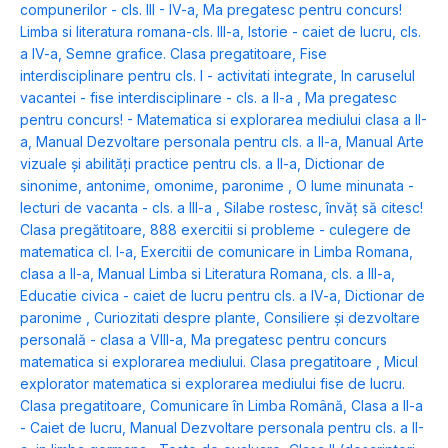
compunerilor - cls. III - IV-a
,
Ma pregatesc pentru concurs!
Limba si literatura romana-cls. III-a
,
Istorie - caiet de lucru, cls.
a IV-a
,
Semne grafice. Clasa pregatitoare
,
Fise
interdisciplinare pentru cls. I - activitati integrate
,
In caruselul
vacantei - fise interdisciplinare - cls. a II-a
,
Ma pregatesc
pentru concurs! - Matematica si explorarea mediului clasa a II-
a
,
Manual Dezvoltare personala pentru cls. a II-a
,
Manual Arte
vizuale și abilități practice pentru cls. a II-a
,
Dictionar de
sinonime, antonime, omonime, paronime
,
O lume minunata -
lecturi de vacanta - cls. a III-a
,
Silabe rostesc, învăț să citesc!
Clasa pregătitoare
,
888 exercitii si probleme - culegere de
matematica cl. I-a
,
Exercitii de comunicare in Limba Romana,
clasa a II-a
,
Manual Limba si Literatura Romana, cls. a III-a
,
Educatie civica - caiet de lucru pentru cls. a IV-a
,
Dictionar de
paronime
,
Curiozitati despre plante
,
Consiliere și dezvoltare
personală - clasa a VIII-a
,
Ma pregatesc pentru concurs
matematica si explorarea mediului. Clasa pregatitoare
,
Micul
explorator matematica si explorarea mediului fise de lucru.
Clasa pregatitoare
,
Comunicare în Limba Română, Clasa a II-a
- Caiet de lucru
,
Manual Dezvoltare personala pentru cls. a II-