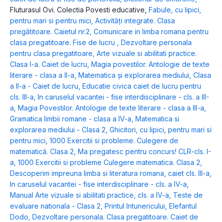
Fluturasul Ovi. Colectia Povesti educative
,
Fabule, cu lipici,
pentru mari si pentru mici
,
Activități integrate. Clasa
pregătitoare. Caietul nr.2
,
Comunicare in limba romana pentru
clasa pregatitoare. Fise de lucru
,
Dezvoltare personala
pentru clasa pregatitoare
,
Arte vizuale si abilitati practice.
Clasa I-a. Caiet de lucru
,
Magia povestilor. Antologie de texte
literare - clasa a II-a
,
Matematica și explorarea mediului, Clasa
a II-a - Caiet de lucru
,
Educatie civica caiet de lucru pentru
cls. III-a
,
In caruselul vacantei - fise interdisciplinare - cls. a III-
a
,
Magia Povestilor. Antologie de texte literare - clasa a III-a
,
Gramatica limbii romane - clasa a IV-a
,
Matematica si
explorarea mediului - Clasa 2
,
Ghicitori, cu lipici, pentru mari si
pentru mici
,
1000 Exercitii si probleme. Culegere de
matematică. Clasa 2
,
Ma pregatesc pentru concurs! CLR-cls. I-
a
,
1000 Exercitii si probleme Culegere matematica. Clasa 2
,
Descoperim impreuna limba si literatura romana, caiet cls. III-a
,
In caruselul vacantei - fise interdisciplinare - cls. a IV-a
,
Manual Arte vizuale si abilitati practice, cls. a IV-a
,
Teste de
evaluare nationala - Clasa 2
,
Printul Intunericului
,
Elefantul
Dodo
,
Dezvoltare personala. Clasa pregatitoare. Caiet de