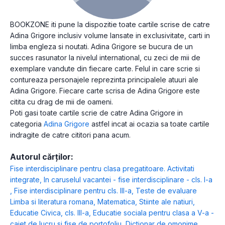
BOOKZONE iti pune la dispozitie toate cartile scrise de catre
Adina Grigore inclusiv volume lansate in exclusivitate, carti in
limba engleza si noutati. Adina Grigore se bucura de un
succes rasunator la nivelul international, cu zeci de mii de
exemplare vandute din fiecare carte. Felul in care scrie si
contureaza personajele reprezinta principalele atuuri ale
Adina Grigore. Fiecare carte scrisa de Adina Grigore este
citita cu drag de mii de oameni.
Poti gasi toate cartile scrie de catre Adina Grigore in
categoria
Adina Grigore
astfel incat ai ocazia sa toate cartile
indragite de catre cititori pana acum.
Autorul cărților:
Fise interdisciplinare pentru clasa pregatitoare. Activitati
integrate
,
In caruselul vacantei - fise interdisciplinare - cls. I-a
,
Fise interdisciplinare pentru cls. III-a
,
Teste de evaluare
Limba si literatura romana, Matematica, Stiinte ale natiuri,
Educatie Civica, cls. III-a
,
Educatie sociala pentru clasa a V-a -
caiet de lucru si fise de portofoliu
,
Dictionar de omonime
,