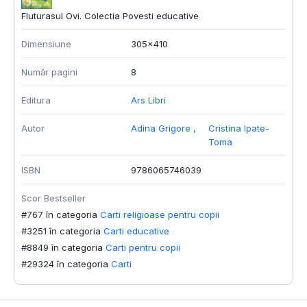
Fluturasul Ovi. Colectia Povesti educative
Dimensiune
305x410
Număr pagini
8
Editura
Ars Libri
Autor
Adina Grigore
,
Cristina Ipate-
Toma
ISBN
9786065746039
Scor Bestseller
#767 în categoria
Carti religioase pentru copii
#3251 în categoria
Carti educative
#8849 în categoria
Carti pentru copii
#29324 în categoria
Carti