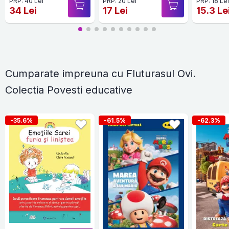
PRP: 40 Lei
PRP: 20 Lei
PRP: 18 Le
34 Lei
17 Lei
15.3 Le
Cumparate impreuna cu Fluturasul Ovi.
Colectia Povesti educative
-35.6%
-61.5%
-62.3%