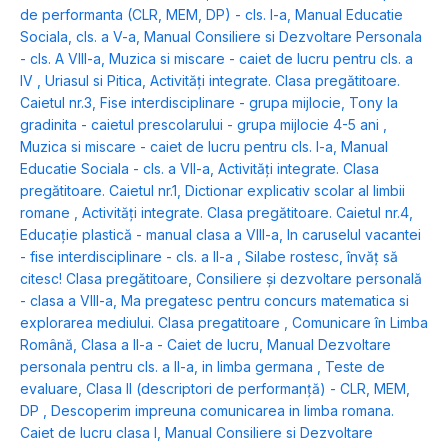
de performanta (CLR, MEM, DP) - cls. I-a
,
Manual Educatie
Sociala, cls. a V-a
,
Manual Consiliere si Dezvoltare Personala
- cls. A VIII-a
,
Muzica si miscare - caiet de lucru pentru cls. a
IV
,
Uriasul si Pitica
,
Activități integrate. Clasa pregătitoare.
Caietul nr.3
,
Fise interdisciplinare - grupa mijlocie
,
Tony la
gradinita - caietul prescolarului - grupa mijlocie 4-5 ani
,
Muzica si miscare - caiet de lucru pentru cls. I-a
,
Manual
Educatie Sociala - cls. a VII-a
,
Activități integrate. Clasa
pregătitoare. Caietul nr.1
,
Dictionar explicativ scolar al limbii
romane
,
Activități integrate. Clasa pregătitoare. Caietul nr.4
,
Educație plastică - manual clasa a VIII-a
,
In caruselul vacantei
- fise interdisciplinare - cls. a II-a
,
Silabe rostesc, învăț să
citesc! Clasa pregătitoare
,
Consiliere și dezvoltare personală
- clasa a VIII-a
,
Ma pregatesc pentru concurs matematica si
explorarea mediului. Clasa pregatitoare
,
Comunicare în Limba
Română, Clasa a II-a - Caiet de lucru
,
Manual Dezvoltare
personala pentru cls. a II-a, in limba germana
,
Teste de
evaluare, Clasa II (descriptori de performanță) - CLR, MEM,
DP
,
Descoperim impreuna comunicarea in limba romana.
Caiet de lucru clasa I
,
Manual Consiliere si Dezvoltare