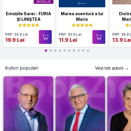
BESTSELLER
Emoțiile Sarei - FURIA
Marea aventură a lui
Distr
ȘI LINIȘTEA
Mario
Mari
PRP: 30.9 Lei
PRP: 30.9 Lei
PRP: 36.9 
19.9 Lei
11.9 Lei
13.9 Le
Autori populari
Vezi toti autorii →