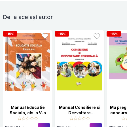
De la același autor
-15%
-15%
-15%
Manual Educatie
Manual Consiliere si
Ma preg
Sociala, cls. a V-a
Dezvoltare
concurs
Personala - cls. A
in li
VIII-a
Clasa 