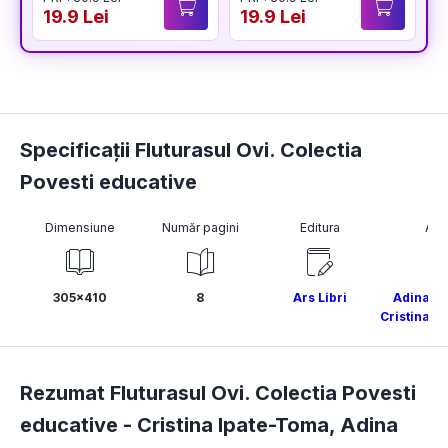
19.9 Lei
19.9 Lei
1
Specificații Fluturasul Ovi. Colectia
Povesti educative
Dimensiune
Număr pagini
Editura
Aut
305x410
8
Ars Libri
Adina G
Cristina I
Rezumat Fluturasul Ovi. Colectia Povesti
educative -
Cristina Ipate-Toma
,
Adina