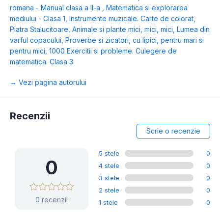
romana - Manual clasa a II-a
,
Matematica si explorarea
mediului - Clasa 1
,
Instrumente muzicale. Carte de colorat
,
Piatra Stalucitoare
,
Animale si plante mici, mici, mici
,
Lumea din
varful copacului
,
Proverbe si zicatori, cu lipici, pentru mari si
pentru mici
,
1000 Exercitii si probleme. Culegere de
matematica. Clasa 3
→ Vezi pagina autorului
Recenzii
Scrie o recenzie
5 stele
0
0
4 stele
0
3 stele
0
2 stele
0
0 recenzii
1 stele
0