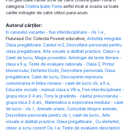
categoria
Cristina Ipate-Toma
astfel incat ai ocazia sa toate
cartile indragite de catre cititori pana acum.
Autorul cărților:
In caruselul vacantei - fise interdisciplinare - cls. I-a
,
Fluturasul Ovi. Colectia Povesti educative
,
Activități integrate.
Clasa pregătitoare. Caietul nr.2
,
Dezvoltare personala pentru
clasa pregatitoare
,
Arte vizuale si abilitati practice. Clasa I-a.
Caiet de lucru
,
Magia povestilor. Antologie de texte literare -
clasa a II-a
,
Teste de evaluare nationala - Clasa 2
,
Printul
Intunericului
,
Elefantul Dodo
,
Dezvoltare personala. Clasa
pregatitoare. Caiet de lucru
,
Descoperim impreuna
comunicarea in limba romana - caiet de lucru cls. a II-a
,
Educație socială - manual clasa a VIII-a
,
Fise interdisciplinare -
grupa mica 3-4 ani
,
Tony la gradinita - caietul prescolarului -
grupa mica 3-4 ani
,
Matematica si explorarea mediului - caiet
de lucru - cls. I
,
Animale uriase
,
Curiozitati despre animale
,
Dezvoltare personala pentru cls. I, caiet de lucru
,
Arte
vizuale si abilitati practice. Clasa pregatitoare
,
Cu elefantel,
citesc si scriu corect! Cls. I-a
,
Teste de evaluare-descriptori