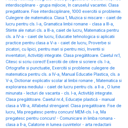
interdisciplinare - grupa mijlocie
,
In caruselul vacantei. Clasa
pregatitoare. Fise interdisciplinare
,
1000 exercitii si probleme.
Culegere de matematica. Clasa 1
,
Muzica si miscare - caiet de
lucru pentru cls. I-a
,
Gramatica limbii romane - clasa a III-a
,
Stiinte ale naturi cls. a III-a, caiet de lucru
,
Matematica pentru
cls. a IV-a - caiet de lucru
,
Educatie tehnologica si aplicatii
practice pentru clasa a V-a - caiet de lucru
,
Proverbe si
zicatori, cu lipici, pentru mari si pentru mici
,
Inventii si
inventatori
,
Activități integrate. Clasa pregătitoare. Caietul nr.1
,
Citesc si scriu corect! Exercitii de citire si scriere cls. I-a
,
Ortografie si punctuatie
,
Exercitii si probleme culegere de
matematica pentru cls. a IV-a
,
Manual Educatie Plastica, cls. a
V-a
,
Dictionar explicativ scolar al limbii romane
,
Matematica si
explorarea mediului - caiet de lucru pentru cls. a II-a
,
O lume
minunata - lecturi de vacanta - cls. I-a
,
Activități integrate.
Clasa pregătitoare. Caietul nr.4
,
Educație plastică - manual
clasa a VIII-a
,
Alfabetul strengarel. Clasa pregatitoare. Fise de
lucru
,
Ma pregatesc pentru concurs! MEM-cls. I-a
,
Ma
pregatesc pentru concurs! - Comunicare in limba romana -
clasa a II-a
,
Calatorie in lumea cuvintelor - arta redactarii