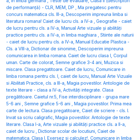
a, in limba germana
,
Teste de evaluare, Clasa II (descriptori
de performanță) - CLR, MEM, DP
,
Ma pregatesc pentru
concurs matematica cls. III-a
,
Descoperim impreuna limba si
literatura romana! Caiet de lucru cls. a IV-a
,
Geografie - caiet
de lucru pentru cls. a IV-a
,
Manual Arte vizuale și abilități
practice pentru cls. a IV-a, in limba maghiara
,
Stiinte ale naturii
- caiet de lucru pentru cls. a IV-a
,
Manual Educatie Plastica -
Cls. a VIII-a
,
Dictionar de sinonime
,
Descoperim impreuna
comunicarea in limba romana. Caiet de lucru clasa I
,
Corpul
uman. Carte de colorat
,
Semne grafice 3-4 ani
,
Muzica si
miscare. Clasa pregatitoare. Caiet de lucru
,
Comunicare in
limba romana pentru cls. I, caiet de lucru
,
Manual Arte Vizuale
si Abilitati Practice, cls. a III-a
,
Magia povestilor. Antologie de
texte literare - clasa a IV-a
,
Activități integrate. Clasa
pregătitoare. Caietul nr.5
,
Fise interdisciplinare - grupa mare
5-6 ani
,
Semne grafice 5-6 ani
,
Magia povestilor. Prima mea
carte de lectura. Clasa pregatitoare
,
Caiet de scriere - cls. I.
Invat sa scriu caligrafic
,
Magia povestilor. Antologie de texte
literare. Clasa I-a
,
Arte vizuale și abilități practice cls. a II-a,
caiet de lucru
,
Dictionar scolar de locutiuni
,
Caiet de
matematica. Clasa I. Exersez si calculez!
,
Comunicare in limba