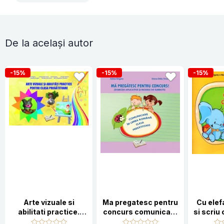
De la același autor
-15%
-15%
-15%
Arte vizuale si
Ma pregatesc pentru
Cu elef
abilitati practice.
concurs comunicare
si scriu 
Clasa pregatitoare
in limba romana.