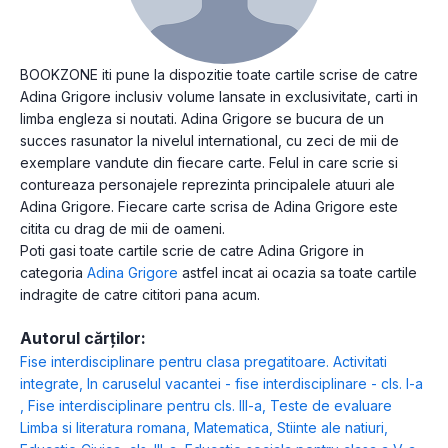
BOOKZONE iti pune la dispozitie toate cartile scrise de catre
Adina Grigore inclusiv volume lansate in exclusivitate, carti in
limba engleza si noutati. Adina Grigore se bucura de un
succes rasunator la nivelul international, cu zeci de mii de
exemplare vandute din fiecare carte. Felul in care scrie si
contureaza personajele reprezinta principalele atuuri ale
Adina Grigore. Fiecare carte scrisa de Adina Grigore este
citita cu drag de mii de oameni.
Poti gasi toate cartile scrie de catre Adina Grigore in
categoria
Adina Grigore
astfel incat ai ocazia sa toate cartile
indragite de catre cititori pana acum.
Autorul cărților:
Fise interdisciplinare pentru clasa pregatitoare. Activitati
integrate
,
In caruselul vacantei - fise interdisciplinare - cls. I-a
,
Fise interdisciplinare pentru cls. III-a
,
Teste de evaluare
Limba si literatura romana, Matematica, Stiinte ale natiuri,