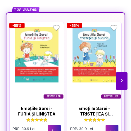
TOP VÂNZĂRI
-55%
-55%
-
BESTSELLER
BESTSELLER
Emoțiile Sarei -
Emoțiile Sarei -
FURIA ȘI LINIȘTEA
TRISTEȚEA ȘI
BUCURIA
PRP: 30.9 Lei
PRP: 30.9 Lei
P