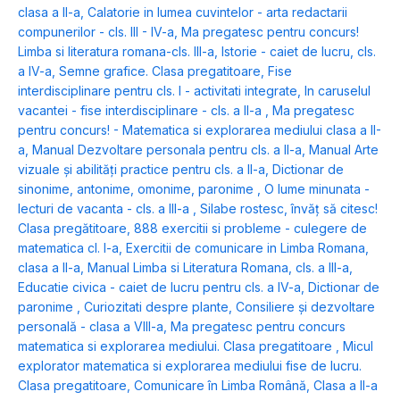
clasa a II-a
,
Calatorie in lumea cuvintelor - arta redactarii
compunerilor - cls. III - IV-a
,
Ma pregatesc pentru concurs!
Limba si literatura romana-cls. III-a
,
Istorie - caiet de lucru, cls.
a IV-a
,
Semne grafice. Clasa pregatitoare
,
Fise
interdisciplinare pentru cls. I - activitati integrate
,
In caruselul
vacantei - fise interdisciplinare - cls. a II-a
,
Ma pregatesc
pentru concurs! - Matematica si explorarea mediului clasa a II-
a
,
Manual Dezvoltare personala pentru cls. a II-a
,
Manual Arte
vizuale și abilități practice pentru cls. a II-a
,
Dictionar de
sinonime, antonime, omonime, paronime
,
O lume minunata -
lecturi de vacanta - cls. a III-a
,
Silabe rostesc, învăț să citesc!
Clasa pregătitoare
,
888 exercitii si probleme - culegere de
matematica cl. I-a
,
Exercitii de comunicare in Limba Romana,
clasa a II-a
,
Manual Limba si Literatura Romana, cls. a III-a
,
Educatie civica - caiet de lucru pentru cls. a IV-a
,
Dictionar de
paronime
,
Curiozitati despre plante
,
Consiliere și dezvoltare
personală - clasa a VIII-a
,
Ma pregatesc pentru concurs
matematica si explorarea mediului. Clasa pregatitoare
,
Micul
explorator matematica si explorarea mediului fise de lucru.
Clasa pregatitoare
,
Comunicare în Limba Română, Clasa a II-a