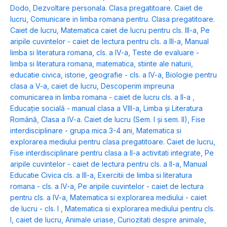
Dodo
,
Dezvoltare personala. Clasa pregatitoare. Caiet de
lucru
,
Comunicare in limba romana pentru. Clasa pregatitoare.
Caiet de lucru
,
Matematica caiet de lucru pentru cls. III-a
,
Pe
aripile cuvintelor - caiet de lectura pentru cls. a III-a
,
Manual
limba si literatura romana, cls. a IV-a
,
Teste de evaluare -
limba si literatura romana, matematica, stiinte ale naturii,
educatie civica, istorie, geografie - cls. a IV-a
,
Biologie pentru
clasa a V-a, caiet de lucru
,
Descoperim impreuna
comunicarea in limba romana - caiet de lucru cls. a II-a
,
Educație socială - manual clasa a VIII-a
,
Limba și Literatura
Română, Clasa a IV-a. Caiet de lucru (Sem. I și sem. II)
,
Fise
interdisciplinare - grupa mica 3-4 ani
,
Matematica si
explorarea mediului pentru clasa pregatitoare. Caiet de lucru
,
Fise interdisciplinare pentru clasa a II-a activitati integrate
,
Pe
aripile cuvintelor - caiet de lectura pentru cls. a II-a
,
Manual
Educatie Civica cls. a III-a
,
Exercitii de limba si literatura
romana - cls. a IV-a
,
Pe aripile cuvintelor - caiet de lectura
pentru cls. a IV-a
,
Matematica si explorarea mediului - caiet
de lucru - cls. I
,
Matematica si explorarea mediului pentru cls.
I, caiet de lucru
,
Animale uriase
,
Curiozitati despre animale
,