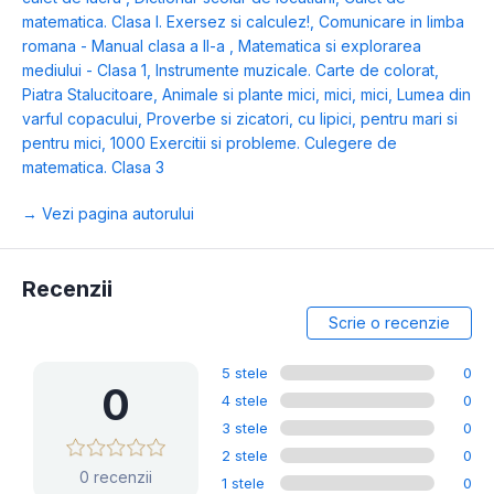
matematica. Clasa I. Exersez si calculez!
,
Comunicare in limba
romana - Manual clasa a II-a
,
Matematica si explorarea
mediului - Clasa 1
,
Instrumente muzicale. Carte de colorat
,
Piatra Stalucitoare
,
Animale si plante mici, mici, mici
,
Lumea din
varful copacului
,
Proverbe si zicatori, cu lipici, pentru mari si
pentru mici
,
1000 Exercitii si probleme. Culegere de
matematica. Clasa 3
→ Vezi pagina autorului
Recenzii
Scrie o recenzie
5 stele
0
0
4 stele
0
3 stele
0
2 stele
0
0 recenzii
1 stele
0