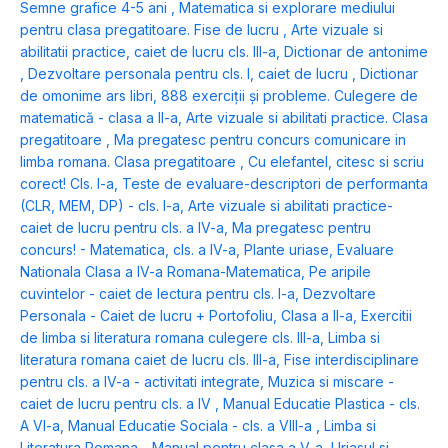
Semne grafice 4-5 ani
,
Matematica si explorare mediului
pentru clasa pregatitoare. Fise de lucru
,
Arte vizuale si
abilitatii practice, caiet de lucru cls. III-a
,
Dictionar de antonime
,
Dezvoltare personala pentru cls. I, caiet de lucru
,
Dictionar
de omonime ars libri
,
888 exerciții și probleme. Culegere de
matematică - clasa a II-a
,
Arte vizuale si abilitati practice. Clasa
pregatitoare
,
Ma pregatesc pentru concurs comunicare in
limba romana. Clasa pregatitoare
,
Cu elefantel, citesc si scriu
corect! Cls. I-a
,
Teste de evaluare-descriptori de performanta
(CLR, MEM, DP) - cls. I-a
,
Arte vizuale si abilitati practice-
caiet de lucru pentru cls. a IV-a
,
Ma pregatesc pentru
concurs! - Matematica, cls. a IV-a
,
Plante uriase
,
Evaluare
Nationala Clasa a IV-a Romana-Matematica
,
Pe aripile
cuvintelor - caiet de lectura pentru cls. I-a
,
Dezvoltare
Personala - Caiet de lucru + Portofoliu, Clasa a II-a
,
Exercitii
de limba si literatura romana culegere cls. III-a
,
Limba si
literatura romana caiet de lucru cls. III-a
,
Fise interdisciplinare
pentru cls. a IV-a - activitati integrate
,
Muzica si miscare -
caiet de lucru pentru cls. a IV
,
Manual Educatie Plastica - cls.
A VI-a
,
Manual Educatie Sociala - cls. a VIII-a
,
Limba si
Literatura Romana - Manual pentru clasa a V-a
,
Uriasul si