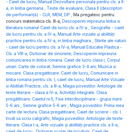
- Caiet de lucru
,
Manual Dezvoltare personala pentru cls. a II-
a, in limba germana
,
Teste de evaluare, Clasa II (descriptori
de performanță) - CLR, MEM, DP
,
Ma pregatesc pentru
concurs matematica cls. III-a
,
Descoperim impreuna limba si
literatura romana! Caiet de lucru cls. a IV-a
,
Geografie - caiet
de lucru pentru cls. a IV-a
,
Manual Arte vizuale și abilități
practice pentru cls. a IV-a, in limba maghiara
,
Stiinte ale naturii
- caiet de lucru pentru cls. a IV-a
,
Manual Educatie Plastica -
Cls. a VIII-a
,
Dictionar de sinonime
,
Descoperim impreuna
comunicarea in limba romana. Caiet de lucru clasa I
,
Corpul
uman. Carte de colorat
,
Semne grafice 3-4 ani
,
Muzica si
miscare. Clasa pregatitoare. Caiet de lucru
,
Comunicare in
limba romana pentru cls. I, caiet de lucru
,
Manual Arte Vizuale
si Abilitati Practice, cls. a III-a
,
Magia povestilor. Antologie de
texte literare - clasa a IV-a
,
Activități integrate. Clasa
pregătitoare. Caietul nr.5
,
Fise interdisciplinare - grupa mare
5-6 ani
,
Semne grafice 5-6 ani
,
Magia povestilor. Prima mea
carte de lectura. Clasa pregatitoare
,
Caiet de scriere - cls. I.
Invat sa scriu caligrafic
,
Magia povestilor. Antologie de texte
literare. Clasa I-a
,
Arte vizuale și abilități practice cls. a II-a,
caiet de lucru
,
Dictionar scolar de locutiuni
,
Caiet de