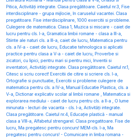
Pitica
,
Activități integrate. Clasa pregătitoare. Caietul nr.3
,
Fise
interdisciplinare - grupa mijlocie
,
In caruselul vacantei. Clasa
pregatitoare. Fise interdisciplinare
,
1000 exercitii si probleme.
Culegere de matematica. Clasa 1
,
Muzica si miscare - caiet de
lucru pentru cls. I-a
,
Gramatica limbii romane - clasa a III-a
,
Stiinte ale naturi cls. a III-a, caiet de lucru
,
Matematica pentru
cls. a IV-a - caiet de lucru
,
Educatie tehnologica si aplicatii
practice pentru clasa a V-a - caiet de lucru
,
Proverbe si
zicatori, cu lipici, pentru mari si pentru mici
,
Inventii si
inventatori
,
Activități integrate. Clasa pregătitoare. Caietul nr.1
,
Citesc si scriu corect! Exercitii de citire si scriere cls. I-a
,
Ortografie si punctuatie
,
Exercitii si probleme culegere de
matematica pentru cls. a IV-a
,
Manual Educatie Plastica, cls. a
V-a
,
Dictionar explicativ scolar al limbii romane
,
Matematica si
explorarea mediului - caiet de lucru pentru cls. a II-a
,
O lume
minunata - lecturi de vacanta - cls. I-a
,
Activități integrate.
Clasa pregătitoare. Caietul nr.4
,
Educație plastică - manual
clasa a VIII-a
,
Alfabetul strengarel. Clasa pregatitoare. Fise de
lucru
,
Ma pregatesc pentru concurs! MEM-cls. I-a
,
Ma
pregatesc pentru concurs! - Comunicare in limba romana -