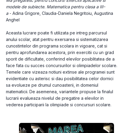
Ma pregatesc pentru concurs! Exercitii aplicative si 
modele de subiecte. Matematica pentru clasa a III-
a
 - Adina Grigore, Claudia-Daniela Negritoiu, Augustina 
Anghel
Aceasta lucrare poate fi utilizata pe intreg parcursul 
anului scolar, atat pentru exersarea si sistematizarea 
cunostintelor din programa scolara in vigoare, cat si 
pentru aprofundarea acestora, prin exercitii cu un grad 
sporit de dificultate, conferind elevilor posiblitatea de a 
face fata cu succes concursurilor si olimpiadelor scolare. 
Temele care vizeaza notiuni extinse ale programei sunt 
evidentiate cu asterisc si dau posibilitatea celor dornici 
sa evolueze pe drumul cunoasterii, in domeniul 
matematicii. De asemenea, variantele propuse la finalul 
lucrarii evalueaza nivelul de pregatire a elevilor in 
vederea participarii la olimpiade si concursuri scolare.