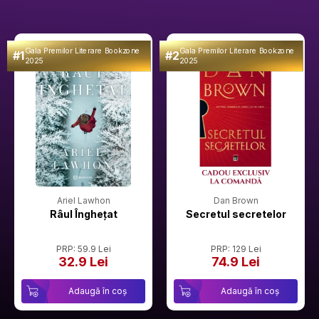
Gala Premilor Literare Bookzone
Gala Premilor Literare Bookzone
#1
#2
2025
2025
Ariel Lawhon
Dan Brown
Râul Înghețat
Secretul secretelor
PRP: 59.9 Lei
PRP: 129 Lei
32.9 Lei
74.9 Lei
Adaugă în coș
Adaugă în coș