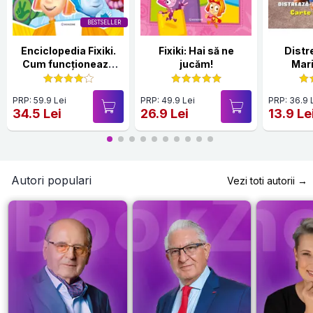
BESTSELLER
Enciclopedia Fixiki.
Fixiki: Hai să ne
Distr
Cum funcționează
jucăm!
Mari
lucrurile
PRP: 59.9 Lei
PRP: 49.9 Lei
PRP: 36.9 
34.5 Lei
26.9 Lei
13.9 Le
Autori populari
Vezi toti autorii →