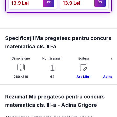
13.9 Lei
13.9 Lei
1
Specificații Ma pregatesc pentru concurs
matematica cls. III-a
Dimensiune
Număr pagini
Editura
Aut
280x210
64
Ars Libri
Adina G
Rezumat Ma pregatesc pentru concurs
matematica cls. III-a -
Adina Grigore