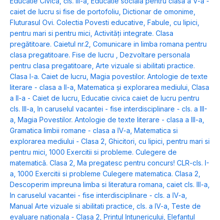
Educatie Civica, cls. III-a
,
Educatie sociala pentru clasa a V-a -
caiet de lucru si fise de portofoliu
,
Dictionar de omonime
,
Fluturasul Ovi. Colectia Povesti educative
,
Fabule, cu lipici,
pentru mari si pentru mici
,
Activități integrate. Clasa
pregătitoare. Caietul nr.2
,
Comunicare in limba romana pentru
clasa pregatitoare. Fise de lucru
,
Dezvoltare personala
pentru clasa pregatitoare
,
Arte vizuale si abilitati practice.
Clasa I-a. Caiet de lucru
,
Magia povestilor. Antologie de texte
literare - clasa a II-a
,
Matematica și explorarea mediului, Clasa
a II-a - Caiet de lucru
,
Educatie civica caiet de lucru pentru
cls. III-a
,
In caruselul vacantei - fise interdisciplinare - cls. a III-
a
,
Magia Povestilor. Antologie de texte literare - clasa a III-a
,
Gramatica limbii romane - clasa a IV-a
,
Matematica si
explorarea mediului - Clasa 2
,
Ghicitori, cu lipici, pentru mari si
pentru mici
,
1000 Exercitii si probleme. Culegere de
matematică. Clasa 2
,
Ma pregatesc pentru concurs! CLR-cls. I-
a
,
1000 Exercitii si probleme Culegere matematica. Clasa 2
,
Descoperim impreuna limba si literatura romana, caiet cls. III-a
,
In caruselul vacantei - fise interdisciplinare - cls. a IV-a
,
Manual Arte vizuale si abilitati practice, cls. a IV-a
,
Teste de
evaluare nationala - Clasa 2
,
Printul Intunericului
,
Elefantul