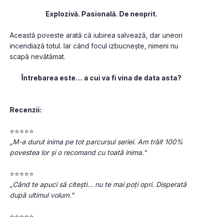
Explozivă. Pasională. De neoprit.
Această poveste arată că iubirea salvează, dar uneori 
incendiază totul. Iar când focul izbucnește, nimeni nu 
scapă nevătămat.
Întrebarea este… a cui va fi vina de data asta?
Recenzii:
⭐⭐⭐⭐⭐
„M-a durut inima pe tot parcursul seriei. Am trăit 100% 
povestea lor și o recomand cu toată inima."
⭐⭐⭐⭐⭐
„Când te apuci să citești… nu te mai poți opri. Disperată 
după ultimul volum."
⭐⭐⭐⭐⭐