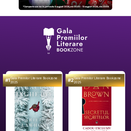
Gala Premilor Literare Bookzone
Gala Premilor Literare Bookzone
#1
#2
2025
2025