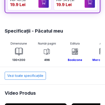
PRP: 49 Lei
PRP: 54.9 Lei
P
19.9 Lei
19.9 Lei
1
Specificații - Păcatul meu
Dimensiune
Număr pagini
Editura
Aut
130x200
496
Bookzone
Mercede
Vezi toate specificațiile
Video Produs