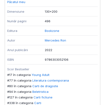
Păcatul meu
M
Dimensiune
130x200
D
Număr pagini
496
N
Editura
Bookzone
E
Autor
Mercedes Ron
A
Anul publicării
2022
A
ISBN
9786303052106
T
Scor Bestseller
L
#17 în categoria
Young Adult
I
#77 în categoria
Literatura contemporana
#80 în categoria
Carti de dragoste
S
#94 în categoria
Beletristica
#
#127 în categoria
Carti fictiune
#
#338 în categoria
Carti