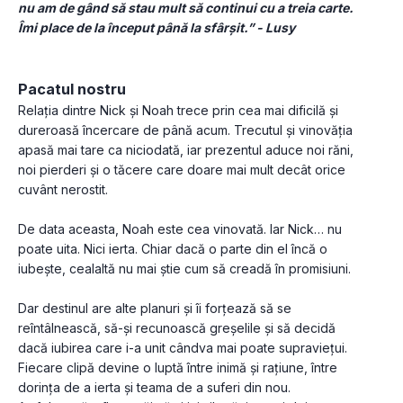
nu am de gând să stau mult să continui cu a treia carte. 
Îmi place de la început până la sfârșit.” - Lusy
Pacatul nostru
Relația dintre Nick și Noah trece prin cea mai dificilă și 
dureroasă încercare de până acum. Trecutul și vinovăția 
apasă mai tare ca niciodată, iar prezentul aduce noi răni, 
noi pierderi și o tăcere care doare mai mult decât orice 
cuvânt nerostit.
De data aceasta, Noah este cea vinovată. Iar Nick… nu 
poate uita. Nici ierta. Chiar dacă o parte din el încă o 
iubește, cealaltă nu mai știe cum să creadă în promisiuni.
Dar destinul are alte planuri și îi forțează să se 
reîntâlnească, să-și recunoască greșelile și să decidă 
dacă iubirea care i-a unit cândva mai poate supraviețui. 
Fiecare clipă devine o luptă între inimă și rațiune, între 
dorința de a ierta și teama de a suferi din nou.