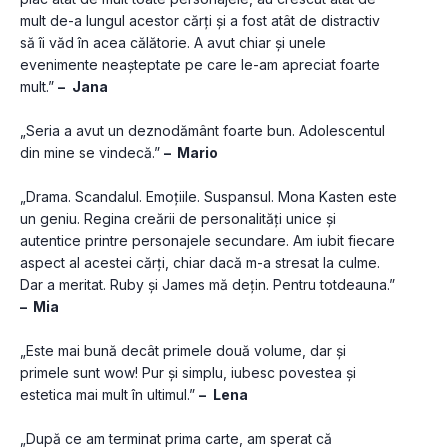
mult de-a lungul acestor cărți și a fost atât de distractiv 
să îi văd în acea călătorie. A avut chiar și unele 
evenimente neașteptate pe care le-am apreciat foarte 
mult.” 
– 
Jana
„Seria a avut un deznodământ foarte bun. Adolescentul 
din mine se vindecă.” 
–  Mario
„Drama. Scandalul. Emoțiile. Suspansul. Mona Kasten este 
un geniu. Regina creării de personalități unice și 
autentice printre personajele secundare. Am iubit fiecare 
aspect al acestei cărți, chiar dacă m-a stresat la culme. 
Dar a meritat. Ruby și James mă dețin. Pentru totdeauna.” 
–  Mia
„Este mai bună decât primele două volume, dar și 
primele sunt wow! Pur și simplu, iubesc povestea și 
estetica mai mult în ultimul.” 
– 
Lena
„După ce am terminat prima carte, am sperat că 