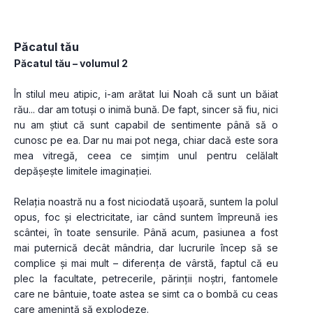
Păcatul tău
Păcatul tău – volumul 2 
În stilul meu atipic, i-am arătat lui Noah că sunt un băiat 
rău... dar am totuși o inimă bună. De fapt, sincer să fiu, nici 
nu am știut că sunt capabil de sentimente până să o 
cunosc pe ea. Dar nu mai pot nega, chiar dacă este sora 
mea vitregă, ceea ce simțim unul pentru celălalt 
depășește limitele imaginației.
Relația noastră nu a fost niciodată ușoară, suntem la polul 
opus, foc și electricitate, iar când suntem împreună ies 
scântei, în toate sensurile. Până acum, pasiunea a fost 
mai puternică decât mândria, dar lucrurile încep să se 
complice și mai mult – diferența de vârstă, faptul că eu 
plec la facultate, petrecerile, părinții noștri, fantomele 
care ne bântuie, toate astea se simt ca o bombă cu ceas 
care amenință să explodeze.