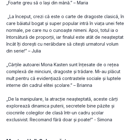
„Foarte greu să o lași din mână.” – Maria
 „La început, crezi că este o carte de dragoste clasică, în 
care băiatul bogat și super popular intră în viața unei fete 
normale, pe care nu o cunoaște nimeni. Apoi, totul ia o 
întorsătură de proporții, iar finalul este atât de neașteptat 
încât îți dorești cu nerăbdare să citești urmatorul volum 
din serie!” – Julia
„Cărțile autoarei Mona Kasten sunt înțesate de o rețea 
complexă de minciuni, dragoste și trădare. Mi-au plăcut 
mult pentru că evidențiază contrastele sociale și luptele 
interne din cadrul elitei școlare.” – Brianna
„De la manipulare, la atracție neașteptată, aceste cărți 
explorează dinamica puterii, secretele bine păzite și 
ciocnirile colegilor de clasă într-un cadru școlar 
exclusivist. Recomand fără doar și poate!” - Simona