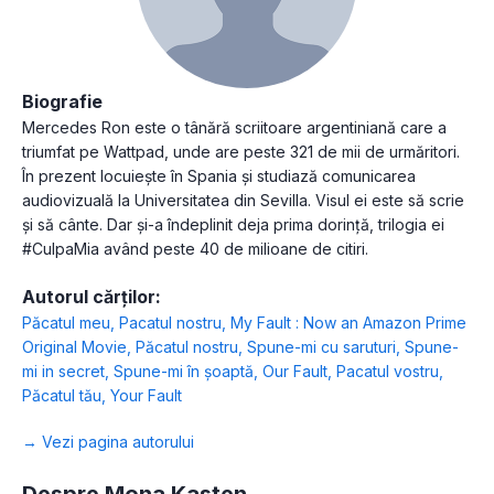
Biografie
Mercedes Ron este o tânără scriitoare argentiniană care a
triumfat pe Wattpad, unde are peste 321 de mii de urmăritori.
În prezent locuiește în Spania și studiază comunicarea
audiovizuală la Universitatea din Sevilla. Visul ei este să scrie
și să cânte. Dar și-a îndeplinit deja prima dorință, trilogia ei
#CulpaMia având peste 40 de milioane de citiri.
Autorul cărților:
Păcatul meu
,
Pacatul nostru
,
My Fault : Now an Amazon Prime
Original Movie
,
Păcatul nostru
,
Spune-mi cu saruturi
,
Spune-
mi in secret
,
Spune-mi în șoaptă
,
Our Fault
,
Pacatul vostru
,
Păcatul tău
,
Your Fault
→ Vezi pagina autorului
Despre Mona Kasten