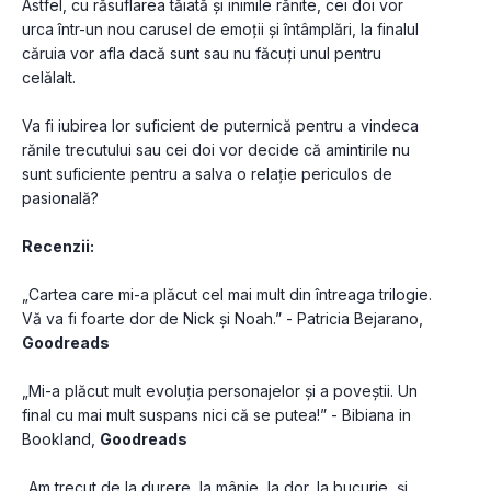
Astfel, cu răsuflarea tăiată și inimile rănite, cei doi vor 
urca într-un nou carusel de emoții și întâmplări, la finalul 
căruia vor afla dacă sunt sau nu făcuți unul pentru 
celălalt.
Va fi iubirea lor suficient de puternică pentru a vindeca 
rănile trecutului sau cei doi vor decide că amintirile nu 
sunt suficiente pentru a salva o relație periculos de 
pasională?
Recenzii:
„Cartea care mi-a plăcut cel mai mult din întreaga trilogie. 
Vă va fi foarte dor de Nick și Noah.” - Patricia Bejarano, 
Goodreads
„Mi-a plăcut mult evoluția personajelor și a poveștii. Un 
final cu mai mult suspans nici că se putea!” - Bibiana in 
Bookland, 
Goodreads
„Am trecut de la durere, la mânie, la dor, la bucurie, și 