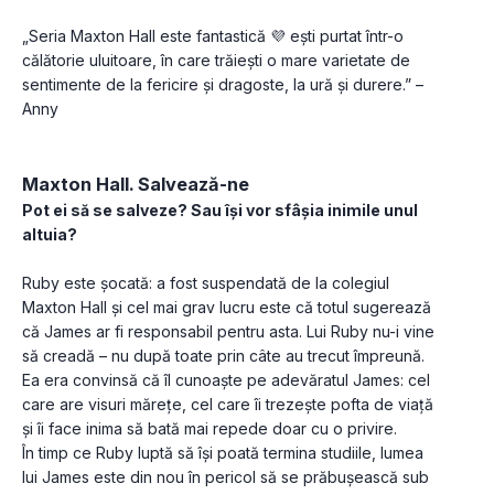
„Seria Maxton Hall este fantastică 💜 ești purtat într-o 
călătorie uluitoare, în care trăiești o mare varietate de 
sentimente de la fericire și dragoste, la ură și durere.” – 
Anny
Maxton Hall. Salvează-ne
Pot ei să se salveze? Sau își vor sfâșia inimile unul 
altuia?
Ruby este șocată: a fost suspendată de la colegiul 
Maxton Hall și cel mai grav lucru este că totul sugerează 
că James ar fi responsabil pentru asta. Lui Ruby nu-i vine 
să creadă – nu după toate prin câte au trecut împreună. 
Ea era convinsă că îl cunoaște pe adevăratul James: cel 
care are visuri mărețe, cel care îi trezește pofta de viață 
și îi face inima să bată mai repede doar cu o privire.
În timp ce Ruby luptă să își poată termina studiile, lumea 
lui James este din nou în pericol să se prăbușească sub 