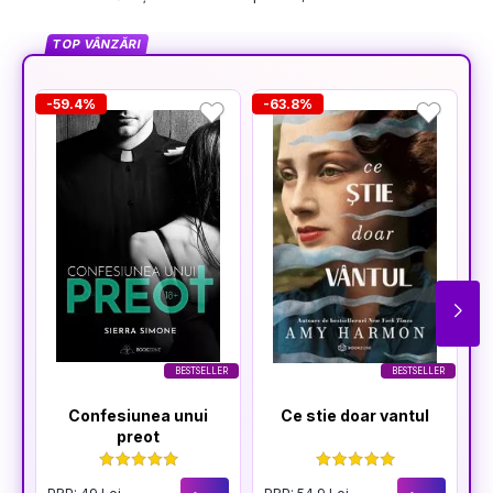
TOP VÂNZĂRI
-59.4%
-63.8%
-
BESTSELLER
BESTSELLER
Confesiunea unui
Ce stie doar vantul
preot