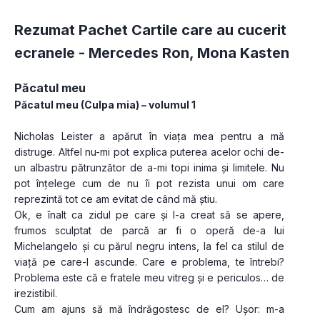
Rezumat Pachet Cartile care au cucerit
ecranele -
Mercedes Ron
,
Mona Kasten
Păcatul meu
Păcatul meu (Culpa mia) – volumul 1
Nicholas Leister a apărut în viața mea pentru a mă 
distruge. Altfel nu-mi pot explica puterea acelor ochi de-
un albastru pătrunzător de a-mi topi inima și limitele. Nu 
pot înțelege cum de nu îi pot rezista unui om care 
reprezintă tot ce am evitat de când mă știu. 
Ok, e înalt ca zidul pe care și l-a creat să se apere, 
frumos sculptat de parcă ar fi o operă de-a lui 
Michelangelo și cu părul negru intens, la fel ca stilul de 
viață pe care-l ascunde. Care e problema, te întrebi? 
Problema este că e fratele meu vitreg și e periculos… de 
irezistibil. 
Cum am ajuns să mă îndrăgostesc de el? Ușor: m-a 