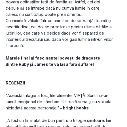
povara obligațiilor față de familia sa. Astfel, cei doi 
trebuie să se întrebe dacă nu cumva lumile în care 
trăiesc nu sunt totuși poate prea diferite…
Cu inimile învăluite într-un amestec de speranță, teamă și 
incertitudine, cei doi se pregătesc pentru ultima bătălie a 
iubirii lor, cea care va decide dacă vor fi separați de 
întunericul trecutului sau dacă vor găsi lumina într-un viitor 
împreună.
Marele final al fascinantei povești de dragoste 
dintre Ruby și James te va lăsa fără suflare!
RECENZII
"Această trilogie a fost, literalmente, VIAȚĂ. Sunt într-un 
tumult emoțional de când am citit toată seria și nu voi uita 
niciodată aceste personaje."
 – bright.books
„A fost un final atât de bun pentru o trilogie uimitoare. Îmi 
plac atât de mult toate personajele, au crescut atât de 