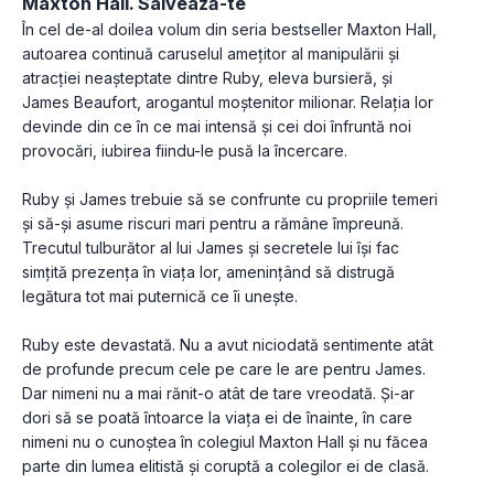
Maxton Hall. Salvează-te
În cel de-al doilea volum din seria bestseller Maxton Hall, 
autoarea continuă caruselul amețitor al manipulării și 
atracției neașteptate dintre Ruby, eleva bursieră, și 
James Beaufort, arogantul moștenitor milionar. Relația lor 
devinde din ce în ce mai intensă și cei doi înfruntă noi 
provocări, iubirea fiindu-le pusă la încercare.
Ruby și James trebuie să se confrunte cu propriile temeri 
și să-și asume riscuri mari pentru a rămâne împreună. 
Trecutul tulburător al lui James și secretele lui își fac 
simțită prezența în viața lor, amenințând să distrugă 
legătura tot mai puternică ce îi unește.
Ruby este devastată. Nu a avut niciodată sentimente atât 
de profunde precum cele pe care le are pentru James. 
Dar nimeni nu a mai rănit-o atât de tare vreodată. Și-ar 
dori să se poată întoarce la viața ei de înainte, în care 
nimeni nu o cunoștea în colegiul Maxton Hall și nu făcea 
parte din lumea elitistă și coruptă a colegilor ei de clasă. 