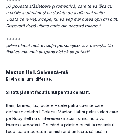
„O poveste sfâșietoare și romantică, care te va lăsa cu 
emoțiile la pământ și cu dorința de a afla mai multe. 
Odată ce le veți începe, nu vă veți mai putea opri din citit. 
Disperată după ultima carte din această trilogie.”
⭐⭐⭐⭐⭐
„Mi-a plăcut mult evoluția personajelor și a poveștii. Un 
final cu mai mult suspans nici că se putea!”
Maxton Hall. Salvează-mă
Ei vin din lumi diferite.
Și totuși sunt făcuți unul pentru celălalt.
Bani, farmec, lux, putere – cele patru cuvinte care 
definesc celebrul Colegiu Maxton Hall și patru valori care 
pe Ruby Bell nu o interesează acum și nici nu o vor 
interesa vreodată. De când a primit o bursă la renumitul 
liceu, ea a încercat în primul rând un lucru: să iasă în 