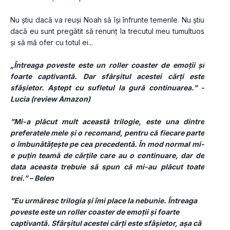
Nu știu dacă va reuși Noah să își înfrunte temerile. Nu știu 
dacă eu sunt pregătit să renunț la trecutul meu tumultuos 
și să mă ofer cu totul ei...
„Întreaga poveste este un roller coaster de emoții și 
foarte captivantă. Dar sfârșitul acestei cărți este 
sfâșietor. Aștept cu sufletul la gură continuarea.” - 
Lucia (review Amazon)
”Mi-a plăcut mult această trilogie, este una dintre 
preferatele mele și o recomand, pentru că fiecare parte 
o îmbunătățește pe cea precedentă. În mod normal mi-
e puțin teamă de cărțile care au o continuare, dar de 
data aceasta trebuie să spun că mi-au plăcut toate 
trei.” – Belen
”Eu urmăresc trilogia și îmi place la nebunie. Întreaga 
poveste este un roller coaster de emoții și foarte 
captivantă. Sfârșitul acestei cărți este sfâșietor, așa că 