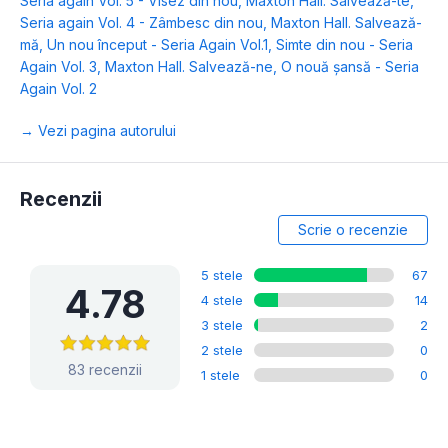
Seria again Vol. 5 - Visez din nou
,
Maxton Hall. Salvează-te
,
Seria again Vol. 4 - Zâmbesc din nou
,
Maxton Hall. Salvează-
mă
,
Un nou început - Seria Again Vol.1
,
Simte din nou - Seria
Again Vol. 3
,
Maxton Hall. Salvează-ne
,
O nouă șansă - Seria
Again Vol. 2
→ Vezi pagina autorului
Recenzii
Scrie o recenzie
5 stele
67
4.78
4 stele
14
3 stele
2
2 stele
0
83 recenzii
1 stele
0