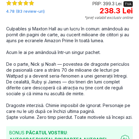
PRP: 399.3 Lei
TVA
238.3 Lei
4.78 (83 review-uri)
*preț valabil exclusiv online
Culpables și Maxton Hall au un lucru în comun: amândouă au 
pornit din pagini de carte, au cucerit milioane de cititori și au 
ajuns pe ecranele Amazon Prime în toată lumea.
Acum le ai pe amândouă într-un singur pachet.
De o parte, Nick și Noah — povestea de dragoste periculos 
de pasională care a strâns 70 de milioane de lecturi pe 
Wattpad și a devenit seria-fenomen a unei generații întregi. 
De cealaltă, Ruby și James — doi tineri din lumi complet 
diferite care descoperă că atracția nu ține cont de reguli 
sociale și că inima nu ascultă de minte.
Dragoste interzisă. Chimie imposibil de ignorat. Personaje pe 
care nu le uiți după ce închizi ultima pagină.
Șapte volume. Zero timp pierdut. Toate motivele să începi azi.
BONUS
PĂCATUL VOSTRU
: