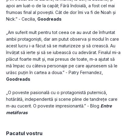
apoi am luat-o de la capăt; Fără îndoială, a fost cel mai 
frumoas final al poveștii. Cât de dor îmi va fi de Noah și 
Nick.” - Cecilia, 
Goodreads
„Am suferit mult pentru tot ceea ce au avut de înfruntat 
ambii protagoniști, dar am putut observa și modul în care 
acest lucru i-a făcut să se maturizeze și să crească. Au 
învățat să ierte și să se iubească cu adevărat. Finalul mi-a 
plăcut foarte mult și, mai presus de toate, m-a ajutat să 
mă împac cu câteva personaje pe care ajunsesem să le 
urăsc puțin în cartea a doua.” - Patry Fernandez, 
Goodreads
„O poveste pasională cu o protagonistă puternică, 
hotărâtă, independentă și scene pline de tandrețe care 
m-au cucerit. O poveste impresionantă.” - Blog 
Entre 
metáforas
Pacatul vostru