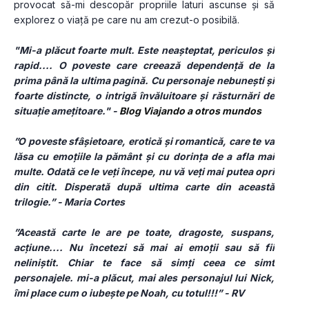
provocat să-mi descopăr propriile laturi ascunse și să 
explorez o viață pe care nu am crezut-o posibilă. 
"Mi-a plăcut foarte mult. Este neașteptat, periculos și 
rapid.... O poveste care creează dependență de la 
prima până la ultima pagină. Cu personaje nebunești și 
foarte distincte, o intrigă învăluitoare și răsturnări de 
situație amețitoare." - 
Blog Viajando a otros mundos
”O poveste sfâșietoare, erotică și romantică, care te va 
lăsa cu emoțiile la pământ și cu dorința de a afla mai 
multe. Odată ce le veți începe, nu vă veți mai putea opri 
din citit. Disperată după ultima carte din această 
trilogie.” - Maria Cortes
”Această carte le are pe toate, dragoste, suspans, 
acțiune.... Nu încetezi să mai ai emoții sau să fii 
neliniștit. Chiar te face să simți ceea ce simt 
personajele. mi-a plăcut, mai ales personajul lui Nick, 
îmi place cum o iubește pe Noah, cu totul!!!” - RV