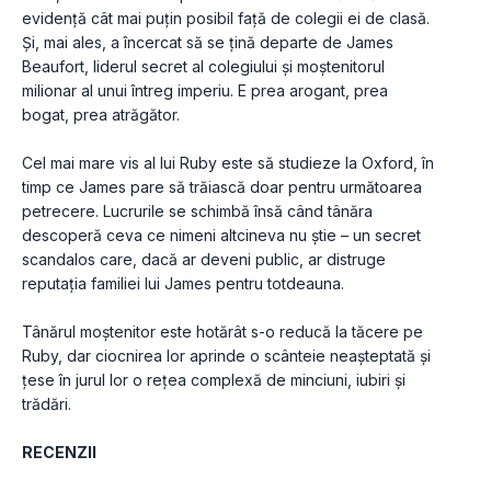
evidență cât mai puțin posibil față de colegii ei de clasă. 
Și, mai ales, a încercat să se țină departe de James 
Beaufort, liderul secret al colegiului și moștenitorul 
milionar al unui întreg imperiu. E prea arogant, prea 
bogat, prea atrăgător.
Cel mai mare vis al lui Ruby este să studieze la Oxford, în 
timp ce James pare să trăiască doar pentru următoarea 
petrecere. Lucrurile se schimbă însă când tânăra 
descoperă ceva ce nimeni altcineva nu știe – un secret 
scandalos care, dacă ar deveni public, ar distruge 
reputația familiei lui James pentru totdeauna.
Tânărul moștenitor este hotărât s-o reducă la tăcere pe 
Ruby, dar ciocnirea lor aprinde o scânteie neașteptată și 
țese în jurul lor o rețea complexă de minciuni, iubiri și 
trădări.
RECENZII