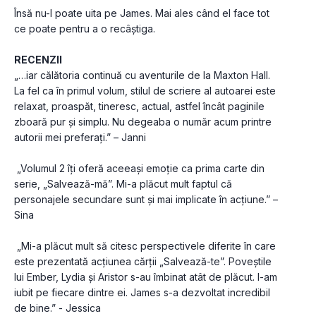
Însă nu-l poate uita pe James. Mai ales când el face tot 
ce poate pentru a o recâștiga.
RECENZII
„…iar călătoria continuă cu aventurile de la Maxton Hall. 
La fel ca în primul volum, stilul de scriere al autoarei este 
relaxat, proaspăt, tineresc, actual, astfel încât paginile 
zboară pur și simplu. Nu degeaba o număr acum printre 
autorii mei preferați.” – Janni
 „Volumul 2 îți oferă aceeași emoție ca prima carte din 
serie, „Salvează-mă”. Mi-a plăcut mult faptul că 
personajele secundare sunt și mai implicate în acțiune.” – 
Sina
 „Mi-a plăcut mult să citesc perspectivele diferite în care 
este prezentată acțiunea cărții „Salvează-te”. Poveștile 
lui Ember, Lydia și Aristor s-au îmbinat atât de plăcut. I-am 
iubit pe fiecare dintre ei. James s-a dezvoltat incredibil 
de bine.” - Jessica