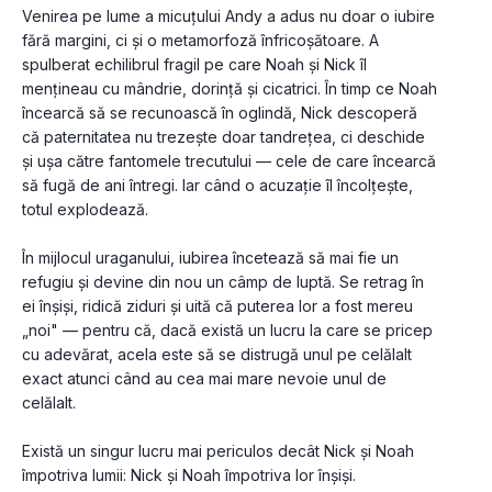
Venirea pe lume a micuțului Andy a adus nu doar o iubire 
fără margini, ci și o metamorfoză înfricoșătoare. A 
spulberat echilibrul fragil pe care Noah și Nick îl 
mențineau cu mândrie, dorință și cicatrici. În timp ce Noah 
încearcă să se recunoască în oglindă, Nick descoperă 
că paternitatea nu trezește doar tandrețea, ci deschide 
și ușa către fantomele trecutului — cele de care încearcă 
să fugă de ani întregi. Iar când o acuzație îl încolțește, 
totul explodează.
În mijlocul uraganului, iubirea încetează să mai fie un 
refugiu și devine din nou un câmp de luptă. Se retrag în 
ei înșiși, ridică ziduri și uită că puterea lor a fost mereu 
„noi" — pentru că, dacă există un lucru la care se pricep 
cu adevărat, acela este să se distrugă unul pe celălalt 
exact atunci când au cea mai mare nevoie unul de 
celălalt.
Există un singur lucru mai periculos decât Nick și Noah 
împotriva lumii: Nick și Noah împotriva lor înșiși.