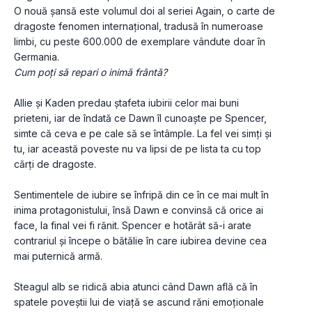
O nouă șansă este volumul doi al seriei Again, o carte de 
dragoste fenomen internațional, tradusă în numeroase 
limbi, cu peste 600.000 de exemplare vândute doar în 
Germania.
Cum poți să repari o inimă frântă?
Allie și Kaden predau ștafeta iubirii celor mai buni 
prieteni, iar de îndată ce Dawn îl cunoaște pe Spencer, 
simte că ceva e pe cale să se întâmple. La fel vei simți și 
tu, iar această poveste nu va lipsi de pe lista ta cu top 
cărți de dragoste.
Sentimentele de iubire se înfripă din ce în ce mai mult în 
inima protagonistului, însă Dawn e convinsă că orice ai 
face, la final vei fi rănit. Spencer e hotărât să-i arate 
contrariul și începe o bătălie în care iubirea devine cea 
mai puternică armă. 
Steagul alb se ridică abia atunci când Dawn află că în 
spatele poveștii lui de viață se ascund răni emoționale 