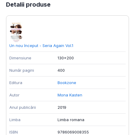
Detalii produse
Un nou început - Seria Again Vol.1
O
Dimensiune
130x200
D
Număr pagini
400
N
Editura
Bookzone
E
Autor
Mona Kasten
A
Anul publicării
2019
A
Limba
Limba romana
L
ISBN
9786069008355
I