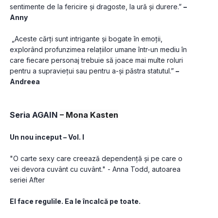
sentimente de la fericire și dragoste, la ură și durere.” 
– 
Anny
 „Aceste cărți sunt intrigante și bogate în emoții, 
explorând profunzimea relațiilor umane într-un mediu în 
care fiecare personaj trebuie să joace mai multe roluri 
pentru a supraviețui sau pentru a-și păstra statutul.” 
– 
Andreea
Seria AGAIN 
– Mona Kasten
Un nou inceput – Vol. I
"O carte sexy care creează dependență și pe care o 
vei devora cuvânt cu cuvânt." - Anna Todd, autoarea 
seriei After
El face regulile. Ea le încalcă pe toate.