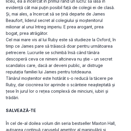
liceu, ea a încercat în primul rând un lucru: să iasă în 
evidență cât mai puțin posibil față de colegii ei de clasă. 
Și, mai ales, a încercat să se țină departe de James 
Beaufort, liderul secret al colegiului și moștenitorul 
milionar al unui întreg imperiu. E prea arogant, prea 
bogat, prea atrăgător.
Cel mai mare vis al lui Ruby este să studieze la Oxford, în 
timp ce James pare să trăiască doar pentru următoarea 
petrecere. Lucrurile se schimbă însă când tânăra 
descoperă ceva ce nimeni altcineva nu știe – un secret 
scandalos care, dacă ar deveni public, ar distruge 
reputația familiei lui James pentru totdeauna.
Tânărul moștenitor este hotărât s-o reducă la tăcere pe 
Ruby, dar ciocnirea lor aprinde o scânteie neașteptată și 
țese în jurul lor o rețea complexă de minciuni, iubiri și 
trădări.
SALVEAZĂ-TE
În cel de-al doilea volum din seria bestseller Maxton Hall, 
autoarea continuă caruselul amețitor al manipulării și 