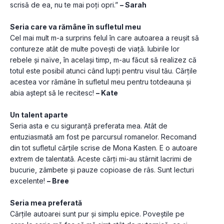
scrisă de ea, nu te mai poți opri.” 
– Sarah
Seria care va rămâne în sufletul meu
Cel mai mult m-a surprins felul în care autoarea a reușit să 
contureze atât de multe povești de viață. Iubirile lor 
rebele și naïve, în același timp, m-au făcut să realizez că 
totul este posibil atunci când lupți pentru visul tău. Cărțile 
acestea vor rămâne în sufletul meu pentru totdeauna și 
abia aștept să le recitesc! 
– Kate
Un talent aparte
Seria asta e cu siguranță preferata mea. Atât de 
entuziasmată am fost pe parcursul romanelor. Recomand 
din tot sufletul cărțile scrise de Mona Kasten. E o autoare 
extrem de talentată. Aceste cărți mi-au stârnit lacrimi de 
bucurie, zâmbete și pauze copioase de râs. Sunt lecturi 
excelente! 
– Bree
Seria mea preferată
Cărțile autoarei sunt pur și simplu epice. Poveștile pe 