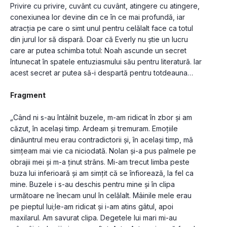
Privire cu privire, cuvânt cu cuvânt, atingere cu atingere, 
conexiunea lor devine din ce în ce mai profundă, iar 
atracția pe care o simt unul pentru celălalt face ca totul 
din jurul lor să dispară. Doar că Everly nu știe un lucru 
care ar putea schimba totul: Noah ascunde un secret 
întunecat în spatele entuziasmului său pentru literatură. Iar 
acest secret ar putea să-i despartă pentru totdeauna…
Fragment
„
Când ni s-au întâlnit buzele, m-am ridicat în zbor și am 
căzut, în același timp. Ardeam și tremuram. Emoțiile 
dinăuntrul meu erau contradictorii și, în același timp, mă 
simțeam mai vie ca niciodată. Nolan și-a pus palmele pe 
obrajii mei și m-a ținut strâns. Mi-am trecut limba peste 
buza lui inferioară și am simțit că se înfiorează, la fel ca 
mine. Buzele i s-au deschis pentru mine și în clipa 
următoare ne înecam unul în celălalt. Mâinile mele erau 
pe pieptul lui;le-am ridicat şi i-am atins gâtul, apoi 
maxilarul. Am savurat clipa. Degetele lui mari mi-au 