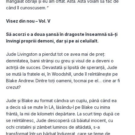
mângâiat obrajii și eu am oftat. Asta. Asta voiam să fac de 
când îl cunoscusem.
”
Visez din nou – Vol. V
Să acorzi o a doua șansă în dragoste înseamnă să-ți 
învingi propriii demoni, dar și pe ai celuilalt.
Jude Livingston a pierdut tot ce avea mai de preț: 
demnitatea, banii strânși cu greu și visul de a deveni o 
actriță de succes. Devastată și lipsită de speranță, Jude 
se mută la fratele ei, în Woodshill, unde îl reîntâlnește pe 
Blake Andrew. Dintre toți oamenii, tocmai pe el… cine ar fi 
crezut?
Jude și Blake au format cândva un cuplu, până când ea 
a decis să se mute în LA, lăsându-l pe Blake cu inima 
frântă, la mii de kilometri depărtare. La scurt timp după ce 
se reîntâlnesc, Jude descoperă că băiatul inocent, cu 
ochi cristalini și zâmbet luminos de altădată, s-a 
transformat într-un bărbat îndurerat, care se teme de 