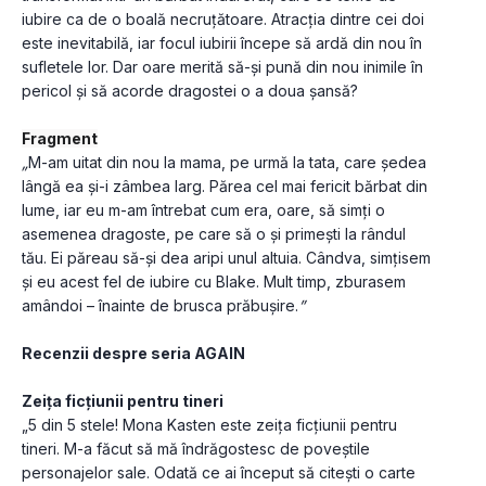
iubire ca de o boală necruțătoare. Atracția dintre cei doi 
este inevitabilă, iar focul iubirii începe să ardă din nou în 
sufletele lor. Dar oare merită să-și pună din nou inimile în 
pericol și să acorde dragostei o a doua șansă? 
Fragment
„
M-am uitat din nou la mama, pe urmă la tata, care ședea 
lângă ea și-i zâmbea larg. Părea cel mai fericit bărbat din 
lume, iar eu m-am întrebat cum era, oare, să simți o 
asemenea dragoste, pe care să o și primești la rândul 
tău. Ei păreau să-și dea aripi unul altuia. Cândva, simțisem 
și eu acest fel de iubire cu Blake. Mult timp, zburasem 
amândoi – înainte de brusca prăbușire.
”
Recenzii despre seria AGAIN
Zeița ficțiunii pentru tineri
„5 din 5 stele! Mona Kasten este zeița ficțiunii pentru 
tineri. M-a făcut să mă îndrăgostesc de poveștile 
personajelor sale. Odată ce ai început să citești o carte 