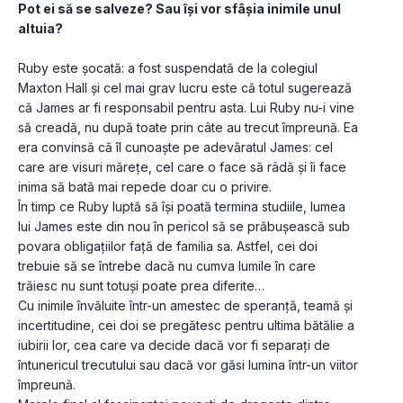
Pot ei să se salveze? Sau își vor sfâșia inimile unul 
altuia?
Ruby este șocată: a fost suspendată de la colegiul 
Maxton Hall și cel mai grav lucru este că totul sugerează 
că James ar fi responsabil pentru asta. Lui Ruby nu-i vine 
să creadă, nu după toate prin câte au trecut împreună. Ea 
era convinsă că îl cunoaște pe adevăratul James: cel 
care are visuri mărețe, cel care o face să râdă și îi face 
inima să bată mai repede doar cu o privire.
În timp ce Ruby luptă să își poată termina studiile, lumea 
lui James este din nou în pericol să se prăbușească sub 
povara obligațiilor față de familia sa. Astfel, cei doi 
trebuie să se întrebe dacă nu cumva lumile în care 
trăiesc nu sunt totuși poate prea diferite…
Cu inimile învăluite într-un amestec de speranță, teamă și 
incertitudine, cei doi se pregătesc pentru ultima bătălie a 
iubirii lor, cea care va decide dacă vor fi separați de 
întunericul trecutului sau dacă vor găsi lumina într-un viitor 
împreună.