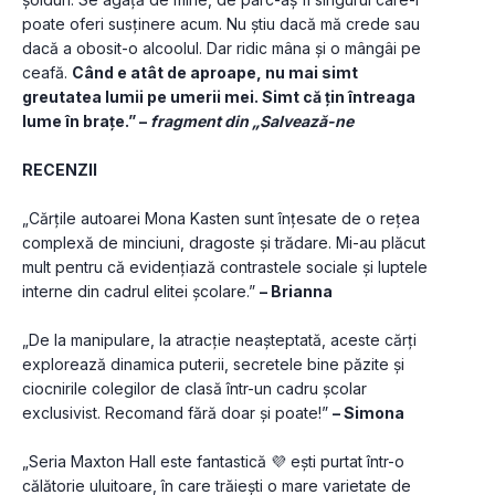
poate oferi susținere acum. Nu știu dacă mă crede sau 
dacă a obosit-o alcoolul. Dar ridic mâna și o mângâi pe 
ceafă. 
Când e atât de aproape, nu mai simt 
greutatea lumii pe umerii mei. Simt că țin întreaga 
lume în brațe.” – 
fragment din „Salvează-ne
RECENZII
„Cărțile autoarei Mona Kasten sunt înțesate de o rețea 
complexă de minciuni, dragoste și trădare. Mi-au plăcut 
mult pentru că evidențiază contrastele sociale și luptele 
interne din cadrul elitei școlare.” 
– Brianna
„De la manipulare, la atracție neașteptată, aceste cărți 
explorează dinamica puterii, secretele bine păzite și 
ciocnirile colegilor de clasă într-un cadru școlar 
exclusivist. Recomand fără doar și poate!” 
– Simona
„Seria Maxton Hall este fantastică 💜 ești purtat într-o 
călătorie uluitoare, în care trăiești o mare varietate de 