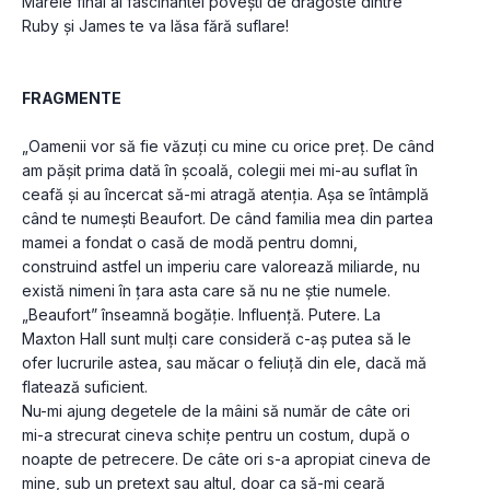
Marele final al fascinantei povești de dragoste dintre 
Ruby și James te va lăsa fără suflare!
FRAGMENTE
„Oamenii vor să fie văzuți cu mine cu orice preț. De când 
am pășit prima dată în școală, colegii mei mi-au suflat în 
ceafă și au încercat să-mi atragă atenția. Așa se întâmplă 
când te numești Beaufort. De când familia mea din partea 
mamei a fondat o casă de modă pentru domni, 
construind astfel un imperiu care valorează miliarde, nu 
există nimeni în țara asta care să nu ne știe numele. 
„Beaufort” înseamnă bogăție. Influență. Putere. La 
Maxton Hall sunt mulți care consideră c-aș putea să le 
ofer lucrurile astea, sau măcar o feliuță din ele, dacă mă 
flatează suficient. 
Nu-mi ajung degetele de la mâini să număr de câte ori 
mi-a strecurat cineva schițe pentru un costum, după o 
noapte de petrecere. De câte ori s-a apropiat cineva de 
mine, sub un pretext sau altul, doar ca să-mi ceară 