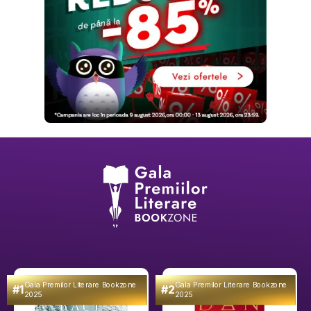
Gala Premilor Literare Bookzone
Gala Premilor Literare Bookzone
#1
#2
2025
2025