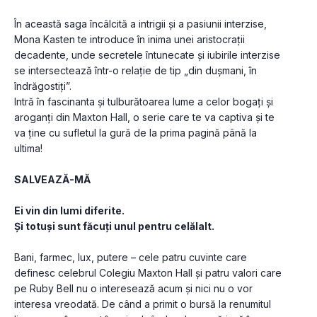
În această saga încâlcită a intrigii și a pasiunii interzise, 
Mona Kasten te introduce în inima unei aristocrații 
decadente, unde secretele întunecate și iubirile interzise 
se intersectează într-o relație de tip „din dușmani, în 
îndrăgostiți”.
Intră în fascinanta și tulburătoarea lume a celor bogați și 
aroganți din Maxton Hall, o serie care te va captiva și te 
va ține cu sufletul la gură de la prima pagină până la 
ultima!
SALVEAZĂ-MĂ
Ei vin din lumi diferite.
Și totuși sunt făcuți unul pentru celălalt.
Bani, farmec, lux, putere – cele patru cuvinte care 
definesc celebrul Colegiu Maxton Hall și patru valori care 
pe Ruby Bell nu o interesează acum și nici nu o vor 
interesa vreodată. De când a primit o bursă la renumitul 