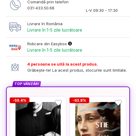
Comandă prin telefon
031-433.50.68
L-V 09:30 - 17:30
Livrare în România
Livrare în 1-5 zile lucrătoare
Ridicare din Easybox
Livrare în 1-5 zile lucrătoare
4 persoane se uită la acest produs.
Grăbește-te! La acest produs, stocurile sunt limitate.
TOP VÂNZĂRI
-59.4%
-63.8%
-