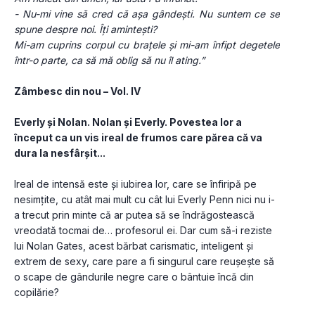
- Nu-mi vine să cred că așa gândești. Nu suntem ce se 
spune despre noi. Îți amintești?
Mi-am cuprins corpul cu brațele și mi-am înfipt degetele 
într-o parte, ca să mă oblig să nu îl ating.”
Zâmbesc din nou – Vol. IV
Everly și Nolan. Nolan și Everly. Povestea lor a 
început ca un vis ireal de frumos care părea că va 
dura la nesfârșit...
Ireal de intensă este și iubirea lor, care se înfiripă pe 
nesimțite, cu atât mai mult cu cât lui Everly Penn nici nu i-
a trecut prin minte că ar putea să se îndrăgostească 
vreodată tocmai de… profesorul ei. Dar cum să-i reziste 
lui Nolan Gates, acest bărbat carismatic, inteligent și 
extrem de sexy, care pare a fi singurul care reușește să 
o scape de gândurile negre care o bântuie încă din 
copilărie?