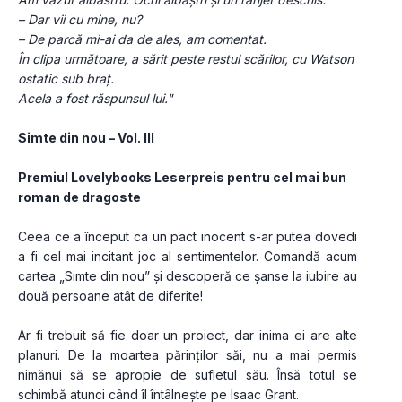
– Dar vii cu mine, nu?
– De parcă mi-ai da de ales, am comentat.
În clipa următoare, a sărit peste restul scărilor, cu Watson 
ostatic sub braț.
Acela a fost răspunsul lui."
Simte din nou – Vol. III
Premiul Lovelybooks Leserpreis pentru cel mai bun 
roman de dragoste
Ceea ce a început ca un pact inocent s-ar putea dovedi 
a fi cel mai incitant joc al sentimentelor. Comandă acum 
cartea „Simte din nou” și descoperă ce șanse la iubire au 
două persoane atât de diferite!
Ar fi trebuit să fie doar un proiect, dar inima ei are alte 
planuri. De la moartea părinților săi, nu a mai permis 
nimănui să se apropie de sufletul său. Însă totul se 
schimbă atunci când îl întâlnește pe Isaac Grant.