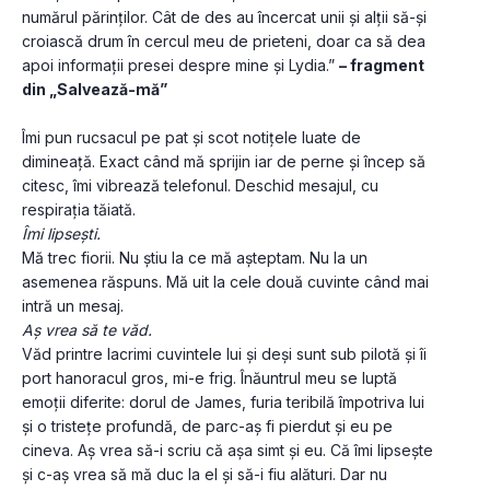
numărul părinților. Cât de des au încercat unii și alții să-și 
croiască drum în cercul meu de prieteni, doar ca să dea 
apoi informații presei despre mine și Lydia.” 
– fragment 
din „Salvează-mă”
Îmi pun rucsacul pe pat și scot notițele luate de 
dimineață. Exact când mă sprijin iar de perne și încep să 
citesc, îmi vibrează telefonul. Deschid mesajul, cu 
respirația tăiată.
Îmi lipsești.
Mă trec fiorii. Nu știu la ce mă așteptam. Nu la un 
asemenea răspuns. Mă uit la cele două cuvinte când mai 
intră un mesaj.
Aș vrea să te văd.
Văd printre lacrimi cuvintele lui și deși sunt sub pilotă și îi 
port hanoracul gros, mi-e frig. Înăuntrul meu se luptă 
emoții diferite: dorul de James, furia teribilă împotriva lui 
și o tristețe profundă, de parc-aș fi pierdut și eu pe 
cineva. Aș vrea să-i scriu că așa simt și eu. Că îmi lipsește 
și c-aș vrea să mă duc la el și să-i fiu alături. Dar nu 