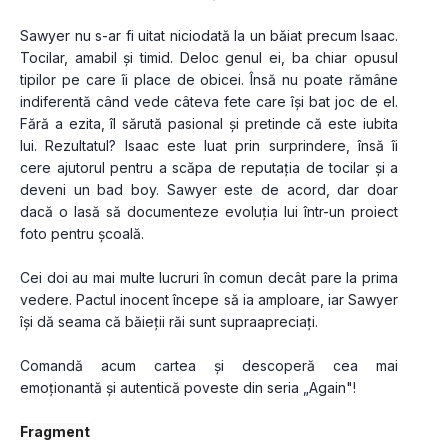
Sawyer nu s-ar fi uitat niciodată la un băiat precum Isaac. 
Tocilar, amabil și timid. Deloc genul ei, ba chiar opusul 
tipilor pe care îi place de obicei. Însă nu poate rămâne 
indiferentă când vede câteva fete care își bat joc de el. 
Fără a ezita, îl sărută pasional și pretinde că este iubita 
lui. Rezultatul? Isaac este luat prin surprindere, însă îi 
cere ajutorul pentru a scăpa de reputația de tocilar și a 
deveni un bad boy. Sawyer este de acord, dar doar 
dacă o lasă să documenteze evoluția lui într-un proiect 
foto pentru școală.
Cei doi au mai multe lucruri în comun decât pare la prima 
vedere. Pactul inocent începe să ia amploare, iar Sawyer 
își dă seama că băieții răi sunt supraapreciați.
Comandă acum cartea și descoperă cea mai 
emoționantă și autentică poveste din seria „Again"!
Fragment