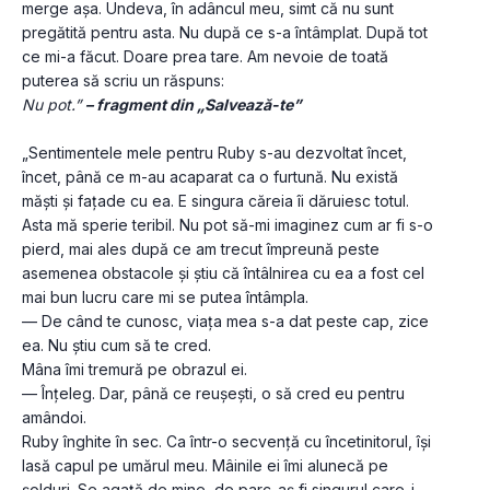
merge așa. Undeva, în adâncul meu, simt că nu sunt 
pregătită pentru asta. Nu după ce s-a întâmplat. După tot 
ce mi-a făcut. Doare prea tare. Am nevoie de toată 
puterea să scriu un răspuns:
Nu pot.” 
– fragment din „Salvează-te”
„Sentimentele mele pentru Ruby s-au dezvoltat încet, 
încet, până ce m-au acaparat ca o furtună. Nu există 
măști și fațade cu ea. E singura căreia îi dăruiesc totul. 
Asta mă sperie teribil. Nu pot să-mi imaginez cum ar fi s-o 
pierd, mai ales după ce am trecut împreună peste 
asemenea obstacole și știu că întâlnirea cu ea a fost cel 
mai bun lucru care mi se putea întâmpla.
— De când te cunosc, viața mea s-a dat peste cap, zice 
ea. Nu știu cum să te cred.
Mâna îmi tremură pe obrazul ei.
— Înțeleg. Dar, până ce reușești, o să cred eu pentru 
amândoi.
Ruby înghite în sec. Ca într-o secvență cu încetinitorul, își 
lasă capul pe umărul meu. Mâinile ei îmi alunecă pe 
șolduri. Se agață de mine, de parc-aș fi singurul care-i 