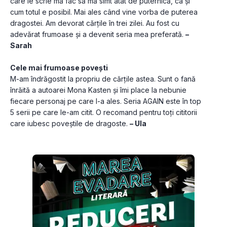
care le scrie mă fac să mă simt atât de puternică, ca și 
cum totul e posibil. Mai ales când vine vorba de puterea 
dragostei. Am devorat cărțile în trei zilei. Au fost cu 
adevărat frumoase și a devenit seria mea preferată. 
– 
Sarah
Cele mai frumoase povești
M-am îndrăgostit la propriu de cărțile astea. Sunt o fană 
înrăită a autoarei Mona Kasten și îmi place la nebunie 
fiecare personaj pe care l-a ales. Seria AGAIN este în top 
5 serii pe care le-am citit. O recomand pentru toți cititorii 
care iubesc poveștile de dragoste. 
– Ula