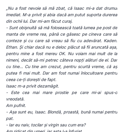
„Nu a fost nevoie să mă zbat, că Isaac mi-a dat drumul 
imediat. M-a privit și abia dacă am putut suporta durerea 
din ochii lui. Dar mi-am făcut curaj.
- Sunt obișnuită să mă folosească toată lumea pe post de 
manta de vreme rea, până ce găsesc pe cineva care să 
conteze și cu care să vreau să fiu cu adevărat. Kaden. 
Ethan. Și chiar dacă nu e deloc plăcut să fii aruncată așa, 
pentru mine a fost mereu OK. Nu voiam mai mult de la 
nimeni, decât să-mi petrec câteva nopți alături de el. Dar 
cu tine... Cu tine am crezut, pentru scurtă vreme, că aș 
putea fi mai mult. Dar am fost numai înlocuitoare pentru 
ceea ce-ți dorești de fapt.
Isaac m-a privit dezamăgit.
- Este cea mai mare prostie pe care mi-ai spus-o 
vreodată.
Am pufnit.
- Așa sunt eu, Isaac. Blondă, proastă, bună numai pentru 
pat.
- Iar eu naiv, tocilar și virgin sau cum era?
Am ridicat din umeri, iar asta l-a înfuriat.