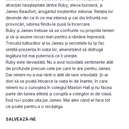
atracției neașteptate dintre Ruby, eleva bursieră, și 
James Beaufort, arogantul moștenitor milionar. Relația lor 
devinde din ce în ce mai intensă și cei doi înfruntă noi 
provocări, iubirea fiindu-le pusă la încercare.
Ruby și James trebuie să se confrunte cu propriile temeri 
și să-și asume riscuri mari pentru a rămâne împreună. 
Trecutul tulburător al lui James și secretele lui își fac 
simțită prezența în viața lor, amenințând să distrugă 
legătura tot mai puternică ce îi unește.
Ruby este devastată. Nu a avut niciodată sentimente atât 
de profunde precum cele pe care le are pentru James. 
Dar nimeni nu a mai rănit-o atât de tare vreodată. Și-ar 
dori să se poată întoarce la viața ei de înainte, în care 
nimeni nu o cunoștea în colegiul Maxton Hall și nu făcea 
parte din lumea elitistă și coruptă a colegilor ei de clasă. 
Însă nu-l poate uita pe James. Mai ales când el face tot 
ce poate pentru a o recâștiga.
SALVEAZĂ-NE