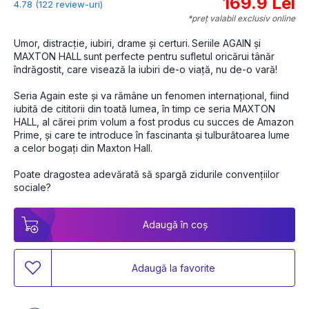
169.9 Lei
4.78 (122 review-uri)
*preț valabil exclusiv online
Umor, distracție, iubiri, drame și certuri.
Seriile AGAIN și 
MAXTON HALL
sunt perfecte pentru sufletul oricărui tânăr 
îndrăgostit, care visează la iubiri de-o viață, nu de-o vară!
Seria Again este și va rămâne un fenomen internațional, fiind 
iubită de cititorii din toată lumea, în timp ce seria MAXTON 
HALL, al cărei prim volum a fost produs cu succes de Amazon 
Prime, și care te introduce în fascinanta și tulburătoarea lume 
a celor bogați din Maxton Hall. 
Poate dragostea adevărată să spargă zidurile convențiilor 
sociale?
Adaugă în coș
Adaugă la favorite