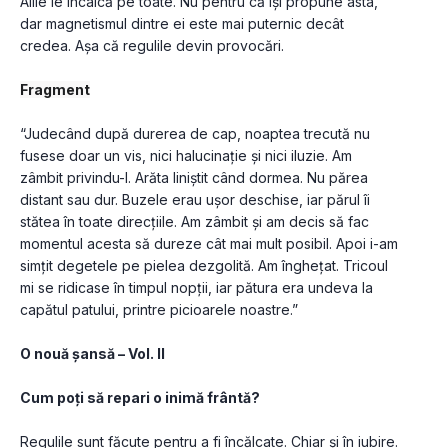
Allie le încalcă pe toate. Nu pentru că își propune asta, 
dar magnetismul dintre ei este mai puternic decât 
credea. Așa că regulile devin provocări. 
Fragment
“Judecând după durerea de cap, noaptea trecută nu 
fusese doar un vis, nici halucinație și nici iluzie. Am 
zâmbit privindu-l. Arăta liniștit când dormea. Nu părea 
distant sau dur. Buzele erau ușor deschise, iar părul îi 
stătea în toate direcțiile. Am zâmbit și am decis să fac 
momentul acesta să dureze cât mai mult posibil. Apoi i-am 
simțit degetele pe pielea dezgolită. Am înghețat. Tricoul 
mi se ridicase în timpul nopții, iar pătura era undeva la 
capătul patului, printre picioarele noastre.”
O nouă șansă – Vol. II
Cum poți să repari o inimă frântă?
Regulile sunt făcute pentru a fi încălcate. Chiar și în iubire. 