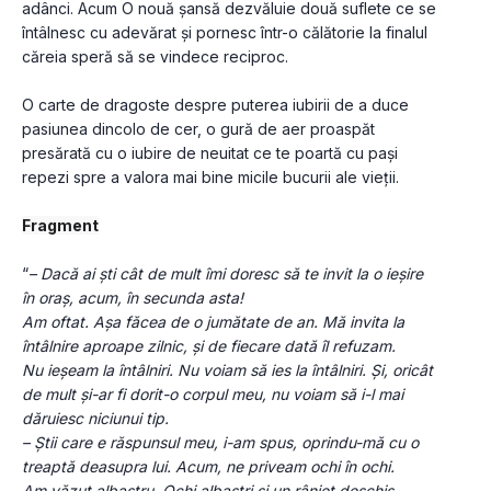
adânci. Acum O nouă șansă dezvăluie două suflete ce se 
întâlnesc cu adevărat și pornesc într-o călătorie la finalul 
căreia speră să se vindece reciproc. 
O carte de dragoste despre puterea iubirii de a duce 
pasiunea dincolo de cer, o gură de aer proaspăt 
presărată cu o iubire de neuitat ce te poartă cu pași 
repezi spre a valora mai bine micile bucurii ale vieții. 
Fragment
“
– Dacă ai ști cât de mult îmi doresc să te invit la o ieșire 
în oraș, acum, în secunda asta!
Am oftat. Așa făcea de o jumătate de an. Mă invita la 
întâlnire aproape zilnic, și de fiecare dată îl refuzam.
Nu ieșeam la întâlniri. Nu voiam să ies la întâlniri. Și, oricât 
de mult și-ar fi dorit-o corpul meu, nu voiam să i-l mai 
dăruiesc niciunui tip.
– Știi care e răspunsul meu, i-am spus, oprindu-mă cu o 
treaptă deasupra lui. Acum, ne priveam ochi în ochi.
Am văzut albastru. Ochi albaștri și un rânjet deschis.