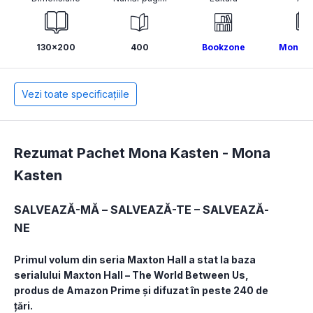
130x200
400
Bookzone
Mona K
Vezi toate specificațiile
Rezumat Pachet Mona Kasten -
Mona
Kasten
SALVEAZĂ-MĂ – SALVEAZĂ-TE – SALVEAZĂ-
NE
Primul volum din seria Maxton Hall a stat la baza 
serialului
Maxton Hall – The World Between Us, 
produs de Amazon Prime și difuzat în peste 240 de 
țări.