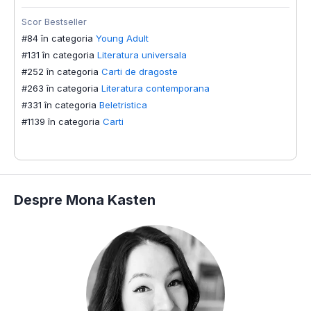
Scor Bestseller
S
#84 în categoria
Young Adult
#
#131 în categoria
Literatura universala
#
#252 în categoria
Carti de dragoste
#
#263 în categoria
Literatura contemporana
#
#331 în categoria
Beletristica
#
#1139 în categoria
Carti
#
#
Despre Mona Kasten