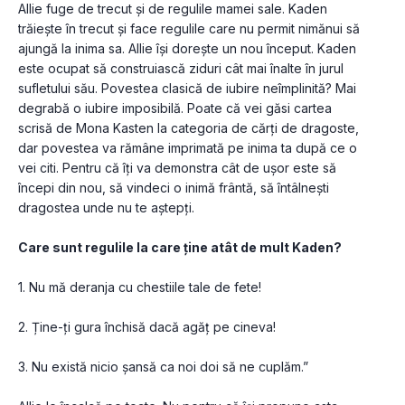
Allie fuge de trecut și de regulile mamei sale. Kaden 
trăiește în trecut și face regulile care nu permit nimănui să 
ajungă la inima sa. Allie își dorește un nou început. Kaden 
este ocupat să construiască ziduri cât mai înalte în jurul 
sufletului său. Povestea clasică de iubire neîmplinită? Mai 
degrabă o iubire imposibilă. Poate că vei găsi cartea 
scrisă de Mona Kasten la categoria de cărți de dragoste, 
dar povestea va rămâne imprimată pe inima ta după ce o 
vei citi. Pentru că îți va demonstra cât de ușor este să 
începi din nou, să vindeci o inimă frântă, să întâlnești 
dragostea unde nu te aștepți. 
Care sunt regulile la care ține atât de mult Kaden?
1. Nu mă deranja cu chestiile tale de fete!
2. Ține-ți gura închisă dacă agăț pe cineva!
3. Nu există nicio șansă ca noi doi să ne cuplăm.” 