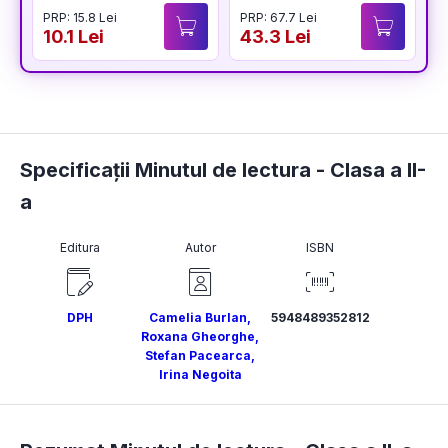
pentru pregătirea
PRP: 15.8 Lei
PRP: 67.7 Lei
P
examenelor de
10.1 Lei
43.3 Lei
5
titularizare,
definitivat și gradul
didactic II
Specificații Minutul de lectura - Clasa a II-
a
Editura
Autor
ISBN
DPH
Camelia Burlan
,
5948489352812
Roxana Gheorghe
,
Stefan Pacearca
,
Irina Negoita