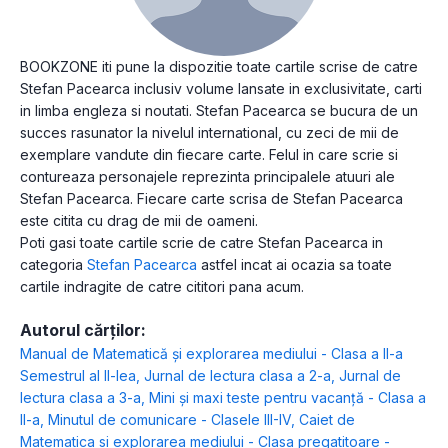
BOOKZONE iti pune la dispozitie toate cartile scrise de catre
Stefan Pacearca inclusiv volume lansate in exclusivitate, carti
in limba engleza si noutati. Stefan Pacearca se bucura de un
succes rasunator la nivelul international, cu zeci de mii de
exemplare vandute din fiecare carte. Felul in care scrie si
contureaza personajele reprezinta principalele atuuri ale
Stefan Pacearca. Fiecare carte scrisa de Stefan Pacearca
este citita cu drag de mii de oameni.
Poti gasi toate cartile scrie de catre Stefan Pacearca in
categoria
Stefan Pacearca
astfel incat ai ocazia sa toate
cartile indragite de catre cititori pana acum.
Autorul cărților:
Manual de Matematică și explorarea mediului - Clasa a II-a
Semestrul al II-lea
,
Jurnal de lectura clasa a 2-a
,
Jurnal de
lectura clasa a 3-a
,
Mini și maxi teste pentru vacanță - Clasa a
II-a
,
Minutul de comunicare - Clasele III-IV
,
Caiet de
Matematica si explorarea mediului - Clasa pregatitoare -