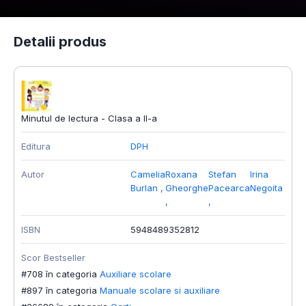
Detalii produs
Minutul de lectura - Clasa a II-a
Editura
DPH
Autor
Camelia
Roxana
Stefan
Irina
Burlan
,
Gheorghe
Pacearca
Negoita
,
,
ISBN
5948489352812
Scor Bestseller
#708 în categoria
Auxiliare scolare
#897 în categoria
Manuale scolare si auxiliare