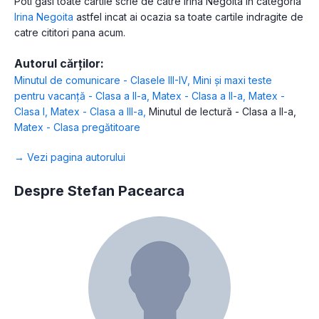
Poti gasi toate cartile scrie de catre Irina Negoita in categoria
Irina Negoita
astfel incat ai ocazia sa toate cartile indragite de
catre cititori pana acum.
Autorul cărților:
Minutul de comunicare - Clasele III-IV
,
Mini și maxi teste
pentru vacanță - Clasa a II-a
,
Matex - Clasa a II-a
,
Matex -
Clasa I
,
Matex - Clasa a III-a
,
Minutul de lectură - Clasa a II-a
,
Matex - Clasa pregătitoare
→ Vezi pagina autorului
Despre Stefan Pacearca