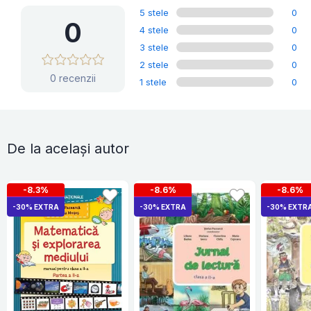
5 stele
0
0
4 stele
0
3 stele
0
2 stele
0
0 recenzii
1 stele
0
De la același autor
-8.3%
-8.6%
-8.6%
-30% EXTRA
-30% EXTRA
-30% EXTR