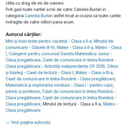
citita cu drag de mii de oameni.
Poti gasi toate cartile scrie de catre Camelia Burlan in
categoria
Camelia Burlan
astfel incat ai ocazia sa toate cartile
indragite de catre cititori pana acum.
Autorul cărților:
Mini și maxi teste pentru vacanță - Clasa a II-a
,
Minutul de
comunicare - Clasele III-IV
,
Matex - Clasa a II-a
,
Matex - Clasa
I
,
Culegere pentru concursul Gazeta Matematica Junior -
Clasa pregatitoare
,
Caiet de comunicare în limba Română -
Clasa pregătitoare - Activități independente CP 2019
,
Citesc
și înțeleg - Caiet de lectură - Clasa I
,
Matex - Clasa a III-a
,
Caiet de comunicare în limba Română - Clasa pregătitoare
,
Matematică și explorarea mediului - Clasa I - pentru copii,
părinți și profesori
,
Caiet de comunicare în limba Română -
Clasa pregătitoare
,
Caiet de comunicare în limba Română -
Clasa pregătitoare
,
Minutul de lectură - Clasa a II-a
,
Matex -
Clasa pregătitoare
→ Vezi pagina autorului