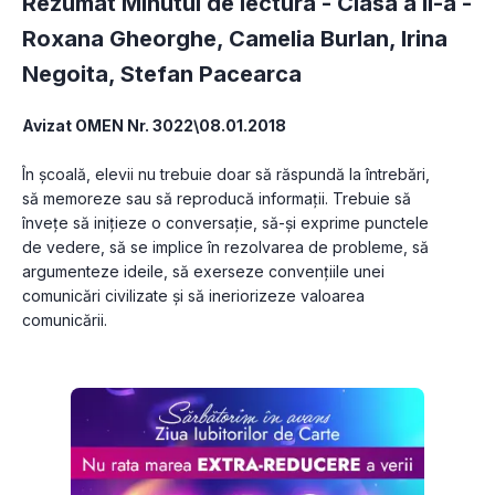
Rezumat Minutul de lectura - Clasa a II-a -
Roxana Gheorghe
,
Camelia Burlan
,
Irina
Negoita
,
Stefan Pacearca
Avizat OMEN Nr. 3022\08.01.2018
În școală, elevii nu trebuie doar să răspundă la întrebări, 
să memoreze sau să reproducă informații. Trebuie să 
învețe să inițieze o conversație, să-și exprime punctele 
de vedere, să se implice în rezolvarea de probleme, să 
argumenteze ideile, să exerseze convențiile unei 
comunicări civilizate și să ineriorizeze valoarea 
comunicării.