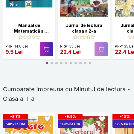
Manual de
Jurnal de lectura
Jurnal
Matematică și
clasa a 2-a
cla
explorarea mediului -
Clasa a II-a
PRP: 14.8 Lei
PRP: 35 Lei
PRP: 35 Le
Semestrul al II-lea
9.5 Lei
22.4 Lei
22.4 Le
Cumparate impreuna cu Minutul de lectura -
Clasa a II-a
-8.1%
-9.9%
-10%
-30% EXTRA
-40% EXTRA
-20% EXTR