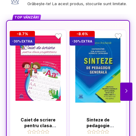
Grăbește-te! La acest produs, stocurile sunt limitate.
TOP VÂNZĂRI
-8.7%
-8.6%
-30% EXTRA
-30% EXTRA
-4
Caiet de scriere
Sinteze de
pentru clasa
pedagogie
pregatitoare
generală: Ghid