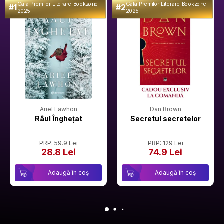
Gala Premilor Literare Bookzone
Gala Premilor Literare Bookzone
#1
#2
2025
2025
Ariel Lawhon
Dan Brown
Râul Înghețat
Secretul secretelor
PRP: 59.9 Lei
PRP: 129 Lei
28.8 Lei
74.9 Lei
Adaugă în coș
Adaugă în coș