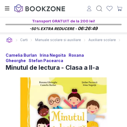
Transport GRATUIT de la 200 lei!
06:26:48
-50% EXTRA REDUCERE -
Carti
Manuale scolare si auxiliare
Auxiliare scolare
Mi
Camelia Burlan
Irina Negoita
Roxana
Gheorghe
Stefan Pacearca
Minutul de lectura - Clasa a II-a