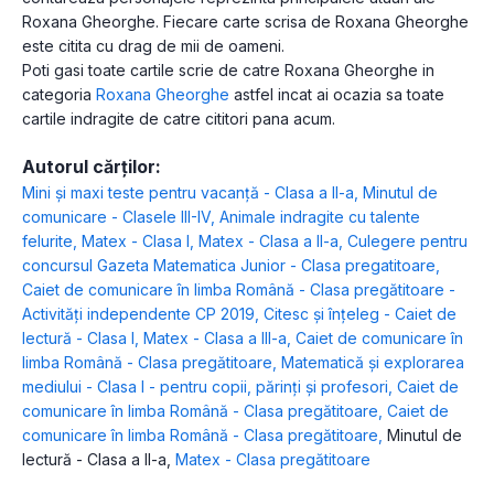
Roxana Gheorghe. Fiecare carte scrisa de Roxana Gheorghe
este citita cu drag de mii de oameni.
Poti gasi toate cartile scrie de catre Roxana Gheorghe in
categoria
Roxana Gheorghe
astfel incat ai ocazia sa toate
cartile indragite de catre cititori pana acum.
Autorul cărților:
Mini și maxi teste pentru vacanță - Clasa a II-a
,
Minutul de
comunicare - Clasele III-IV
,
Animale indragite cu talente
felurite
,
Matex - Clasa I
,
Matex - Clasa a II-a
,
Culegere pentru
concursul Gazeta Matematica Junior - Clasa pregatitoare
,
Caiet de comunicare în limba Română - Clasa pregătitoare -
Activități independente CP 2019
,
Citesc și înțeleg - Caiet de
lectură - Clasa I
,
Matex - Clasa a III-a
,
Caiet de comunicare în
limba Română - Clasa pregătitoare
,
Matematică și explorarea
mediului - Clasa I - pentru copii, părinți și profesori
,
Caiet de
comunicare în limba Română - Clasa pregătitoare
,
Caiet de
comunicare în limba Română - Clasa pregătitoare
,
Minutul de
lectură - Clasa a II-a
,
Matex - Clasa pregătitoare