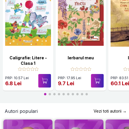
Caligrafie: Litere -
Ierbarul meu
Clasa 1
PRP: 10.57 Lei
PRP: 17.95 Lei
PRP: 83.51
6.8 Lei
9.7 Lei
60.1 Le
Autori populari
Vezi toti autorii →