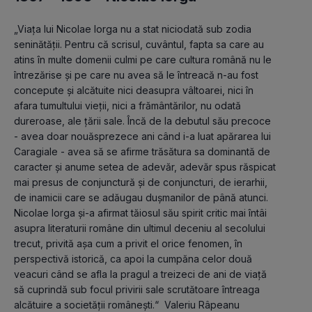
„Viaţa lui Nicolae Iorga nu a stat niciodată sub zodia 
seninătăţii. Pentru că scrisul, cuvântul, fapta sa care au 
atins în multe domenii culmi pe care cultura română nu le 
întrezărise şi pe care nu avea să le întreacă n-au fost 
concepute şi alcătuite nici deasupra vâltoarei, nici în 
afara tumultului vieţii, nici a frământărilor, nu odată 
dureroase, ale ţării sale. Încă de la debutul său precoce 
- avea doar nouăsprezece ani când i-a luat apărarea lui 
Caragiale - avea să se afirme trăsătura sa dominantă de 
caracter şi anume setea de adevăr, adevăr spus răspicat 
mai presus de conjunctură şi de conjuncturi, de ierarhii, 
de inamicii care se adăugau duşmanilor de până atunci. 
Nicolae Iorga şi-a afirmat tăiosul său spirit critic mai întâi 
asupra literaturii române din ultimul deceniu al secolului 
trecut, privită aşa cum a privit el orice fenomen, în 
perspectivă istorică, ca apoi la cumpăna celor două 
veacuri când se afla la pragul a treizeci de ani de viaţă 
să cuprindă sub focul privirii sale scrutătoare întreaga 
alcătuire a societăţii româneşti.“  Valeriu Râpeanu