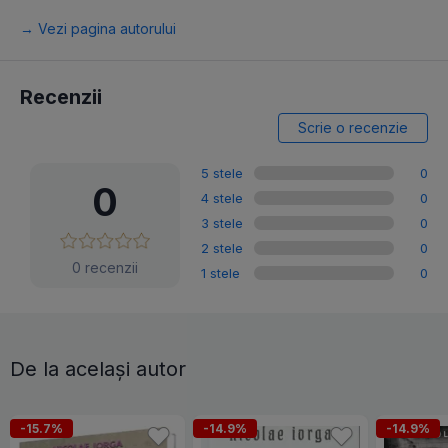
→ Vezi pagina autorului
Recenzii
Scrie o recenzie
5 stele
0
0
4 stele
0
3 stele
0
2 stele
0
0 recenzii
1 stele
0
De la același autor
-15.7%
-14.9%
-14.9%