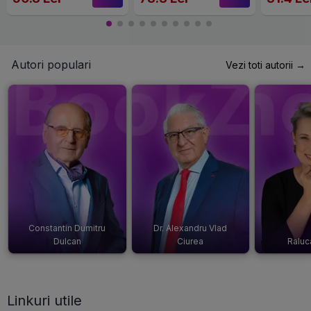
Autori populari
Vezi toti autorii →
Constantin Dumitru
Dr. Alexandru Vlad
Dulcan
Ciurea
Raluc
Linkuri utile