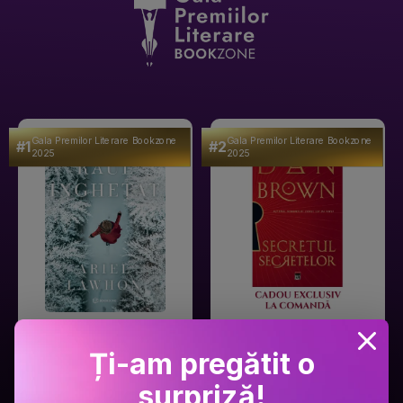
Gala Premilor Literare Bookzone
Gala Premilor Literare Bookzone
#1
#2
2025
2025
Ariel Lawhon
Dan Brown
Râul Înghețat
Secretul secretelor
Ți-am pregătit o
surpriză!
PRP: 59.9 Lei
PRP: 129 Lei