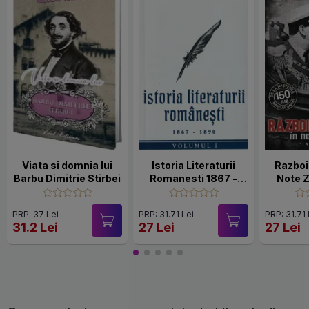
Viata si domnia lui
Istoria Literaturii
Razboi
Barbu Dimitrie Stirbei
Romanesti 1867 -
Note Zi
1890
PRP: 37 Lei
PRP: 31.71 Lei
PRP: 31.71 
31.2 Lei
27 Lei
27 Lei