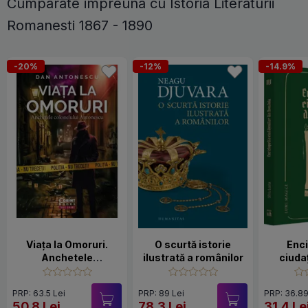
Cumparate impreuna cu Istoria Literaturii
Romanesti 1867 - 1890
-20%
-12%
-14.9%
Viața la Omoruri.
O scurtă istorie
Enc
Anchetele
ilustrată a românilor
ciudaț
colonelului
R
Antonescu
PRP: 63.5 Lei
PRP: 89 Lei
PRP: 36.89
50.8 Lei
78.3 Lei
31.4 Le