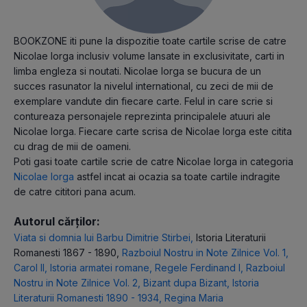
BOOKZONE iti pune la dispozitie toate cartile scrise de catre
Nicolae Iorga inclusiv volume lansate in exclusivitate, carti in
limba engleza si noutati. Nicolae Iorga se bucura de un
succes rasunator la nivelul international, cu zeci de mii de
exemplare vandute din fiecare carte. Felul in care scrie si
contureaza personajele reprezinta principalele atuuri ale
Nicolae Iorga. Fiecare carte scrisa de Nicolae Iorga este citita
cu drag de mii de oameni.
Poti gasi toate cartile scrie de catre Nicolae Iorga in categoria
Nicolae Iorga
astfel incat ai ocazia sa toate cartile indragite
de catre cititori pana acum.
Autorul cărților:
Viata si domnia lui Barbu Dimitrie Stirbei
,
Istoria Literaturii
Romanesti 1867 - 1890
,
Razboiul Nostru in Note Zilnice Vol. 1
,
Carol II
,
Istoria armatei romane
,
Regele Ferdinand I
,
Razboiul
Nostru in Note Zilnice Vol. 2
,
Bizant dupa Bizant
,
Istoria
Literaturii Romanesti 1890 - 1934
,
Regina Maria