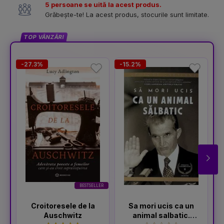
5 persoane se uită la acest produs.
Grăbește-te! La acest produs, stocurile sunt limitate.
TOP VÂNZĂRI
-27.3%
-15.2%
-
BESTSELLER
Croitoresele de la
Sa mori ucis ca un
Auschwitz
animal salbatic.