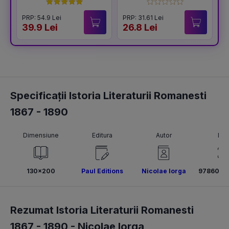
Seria Sfarsitul
Ceausestilor Vol.2
PRP: 54.9 Lei
PRP: 31.61 Lei
P
39.9 Lei
26.8 Lei
2
Specificații Istoria Literaturii Romanesti
1867 - 1890
Dimensiune
Editura
Autor
ISB
130x200
Paul Editions
Nicolae Iorga
9786069
Rezumat Istoria Literaturii Romanesti
1867 - 1890 -
Nicolae Iorga