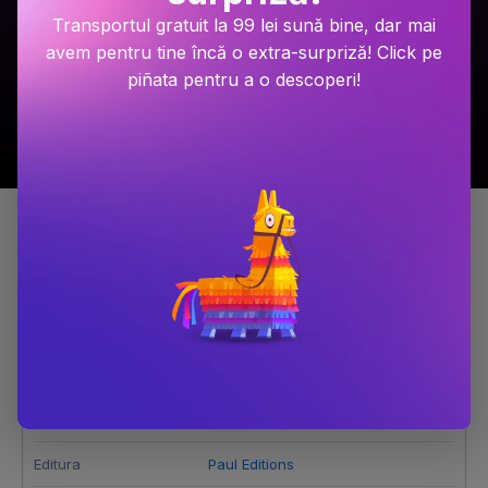
49.9 Lei
94.9 Lei
Transportul gratuit la 99 lei sună bine, dar mai
avem pentru tine încă o extra-surpriză! Click pe
Adaugă în coș
Adaugă în coș
piñata pentru a o descoperi!
Detalii produs
Istoria Literaturii Romanesti 1867 - 1890
Dimensiune
130x200
Editura
Paul Editions