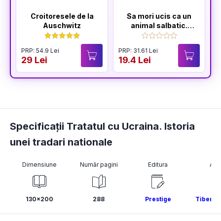
Croitoresele de la
Sa mori ucis ca un
Auschwitz
animal salbatic.
Seria Sfarsitul
Ceausestilor Vol.2
PRP: 54.9 Lei
PRP: 31.61 Lei
29 Lei
19.4 Lei
Specificații Tratatul cu Ucraina. Istoria
unei tradari nationale
Dimensiune
Număr pagini
Editura
Aut
130x200
288
Prestige
Tiberiu