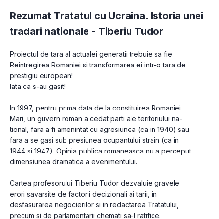
Rezumat Tratatul cu Ucraina. Istoria unei
tradari nationale -
Tiberiu Tudor
Proiectul de tara al actualei generatii trebuie sa fie 
Reintregirea Romaniei si transformarea ei intr-o tara de 
prestigiu european!
Iata ca s-au gasit!
In 1997, pentru prima data de la constituirea Romaniei 
Mari, un guvern roman a cedat parti ale teritoriului na­
tional, fara a fi amenintat cu agresiunea (ca in 1940) sau 
fara a se gasi sub presiunea ocupantului strain (ca in 
1944 si 1947). Opinia publica romaneasca nu a perceput 
dimensiunea dramatica a evenimentului. 
Cartea profesorului Tiberiu Tudor dezvaluie gravele 
erori savarsite de factorii decizionali ai tarii, in 
desfasurarea negocierilor si in redactarea Tratatului, 
precum si de parlamen­tarii chemati sa-l ratifice. 