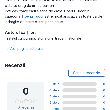
Tiberiu Tudor. Fiecare carte scrisa de Tiberiu Tudor este
citita cu drag de mii de oameni.
Poti gasi toate cartile scrie de catre Tiberiu Tudor in
categoria
Tiberiu Tudor
astfel incat ai ocazia sa toate cartile
indragite de catre cititori pana acum.
Autorul cărților:
Tratatul cu Ucraina. Istoria unei tradari nationale
→ Vezi pagina autorului
Recenzii
Scrie o recenzie
5 stele
0
0
4 stele
0
3 stele
0
2 stele
0
0 recenzii
1 stele
0