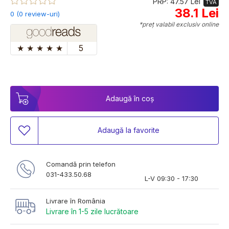
PRP: 47.57 Lei
TVA
38.1 Lei
0 (0 review-uri)
*preț valabil exclusiv online
★
★
★
★
★
5
Adaugă în coș
Adaugă la favorite
Comandă prin telefon
031-433.50.68
L-V 09:30 - 17:30
Livrare în România
Livrare în 1-5 zile lucrătoare