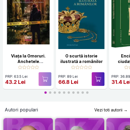
Viața la Omoruri.
O scurtă istorie
Enc
Anchetele
ilustrată a românilor
ciudaț
colonelului
R
Antonescu
PRP: 63.5 Lei
PRP: 89 Lei
PRP: 36.89
43.2 Lei
66.8 Lei
31.4 Le
Autori populari
Vezi toti autorii →