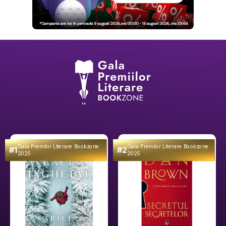
Gala Premilor Literare Bookzone
Gala Premilor Literare Bookzone
#1
#2
2025
2025