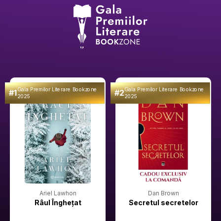
Gala Premilor Literare Bookzone
Gala Premilor Literare Bookzone
#1
#2
2025
2025
Ariel Lawhon
Dan Brown
Râul Înghețat
Secretul secretelor