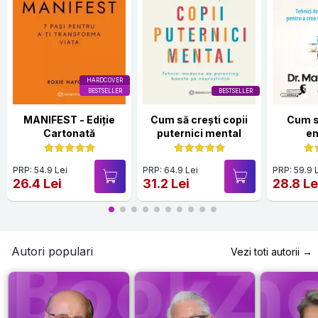
HARDCOVER
BESTSELLER
BESTSELLER
MANIFEST - Ediție
Cum să crești copii
Cum s
Cartonată
puternici mental
em
PRP: 54.9 Lei
PRP: 64.9 Lei
PRP: 59.9 
26.4 Lei
31.2 Lei
28.8 Le
Autori populari
Vezi toti autorii →