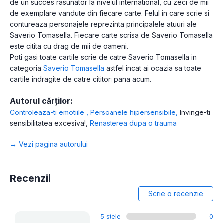
de un succes rasunator la nivelul international, cu zeci de mii
de exemplare vandute din fiecare carte. Felul in care scrie si
contureaza personajele reprezinta principalele atuuri ale
Saverio Tomasella. Fiecare carte scrisa de Saverio Tomasella
este citita cu drag de mii de oameni.
Poti gasi toate cartile scrie de catre Saverio Tomasella in
categoria
Saverio Tomasella
astfel incat ai ocazia sa toate
cartile indragite de catre cititori pana acum.
Autorul cărților:
Controleaza-ti emotiile
,
Persoanele hipersensibile
,
Invinge-ti
sensibilitatea excesiva!
,
Renasterea dupa o trauma
→ Vezi pagina autorului
Recenzii
Scrie o recenzie
5 stele
0