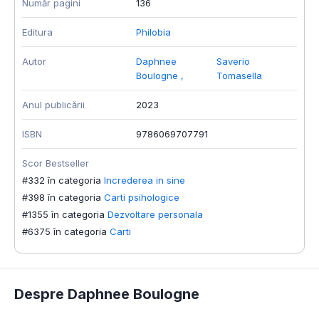
Număr pagini
136
Editura
Philobia
Autor
Daphnee
Saverio
Boulogne
,
Tomasella
Anul publicării
2023
ISBN
9786069707791
Scor Bestseller
#332 în categoria
Increderea in sine
#398 în categoria
Carti psihologice
#1355 în categoria
Dezvoltare personala
#6375 în categoria
Carti
Despre Daphnee Boulogne