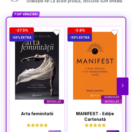
Grăbește-te! La acest produs, stocurile sunt limitate.
TOP VÂNZĂRI
-27.5%
-3.8%
-50% EXTRA
-50% EXTRA
-5
HARDCOVER
BESTSELLER
BESTSELLER
Arta feminitatii
MANIFEST - Ediție
Cartonată