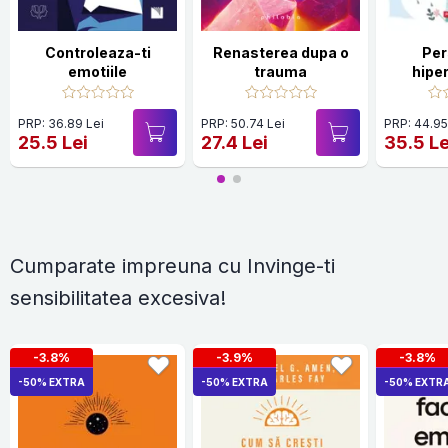
Controleaza-ti
Renasterea dupa o
Per
emotiile
trauma
hipe
PRP: 36.89 Lei
PRP: 50.74 Lei
PRP: 44.95
25.5 Lei
27.4 Lei
35.5 Le
Cumparate impreuna cu Invinge-ti
sensibilitatea excesiva!
-3.8%
-3.9%
-3.8%
-50% EXTRA
-50% EXTRA
-50% EXTR