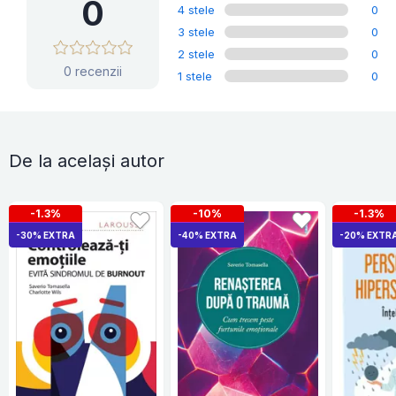
0
4 stele
0
3 stele
0
2 stele
0
0 recenzii
1 stele
0
De la același autor
-1.3%
-10%
-1.3%
-30% EXTRA
-40% EXTRA
-20% EXTR