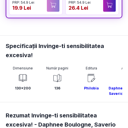
PRP: 54.9 Lei
PRP: 54.9 Lei
P
19.9 Lei
26.4 Lei
2
Specificații Invinge-ti sensibilitatea
excesiva!
Dimensiune
Număr pagini
Editura
Aut
130x200
136
Philobia
Daphnee B
Saverio T
Rezumat Invinge-ti sensibilitatea
excesiva! -
Daphnee Boulogne
,
Saverio