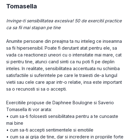
Tomasella
Invinge-ti sensibilitatea excesiva! 50 de exercitii practice 
ca sa fii mai stapan pe tine
Anumite persoane din preajma ta nu inteleg ce inseamna 
sa fii hipersensibil. Poate fi derutant atat pentru ele, sa 
vada ca reactionezi uneori cu o intensitate mai mare, cat 
si pentru tine, atunci cand simti ca nu poti fi pe deplin 
inteles. In realitate, sensibilitatea accentuata nu schimba 
satisfactiile si suferintele pe care le traiesti de-a lungul 
vietii sau cele care apar intr-o relatie, insa este important 
sa o recunosti si sa o accepti.
Exercitiile propuse de Daphnee Boulogne si Saverio 
Tomasella iti vor arata:
• cum sa-ti folosesti sensibilitatea pentru a te cunoaste 
mai bine
• cum sa-ti accepti sentimentele si emotiile
• cum sa ai grija de tine, dar si incredere in propriile forte