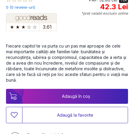
TVA
42.3 Lei
0 (0 review-uri)
*preț valabil exclusiv online
★
★
★
☆
☆
3.61
Fiecare capitol te va purta cu un pas mai aproape de cele 
mai importante calități ale familiei tale: bunătatea și 
recunoștința, iubirea și compromisul, capacitatea de a ierta și 
de a avea din nou încredere, nivelul de compasiune și de 
răbdare, toate încununate de metafore insolite și distractive, 
care să te facă să reții pe loc aceste sfaturi pentru o viață mai 
bună.
Adaugă în coș
Adaugă la favorite