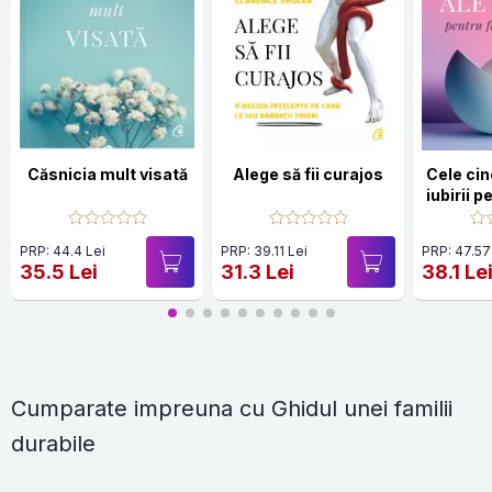
Căsnicia mult visată
Alege să fii curajos
Cele cin
iubirii p
v
PRP: 44.4 Lei
PRP: 39.11 Lei
PRP: 47.57
35.5 Lei
31.3 Lei
38.1 Le
Cumparate impreuna cu Ghidul unei familii
durabile