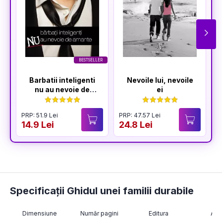
BESTSELLER
Barbatii inteligenti
Nevoile lui, nevoile
nu au nevoie de
ei
amante
PRP: 51.9 Lei
PRP: 47.57 Lei
P
14.9 Lei
24.8 Lei
1
Specificații Ghidul unei familii durabile
Dimensiune
Număr pagini
Editura
Aut