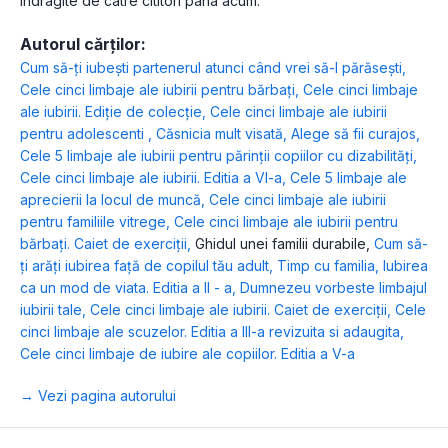
indragite de catre cititori pana acum.
Autorul cărților:
Cum să-ți iubești partenerul atunci când vrei să-l părăsești
,
Cele cinci limbaje ale iubirii pentru bărbați
,
Cele cinci limbaje
ale iubirii. Ediție de colecție
,
Cele cinci limbaje ale iubirii
pentru adolescenti
,
Căsnicia mult visată
,
Alege să fii curajos
,
Cele 5 limbaje ale iubirii pentru părinții copiilor cu dizabilități
,
Cele cinci limbaje ale iubirii. Editia a VI-a
,
Cele 5 limbaje ale
aprecierii la locul de muncă
,
Cele cinci limbaje ale iubirii
pentru familiile vitrege
,
Cele cinci limbaje ale iubirii pentru
bărbați. Caiet de exerciții
,
Ghidul unei familii durabile
,
Cum să-
ți arăți iubirea față de copilul tău adult
,
Timp cu familia
,
Iubirea
ca un mod de viata. Editia a II - a
,
Dumnezeu vorbeste limbajul
iubirii tale
,
Cele cinci limbaje ale iubirii. Caiet de exerciții
,
Cele
cinci limbaje ale scuzelor. Editia a III-a revizuita si adaugita
,
Cele cinci limbaje de iubire ale copiilor. Editia a V-a
→ Vezi pagina autorului