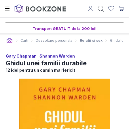
Transport GRATUIT de la 200 lei!
Carti
Dezvoltare personala
Relatii si sex
Ghidul unei 
Gary Chapman
Shannon Warden
Ghidul unei familii durabile
12 idei pentru un camin mai fericit