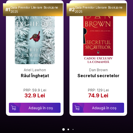
Gala Premilor Literare Bookzone
Gala Premilor Literare Bookzone
#1
#2
2025
2025
Ariel Lawhon
Dan Brown
Râul Înghețat
Secretul secretelor
PRP: 59.9 Lei
PRP: 129 Lei
32.9 Lei
74.9 Lei
Adaugă în coș
Adaugă în coș