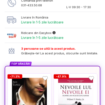
Comandă prin telefon
031-433.50.68
L-V 09:30 - 17:30
Livrare în România
Livrare în 1-5 zile lucrătoare
Ridicare din Easybox
Livrare în 1-5 zile lucrătoare
3 persoane se uită la acest produs.
Grăbește-te! La acest produs, stocurile sunt limitate.
TOP VÂNZĂRI
-71.3%
-47.9%
-