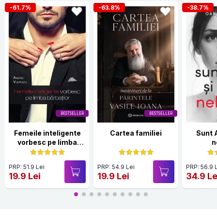
-61.7%
-63.8%
-38.7%
BESTSELLER
BESTSELLER
Femeile inteligente
Cartea familiei
Sunt 
vorbesc pe limba
n
bărbaților
PRP: 51.9 Lei
PRP: 54.9 Lei
PRP: 56.9 
19.9 Lei
19.9 Lei
34.9 Le