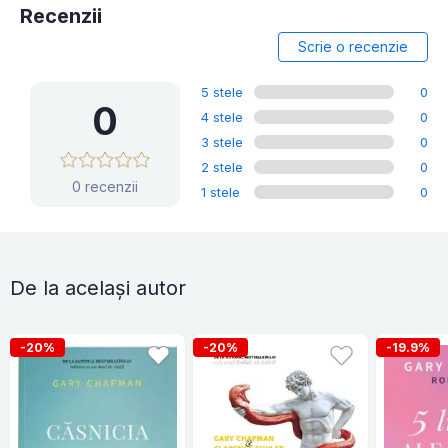
Recenzii
Scrie o recenzie
5 stele
0
0
4 stele
0
3 stele
0
2 stele
0
0 recenzii
1 stele
0
De la același autor
-20%
-20%
-19.9%