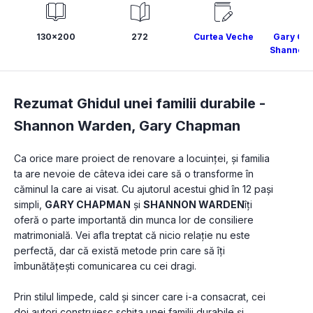
130x200
272
Curtea Veche
Gary Ch
Shannon 
Rezumat Ghidul unei familii durabile -
Shannon Warden
,
Gary Chapman
Ca orice mare proiect de renovare a locuinței, și familia 
ta are nevoie de câteva idei care să o transforme în 
căminul la care ai visat. Cu ajutorul acestui ghid în 12 pași 
simpli, 
GARY CHAPMAN
 și 
SHANNON WARDEN
îți 
oferă o parte importantă din munca lor de consiliere 
matrimonială. Vei afla treptat că nicio relație nu este 
perfectă, dar că există metode prin care să îți 
îmbunătățești comunicarea cu cei dragi.
Prin stilul limpede, cald și sincer care i-a consacrat, cei 
doi autori construiesc schița unei familii durabile și 