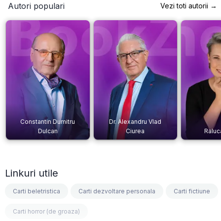
Autori populari
Vezi toti autorii →
Constantin Dumitru
Dr. Alexandru Vlad
Dulcan
Ciurea
Raluc
Linkuri utile
Carti beletristica
Carti dezvoltare personala
Carti fictiune
Carti horror (de groaza)