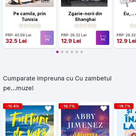
Pe camila, prin
Zgarie-norii din
Eu,..
Tunisia
Shanghai
PRP: 40.59 Lei
PRP: 26.32 Lei
PRP: 26.32
32.5 Lei
12.9 Lei
12.9 Le
Cumparate impreuna cu Cu zambetul
pe...muze!
-15.4%
-16.7%
-16.7%