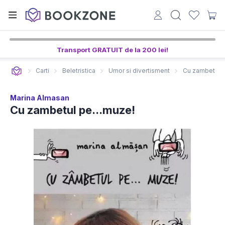
Transport GRATUIT de la 200 lei!
Carti
Beletristica
Umor si divertisment
Cu zambetul p
Marina Almasan
Cu zambetul pe...muze!