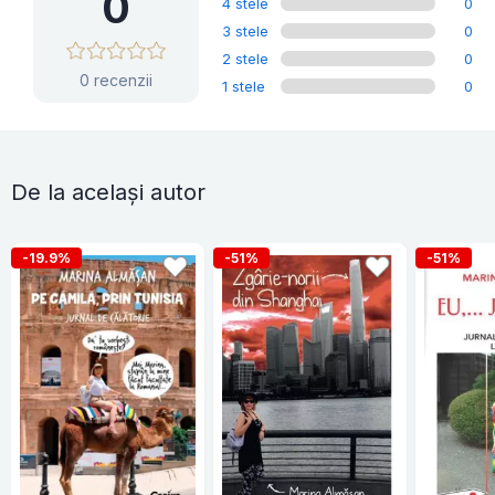
0
4 stele
0
3 stele
0
2 stele
0
0 recenzii
1 stele
0
De la același autor
-19.9%
-51%
-51%