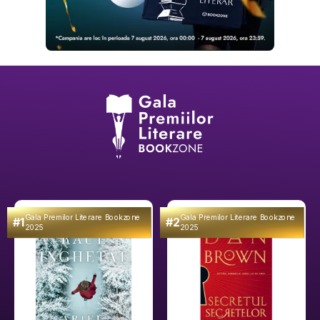
Gala Premilor Literare Bookzone
Gala Premilor Literare Bookzone
#1
#2
2025
2025