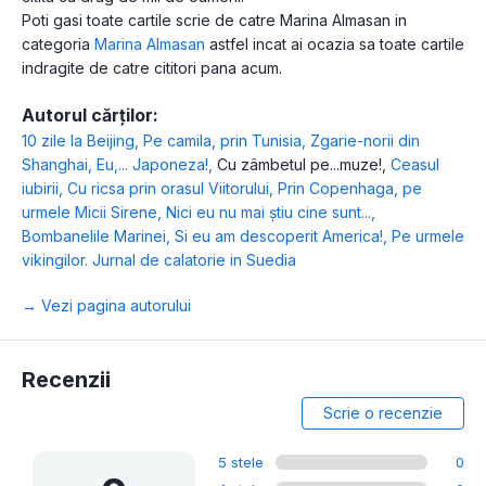
Poti gasi toate cartile scrie de catre Marina Almasan in
categoria
Marina Almasan
astfel incat ai ocazia sa toate cartile
indragite de catre cititori pana acum.
Autorul cărților:
10 zile la Beijing
,
Pe camila, prin Tunisia
,
Zgarie-norii din
Shanghai
,
Eu,... Japoneza!
,
Cu zâmbetul pe...muze!
,
Ceasul
iubirii
,
Cu ricsa prin orasul Viitorului
,
Prin Copenhaga, pe
urmele Micii Sirene
,
Nici eu nu mai ştiu cine sunt...
,
Bombanelile Marinei
,
Si eu am descoperit America!
,
Pe urmele
vikingilor. Jurnal de calatorie in Suedia
→ Vezi pagina autorului
Recenzii
Scrie o recenzie
5 stele
0