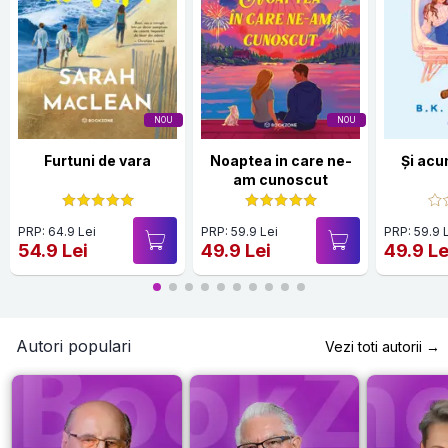
NOU
NOU
Furtuni de vara
Noaptea in care ne-
Și acu
am cunoscut
PRP: 64.9 Lei
PRP: 59.9 Lei
PRP: 59.9 
54.9 Lei
49.9 Lei
49.9 Le
Autori populari
Vezi toti autorii →