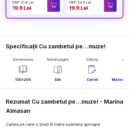
PRP: 51.9 Lei
PRP: 54.9 Lei
19.9 Lei
19.9 Lei
Specificații Cu zambetul pe...muze!
Dimensiune
Număr pagini
Editura
Aut
130x200
336
Corint
Marina A
Rezumat Cu zambetul pe...muze! -
Marina
Almasan
Cartea pe care o țineți în mâna seamana aproape 