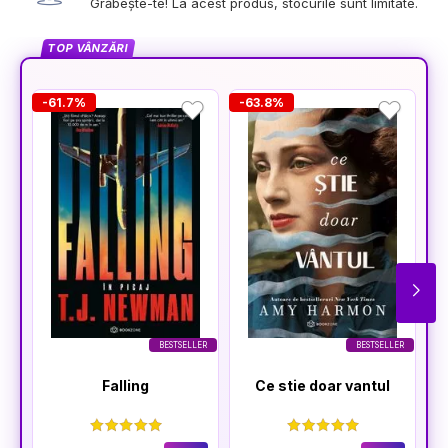
Grăbește-te! La acest produs, stocurile sunt limitate.
TOP VÂNZĂRI
-61.7%
-63.8%
-
BESTSELLER
BESTSELLER
Falling
Ce stie doar vantul