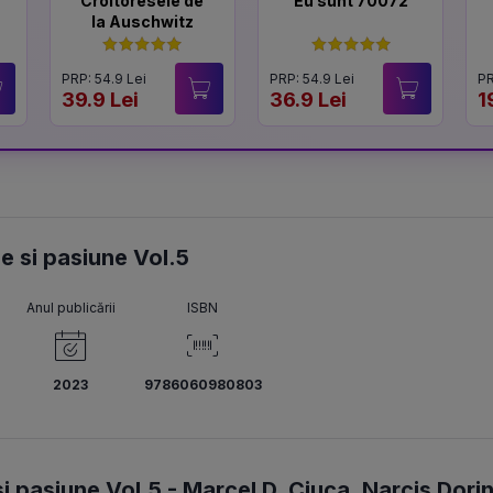
Croitoresele de
Eu sunt 70072
la Auschwitz
PRP: 54.9 Lei
PRP: 54.9 Lei
PR
39.9 Lei
36.9 Lei
1
rie si pasiune Vol.5
Anul publicării
ISBN
2023
9786060980803
si pasiune Vol.5 -
Marcel D. Ciuca
,
Narcis Dori