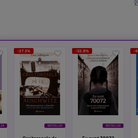
-27.3%
-32.8%
-6
LER
BESTSELLER
BESTSELLER