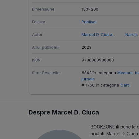
Dimensiune
130x200
Editura
Publisol
Autor
Marcel D. Ciuca
,
Narcis 
Anul publicării
2023
ISBN
9786060980803
Scor Bestseller
#342 în categoria
Memorii, bio
jurnale
#11756 în categoria
Carti
Despre Marcel D. Ciuca
BOOKZONE iti pune la dis
noutati. Marcel D. Ciuca