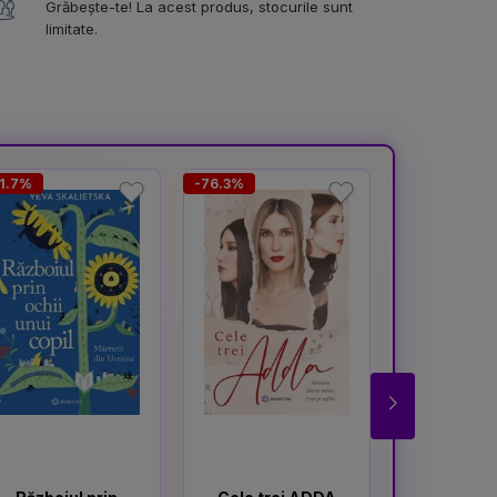
Grăbește-te! La acest produs, stocurile sunt
limitate.
1.7%
-76.3%
-23.7%