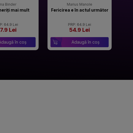
rina Binder
Marius Manole
meriți mai mult
Fericirea e în actul următor
P: 64.9 Lei
PRP: 64.9 Lei
7.9 Lei
54.9 Lei
Adaugă în coș
Adaugă în coș