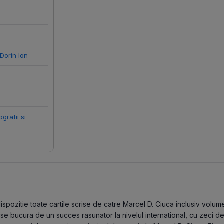
Dorin Ion
grafii si
pozitie toate cartile scrise de catre Marcel D. Ciuca inclusiv volume l
 se bucura de un succes rasunator la nivelul international, cu zeci d