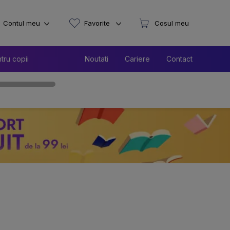
Contul meu
Favorite
Cosul meu
tru copii
Noutati
Cariere
Contact