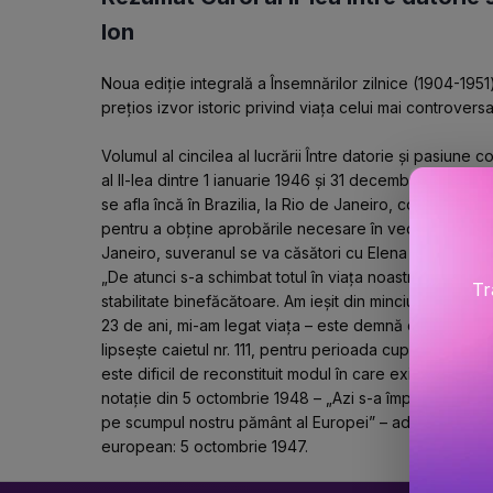
Ion
Noua ediție integrală a Însemnărilor zilnice (1904-1951) 
prețios izvor istoric privind viața celui mai controver
Volumul al cincilea al lucrării Între datorie și pasiune c
al II-lea dintre 1 ianuarie 1946 și 31 decembrie 1948. L
se afla încă în Brazilia, la Rio de Janeiro, consemnând 
pentru a obține aprobările necesare în vederea întoarcer
Janeiro, suveranul se va căsători cu Elena Lupescu, în 
„De atunci s-a schimbat totul în viața noastră, a venit a
Tr
stabilitate binefăcătoare. Am ieșit din minciună și am a
23 de ani, mi-am legat viața – este demnă de a ocupa ș
lipsește caietul nr. 111, pentru perioada cuprinsă într
este dificil de reconstituit modul în care exilații au reuși
notație din 5 octombrie 1948 – „Azi s-a împlinit anul d
pe scumpul nostru pământ al Europei” – aduce lămuriri 
european: 5 octombrie 1947.