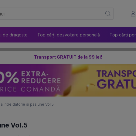
ți de dragoste
Top cărți dezvoltare personală
Top cărți pen
Transport GRATUIT de la 99 lei!
lea intre datorie si pasiune Vol.5
iune Vol.5