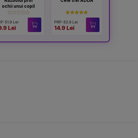
Războiul prin
Cele trei ADDA
Naziști
ochii unui copil
spunea
nu
P: 51.9 Lei
PRP: 62.9 Lei
PRP: 54.9 Lei
9.9 Lei
14.9 Lei
41.9 Lei
n