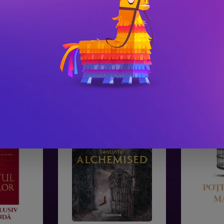
#3
#4
Gala Premilor Literare
Gala Premilor
Bookzone 2025
Bookzone 20