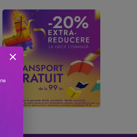
ine
!