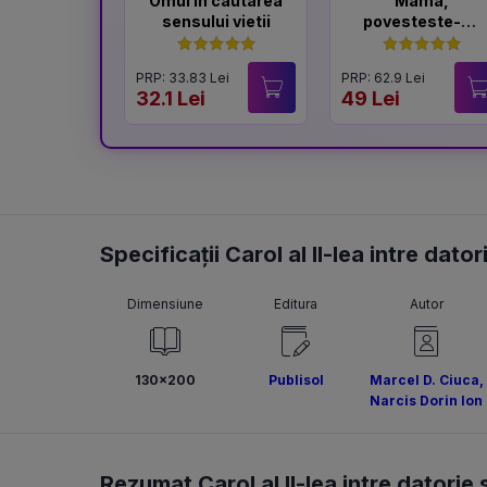
Omul in cautarea
Mama,
sensului vietii
povesteste-mi
despre tine!
PRP: 33.83 Lei
PRP: 62.9 Lei
32.1 Lei
49 Lei
Specificații Carol al II-lea intre dato
Dimensiune
Editura
Autor
130x200
Publisol
Marcel D. Ciuca
,
Narcis Dorin Ion
Rezumat Carol al II-lea intre datorie 