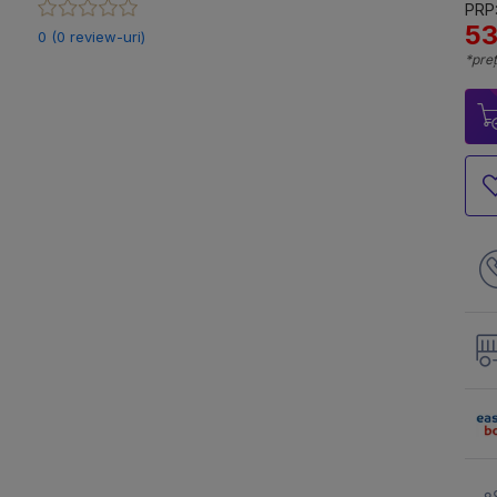
PRP:
53
0 (0 review-uri)
*preț