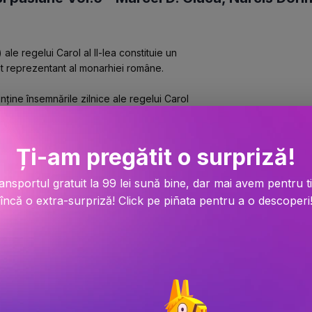
ale regelui Carol al II-lea constituie un 
sat reprezentant al monarhiei române.
onține însemnările zilnice ale regelui Carol 
a începutul acestei perioade, fostul suveran 
în jurnalul cotidian eforturile depuse 
ii în Europa. În Brazilia, la Rio de 
Ți-am pregătit o surpriză!
3 iulie 1947, eveniment comentat astfel: 
supra mea o liniște și, ca să zic așa, o 
ansportul gratuit la 99 lei sună bine, dar mai avem pentru t
rătat lumei întregi că Duduia – de care, de 
încă o extra-surpriză! Click pe piñata pentru a o descoperi
i un loc de cinste”. Deoarece din jurnal 
e 11 decembrie 1946 și 4 decembrie 1947, 
t să ajungă în Portugalia, la Estoril. O 
e când, după atâta vreme, am sosit, din nou, 
asupra datei revenirii pe continentul 