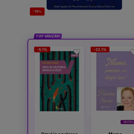
-15%
TOP VÂNZĂRI
-5.1%
-22.1%
BESTSEL