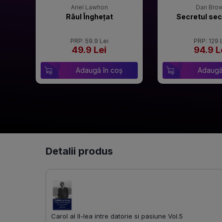
Ariel Lawhon
Dan Bro
Râul Înghețat
Secretul sec
PRP: 59.9 Lei
PRP: 129 
49.9 Lei
94.9 L
Adaugă în coș
Adaugă
Detalii produs
Carol al II-lea intre datorie si pasiune Vol.5