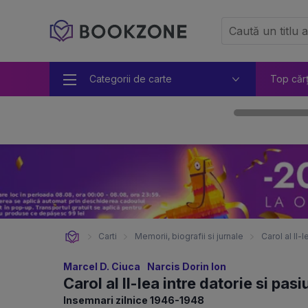
Categorii de carte
Top căr
Carti
Memorii, biografii si jurnale
Carol al II-
Marcel D. Ciuca
Narcis Dorin Ion
Carol al II-lea intre datorie si pas
Insemnari zilnice 1946-1948