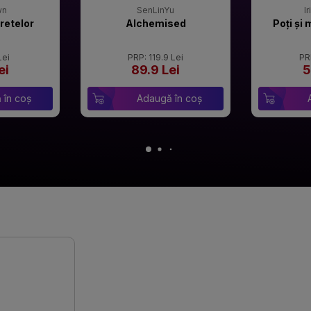
wn
SenLinYu
I
retelor
Alchemised
Poți și 
Lei
PRP: 119.9 Lei
PR
ei
89.9 Lei
5
 în coș
Adaugă în coș