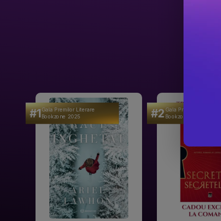
#1
#2
Gala Premilor Literare
Gala Premilor Literare
Bookzone 2025
Bookzone 2025