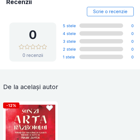
Recenzii
Scrie o recenzie
5 stele
0
0
4 stele
0
3 stele
0
2 stele
0
0 recenzii
1 stele
0
De la același autor
-12%