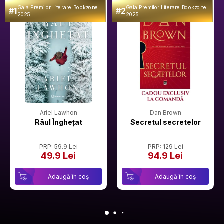
Gala Premilor Literare Bookzone
Gala Premilor Literare Bookzone
#1
#2
2025
2025
Ariel Lawhon
Dan Brown
Râul Înghețat
Secretul secretelor
PRP: 59.9 Lei
PRP: 129 Lei
49.9 Lei
94.9 Lei
Adaugă în coș
Adaugă în coș