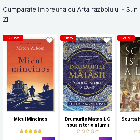
Cumparate impreuna cu Arta razboiului - Sun
Zi
-27.6%
-15%
-20%
Micul Mincinos
Drumurile Matasii. O
Scurta i
noua istorie a lumii