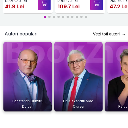
PRP: 57.9 Lei
PRP: 129 Lei
PRP: 59 Le
41.9 Lei
109.7 Lei
47.2 Le
Autori populari
Vezi toti autorii →
Constantin Dumitru
Dr. Alexandru Vlad
Dulcan
Ciurea
Raluc