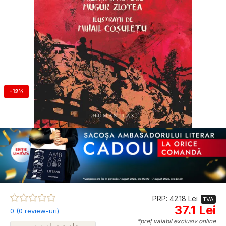
-12%
PRP: 42.18 Lei
TVA
37.1 Lei
0 (0 review-uri)
*preț valabil exclusiv online