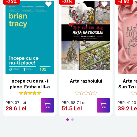
-20%
-25%
-4.9%
Incepe cu ce nu-ti
Arta razboiului
Arta ra
place. Editia a III-a
Sun Tzu
PRP: 37 Lei
PRP: 68.7 Lei
PRP: 41.23
29.6 Lei
51.5 Lei
39.2 Le