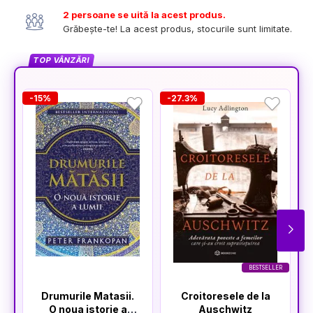
2 persoane se uită la acest produs.
Grăbește-te! La acest produs, stocurile sunt limitate.
TOP VÂNZĂRI
-15%
-27.3%
-
BESTSELLER
Drumurile Matasii.
Croitoresele de la
O noua istorie a
Auschwitz