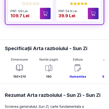
lumii
PRP: 129 Lei
PRP: 54.9 Lei
P
109.7 Lei
39.9 Lei
2
Specificații Arta razboiului - Sun Zi
Dimensiune
Număr pagini
Editura
Aut
150x210
160
Humanitas
Sun 
Rezumat Arta razboiului - Sun Zi -
Sun Zi
Scrierea generalului 
Sun Zi
, carte fundamentala a 