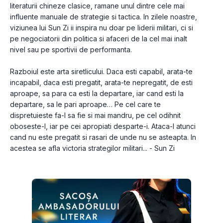
literaturii chineze clasice, ramane unul dintre cele mai 
influente manuale de strategie si tactica. In zilele noastre, 
viziunea lui Sun Zi ii inspira nu doar pe liderii militari, ci si 
pe negociatorii din politica si afaceri de la cel mai inalt 
nivel sau pe sportivii de performanta.
Razboiul este arta siretlicului. Daca esti capabil, arata-te 
incapabil, daca esti pregatit, arata-te nepregatit, de esti 
aproape, sa para ca esti la departare, iar cand esti la 
departare, sa le pari aproape… Pe cel care te 
dispretuieste fa-l sa fie si mai mandru, pe cel odihnit 
oboseste-l, iar pe cei apropiati desparte-i. Ataca-l atunci 
cand nu este pregatit si rasari de unde nu se asteapta. In 
acestea se afla victoria strategilor militari... - Sun Zi