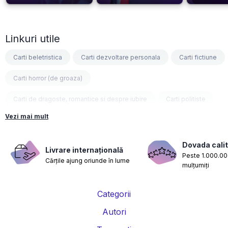
Linkuri utile
Carti beletristica
Carti dezvoltare personala
Carti fictiune
Carti horror (de groaza)
Carti de dragoste, romantice si despre iubire
Carti politiste
Vezi mai mult
Carti fantasy
Carti psihologice
Carti nutritie, sanatate si de slabit
Carti diete
Dovada calit
Livrare internațională
Peste 1.000.000
Cărțile ajung oriunde în lume
Carti despre sarcina si nastere
Carti educatie financiara
mulțumiți
Carti management si leadership
Carti marketing si vanzari
Categorii
Carti de istorie
Carti pentru copii
Carti Parintele Necula
Autori
Carti Dr. Alexandru Ciurea
Carti Parintele Vasile Ioana