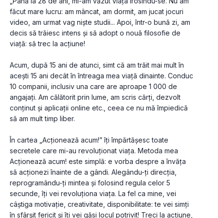
„Până la 28 de ani, mi-am văzut viața irosindu-se. Nu am 
făcut mare lucru: am mâncat, am dormit, am jucat jocuri 
video, am urmat vag niște studii... Apoi, într-o bună zi, am 
decis să trăiesc intens și să adopt o nouă filosofie de 
viață: să trec la acțiune!
Acum, după 15 ani de atunci, simt că am trăit mai mult în 
acești 15 ani decât în întreaga mea viață dinainte. Conduc 
10 companii, inclusiv una care are aproape 1 000 de 
angajați. Am călătorit prin lume, am scris cărți, dezvolt 
conținut și aplicații online etc., ceea ce nu mă împiedică 
să am mult timp liber.
În cartea „Acționează acum!” îți împărtășesc toate 
secretele care mi-au revoluționat viața. Metoda mea 
Acționează acum! este simplă: e vorba despre a învăța 
să acționezi înainte de a gândi. Alegându-ți direcția, 
reprogramându-ți mintea și folosind regula celor 5 
secunde, îți vei revoluționa viața. La fel ca mine, vei 
câștiga motivație, creativitate, disponibilitate: te vei simți 
în sfârșit fericit și îți vei găsi locul potrivit! Treci la acțiune, 