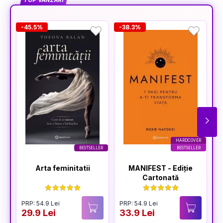
TOP VÂNZĂRI
-45.5%
-38.3%
-
HARDCOVER
BESTSELLER
BESTSELLER
Arta feminitatii
MANIFEST - Ediție
Cartonată
PRP: 54.9 Lei
PRP: 54.9 Lei
P
29.9 Lei
33.9 Lei
3