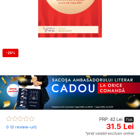
-25%
PRP: 42 Lei
TVA
31.5 Lei
0 (0 review-uri)
*preț valabil exclusiv online