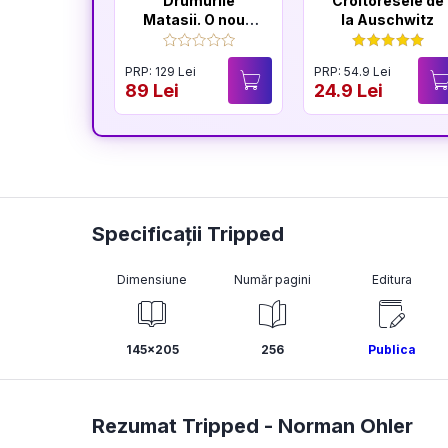
Drumurile
Croitoresele de
Matasii. O noua
la Auschwitz
istorie a lumii
PRP: 129 Lei
PRP: 54.9 Lei
89 Lei
24.9 Lei
Specificații Tripped
Dimensiune
Număr pagini
Editura
145x205
256
Publica
Rezumat Tripped -
Norman Ohler