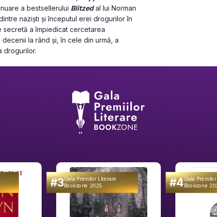
nuare a bestsellerului 
Blitzed
 al lui Norman 
ntre naziști și începutul erei drogurilor în 
 secretă a împiedicat cercetarea 
ecenii la rând și, în cele din urmă, a 
 drogurilor.
#3
#4
Gala Premilor Literare
Gala Premilor
Bookzone 2025
Bookzone 20