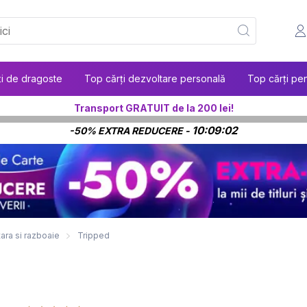
ți de dragoste
Top cărți dezvoltare personală
Top cărți pen
Transport GRATUIT de la 200 lei!
10:09:01
-50% EXTRA REDUCERE -
itara si razboaie
Tripped