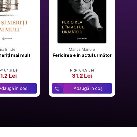
rina Binder
Marius Manole
meriți mai mult
Fericirea e în actul următor
P: 64.9 Lei
PRP: 64.9 Lei
1.2 Lei
31.2 Lei
Adaugă în coș
Adaugă în coș