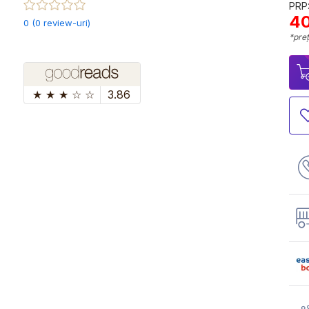
PRP:
40
0 (0 review-uri)
*preț
★
★
★
☆
☆
3.86