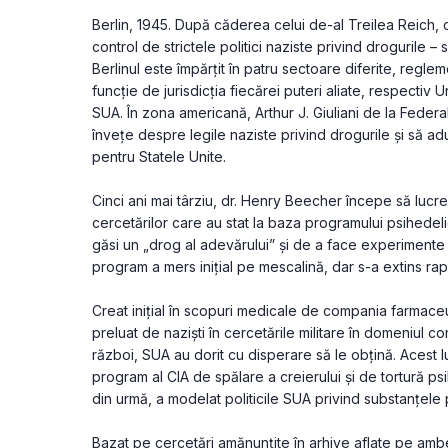
Berlin, 1945. După căderea celui de-al Treilea Reich, c
control de strictele politici naziste privind drogurile – 
Berlinul este împărțit în patru sectoare diferite, regleme
funcție de jurisdicția fiecărei puteri aliate, respectiv 
SUA. În zona americană, Arthur J. Giuliani de la Federa
învețe despre legile naziste privind drogurile și să ad
pentru Statele Unite.
Cinci ani mai târziu, dr. Henry Beecher începe să luc
cercetărilor care au stat la baza programului psihedelic
găsi un „drog al adevărului” și de a face experimente c
program a mers inițial pe mescalină, dar s-a extins ra
Creat inițial în scopuri medicale de compania farmaceu
preluat de naziști în cercetările militare în domeniul con
război, SUA au dorit cu disperare să le obțină. Acest lu
program al CIA de spălare a creierului și de tortură psih
din urmă, a modelat politicile SUA privind substanțele
Bazat pe cercetări amănunțite în arhive aflate pe ambele