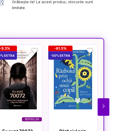
Grăbește-te! La acest produs, stocurile sunt
limitate.
-9.3%
-61.5%
-16.6%
0% EXTRA
-50% EXTRA
-50% EXTRA
BESTSELLER