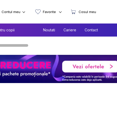
Contul meu
Favorite
Cosul meu
tru copii
Noutati
Cariere
Contact