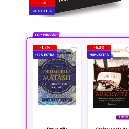
-1.5%
-30% EXTRA
TOP VÂNZĂRI
-1.4%
-9.3%
-30% EXTRA
-50% EXTRA
BESTSEL