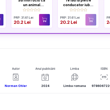
Sa mori ucis ca
Te iau la pietre
un animal
conducator iubit.
salbatic. Seria
Seria Sfarsitul
Sfarsitul
Ceausestilor
PRP: 31.61 Lei
PRP: 31.61 Lei
PR
Ceausestilor
Vol.1
20.2 Lei
20.2 Lei
2
Vol.2
Autor
Anul publicării
Limba
ISBN
Norman Ohler
2024
Limba romana
978606722