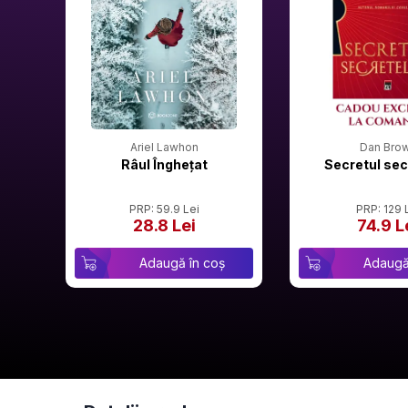
Ariel Lawhon
Dan Bro
Râul Înghețat
Secretul sec
PRP: 59.9 Lei
PRP: 129 
28.8 Lei
74.9 L
Adaugă în coș
Adaugă