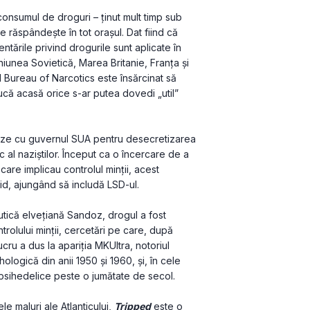
onsumul de droguri – ținut mult timp sub 
se răspândește în tot orașul. Dat fiind că 
ntările privind drogurile sunt aplicate în 
Uniunea Sovietică, Marea Britanie, Franța și 
l Bureau of Narcotics este însărcinat să 
ucă acasă orice s-ar putea dovedi „util” 
reze cu guvernul SUA pentru desecretizarea 
 al naziștilor. Început ca o încercare de a 
are implicau controlul minții, acest 
pid, ajungând să includă LSD-ul.
tică elvețiană Sandoz, drogul a fost 
trolului minții, cercetări pe care, după 
cru a dus la apariția MKUltra, notoriul 
ologică din anii 1950 și 1960, și, în cele 
 psihedelice peste o jumătate de secol.
 maluri ale Atlanticului, 
Tripped
 este o 