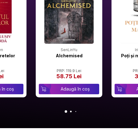
wn
SenLinYu
I
retelor
Alchemised
Poți și 
Lei
PRP: 119.9 Lei
PR
ei
58.75 Lei
3
 în coș
Adaugă în coș