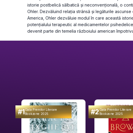
istorie postbelică sălbatică și neconvențională, o conti
Ohler. Dezvăluind relația strânsă și legăturile ascunse di
America, Ohler dezvăluie modul în care această istorie
potențialului terapeutic al medicamentelor psihedelice d
devenit parte din temelia războiului american împotriva
#1
#2
Gala Premilor Literare
Gala Premilor Literare
Bookzone 2025
Bookzone 2025