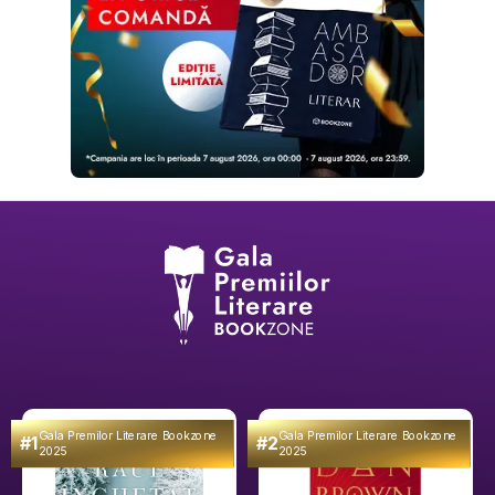
Gala Premilor Literare Bookzone
Gala Premilor Literare Bookzone
#1
#2
2025
2025