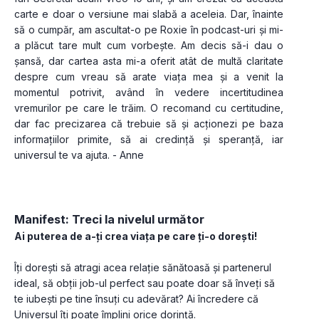
carte e doar o versiune mai slabă a aceleia. Dar, înainte 
să o cumpăr, am ascultat-o pe Roxie în podcast-uri și mi-
a plăcut tare mult cum vorbește. Am decis să-i dau o 
șansă, dar cartea asta mi-a oferit atât de multă claritate 
despre cum vreau să arate viața mea și a venit la 
momentul potrivit, având în vedere incertitudinea 
vremurilor pe care le trăim. O recomand cu certitudine, 
dar fac precizarea că trebuie să și acționezi pe baza 
informațiilor primite, să ai credință și speranță, iar 
universul te va ajuta. - Anne
Manifest: Treci la nivelul următor
Ai puterea de a-ți crea viața pe care ți-o dorești!
Îți dorești să atragi acea relație sănătoasă și partenerul 
ideal, să obții job-ul perfect sau poate doar să înveți să 
te iubești pe tine însuți cu adevărat? Ai încredere că 
Universul îți poate împlini orice dorință. 