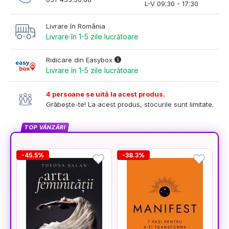
L-V 09:30 - 17:30
Livrare în România
Livrare în 1-5 zile lucrătoare
Ridicare din Easybox
Livrare în 1-5 zile lucrătoare
4 persoane se uită la acest produs.
Grăbește-te! La acest produs, stocurile sunt limitate.
TOP VÂNZĂRI
-45.5%
-38.3%
-