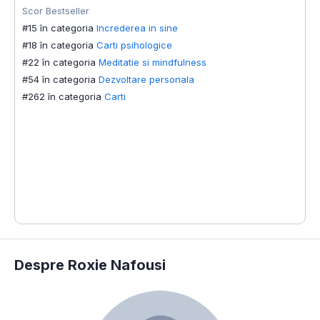
Scor Bestseller
S
#15 în categoria
Increderea in sine
#
#18 în categoria
Carti psihologice
#
#22 în categoria
Meditatie si mindfulness
#
#54 în categoria
Dezvoltare personala
#
#262 în categoria
Carti
Despre Roxie Nafousi