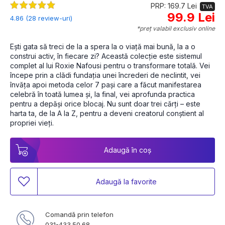
PRP: 169.7 Lei
TVA
99.9 Lei
4.86 (28 review-uri)
*preț valabil exclusiv online
Ești gata să treci de la a spera la o viață mai bună, la a o 
construi activ, în fiecare zi? Această colecție este sistemul 
complet al lui Roxie Nafousi pentru o transformare totală. Vei 
începe prin a clădi fundația unei încrederi de neclintit, vei 
învăța apoi metoda celor 7 pași care a făcut manifestarea 
celebră în toată lumea și, la final, vei aprofunda practica 
pentru a depăși orice blocaj. Nu sunt doar trei cărți – este 
harta ta, de la A la Z, pentru a deveni creatorul conștient al 
propriei vieți.
Adaugă în coș
Adaugă la favorite
Comandă prin telefon
031-433.50.68