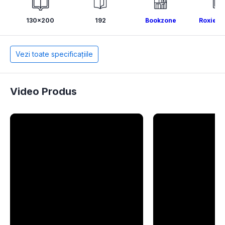
130x200
192
Bookzone
Roxie N
Vezi toate specificațiile
Video Produs