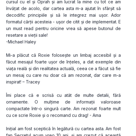
cursul cu el și Oprah și am lucrat la mine cu tot ce am 
învățat de acolo, dar cartea asta m-a ajutat în sfârșit să 
decodific principiile și să le integrez mai ușor. Ador 
formatul cărții acesteia - ușor de citit și de implementat. E 
un must read pentru oricine vrea să apese butonul de 
resetare a vieții sale!
-Michael Haley
Mi-a plăcut că Roxie folosește un limbaj accesibil și a 
făcut mesajul foarte ușor de înțeles, a dat exemple din 
viața reală și din realitatea actuală, ceea ce a făcut să fie 
un mesaj cu care nu doar că am rezonat, dar care m-a 
inspirat! – Tracey
Îmi place că e scrisă cu atât de multe detalii, fără 
ornamente. O mulțime de informații valoroase 
compactate într-o singură carte. Am rezonat foarte mult 
cu ce scrie Roxie și o recomand cu drag! - Ama
Inițial am fost sceptică în legătură cu cartea asta. Am fost 
fan Secretul acum vreo 10 ani, și am crezut că această 