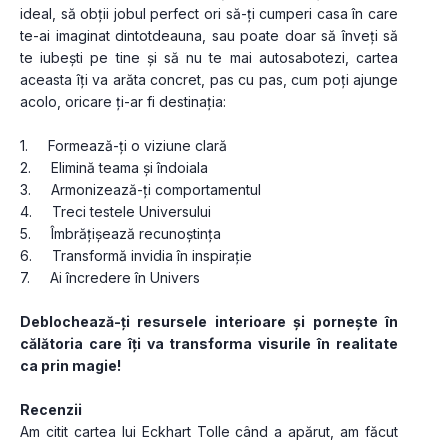
ideal, să obții jobul perfect ori să-ți cumperi casa în care 
te-ai imaginat dintotdeauna, sau poate doar să înveți să 
te iubești pe tine și să nu te mai autosabotezi, cartea 
aceasta îți va arăta concret, pas cu pas, cum poți ajunge 
acolo, oricare ți-ar fi destinația:
1.     Formează-ți o viziune clară
2.     Elimină teama și îndoiala
3.     Armonizează-ți comportamentul
4.     Treci testele Universului
5.     Îmbrățișează recunoștința
6.     Transformă invidia în inspirație
7.     Ai încredere în Univers
Deblochează-ți resursele interioare și pornește în 
călătoria care îți va transforma visurile în realitate 
ca prin magie!
Recenzii
Am citit cartea lui Eckhart Tolle când a apărut, am făcut 