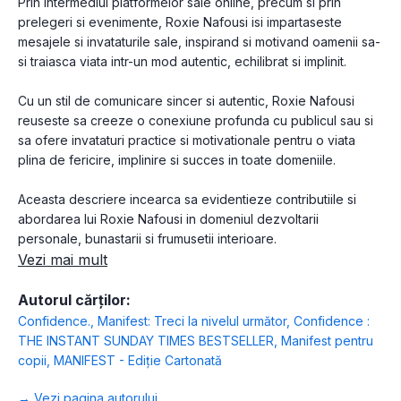
Prin intermediul platformelor sale online, precum si prin
prelegeri si evenimente, Roxie Nafousi isi impartaseste
mesajele si invataturile sale, inspirand si motivand oamenii sa-
si traiasca viata intr-un mod autentic, echilibrat si implinit.
Cu un stil de comunicare sincer si autentic, Roxie Nafousi
reuseste sa creeze o conexiune profunda cu publicul sau si
sa ofere invataturi practice si motivationale pentru o viata
plina de fericire, implinire si succes in toate domeniile.
Aceasta descriere incearca sa evidentieze contributiile si
abordarea lui Roxie Nafousi in domeniul dezvoltarii
personale, bunastarii si frumusetii interioare.
Vezi mai mult
Autorul cărților:
Confidence.
,
Manifest: Treci la nivelul următor
,
Confidence :
THE INSTANT SUNDAY TIMES BESTSELLER
,
Manifest pentru
copii
,
MANIFEST - Ediție Cartonată
→ Vezi pagina autorului