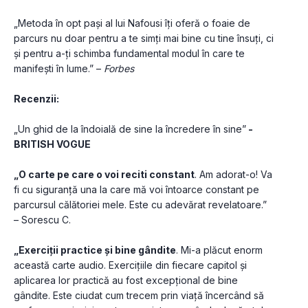
„Metoda în opt pași al lui Nafousi îți oferă o foaie de 
parcurs nu doar pentru a te simți mai bine cu tine însuți, ci 
și pentru a-ți schimba fundamental modul în care te 
manifești în lume.” – 
Forbes
Recenzii: 
„Un ghid de la îndoială de sine la încredere în sine”
 - 
BRITISH VOGUE 
„O carte pe care o voi reciti constant
. Am adorat-o! Va 
fi cu siguranță una la care mă voi întoarce constant pe 
parcursul călătoriei mele. Este cu adevărat revelatoare.” 
– Sorescu C.
„Exerciții practice și bine gândite
. Mi-a plăcut enorm 
această carte audio. Exercițiile din fiecare capitol și 
aplicarea lor practică au fost excepțional de bine 
gândite. Este ciudat cum trecem prin viață încercând să 