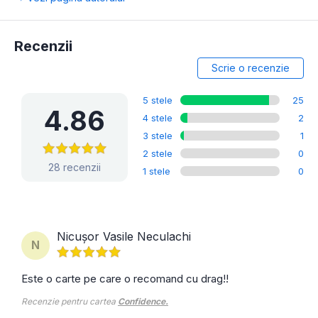
Recenzii
Scrie o recenzie
5 stele
25
4.86
4 stele
2
3 stele
1
2 stele
0
28 recenzii
1 stele
0
Nicușor Vasile Neculachi
N
Este o carte pe care o recomand cu drag!!
Recenzie pentru cartea
Confidence.