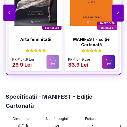
HARDCOVER
BESTSELLER
BESTSELLER
Arta feminitatii
MANIFEST - Ediție
Cartonată
PRP: 54.9 Lei
PRP: 54.9 Lei
P
29.9 Lei
33.9 Lei
3
Specificații - MANIFEST - Ediție
Cartonată
Dimensiune
Număr pagini
Editura
Aut