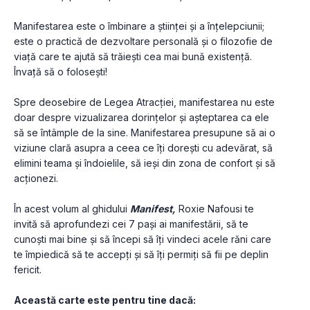
Manifestarea este o îmbinare a științei și a înțelepciunii; 
este o practică de dezvoltare personală și o filozofie de 
viață care te ajută să trăiești cea mai bună existență. 
Învață să o folosești!
Spre deosebire de Legea Atracției, manifestarea nu este 
doar despre vizualizarea dorințelor și așteptarea ca ele 
să se întâmple de la sine. Manifestarea presupune să ai o 
viziune clară asupra a ceea ce îți dorești cu adevărat, să 
elimini teama și îndoielile, să ieși din zona de confort și să 
acționezi.
În acest volum al ghidului 
Manifest,
 Roxie Nafousi te 
invită să aprofundezi cei 7 pași ai manifestării, să te 
cunoști mai bine și să începi să îți vindeci acele răni care 
te împiedică să te accepți și să îți permiți să fii pe deplin 
fericit. 
Această carte este pentru tine dacă: