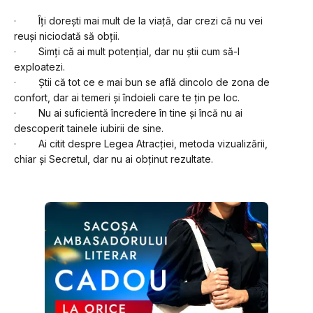
·        Îți dorești mai mult de la viață, dar crezi că nu vei 
reuși niciodată să obții. 
·        Simți că ai mult potențial, dar nu știi cum să-l 
exploatezi.
·        Știi că tot ce e mai bun se află dincolo de zona de 
confort, dar ai temeri și îndoieli care te țin pe loc.
·        Nu ai suficientă încredere în tine și încă nu ai 
descoperit tainele iubirii de sine.
·        Ai citit despre Legea Atracției, metoda vizualizării, 
chiar și Secretul, dar nu ai obținut rezultate.