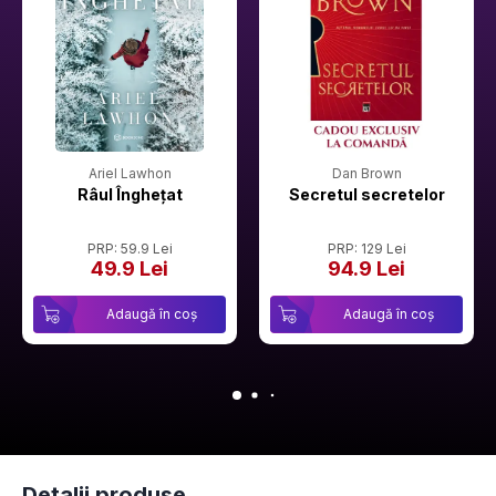
Ariel Lawhon
Dan Brown
Râul Înghețat
Secretul secretelor
PRP: 59.9 Lei
PRP: 129 Lei
49.9 Lei
94.9 Lei
Adaugă în coș
Adaugă în coș
Detalii produse