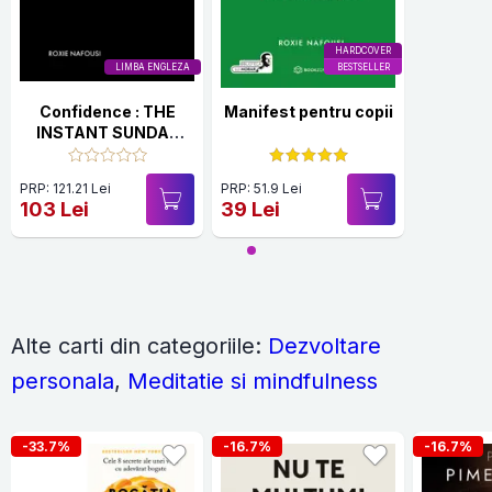
HARDCOVER
LIMBA ENGLEZA
BESTSELLER
Confidence : THE
Manifest pentru copii
INSTANT SUNDAY
TIMES BESTSELLER
PRP: 121.21 Lei
PRP: 51.9 Lei
103 Lei
39 Lei
Alte carti din categoriile:
Dezvoltare
personala
,
Meditatie si mindfulness
-33.7%
-16.7%
-16.7%