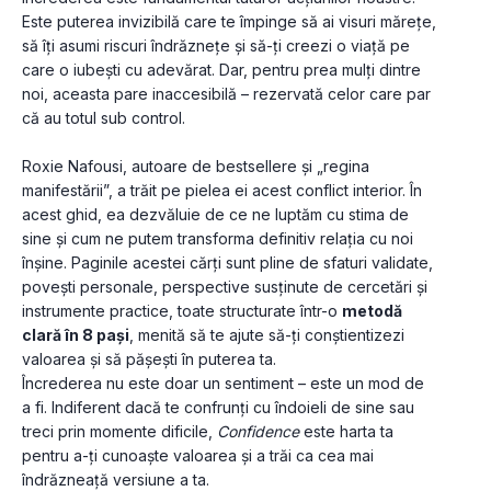
Este puterea invizibilă care te împinge să ai visuri măreţe, 
să îți asumi riscuri îndrăznețe și să-ţi creezi o viață pe 
care o iubești cu adevărat. Dar, pentru prea mulți dintre 
noi, aceasta pare inaccesibilă – rezervată celor care par 
că au totul sub control.
Roxie Nafousi, autoare de bestsellere și „regina 
manifestării”, a trăit pe pielea ei acest conflict interior. În 
acest ghid, ea dezvăluie de ce ne luptăm cu stima de 
sine și cum ne putem transforma definitiv relația cu noi 
înșine. Paginile acestei cărți sunt pline de sfaturi validate, 
povești personale, perspective susținute de cercetări și 
instrumente practice, toate structurate într-o 
metodă 
clară în 8 pași
, menită să te ajute să-ți conștientizezi 
valoarea și să pășești în puterea ta.
Încrederea nu este doar un sentiment – este un mod de 
a fi. Indiferent dacă te confrunți cu îndoieli de sine sau 
treci prin momente dificile, 
Confidence
 este harta ta 
pentru a-ți cunoaște valoarea și a trăi ca cea mai 
îndrăzneață versiune a ta.