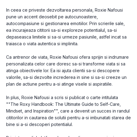
In ceea ce priveste dezvoltarea personala, Roxie Nafousi
pune un accent deosebit pe autocunoastere,
autocompasiune si gestionarea emotiilor. Prin scrierile sale,
ea incurajeaza cititorii sa-si exploreze potentialul, sa-si
depaseasca limitele si sa-si urmeze pasiunile, astfel incat sa
traiasca o viata autentica si implinita.
Ca antrenor de viata, Roxie Nafousi ofera sprijin si indrumare
personalizata celor care doresc sa-si transforme viata si sa
atinga obiectivele lor. Ea isi ajuta clientii sa-si descopere
valorile, sa-si dezvolte increderea in sine si sa-si creeze un
plan de actiune pentru a-si atinge visele si aspiratiile.
In plus, Roxie Nafousi a scris si publicat o carte intitulata
""The Roxy Handbook: The Ultimate Guide to Self-Care,
Mindset, and Inspiration"", care a devenit un succes in randul
cititorilor in cautarea de solutii pentru a-si imbunatati starea de
bine si a-si descoperi potentialul.