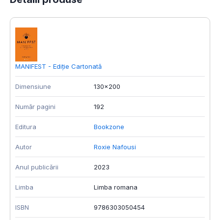
MANIFEST - Ediție Cartonată
M
Dimensiune
130x200
D
Număr pagini
192
N
Editura
Bookzone
E
Autor
Roxie Nafousi
A
Anul publicării
2023
A
Limba
Limba romana
L
ISBN
9786303050454
I