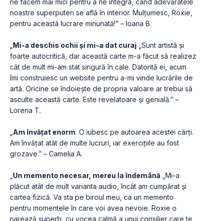
ne facem mai mici pentru a ne integra, când adevăratele 
noastre superputeri se află în interior. Mulțumesc, Roxie, 
pentru această lucrare minunată!” – Ioana B.
„
Mi-a deschis ochii și mi-a dat curaj
 „Sunt artistă și 
foarte autocritică, dar această carte m-a făcut să realizez 
cât de mult mi-am stat singură în cale. Datorită ei, acum 
îmi construiesc un website pentru a-mi vinde lucrările de 
artă. Oricine se îndoiește de propria valoare ar trebui să 
asculte această carte. Este revelatoare și genială.” – 
Lorena T.
„
Am învățat enorm
. O iubesc pe autoarea acestei cărți. 
Am învățat atât de multe lucruri, iar exercițiile au fost 
grozave.” – Camelia A.
„
Un memento necesar, mereu la îndemână
 „Mi-a 
plăcut atât de mult varianta audio, încât am cumpărat și 
cartea fizică. Va sta pe biroul meu, ca un memento 
pentru momentele în care voi avea nevoie. Roxie o 
narează superb, cu vocea calmă a unui consilier care te 