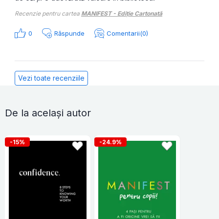
Recenzie pentru cartea
MANIFEST - Ediție Cartonată
0
Răspunde
Comentarii(0)
Vezi toate recenziile
De la același autor
-15%
-24.9%