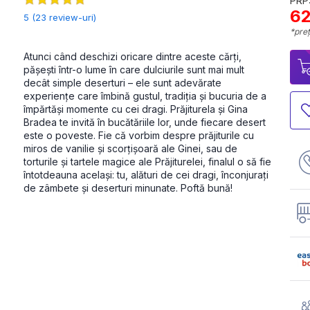
PRP:
62
5 (23 review-uri)
*preț
Atunci când deschizi oricare dintre aceste cărți, 
pășești într-o lume în care dulciurile sunt mai mult 
decât simple deserturi – ele sunt adevărate 
experiențe care îmbină gustul, tradiția și bucuria de a 
împărtăși momente cu cei dragi. Prăjiturela și Gina 
Bradea te invită în bucătăriile lor, unde fiecare desert 
este o poveste. Fie că vorbim despre prăjiturile cu 
miros de vanilie și scorțișoară ale Ginei, sau de 
torturile și tartele magice ale Prăjiturelei, finalul o să fie 
întotdeauna același: tu, alături de cei dragi, înconjurați 
de zâmbete și deserturi minunate. Poftă bună!