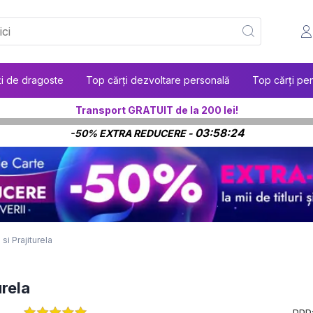
ți de dragoste
Top cărți dezvoltare personală
Top cărți pen
Transport GRATUIT de la 200 lei!
03:58:23
-50% EXTRA REDUCERE -
si Prajiturela
urela