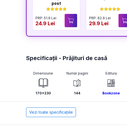
post
PRP: 51.9 Lei
PRP: 62.9 Lei
24.9 Lei
29.9 Lei
Specificații - Prăjituri de casă
Dimensiune
Număr pagini
Editura
170x230
144
Bookzone
Vezi toate specificațiile