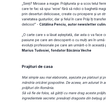
„Simți? Miroase a magie. Prăjiturela și-a scos telul ferm
care te fac să spui ‘wow’ fără să ridici o baghetă mag
prin deserturi delicioase, create cu pricepere și un st
varietatea gusturilor, dar și felul în care Prăji îți transf
delicios!” - 
Cătălina Penciu, autor newsletter culi
„O carte care s-a lăsat așteptată, dar asta o va face cu 
pasiune pe care am descoperit-o cu mulți ani în urmă și
Marius Tudosiei, fondator Băcănia Veche
Prajituri de casa
Mai simple sau mai elaborate, așezate pe platouri și pr
mândria oricărei gospodine. De aceea, am adunat în ace
prăjituri din România.
Să vă fie de folos, să gătiți cu mare drag aceste prăjitur
ingredientele secrete: presărați dragoste din belșug ș