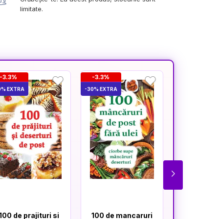
limitate.
-3.3%
-3.3%
-1.6%
0% EXTRA
-30% EXTRA
-30% EXTRA
100 de prajituri si
100 de mancaruri
Retete d