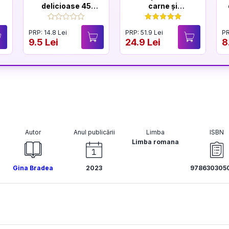
delicioase 45
carne și
retete de
afumături
conserve si
PRP: 14.8 Lei
PRP: 51.9 Lei
PR
muraturi
9.5 Lei
24.9 Lei
8
Autor
Anul publicării
Limba
ISBN
Limba romana
Gina Bradea
2023
978630305