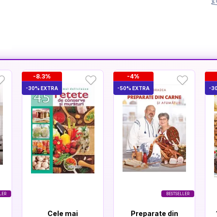
-8.3%
-4%
-30% EXTRA
-50% EXTRA
-3
LER
BESTSELLER
Cele mai
Preparate din