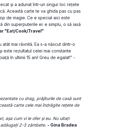
ecat și a adunat într-un singur loc rețete 
ică. Această carte te va ghida pas cu pas 
rop de magie. Ce e special aici este 
eră din superputerile ei: e simplu, o să iasă 
nar "Eat/Cook/Travel"
atât mai râvnită. Ea s-a născut dintr-o 
 este rezultatul celei mai constante 
evoluții profesionale pe care am urmărit-o în această piață în ultimii 15 ani! Greu de egalat!” - 
ezentate cu drag, prăjiturile de casă sunt 
astă carte cele mai îndrăgite reţete de 
i, aşa cum vi le ofer şi eu. Nu uitați 
i adăugați 2-3 zâmbete. 
- Gina Bradea