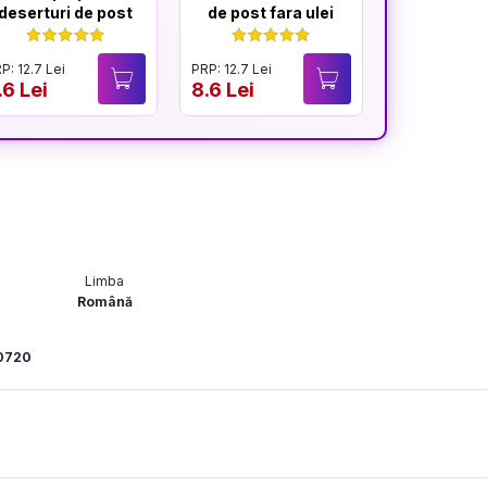
deserturi de post
de post fara ulei
sanatoa
usor de p
P: 12.7 Lei
PRP: 12.7 Lei
PRP: 18 Lei
.6 Lei
8.6 Lei
12.4 Lei
Limba
Română
0720