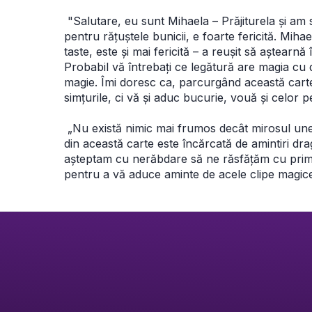
 "Salutare, eu sunt Mihaela – Prăjiturela și am sc
pentru rățuștele bunicii, e foarte fericită. Mi
taste, este și mai fericită – a reușit să aștearnă
Probabil vă întrebați ce legătură are magia cu
magie. Îmi doresc ca, parcurgând această carte, 
simțurile, ci vă și aduc bucurie, vouă și celor 
 „Nu există nimic mai frumos decât mirosul unei
din această carte este încărcată de amintiri dra
așteptam cu nerăbdare să ne răsfățăm cu primul 
pentru a vă aduce aminte de acele clipe magice 