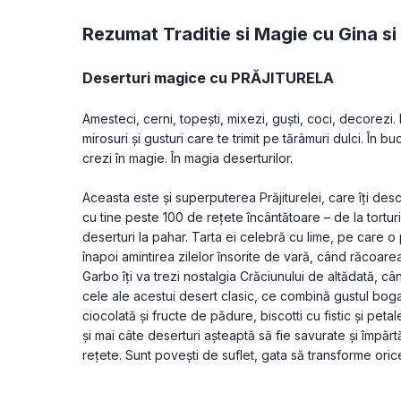
Rezumat Traditie si Magie cu Gina si 
Deserturi magice cu PRĂJITURELA 
Amesteci, cerni, topești, mixezi, guști, coci, decorezi. 
mirosuri și gusturi care te trimit pe tărâmuri dulci. În buc
crezi în magie. În magia deserturilor.
Aceasta este și superputerea Prăjiturelei, care îți des
cu tine peste 100 de rețete încântătoare – de la torturi, pr
deserturi la pahar. Tarta ei celebră cu lime, pe care o 
înapoi amintirea zilelor însorite de vară, când răcoarea 
Garbo îți va trezi nostalgia Crăciunului de altădată, câ
cele ale acestui desert clasic, ce combină gustul bogat
ciocolată și fructe de pădure, biscotti cu fistic și peta
și mai câte deserturi așteaptă să fie savurate și împărt
rețete. Sunt povești de suflet, gata să transforme orice