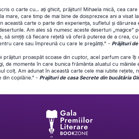
ris o carte cu... ați ghicit, prăjituri! Mihaela mică, cea care 
haela mare, care timp de mai bine de doisprezece ani a visat
 în această carte o parte din experiența, sufletul și dăruirea 
 deserturile. Am ales să numesc aceste deserturi „magice” pe
să simțiți că fiecare rețetă vă oferă puterea de a crea, cu 
pentru care sau împreună cu care le pregătiți." - 
Prăjituri 
 prăjituri proaspăt scoase din cuptor, acel parfum care îți u
gi, de momente în care bunica frământa aluatul cu mâinile ei 
colț. Am adunat în această carte cele mai iubite rețete, nu 
din copilărie.” - 
Prajituri de casa Secrete din bucătăria Gi