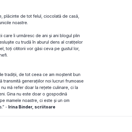
plăcinte de tot felul, ciocolată de casă, 
nicile noastre.
are îi urmăresc de ani și ani blogul plin 
lușite cu trudă în aburul dens al cratițelor 
l, toți cititorii vor găsi ceva pe gustul lor, 
hefi.
 tradiții, de tot ceea ce am moștenit bun 
ă transmită generațiilor noi lucruri frumoase 
nu mă refer doar la rețete culinare, ci la 
eni. Gina nu este doar o gospodină 
 pe mamele noastre, ci este și un om 
.” - 
Irina Binder, scriitoare