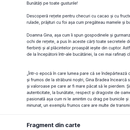
Bunătăți pe toate gusturile!
Descoperă rețete pentru checuri cu cacao și cu fructe, 
rulade, prăjituri cu foi așa cum pregăteau mamele și bu
Doamna Gina, așa cum îi spun gospodinele și gurmanzii c
ochi de rețete, a pus în aceste cărți toate secretele des
fierbinți și al plăcintelor proaspăt ieșite din cuptor. Astfe
de la începătorii într-ale bucătăriei, la cei mai rafinați c
„Într-o epocă în care lumea pare că se îndepărtează de
și frumos de la străbunii noștri, Gina Bradea încearcă s
și valoroase pe care ar fi mare păcat să le pierdem. Și 
autenticitate, la bunătate, respect și dragoste de oam
pasionată așa cum ni le amintim cu drag pe bunicile și
minunat, un exemplu frumos care are multe de transmis
Fragment din carte