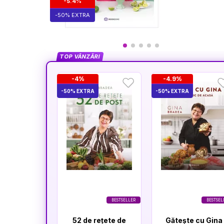
-5.4%
-50% EXTRA
TOP VÂNZĂRI
-4%
-4.9%
-50% EXTRA
-50% EXTRA
BESTSELLER
BESTSEL
52 de rețete de
Gătește cu Gina