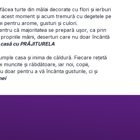
făcea turte din mălai decorate cu flori și ierburi 
 la acest moment și acum tremură cu degetele pe 
ei pentru arome, gusturi și culori.
ntru că majoritatea se prepară ușor, ca prin 
propriile mâini, deserturi care nu doar încântă 
de casă cu PRĂJITURELA
mple casa și inima de căldură. Fiecare rețetă 
muncite și răbdătoare, iar noi, copiii, 
doar pentru a vă încânta gusturile, ci și 
nei