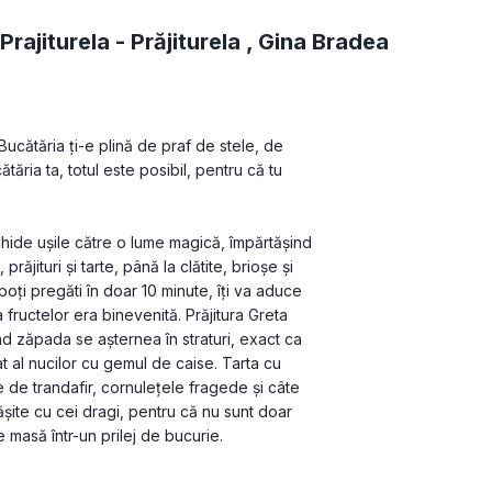
Prajiturela -
Prăjiturela
,
Gina Bradea
Bucătăria ți-e plină de praf de stele, de 
ătăria ta, totul este posibil, pentru că tu 
chide ușile către o lume magică, împărtășind 
ăjituri și tarte, până la clătite, brioșe și 
poți pregăti în doar 10 minute, îți va aduce 
fructelor era binevenită. Prăjitura Greta 
nd zăpada se așternea în straturi, exact ca 
 al nucilor cu gemul de caise. Tarta cu 
le de trandafir, cornulețele fragede și câte 
ășite cu cei dragi, pentru că nu sunt doar 
 masă într-un prilej de bucurie.