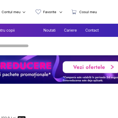
Contul meu
Favorite
Cosul meu
tru copii
Noutati
Cariere
Contact