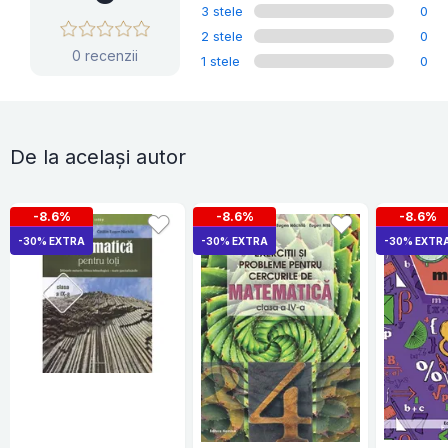
3 stele
0
2 stele
0
0 recenzii
1 stele
0
De la același autor
-8.6%
-8.6%
-8.6%
-30% EXTRA
-30% EXTRA
-30% EXTR