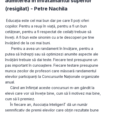
admiterea in invatamantul superior
(resigilat) -
Petre Nachila
 Educația este cel mai bun dar pe care îl poți oferi 
copiilor. Pentru a reuși în viață, pentru a fi un bun 
cetățean, pentru a fi respectat de ceilalți trebuie să 
înveți. A fi bun este sinonim cu a te descoperi pe tine 
învățând de la cei mai buni.

      Pentru a avea un randament în învățare, pentru a 
putea să îndrepți sau să optimizezi anumite aspecte ale 
învățării trebuie să dai teste. Fiecare test presupune un 
pas important în cunoaștere. Fiecare testare presupune 
munca zecilor de profesori care măsoară randamentul 
elevilor participanți la Concursurile Naționale organizate 
anual.

     Când am înființat aceste concursuri m-am gândit la 
elevii care vor să învețe bine, cum să îi motivez mai bine, 
cum să îi premiez.

     În fiecare an, Asociația InteligenT dă un număr 
semnificativ de premii elevilor care obțin rezultate bune 