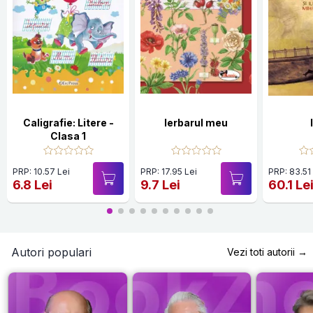
Caligrafie: Litere -
Ierbarul meu
Clasa 1
PRP: 10.57 Lei
PRP: 17.95 Lei
PRP: 83.51
6.8 Lei
9.7 Lei
60.1 Le
Autori populari
Vezi toti autorii →