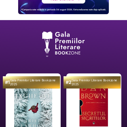
Gala Premilor Literare Bookzone
Gala Premilor Literare Bookzone
#1
#2
2025
2025