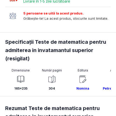
Livrare în 1-5 zile lucrătoare
5 persoane se uită la acest produs.
Grăbește-te! La acest produs, stocurile sunt limitate.
Specificații Teste de matematica pentru
admiterea in invatamantul superior
(resigilat)
Dimensiune
Număr pagini
Editura
Aut
165x235
304
Nomina
Petre N
Rezumat Teste de matematica pentru