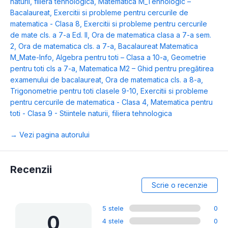
naturii, filiera tehnologica
,
Matematica M_Tehnologic –
Bacalaureat
,
Exercitii si probleme pentru cercurile de
matematica - Clasa 8
,
Exercitii si probleme pentru cercurile
de mate cls. a 7-a Ed. ll
,
Ora de matematica clasa a 7-a sem.
2
,
Ora de matematica cls. a 7-a
,
Bacalaureat Matematica
M_Mate-Info
,
Algebra pentru toti – Clasa a 10-a
,
Geometrie
pentru toti cls a 7-a
,
Matematica M2 – Ghid pentru pregătirea
examenului de bacalaureat
,
Ora de matematica cls. a 8-a
,
Trigonometrie pentru toti clasele 9-10
,
Exercitii si probleme
pentru cercurile de matematica - Clasa 4
,
Matematica pentru
toti - Clasa 9 - Stiintele naturii, filiera tehnologica
→ Vezi pagina autorului
Recenzii
Scrie o recenzie
5 stele
0
0
4 stele
0