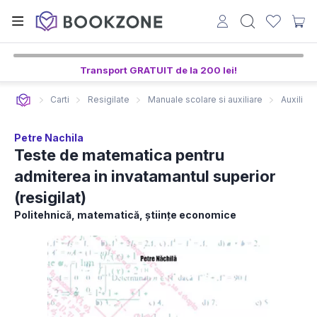
Transport GRATUIT de la 200 lei!
Carti
Resigilate
Manuale scolare si auxiliare
Auxiliar
Petre Nachila
Teste de matematica pentru
admiterea in invatamantul superior
(resigilat)
Politehnică, matematică, ştiinţe economice