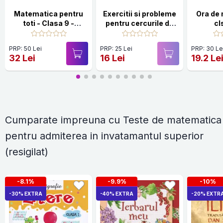
Matematica pentru
Exercitii si probleme
Ora de
toti - Clasa 9 -
pentru cercurile de
cl
Stiintele naturii,
matematica - Clasa
filiera tehnologica
4
PRP: 50 Lei
PRP: 25 Lei
PRP: 30 Le
32 Lei
16 Lei
19.2 Le
Cumparate impreuna cu Teste de matematica
pentru admiterea in invatamantul superior
(resigilat)
-8.1%
-9.9%
-10%
-30% EXTRA
-40% EXTRA
-20% EXTR