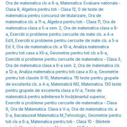
Ora de matematica cls a 6-a
,
Matematica. Evaluare nationala -
Clasa 8
,
Algebra pentru toti - Clasa 12
,
0 de teste de
matematica pentru concursul de titularizare
,
Ora de
matematica cls. a 11-a
,
Algebra pentru toti - Clasa 11
,
Ora de
matematica clasa a 5-a sem. 2
,
Ora de matematica clasa a 8-
a
,
Exercitii si probleme pentru cercurile de mate cls. a 4-a
Ed.II
,
Exercitii si probleme pentru cercurile de mate cls. a 5-a
Ed. ll
,
Ora de matematica cls. a 10-a
,
Analiza matematica
pentru toti casa a XII-a
,
Geometrie pentru toti cls a 8-a
,
Exercitii si probleme pentru cercurile de matematica - Clasa 3
,
Ora de matematica clasa a 6-a sem. 2
,
Ora de matematica cls.
a 12-a
,
Analiza matematica pentru toti casa a XI-a
,
Geometrie
pentru toti clasele 9-10
,
Matematica. 115 teste pentru grupele
de excelenta cls. a 4-a
,
Matematică M2
,
Matematica. 130 teste
pentru grupele de excelenta clasa a IV-a
,
Teste de
matematică pentru admiterea în învăţămantul superior
,
Exercitii si probleme pentru cercurile de matematica - Clasa
6
,
Ora de Matematica. Clasa a V-a
,
Ora de matematica cls. a
5-a
,
Bacalaureat Matematica M_Tehnologic
,
Geometrie pentru
toti cls a 6-a
,
Matematica pentru toti - Clasa 10 - Stiintele