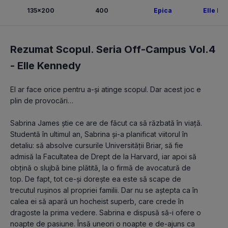
135x200
400
Epica
Elle Ke
Rezumat Scopul. Seria Off-Campus Vol.4
-
Elle Kennedy
El ar face orice pentru a-și atinge scopul. Dar acest joc e 
plin de provocări…
Sabrina James știe ce are de făcut ca să răzbată în viață. 
Studentă în ultimul an, Sabrina și-a planificat viitorul în 
detaliu: să absolve cursurile Universității Briar, să fie 
admisă la Facultatea de Drept de la Harvard, iar apoi să 
obțină o slujbă bine plătită, la o firmă de avocatură de 
top. De fapt, tot ce-și dorește ea este să scape de 
trecutul rușinos al propriei familii. Dar nu se aștepta ca în 
calea ei să apară un hocheist superb, care crede în 
dragoste la prima vedere. Sabrina e dispusă să-i ofere o 
noapte de pasiune. Însă uneori o noapte e de-ajuns ca 