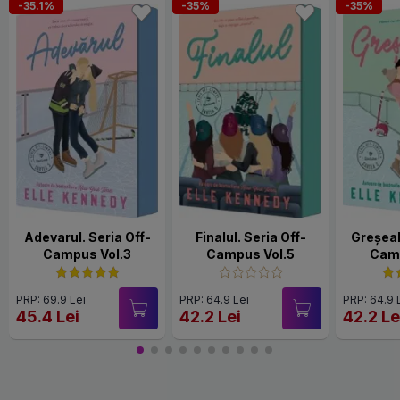
-35.1%
-35%
-35%
Adevarul. Seria Off-
Finalul. Seria Off-
Greșeal
Campus Vol.3
Campus Vol.5
Camp
PRP: 69.9 Lei
PRP: 64.9 Lei
PRP: 64.9 
45.4 Lei
42.2 Lei
42.2 Le