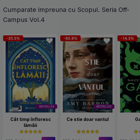
Cumparate impreuna cu Scopul. Seria Off-
Campus Vol.4
-25.5%
-63.8%
-14.3%
BESTSELLER
BESTSELLER
Cât timp înfloresc
Ce stie doar vantul
G
lămâii