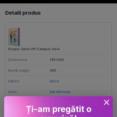
Detalii produs
Scopul. Seria Off-Campus Vol.4
Dimensiune
135x200
Număr pagini
400
Editura
Epica
Autor
Elle Kennedy
Anul publicării
2026
Ți-am pregătit o
ISBN
9786306711376