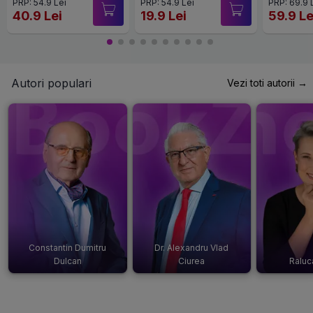
PRP: 54.9 Lei
PRP: 54.9 Lei
PRP: 69.9 
40.9 Lei
19.9 Lei
59.9 Le
Autori populari
Vezi toti autorii →
Constantin Dumitru
Dr. Alexandru Vlad
Dulcan
Ciurea
Raluc