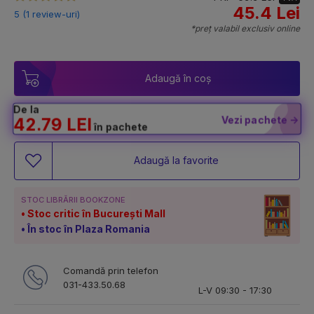
45.4 Lei
5 (1 review-uri)
*preț valabil exclusiv online
Adaugă în coș
De la
Vezi pachete ->
42.79 LEI
în pachete
Adaugă la favorite
STOC LIBRĂRII BOOKZONE
Stoc critic în București Mall
În stoc în Plaza Romania
Comandă prin telefon
031-433.50.68
L-V 09:30 - 17:30