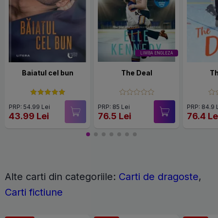
LIMBA ENGLEZA
Baiatul cel bun
The Deal
Th
PRP: 54.99 Lei
PRP: 85 Lei
PRP: 84.9 
43.99 Lei
76.5 Lei
76.4 Le
Alte carti din categoriile:
Carti de dragoste
,
Carti fictiune