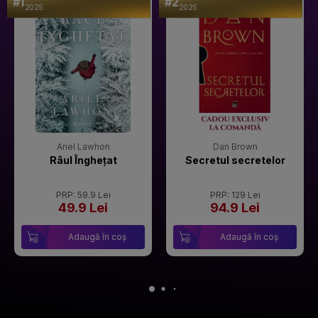
#1
#2
2025
2025
Ariel Lawhon
Dan Brown
Râul Înghețat
Secretul secretelor
PRP: 59.9 Lei
PRP: 129 Lei
49.9 Lei
94.9 Lei
Adaugă în coș
Adaugă în coș