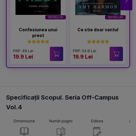
BESTSELLER
BESTSELLER
Confesiunea unui
Ce stie doar vantul
preot
PRP: 49 Lei
PRP: 54.9 Lei
P
19.9 Lei
19.9 Lei
1
Specificații Scopul. Seria Off-Campus
Vol.4
Dimensiune
Număr pagini
Editura
Aut