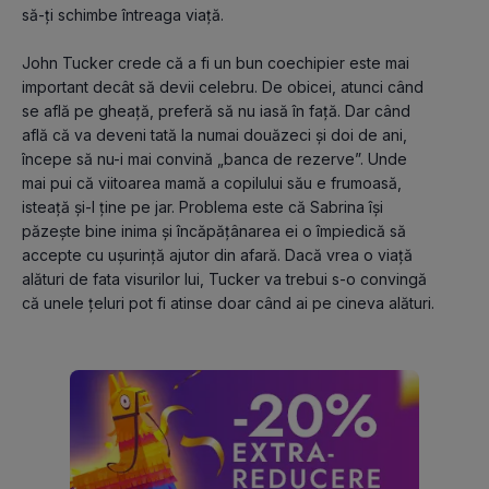
să-ți schimbe întreaga viață.
John Tucker crede că a fi un bun coechipier este mai 
important decât să devii celebru. De obicei, atunci când 
se află pe gheață, preferă să nu iasă în față. Dar când 
află că va deveni tată la numai douăzeci și doi de ani, 
începe să nu-i mai convină „banca de rezerve”. Unde 
mai pui că viitoarea mamă a copilului său e frumoasă, 
isteață și-l ține pe jar. Problema este că Sabrina își 
păzește bine inima și încăpățânarea ei o împiedică să 
accepte cu ușurință ajutor din afară. Dacă vrea o viață 
alături de fata visurilor lui, Tucker va trebui s-o convingă 
că unele țeluri pot fi atinse doar când ai pe cineva alături.