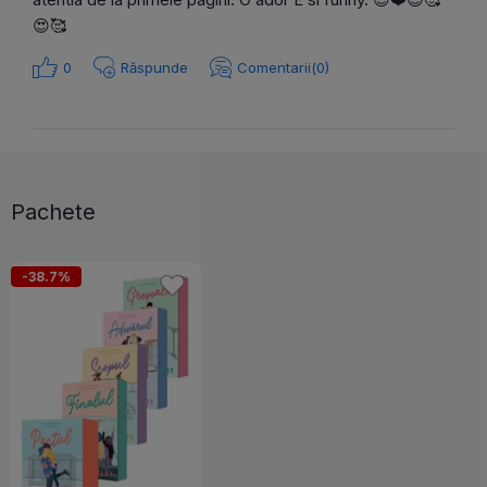
😍🥰
0
Răspunde
Comentarii(0)
Pachete
-38.7%