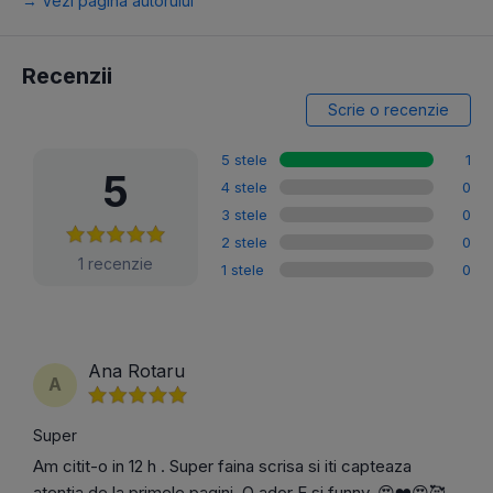
→ Vezi pagina autorului
Recenzii
Scrie o recenzie
5 stele
1
5
4 stele
0
3 stele
0
2 stele
0
1 recenzie
1 stele
0
Ana Rotaru
A
Super
Am citit-o in 12 h . Super faina scrisa si iti capteaza
atentia de la primele pagini. O ador E si funny. 😍❤️😍🥰