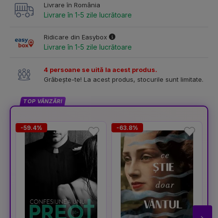
Livrare în România
Livrare în 1-5 zile lucrătoare
Ridicare din Easybox
Livrare în 1-5 zile lucrătoare
4 persoane se uită la acest produs.
Grăbește-te! La acest produs, stocurile sunt limitate.
TOP VÂNZĂRI
-59.4%
-63.8%
-