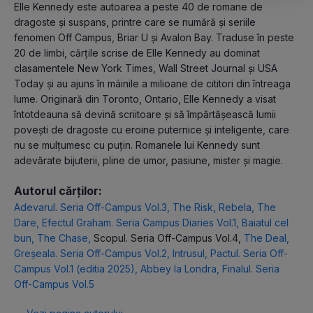
Elle Kennedy este autoarea a peste 40 de romane de
dragoste și suspans, printre care se numără și seriile
fenomen Off Campus, Briar U și Avalon Bay. Traduse în peste
20 de limbi, cărțile scrise de Elle Kennedy au dominat
clasamentele New York Times, Wall Street Journal și USA
Today și au ajuns în mâinile a milioane de cititori din întreaga
lume. Originară din Toronto, Ontario, Elle Kennedy a visat
întotdeauna să devină scriitoare și să împărtășească lumii
povești de dragoste cu eroine puternice și inteligente, care
nu se mulțumesc cu puțin. Romanele lui Kennedy sunt
adevărate bijuterii, pline de umor, pasiune, mister și magie.
Autorul cărților:
Adevarul. Seria Off-Campus Vol.3
,
The Risk
,
Rebela
,
The
Dare
,
Efectul Graham. Seria Campus Diaries Vol.1
,
Baiatul cel
bun
,
The Chase
,
Scopul. Seria Off-Campus Vol.4
,
The Deal
,
Greșeala. Seria Off-Campus Vol.2
,
Intrusul
,
Pactul. Seria Off-
Campus Vol.1 (editia 2025)
,
Abbey la Londra
,
Finalul. Seria
Off-Campus Vol.5