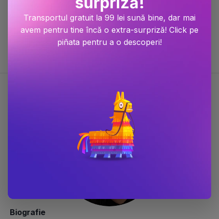
surpriză!
Scor Bestseller
Transportul gratuit la 99 lei sună bine, dar mai
#236 în categoria
Carti de dragoste
avem pentru tine încă o extra-surpriză! Click pe
#375 în categoria
Carti fictiune
piñata pentru a o descoperi!
#1036 în categoria
Carti
Despre Elle Kennedy
Biografie