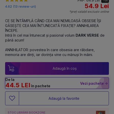
PRP: 64.9 Lei
TVA
54.9 Lei
4.62 (13 review-uri)
*preț valabil exclusiv online
CE SE ÎNTÂMPLĂ CÂND CEA MAI NEMILOASĂ OBSESIE ÎȘI 
GĂSEȘTE CEA MAI ÎNTUNECATĂ FIXAȚIE? ANNIHILAREA 
ÎNCEPE.
Intră în cel mai întunecat și pasional volum 
DARK VERSE
 de 
până acum! 
ANNIHILATOR: povestea în care obsesia are răbdare, 
memoria are dinți, iar dorința vine cu mănuși în mâini.
Adaugă în coș
De la
Vezi pachete ->
44.5 LEI
în pachete
Adaugă la favorite
STOC LIBRĂRII BOOKZONE