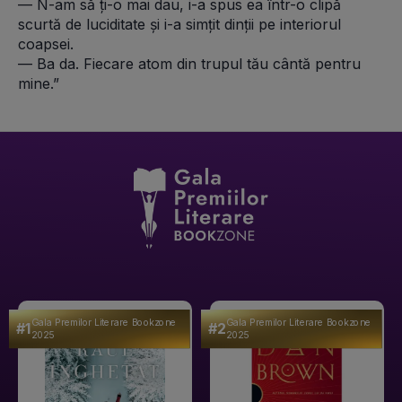
— N-am să ți-o mai dau, i-a spus ea într-o clipă 
scurtă de luciditate și i-a simțit dinții pe interiorul 
coapsei. 
— Ba da. Fiecare atom din trupul tău cântă pentru 
mine.”
Gala Premilor Literare Bookzone
Gala Premilor Literare Bookzone
#1
#2
2025
2025