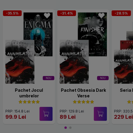
-35.5%
-31.4%
-28.5%
NOU
NOU
Pachet Jocul
Pachet Obsesia Dark
Seria
umbrelor
Verse
PRP: 154.8 Lei
PRP: 129.8 Lei
PRP: 320.5
99.9 Lei
89 Lei
229 Le