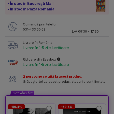
În stoc în București Mall
În stoc în Plaza Romania
Comandă prin telefon
031-433.50.68
L-V 09:30 - 17:30
Livrare în România
Livrare în 1-5 zile lucrătoare
Ridicare din Easybox
Livrare în 1-5 zile lucrătoare
2 persoane se uită la acest produs.
Grăbește-te! La acest produs, stocurile sunt limitate.
TOP VÂNZĂRI
-59.4%
-69.6%
-