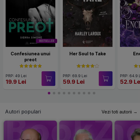
BESTSELLER
Confesiunea unui
Her Soul to Take
En
preot
PRP: 49 Lei
PRP: 69.9 Lei
PRP: 64.9 
19.9 Lei
59.9 Lei
52.9 Le
Autori populari
Vezi toti autorii →