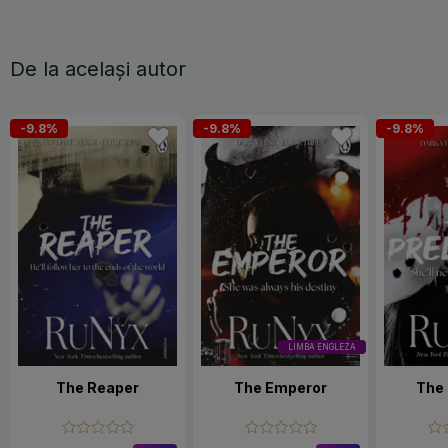
De la același autor
-9.8%
-9.8%
-9.8%
LIMBA ENGLEZA
The Reaper
The Emperor
The