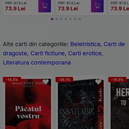
PRP: 81.9 Lei
PRP: 81.9 Lei
PRP: 81.9 L
73.9 Lei
73.9 Lei
73.9 Le
Alte carti din categoriile:
Beletristica
,
Carti de
dragoste
,
Carti fictiune
,
Carti erotice
,
Literatura contemporana
-14.3%
-35.1%
-14.3%