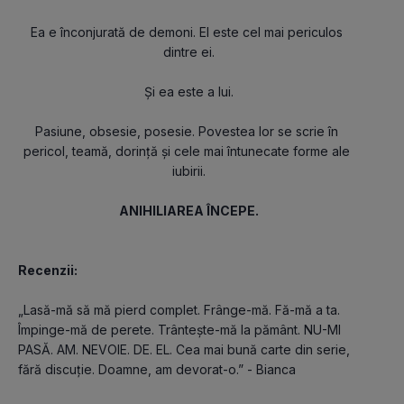
Ea e înconjurată de demoni. El este cel mai periculos 
dintre ei.
Și ea este a lui.
Pasiune, obsesie, posesie. Povestea lor se scrie în 
pericol, teamă, dorință și cele mai întunecate forme ale 
iubirii.
ANIHILIAREA ÎNCEPE.
Recenzii:
„Lasă-mă să mă pierd complet. Frânge-mă. Fă-mă a ta. 
Împinge-mă de perete. Trântește-mă la pământ. NU-MI 
PASĂ. AM. NEVOIE. DE. EL. Cea mai bună carte din serie, 
fără discuție. Doamne, am devorat-o.” - Bianca