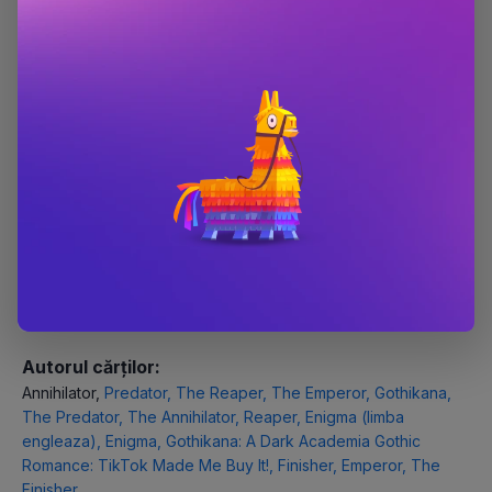
BOOKZONE iti pune la dispozitie toate cartile scrise de catre
RuNyx inclusiv volume lansate in exclusivitate, carti in limba
engleza si noutati. RuNyx se bucura de un succes rasunator
la nivelul international, cu zeci de mii de exemplare vandute
din fiecare carte. Felul in care scrie si contureaza personajele
reprezinta principalele atuuri ale RuNyx . Fiecare carte scrisa
de RuNyx este citita cu drag de mii de oameni.
Poti gasi toate cartile scrie de catre RuNyx in categoria
RuNyx
astfel incat ai ocazia sa toate cartile indragite de catre
cititori pana acum.
Autorul cărților:
Annihilator
,
Predator
,
The Reaper
,
The Emperor
,
Gothikana
,
The Predator
,
The Annihilator
,
Reaper
,
Enigma (limba
engleaza)
,
Enigma
,
Gothikana: A Dark Academia Gothic
Romance: TikTok Made Me Buy It!
,
Finisher
,
Emperor
,
The
Finisher