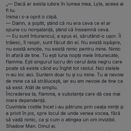
„— Dacă ar exista iubire în lumea mea, Lyla, aceea ai 
fi tu.
Inima i s-a oprit o clipă.
— Dainn, a șoptit, știind că nu era ceva ce el ar 
spune cu nonșalanță, știind că înseamnă ceva.
— Eu sunt întunericul, a spus el, sărutând-o ușor. Îl 
trăiesc, îl respir, sunt făcut din el. Nu există ispășire, 
nu există emoție, nu există nimic pentru mine. Nimic 
în afară de tine. Tu ești luna nopții mele întunecate, 
flamma. Ești singurul lucru din cerul ăsta negru care 
poate să existe când eu înghit tot restul. Nici stelele 
n-au loc aici. Suntem doar tu și cu mine. Tu ai nevoie 
de mine ca să strălucești, iar eu am nevoie de tine ca 
să exist. Atât de simplu.
Încrederea ta, flamma, e substanța care dă cea mai 
mare dependență. 
Cuvintele rostite încet i-au pătruns prin ceața minții și 
a privit în jos, spre locul de unde venea vocea, fără 
să vadă nimic, ca și cum o atingea un om invizibil. 
Shadow Man. Omul ei. 