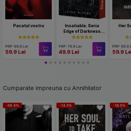
Pacatul vostru
Insatiable. Seria
Her S
Edge of Darkness
Vol.1
PRP: 69.9 Lei
PRP: 76.9 Lei
PRP: 69.9 
59.9 Lei
49.9 Lei
59.9 Le
Cumparate impreuna cu Annihilator
-59.4%
-14.3%
-18.5%