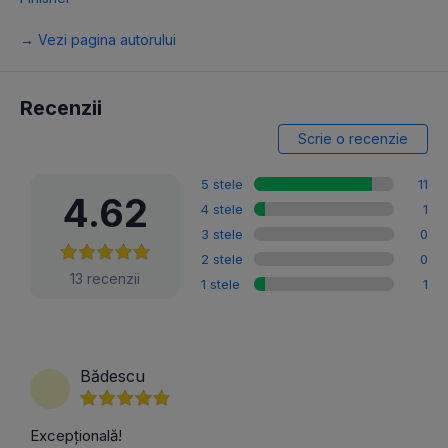
→ Vezi pagina autorului
Recenzii
Scrie o recenzie
5 stele
11
4.62
4 stele
1
3 stele
0
2 stele
0
13 recenzii
1 stele
1
Bădescu
Excepțională!