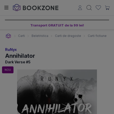
Transport GRATUIT de la 99 lei!
Carti
Beletristica
Carti de dragoste
Carti fictiune
RuNyx
Annihilator
Dark Verse #5
NOU