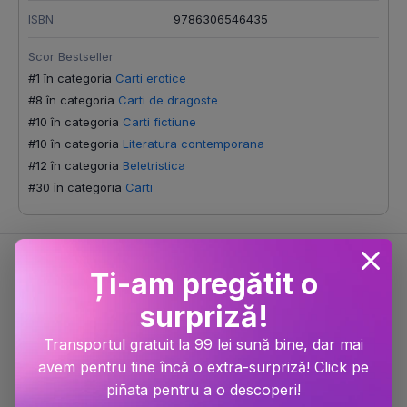
ISBN
9786306546435
Scor Bestseller
#1 în categoria
Carti erotice
#8 în categoria
Carti de dragoste
#10 în categoria
Carti fictiune
#10 în categoria
Literatura contemporana
#12 în categoria
Beletristica
#30 în categoria
Carti
Despre RuNyx
Ți-am pregătit o
surpriză!
Transportul gratuit la 99 lei sună bine, dar mai
avem pentru tine încă o extra-surpriză! Click pe
piñata pentru a o descoperi!