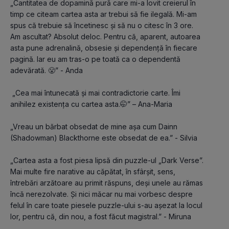
„Cantitatea de dopamină pură care mi-a lovit creierul în 
timp ce citeam cartea asta ar trebui să fie ilegală. Mi-am 
spus că trebuie să încetinesc și să nu o citesc în 3 ore. 
Am ascultat? Absolut deloc. Pentru că, aparent, autoarea 
asta pune adrenalină, obsesie și dependență în fiecare 
pagină. Iar eu am tras-o pe toată ca o dependentă 
adevărată. 😤” - Anda
 „Cea mai întunecată și mai contradictorie carte. Îmi 
anihilez existența cu cartea asta.🤭” – Ana-Maria
„Vreau un bărbat obsedat de mine așa cum Dainn 
(Shadowman) Blackthorne este obsedat de ea.” - Silvia
„Cartea asta a fost piesa lipsă din puzzle-ul „Dark Verse”. 
Mai multe fire narative au căpătat, în sfârșit, sens, 
întrebări arzătoare au primit răspuns, deși unele au rămas 
încă nerezolvate. Și nici măcar nu mai vorbesc despre 
felul în care toate piesele puzzle-ului s-au așezat la locul 
lor, pentru că, din nou, a fost făcut magistral.” - Miruna