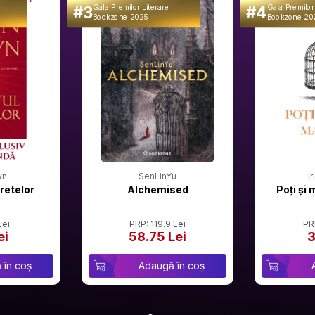
#3
#4
Gala Premilor Literare
Gala Premilor
Bookzone 2025
Bookzone 20
wn
SenLinYu
I
retelor
Alchemised
Poți și 
Lei
PRP: 119.9 Lei
PR
ei
58.75 Lei
3
 în coș
Adaugă în coș