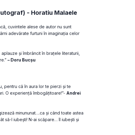
autograf) -
Horatiu Malaele
acă, cuvintele alese de autor nu sunt 
rni adevărate furtuni în imaginația celor 
plauze și îmbrâncit în brațele literaturii, 
re.” 
– Doru Bucșu
, pentru că în aura lor te pierzi și te 
uri. O experiență îmbogățitoare!”- 
Andrei 
izează minununat….ca și când toate astea 
 să-l iubești! N-ai scăpare… îl iubești și 