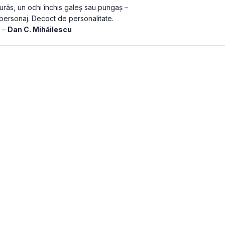
 surâs, un ochi închis galeş sau pungaş – 
personaj. Decoct de personalitate. 
 – 
Dan C. Mihăilescu