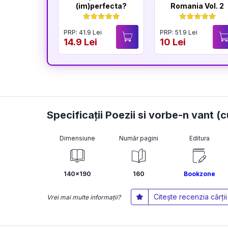
(im)perfecta?
Romania Vol. 2
PRP: 41.9 Lei
PRP: 51.9 Lei
14.9 Lei
10 Lei
Specificații Poezii si vorbe-n vant (
Dimensiune
Număr pagini
Editura
140x190
160
Bookzone
Citește recenzia cărții
Vrei mai multe informații?