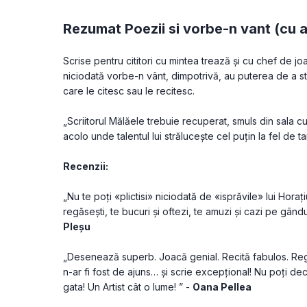
Rezumat Poezii si vorbe-n vant (cu 
Scrise pentru cititori cu mintea trează și cu chef de jo
niciodată vorbe-n vânt, dimpotrivă, au puterea de a stâ
care le citesc sau le recitesc.
„Scriitorul Mălăele trebuie recuperat, smuls din sala cu a
acolo unde talentul lui strălucește cel puțin la fel de ta
Recenzii:
„Nu te poți «plictisi» niciodată de «isprăvile» lui Horațiu
regăsești, te bucuri și oftezi, te amuzi și cazi pe gând
Pleșu
„Desenează superb. Joacă genial. Recită fabulos. Reg
n-ar fi fost de ajuns… și scrie excepțional! Nu poți decât
gata! Un Artist cât o lume! ” - 
Oana Pellea