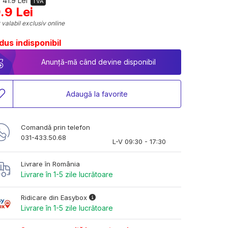
 41.9 Lei
TVA
.9 Lei
 valabil exclusiv online
dus indisponibil
Anunță-mă când devine disponibil
Adaugă la favorite
Comandă prin telefon
031-433.50.68
L-V 09:30 - 17:30
Livrare în România
Livrare în 1-5 zile lucrătoare
Ridicare din Easybox
Livrare în 1-5 zile lucrătoare