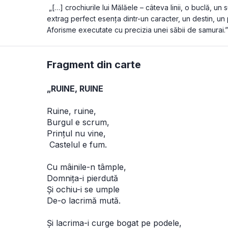
 „[…] crochiurile lui Mălăele – câteva linii, o buclă, un
extrag perfect esenţa dintr-un caracter, un destin, un 
Aforisme executate cu precizia unei săbii de samurai.”
Fragment din carte
„RUINE, RUINE 
Ruine, ruine, 
Burgul e scrum, 
Prințul nu vine,
 Castelul e fum. 
Cu mâinile-n tâmple, 
Domnița-i pierdută 
Și ochiu-i se umple 
De-o lacrimă mută. 
Și lacrima-i curge bogat pe podele, 