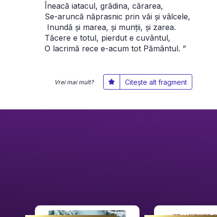
Îneacă iatacul, grădina, cărarea, 
Se-aruncă năprasnic prin văi și vâlcele,
 Inundă și marea, și munții, și zarea. 
Tăcere e totul, pierdut e cuvântul, 
O lacrimă rece e-acum tot Pământul. ”
Citește alt fragment
Vrei mai mult?