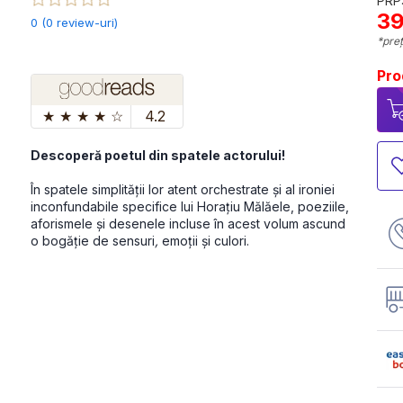
PRP:
39
0 (0 review-uri)
*preț
Pro
★
★
★
★
☆
4.2
Descoperă poetul din spatele actorului!
În spatele simplității lor atent orchestrate și al ironiei 
inconfundabile specifice lui Horațiu Mălăele, poeziile, 
aforismele și desenele incluse în acest volum ascund 
o bogăție de sensuri
, 
emoții și culori.