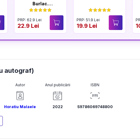
Burlac.
Conversații cu
mama
PRP: 62.9 Lei
PRP: 51.9 Lei
PR
22.9 Lei
19.9 Lei
1
cu autograf)
Autor
Anul publicării
ISBN
Horatiu Malaele
2022
S9786069748800