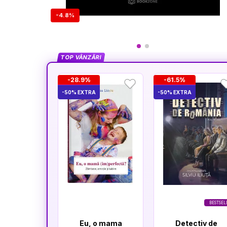
-4.8%
TOP VÂNZĂRI
-28.9%
-61.5%
-50% EXTRA
-50% EXTRA
BESTSEL
Eu, o mama
Detectiv de