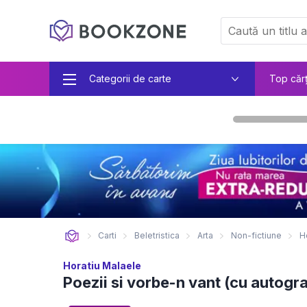
Categorii de carte
Top căr
Carti
Beletristica
Arta
Non-fictiune
H
Horatiu Malaele
Poezii si vorbe-n vant (cu autogra