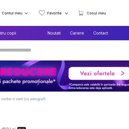
Contul meu
Favorite
Cosul meu
tru copii
Noutati
Cariere
Contact
i vorbe-n vant (cu autograf)