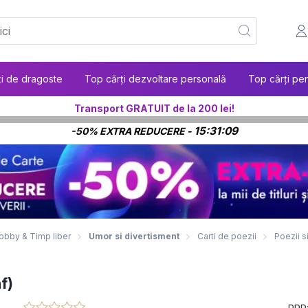
ți de dragoste
Top cărți dezvoltare personală
Top cărți pen
Transport GRATUIT de la 200 lei!
15:31:08
-50% EXTRA REDUCERE -
obby & Timp liber
Umor si divertisment
Carti de poezii
Poezii s
f)