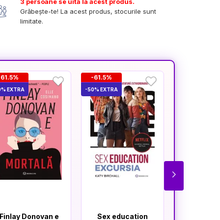
3 persoane se uită la acest produs.
Grăbește-te! La acest produs, stocurile sunt
limitate.
-61.5%
-61.5%
-23.3%
0% EXTRA
-50% EXTRA
-50% EXTRA
Finlay Donovan e
Sex education
Oaia n