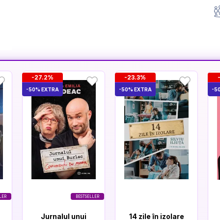
-27.2%
-23.3%
-50% EXTRA
-50% EXTRA
-5
LER
BESTSELLER
Jurnalul unui
14 zile în izolare