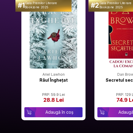
#1
#2
Gala Premilor Literare
Gala Premilor Literare
Bookzone 2025
Bookzone 2025
Ariel Lawhon
Dan Bro
Râul Înghețat
Secretul sec
PRP: 59.9 Lei
PRP: 129 
28.8 Lei
74.9 L
Adaugă în coș
Adaugă