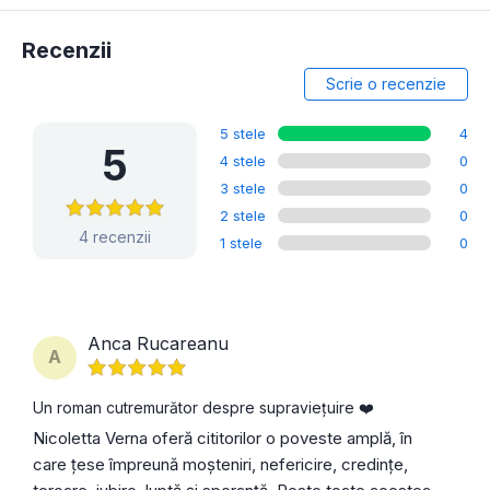
Recenzii
Scrie o recenzie
5 stele
4
5
4 stele
0
3 stele
0
2 stele
0
4 recenzii
1 stele
0
Anca Rucareanu
A
Un roman cutremurător despre supraviețuire ❤️
Nicoletta Verna oferă cititorilor o poveste amplă, în
care țese împreună moșteniri, nefericire, credințe,