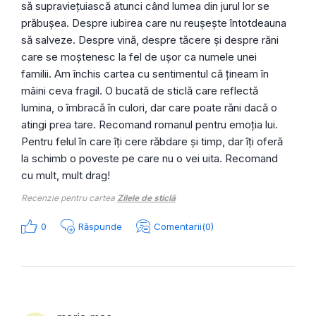
să supraviețuiască atunci când lumea din jurul lor se
prăbușea. Despre iubirea care nu reușește întotdeauna
să salveze. Despre vină, despre tăcere și despre răni
care se moștenesc la fel de ușor ca numele unei
familii. Am închis cartea cu sentimentul că țineam în
mâini ceva fragil. O bucată de sticlă care reflectă
lumina, o îmbracă în culori, dar care poate răni dacă o
atingi prea tare. Recomand romanul pentru emoția lui.
Pentru felul în care îți cere răbdare și timp, dar îți oferă
la schimb o poveste pe care nu o vei uita. Recomand
cu mult, mult drag!
Recenzie pentru cartea
Zilele de sticlă
0
Răspunde
Comentarii(0)