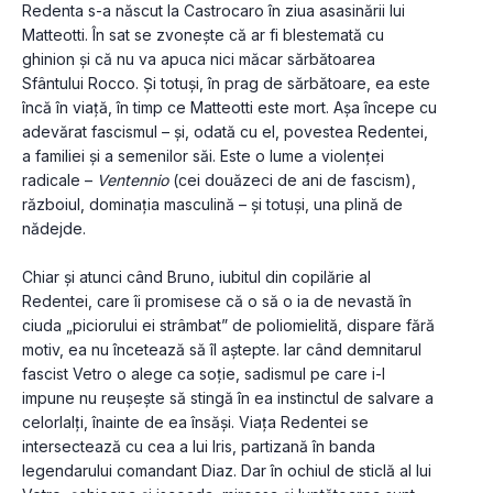
Redenta s-a născut la Castrocaro în ziua asasinării lui 
Matteotti. În sat se zvonește că ar fi blestemată cu 
ghinion și că nu va apuca nici măcar sărbătoarea 
Sfântului Rocco. Și totuși, în prag de sărbătoare, ea este 
încă în viață, în timp ce Matteotti este mort. Așa începe cu 
adevărat fascismul – și, odată cu el, povestea Redentei, 
a familiei și a semenilor săi. Este o lume a violenței 
radicale – 
Ventennio
 (cei douăzeci de ani de fascism), 
războiul, dominația masculină – și totuși, una plină de 
nădejde.
Chiar și atunci când Bruno, iubitul din copilărie al 
Redentei, care îi promisese că o să o ia de nevastă în 
ciuda „piciorului ei strâmbat” de poliomielită, dispare fără 
motiv, ea nu încetează să îl aștepte. Iar când demnitarul 
fascist Vetro o alege ca soție, sadismul pe care i-l 
impune nu reușește să stingă în ea instinctul de salvare a 
celorlalți, înainte de ea însăși. Viața Redentei se 
intersectează cu cea a lui Iris, partizană în banda 
legendarului comandant Diaz. Dar în ochiul de sticlă al lui 