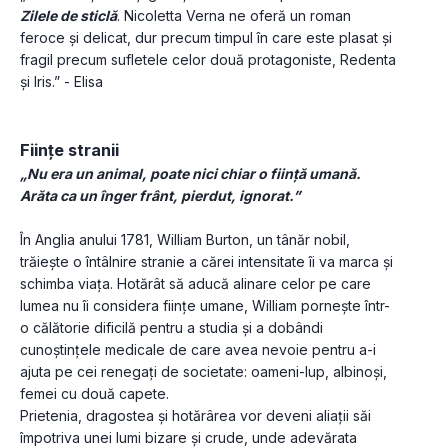
Zilele de sticlă
. Nicoletta Verna ne oferă un roman 
feroce și delicat, dur precum timpul în care este plasat și 
fragil precum sufletele celor două protagoniste, Redenta 
și Iris.” - Elisa
Ființe stranii
„Nu era un animal, poate nici chiar o ființă umană. 
Arăta ca un înger frânt, pierdut, ignorat.”
În Anglia anului 1781, William Burton, un tânăr nobil, 
trăiește o întâlnire stranie a cărei intensitate îi va marca și 
schimba viața. Hotărât să aducă alinare celor pe care 
lumea nu îi considera ființe umane, William pornește într-
o călătorie dificilă pentru a studia și a dobândi 
cunoștințele medicale de care avea nevoie pentru a-i 
ajuta pe cei renegați de societate: oameni-lup, albinoși, 
femei cu două capete. 
Prietenia, dragostea și hotărârea vor deveni aliații săi 
împotriva unei lumi bizare și crude, unde adevărata 