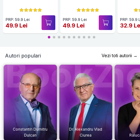
PRP: 59.9 Lei
PRP: 59.9 Lei
PRP: 59.9 
49.9 Lei
49.9 Lei
32.9 Le
Autori populari
Vezi toti autorii →
Constantin Dumitru
Dr. Alexandru Vlad
Dulcan
Ciurea
Raluc