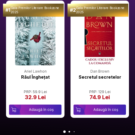
Gala Premilor Literare Bookzone
Gala Premilor Literare Bookzone
#1
#2
2025
2025
Ariel Lawhon
Dan Brown
Râul Înghețat
Secretul secretelor
PRP: 59.9 Lei
PRP: 129 Lei
32.9 Lei
74.9 Lei
Adaugă în coș
Adaugă în coș