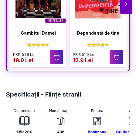
BESTSELLER
Gambitul Damei
Dependentă de tine
PRP: 51.9 Lei
PRP: 51.9 Lei
P
19.9 Lei
12.9 Lei
1
Specificații - Ființe stranii
Dimensiune
Număr pagini
Editura
Aut
135x200
496
Bookzone
Guillermo