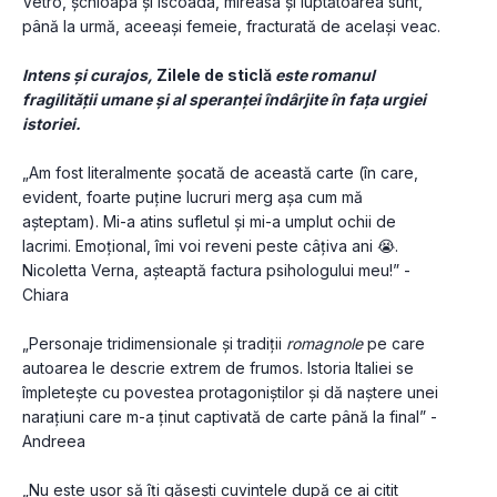
Vetro, șchioapa și iscoada, mireasa și luptătoarea sunt, 
până la urmă, aceeași femeie, fracturată de același veac.
Intens și curajos, 
Zilele de sticlă
 este romanul 
fragilității umane și al speranței îndârjite în fața urgiei 
istoriei.
„Am fost literalmente șocată de această carte (în care, 
evident, foarte puține lucruri merg așa cum mă 
așteptam). Mi-a atins sufletul și mi-a umplut ochii de 
lacrimi. Emoțional, îmi voi reveni peste câțiva ani 😭. 
Nicoletta Verna, așteaptă factura psihologului meu!” - 
Chiara
„Personaje tridimensionale și tradiții 
romagnole
 pe care 
autoarea le descrie extrem de frumos. Istoria Italiei se 
împletește cu povestea protagoniștilor și dă naștere unei 
narațiuni care m-a ținut captivată de carte până la final” - 
Andreea
„Nu este ușor să îți găsești cuvintele după ce ai citit 