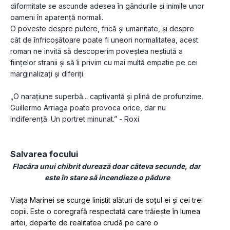
diformitate se ascunde adesea în gândurile și inimile unor 
oameni în aparență normali.
O poveste despre putere, frică și umanitate, și despre 
cât de înfricoșătoare poate fi uneori normalitatea, acest 
roman ne invită să descoperim poveștea neștiută a 
ființelor stranii și să îi privim cu mai multă empatie pe cei 
marginalizați și diferiți. 
„O narațiune superbă... captivantă și plină de profunzime. 
Guillermo Arriaga poate provoca orice, dar nu 
indiferență. Un portret minunat.” - Roxi
Salvarea focului
Flacăra unui chibrit durează doar câteva secunde, dar 
este în stare să incendieze o pădure
Viața Marinei se scurge liniștit alături de soțul ei și cei trei 
copii. Este o coregrafă respectată care trăiește în lumea 
artei, departe de realitatea crudă pe care o 