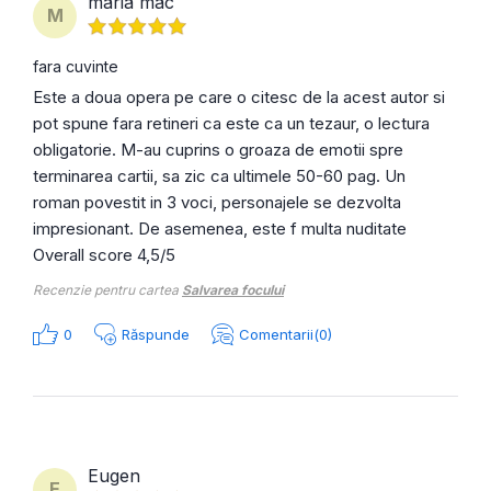
maria mac
M
fara cuvinte
Este a doua opera pe care o citesc de la acest autor si
pot spune fara retineri ca este ca un tezaur, o lectura
obligatorie. M-au cuprins o groaza de emotii spre
terminarea cartii, sa zic ca ultimele 50-60 pag. Un
roman povestit in 3 voci, personajele se dezvolta
impresionant. De asemenea, este f multa nuditate
Overall score 4,5/5
Recenzie pentru cartea
Salvarea focului
0
Răspunde
Comentarii(0)
Eugen
E