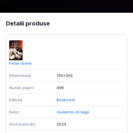
Detalii produse
Ființe stranii
S
Dimensiune
135x200
D
Număr pagini
496
N
Editura
Bookzone
E
Autor
Guillermo Arriaga
A
Anul publicării
2024
A