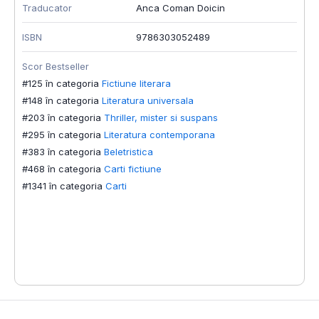
Traducator
Anca Coman Doicin
T
ISBN
9786303052489
L
Scor Bestseller
I
#125 în categoria
Fictiune literara
S
#148 în categoria
Literatura universala
#
#203 în categoria
Thriller, mister si suspans
#
#295 în categoria
Literatura contemporana
#
#383 în categoria
Beletristica
#
#468 în categoria
Carti fictiune
#
#1341 în categoria
Carti
#
#
#