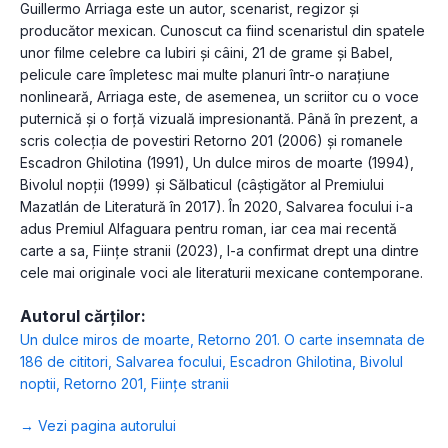
Guillermo Arriaga este un autor, scenarist, regizor și
producător mexican. Cunoscut ca fiind scenaristul din spatele
unor filme celebre ca Iubiri și câini, 21 de grame și Babel,
pelicule care împletesc mai multe planuri într-o narațiune
nonlineară, Arriaga este, de asemenea, un scriitor cu o voce
puternică și o forță vizuală impresionantă. Până în prezent, a
scris colecția de povestiri Retorno 201 (2006) și romanele
Escadron Ghilotina (1991), Un dulce miros de moarte (1994),
Bivolul nopții (1999) și Sălbaticul (câștigător al Premiului
Mazatlán de Literatură în 2017). În 2020, Salvarea focului i-a
adus Premiul Alfaguara pentru roman, iar cea mai recentă
carte a sa, Ființe stranii (2023), l-a confirmat drept una dintre
cele mai originale voci ale literaturii mexicane contemporane.
Autorul cărților:
Un dulce miros de moarte
,
Retorno 201. O carte insemnata de
186 de cititori
,
Salvarea focului
,
Escadron Ghilotina
,
Bivolul
noptii
,
Retorno 201
,
Ființe stranii
→ Vezi pagina autorului