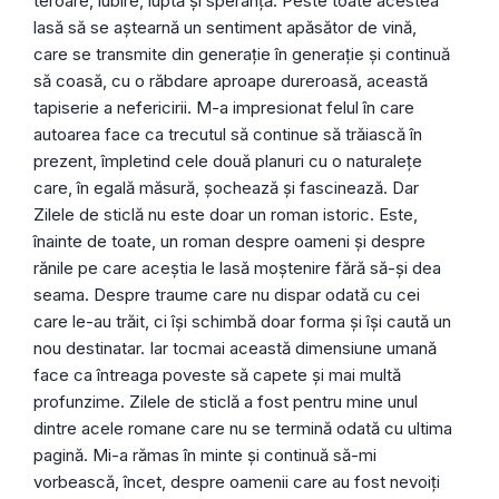
teroare, iubire, luptă și speranță. Peste toate acestea
lasă să se aștearnă un sentiment apăsător de vină,
care se transmite din generație în generație și continuă
să coasă, cu o răbdare aproape dureroasă, această
tapiserie a nefericirii. M-a impresionat felul în care
autoarea face ca trecutul să continue să trăiască în
prezent, împletind cele două planuri cu o naturalețe
care, în egală măsură, șochează și fascinează. Dar
Zilele de sticlă nu este doar un roman istoric. Este,
înainte de toate, un roman despre oameni și despre
rănile pe care aceștia le lasă moștenire fără să-și dea
seama. Despre traume care nu dispar odată cu cei
care le-au trăit, ci își schimbă doar forma și își caută un
nou destinatar. Iar tocmai această dimensiune umană
face ca întreaga poveste să capete și mai multă
profunzime. Zilele de sticlă a fost pentru mine unul
dintre acele romane care nu se termină odată cu ultima
pagină. Mi-a rămas în minte și continuă să-mi
vorbească, încet, despre oamenii care au fost nevoiți