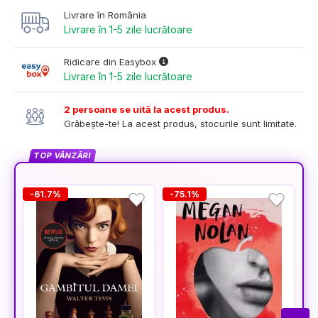
Livrare în România
Livrare în 1-5 zile lucrătoare
Ridicare din Easybox
Livrare în 1-5 zile lucrătoare
2 persoane se uită la acest produs.
Grăbește-te! La acest produs, stocurile sunt limitate.
TOP VÂNZĂRI
-61.7%
-75.1%
-