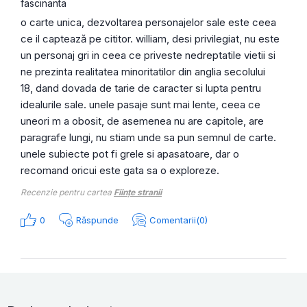
fascinanta
o carte unica, dezvoltarea personajelor sale este ceea
ce il captează pe cititor. william, desi privilegiat, nu este
un personaj gri in ceea ce priveste nedreptatile vietii si
ne prezinta realitatea minoritatilor din anglia secolului
18, dand dovada de tarie de caracter si lupta pentru
idealurile sale. unele pasaje sunt mai lente, ceea ce
uneori m a obosit, de asemenea nu are capitole, are
paragrafe lungi, nu stiam unde sa pun semnul de carte.
unele subiecte pot fi grele si apasatoare, dar o
recomand oricui este gata sa o exploreze.
Recenzie pentru cartea
Ființe stranii
0
Răspunde
Comentarii(0)