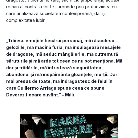
roman al contrastelor te surprinde prin profunzimea cu 
care analizează societatea contemporană, dar și 
complexitatea iubirii. 
„Trăiesc emoțiile fiecărui personaj, mă răscolesc 
geloziile, mă macină furia, mă înduioșează mesajele 
de dragoste, mă seduc mângâierile, mă cutremură 
săruturile și mă arde tot ceea ce nu pot menționa. Mă 
dor și trădările, mă întristează singurătatea, 
abandonul și mă înspăimântă gloanțele, morții. Dar 
mai presus de toate, mă îndrăgostesc de felul în 
care Guillermo Arriaga spune ceea ce spune. 
Devorez fiecare cuvânt.” - Milli