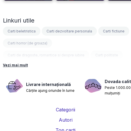
Linkuri utile
Carti beletristica
Carti dezvoltare personala
Carti fictiune
Carti horror (de groaza)
Carti de dragoste, romantice si despre iubire
Carti politiste
Vezi mai mult
Carti fantasy
Carti psihologice
Carti nutritie, sanatate si de slabit
Carti diete
Dovada calit
Livrare internațională
Peste 1.000.000
Cărțile ajung oriunde în lume
Carti despre sarcina si nastere
Carti educatie financiara
mulțumiți
Carti management si leadership
Carti marketing si vanzari
Categorii
Carti de istorie
Carti pentru copii
Carti Parintele Necula
Autori
Carti Dr. Alexandru Ciurea
Carti Parintele Vasile Ioana
Top carti