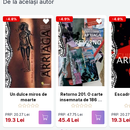
De la același autor
-4.8%
-4.9%
-4.8%
Un dulce miros de
Retorno 201. O carte
Escadr
moarte
insemnata de 186 de
cititori
PRP: 20.27 Lei
PRP: 47.75 Lei
PRP: 20.27
19.3 Lei
45.4 Lei
19.3 Le