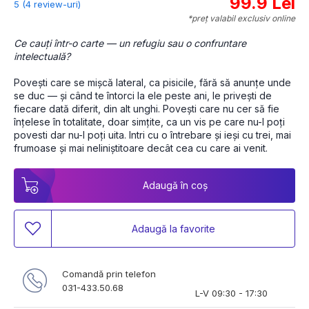
99.9 Lei
5 (4 review-uri)
*preț valabil exclusiv online
Ce cauți într-o carte — un refugiu sau o confruntare 
intelectuală?
Povești care se mișcă lateral, ca pisicile, fără să anunțe unde 
se duc — și când te întorci la ele peste ani, le privești de 
fiecare dată diferit, din alt unghi. Povești care nu cer să fie 
înțelese în totalitate, doar simțite, ca un vis pe care nu-l poți 
povesti dar nu-l poți uita. Intri cu o întrebare și ieși cu trei, mai 
frumoase și mai neliniștitoare decât cea cu care ai venit.
Adaugă în coș
Adaugă la favorite
Comandă prin telefon
031-433.50.68
L-V 09:30 - 17:30