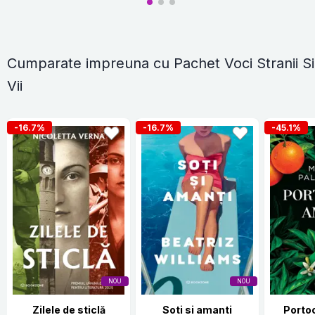
Cumparate impreuna cu Pachet Voci Stranii Si
Vii
-16.7%
-16.7%
-45.1%
NOU
NOU
Zilele de sticlă
Soti si amanti
Porto