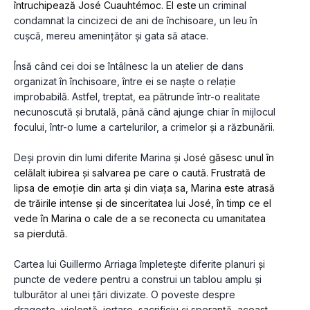
întruchipează José Cuauhtémoc. El este
un criminal 
condamnat la cincizeci de ani de închisoare, un leu în 
cușcă, mereu amenințător și gata să atace.
Însă când cei doi se întâlnesc la un atelier de dans 
organizat în închisoare, între ei se naște o relație 
improbabilă. Astfel, treptat, ea pătrunde într-o realitate 
necunoscută și brutală, până când ajunge chiar în mijlocul 
focului, într-o lume a cartelurilor, a crimelor și a răzbunării. 
Deși provin din lumi diferite Marina și 
José găsesc unul în 
celălalt iubirea și salvarea pe care o caută. Frustrată de 
lipsa de emoție din arta și din viața sa, Marina este atrasă 
de trăirile intense și de sinceritatea lui José, în timp ce el 
vede în Marina o cale de a se reconecta cu umanitatea 
sa pierdută.
Cartea lui Guillermo Arriaga împletește diferite planuri și 
puncte de vedere pentru a construi un tablou amplu și 
tulburător al unei țări divizate. O poveste despre 
dragoste, violență, iertare, sacrificiu și speranță, aceast 