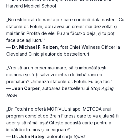
Harvard Medical School
„Nu ești limitat de vârsta pe care o indică data nașterii. Cu 
sfaturile dr. Fotuhi, poți avea un creier mai dezvoltat și 
mai tânăr. Profită de ele! Eu am făcut-o deja, și tu poți 
face același lucru!”
— 
Dr. Michael F. Roizen
, fost Chief Wellness Officer la 
Cleveland Clinic și autor de bestselleruri
„Vrei să ai un creier mai mare, să-ți îmbunătățești 
memoria și să-ți salvezi mintea de îmbătrânirea 
prematură? Urmează sfaturile dr. Fotuhi. Eu așa fac!”
— 
Jean Carper
, autoarea bestsellerului 
Stop Aging 
Now!
„Dr. Fotuhi ne oferă MOTIVUL și apoi METODA unui 
program complet de Brain Fitness care te va ajuta să fii 
ager și să rămâi așa! Citește această carte pentru a 
îmbătrâni frumos și cu vigoare!”
— 
Dr. John Ratey
, autorul cărții 
Spark