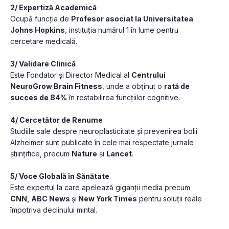
2/ Expertiză Academică
Ocupă funcția de 
Profesor asociat la Universitatea 
Johns Hopkins
, instituția numărul 1 în lume pentru 
cercetare medicală.
3/ Validare Clinică
Este Fondator și Director Medical al 
Centrului 
NeuroGrow Brain Fitness
, unde a obținut o 
rată de 
succes de 84%
 în restabilirea funcțiilor cognitive.
4/ Cercetător de Renume
Studiile sale despre neuroplasticitate și prevenirea bolii 
Alzheimer sunt publicate în cele mai respectate jurnale 
științifice, precum 
Nature
 și 
Lancet
.
5/ Voce Globală în Sănătate
Este expertul la care apelează giganții media precum 
CNN, ABC News 
și
 New York Times
 pentru soluții reale 
împotriva declinului mintal.