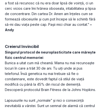
a fost să recunosc că nu era doar lipsă de voință, ci un 
cerc vicios care îmi hrănea oboseala, iritabilitatea și lipsa 
de concentrare. Din cartea Dr. Amen am înțeles cum se 
formează obiceiurile și cum pot începe să le schimb fără 
să-mi dau viața peste cap. Pașii mici chiar au contat.” 
– 
Andy
Creierul Invincibil 
Singurul protocol de neuroplasticitate care mărește 
fizic centrul memoriei
Bunica a uitat cum mă cheamă. Mama nu mai recunoaște 
locuri în care a trăit 30 de ani. Tu uiți unde ai pus 
telefonul. Însă genetica nu mai trebuie să fie o 
condamnare, este dovedit faptul că stilul de viață 
modifică cu până la 45% din riscul de demență. 
Descoperă protocolul Brain Fitness de la Johns Hopkins.
Lapsusurile nu sunt „normale” și nici o consecință 
inevitabilă a vârstei. Sunt un semnal de alarmă că centrul 