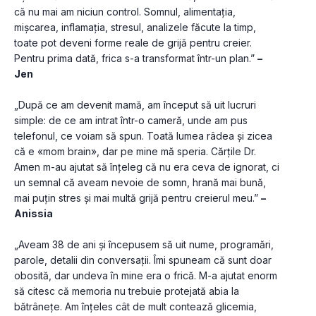
că nu mai am niciun control. Somnul, alimentația, 
mișcarea, inflamația, stresul, analizele făcute la timp, 
toate pot deveni forme reale de grijă pentru creier. 
Pentru prima dată, frica s-a transformat într-un plan.” 
– 
Jen
„După ce am devenit mamă, am început să uit lucruri 
simple: de ce am intrat într-o cameră, unde am pus 
telefonul, ce voiam să spun. Toată lumea râdea și zicea 
că e «mom brain», dar pe mine mă speria. Cărțile Dr. 
Amen m-au ajutat să înțeleg că nu era ceva de ignorat, ci 
un semnal că aveam nevoie de somn, hrană mai bună, 
mai puțin stres și mai multă grijă pentru creierul meu.” 
– 
Anissia
„Aveam 38 de ani și începusem să uit nume, programări, 
parole, detalii din conversații. Îmi spuneam că sunt doar 
obosită, dar undeva în mine era o frică. M-a ajutat enorm 
să citesc că memoria nu trebuie protejată abia la 
bătrânețe. Am înțeles cât de mult contează glicemia, 