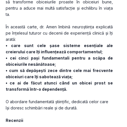
să transforme obiceiurile proaste în obiceiuri bune, 
pentru a aduce mai multă satisfacție și echilibru în viața 
ta.
În această carte, dr. Amen îmbină neuroștiința explicată 
pe înțelesul tuturor cu decenii de experiență clinică și îți 
arată:
• care sunt cele șase sisteme esențiale ale 
creierului care îți influențează comportamentul;
• cei cinci pași fundamentali pentru a scăpa de 
obiceiurile nesănătoase;
• cum să depășești zece dintre cele mai frecvente 
obiceiuri care îți sabotează viața;
• ce ai de făcut atunci când un obicei prost se 
transformă într-o dependență.
O abordare fundamentată științific, dedicată celor care 
își doresc schimbări reale și de durată.
Recenzii