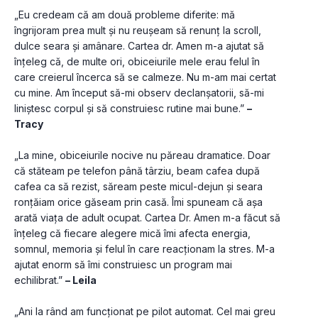
„Eu credeam că am două probleme diferite: mă 
îngrijoram prea mult și nu reușeam să renunț la scroll, 
dulce seara și amânare. Cartea dr. Amen m-a ajutat să 
înțeleg că, de multe ori, obiceiurile mele erau felul în 
care creierul încerca să se calmeze. Nu m-am mai certat 
cu mine. Am început să-mi observ declanșatorii, să-mi 
liniștesc corpul și să construiesc rutine mai bune.” 
– 
Tracy
„La mine, obiceiurile nocive nu păreau dramatice. Doar 
că stăteam pe telefon până târziu, beam cafea după 
cafea ca să rezist, săream peste micul-dejun și seara 
ronțăiam orice găseam prin casă. Îmi spuneam că așa 
arată viața de adult ocupat. Cartea Dr. Amen m-a făcut să 
înțeleg că fiecare alegere mică îmi afecta energia, 
somnul, memoria și felul în care reacționam la stres. M-a 
ajutat enorm să îmi construiesc un program mai 
echilibrat.” 
– Leila
„Ani la rând am funcționat pe pilot automat. Cel mai greu 