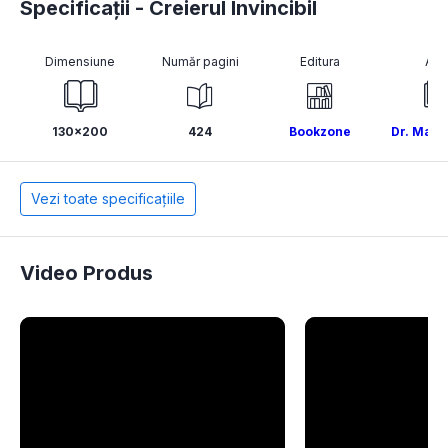
Specificații - Creierul Invincibil
Dimensiune
Număr pagini
Editura
Aut
130x200
424
Bookzone
Dr. Majid
Vezi toate specificațiile
Video Produs