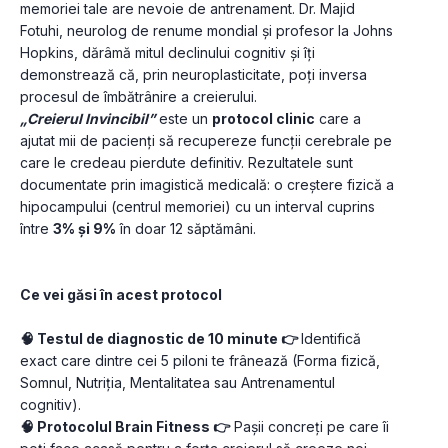
memoriei tale are nevoie de antrenament. Dr. Majid 
Fotuhi, neurolog de renume mondial și profesor la Johns 
Hopkins, dărâmă mitul declinului cognitiv și îți 
demonstrează că, prin neuroplasticitate, poți inversa 
procesul de îmbătrânire a creierului.
„Creierul Invincibil”
 este un 
protocol clinic
 care a 
ajutat mii de pacienți să recupereze funcții cerebrale pe 
care le credeau pierdute definitiv. Rezultatele sunt 
documentate prin imagistică medicală: o creștere fizică a 
hipocampului (centrul memoriei) cu un interval cuprins 
între 
3% și 9%
 în doar 12 săptămâni.
Ce vei găsi în acest protocol
🧠 Testul de diagnostic de 10 minute 👉 
Identifică 
exact care dintre cei 5 piloni te frânează (Forma fizică, 
Somnul, Nutriția, Mentalitatea sau Antrenamentul 
cognitiv).
🧠 Protocolul Brain Fitness 👉
 Pașii concreți pe care îi 