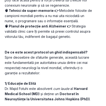
poți face acasă pentru a forța creierul să creeze noi 
conexiuni neuronale și să se regenereze.
🧠 Tehnici de super-memorie 👉 
Metodele folosite de 
campionii mondiali pentru a nu mai uita niciodată un 
nume, o programare sau o informație esențială.
🧠 Planul de protecție anti Alzheimer 👉 
Strategia 
validată clinic care îți permite să preiei controlul asupra 
viitorului tău, indiferent de bagajul genetic.
De ce este acest protocol un ghid indispensabil?
Spre deosebire de sfaturile generale, această lucrare 
este fundamentată pe autoritatea unuia dintre cei mai 
respectați neurologi la nivel mondial, oferindu-ți o 
garanție a rezultatelor:
1/ Educație de Elită
Dr. Majid Fotuhi este absolvent 
cum laude
 al 
Harvard 
Medical School (MD)
 și deține un 
Doctorat în 
Neuroștiințe la Universitatea Johns Hopkins (PhD)
.