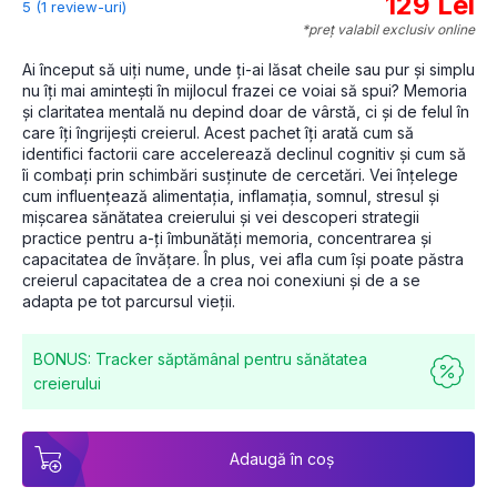
129 Lei
5 (1 review-uri)
*preț valabil exclusiv online
Ai început să uiți nume, unde ți-ai lăsat cheile sau pur și simplu 
nu îți mai amintești în mijlocul frazei ce voiai să spui? Memoria 
și claritatea mentală nu depind doar de vârstă, ci și de felul în 
care îți îngrijești creierul. Acest pachet îți arată cum să 
identifici factorii care accelerează declinul cognitiv și cum să 
îi combați prin schimbări susținute de cercetări. Vei înțelege 
cum influențează alimentația, inflamația, somnul, stresul și 
mișcarea sănătatea creierului și vei descoperi strategii 
practice pentru a-ți îmbunătăți memoria, concentrarea și 
capacitatea de învățare. În plus, vei afla cum își poate păstra 
creierul capacitatea de a crea noi conexiuni și de a se 
adapta pe tot parcursul vieții.
BONUS: Tracker săptămânal pentru sănătatea
creierului
Adaugă în coș