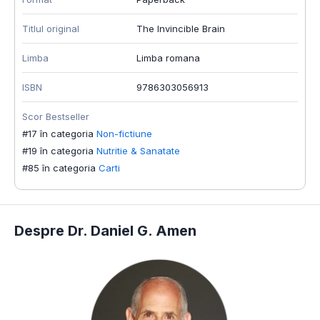
Titlul original
The Invincible Brain
T
Limba
Limba romana
I
ISBN
9786303056913
S
#
Scor Bestseller
#
#17 în categoria
Non-fictiune
#
#19 în categoria
Nutritie & Sanatate
#
#85 în categoria
Carti
Despre Dr. Daniel G. Amen