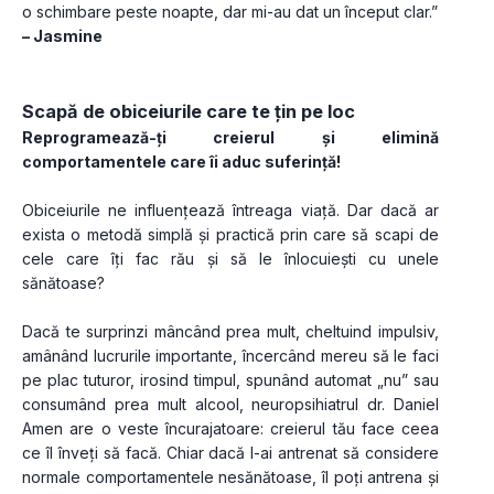
o schimbare peste noapte, dar mi-au dat un început clar.” 
– Jasmine
Scapă de obiceiurile care te țin pe loc
Reprogramează-ți creierul și elimină 
comportamentele care îi aduc suferință!
Obiceiurile ne influențează întreaga viață. Dar dacă ar 
exista o metodă simplă și practică prin care să scapi de 
cele care îți fac rău și să le înlocuiești cu unele 
sănătoase?
Dacă te surprinzi mâncând prea mult, cheltuind impulsiv, 
amânând lucrurile importante, încercând mereu să le faci 
pe plac tuturor, irosind timpul, spunând automat „nu” sau 
consumând prea mult alcool, neuropsihiatrul dr. Daniel 
Amen are o veste încurajatoare: creierul tău face ceea 
ce îl înveți să facă. Chiar dacă l-ai antrenat să considere 
normale comportamentele nesănătoase, îl poți antrena și 