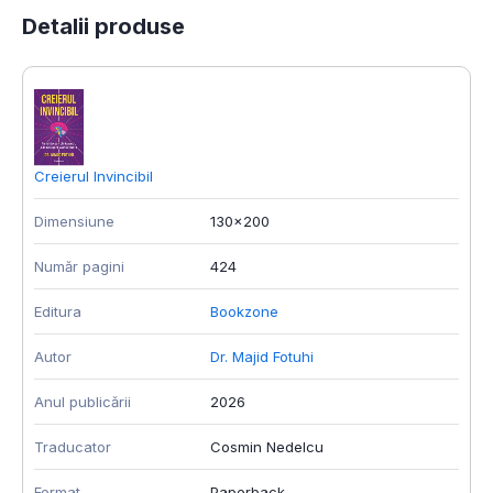
Detalii produse
Creierul Invincibil
Î
Dimensiune
130x200
D
Număr pagini
424
N
Editura
Bookzone
E
Autor
Dr. Majid Fotuhi
A
Anul publicării
2026
A
Traducator
Cosmin Nedelcu
T
Format
Paperback
F