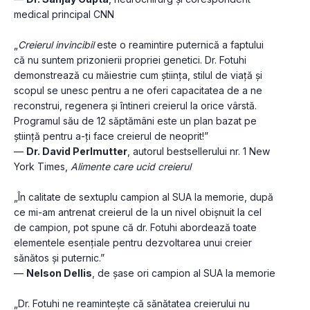
medical principal CNN
„
Creierul invincibil
 este o reamintire puternică a faptului 
că nu suntem prizonierii propriei genetici. Dr. Fotuhi 
demonstrează cu măiestrie cum știința, stilul de viață și 
scopul se unesc pentru a ne oferi capacitatea de a ne 
reconstrui, regenera și întineri creierul la orice vârstă. 
Programul său de 12 săptămâni este un plan bazat pe 
știință pentru a-ți face creierul de neoprit!”
— 
Dr. David Perlmutter
, autorul bestsellerului nr. 1 New 
York Times, 
Alimente care ucid creierul
„În calitate de sextuplu campion al SUA la memorie, după 
ce mi-am antrenat creierul de la un nivel obișnuit la cel 
de campion, pot spune că dr. Fotuhi abordează toate 
elementele esențiale pentru dezvoltarea unui creier 
sănătos și puternic.”
— 
Nelson Dellis
, de șase ori campion al SUA la memorie
„Dr. Fotuhi ne reamintește că sănătatea creierului nu 