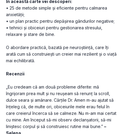
În această carte vei descoperi:
• 25 de metode simple și eficiente pentru calmarea 
anxietății;
• un plan practic pentru depășirea gândurilor negative;
• tehnici și obiceiuri pentru gestionarea stresului, 
relaxare și stare de bine.
O abordare practică, bazată pe neuroștiință, care îți 
arată cum să construiești un creier mai rezilient și o viață 
mai echilibrată.
Recenzii
„Eu credeam că am două probleme diferite: mă 
îngrijoram prea mult și nu reușeam să renunț la scroll, 
dulce seara și amânare. Cărțile Dr. Amen m-au ajutat să 
înțeleg că, de multe ori, obiceiurile mele erau felul în 
care creierul încerca să se calmeze. Nu m-am mai certat 
cu mine. Am început să-mi observ declanșatorii, să-mi 
liniștesc corpul și să construiesc rutine mai bune.” 
– 
Selena