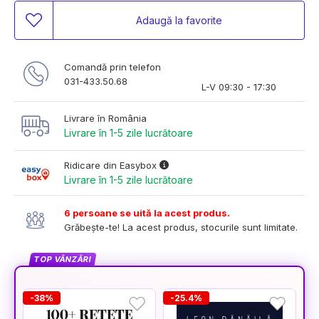
Adaugă la favorite
Comandă prin telefon
031-433.50.68
L-V 09:30 - 17:30
Livrare în România
Livrare în 1-5 zile lucrătoare
Ridicare din Easybox
Livrare în 1-5 zile lucrătoare
6 persoane se uită la acest produs.
Grăbește-te! La acest produs, stocurile sunt limitate.
TOP VÂNZĂRI
-38%
-25.4%
-