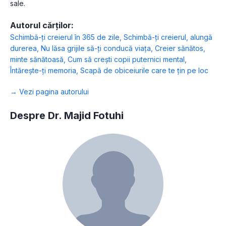
sale.
Autorul cărților:
Schimbă-ți creierul în 365 de zile
,
Schimbă-ți creierul, alungă
durerea
,
Nu lăsa grijile să-ți conducă viața
,
Creier sănătos,
minte sănătoasă
,
Cum să crești copii puternici mental
,
Întărește-ți memoria
,
Scapă de obiceiurile care te țin pe loc
→ Vezi pagina autorului
Despre Dr. Majid Fotuhi