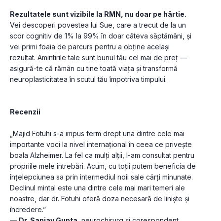
Rezultatele sunt vizibile la RMN, nu doar pe hârtie.
Vei descoperi povestea lui Sue, care a trecut de la un 
scor cognitiv de 1% la 99% în doar câteva săptămâni, și 
vei primi foaia de parcurs pentru a obține același 
rezultat. Amintirile tale sunt bunul tău cel mai de preț — 
asigură-te că rămân cu tine toată viața și transformă 
neuroplasticitatea în scutul tău împotriva timpului. 
Recenzii
„Majid Fotuhi s-a impus ferm drept una dintre cele mai 
importante voci la nivel internațional în ceea ce privește 
boala Alzheimer. La fel ca mulți alții, l-am consultat pentru 
propriile mele întrebări. Acum, cu toții putem beneficia de 
înțelepciunea sa prin intermediul noii sale cărți minunate. 
Declinul mintal este una dintre cele mai mari temeri ale 
noastre, dar dr. Fotuhi oferă doza necesară de liniște și 
încredere.”
— 
Dr. Sanjay Gupta
, neurochirurg și corespondent 