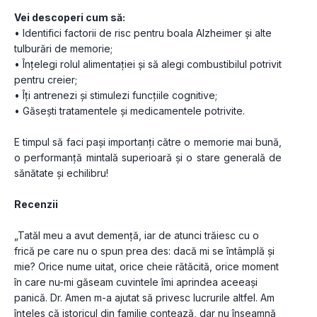
Vei descoperi cum să:
• Identifici factorii de risc pentru boala Alzheimer și alte 
tulburări de memorie;
• Înțelegi rolul alimentației și să alegi combustibilul potrivit 
pentru creier;
• Îți antrenezi și stimulezi funcțiile cognitive;
• Găsești tratamentele și medicamentele potrivite.
E timpul să faci pași importanți către o memorie mai bună, 
o performanță mintală superioară și o stare generală de 
sănătate și echilibru!
Recenzii
„Tatăl meu a avut demență, iar de atunci trăiesc cu o 
frică pe care nu o spun prea des: dacă mi se întâmplă și 
mie? Orice nume uitat, orice cheie rătăcită, orice moment 
în care nu-mi găseam cuvintele îmi aprindea aceeași 
panică. Dr. Amen m-a ajutat să privesc lucrurile altfel. Am 
înțeles că istoricul din familie contează, dar nu înseamnă 