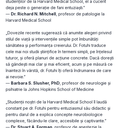
studenților de la Harvard Medical School, el a cucerit 
deja peste o generație de fani entuziaști.”
— 
Dr. Richard N. Mitchell
, profesor de patologie la 
Harvard Medical School
„Dovezile recente sugerează că anumite alegeri privind 
stilul de viață și intervențiile simple pot îmbunătăți 
sănătatea și performanța creierului. Dr. Fotuhi traduce 
cele mai noi studii științifice în termeni simpli, pe înțelesul 
tuturor, și oferă planuri de acțiune concrete. Dacă dorești 
să gândești mai clar și mai eficient, acum și pe măsură ce 
înaintezi în vârstă, dr. Fotuhi îți oferă îndrumarea de care 
ai nevoie.”
— 
Barbara S. Slusher, PhD
, profesor de neurologie și 
psihiatrie la Johns Hopkins School of Medicine
„Studenții noștri de la Harvard Medical School îl laudă 
constant pe dr. Fotuhi pentru entuziasmul său didactic și 
pentru darul de a explica concepte neurobiologice 
complexe, făcându-le clare, accesibile și captivante.”
— 
Dr. Stuart A. Forman
, profesor de anestezie la 