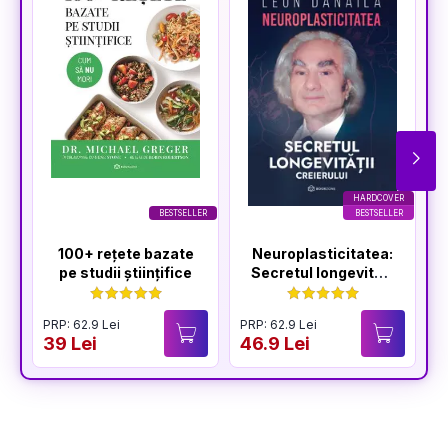
HARDCOVER
BESTSELLER
BESTSELLER
100+ rețete bazate
Neuroplasticitatea:
pe studii științifice
Secretul longevității
creierului
PRP: 62.9 Lei
PRP: 62.9 Lei
P
39 Lei
46.9 Lei
3