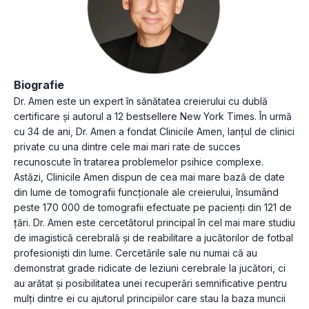
Biografie
Dr. Amen este un expert în sănătatea creierului cu dublă
certificare și autorul a 12 bestsellere New York Times. În urmă
cu 34 de ani, Dr. Amen a fondat Clinicile Amen, lanțul de clinici
private cu una dintre cele mai mari rate de succes
recunoscute în tratarea problemelor psihice complexe.
Astăzi, Clinicile Amen dispun de cea mai mare bază de date
din lume de tomografii funcționale ale creierului, însumând
peste 170 000 de tomografii efectuate pe pacienți din 121 de
țări. Dr. Amen este cercetătorul principal în cel mai mare studiu
de imagistică cerebrală și de reabilitare a jucătorilor de fotbal
profesioniști din lume. Cercetările sale nu numai că au
demonstrat grade ridicate de leziuni cerebrale la jucători, ci
au arătat și posibilitatea unei recuperări semnificative pentru
mulți dintre ei cu ajutorul principiilor care stau la baza muncii