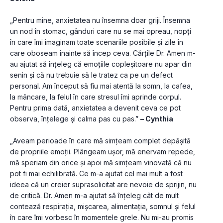
„Pentru mine, anxietatea nu însemna doar griji. Însemna 
un nod în stomac, gânduri care nu se mai opreau, nopți 
în care îmi imaginam toate scenariile posibile și zile în 
care oboseam înainte să încep ceva. Cărțile Dr. Amen m-
au ajutat să înțeleg că emoțiile copleșitoare nu apar din 
senin și că nu trebuie să le tratez ca pe un defect 
personal. Am început să fiu mai atentă la somn, la cafea, 
la mâncare, la felul în care stresul îmi aprinde corpul. 
Pentru prima dată, anxietatea a devenit ceva ce pot 
observa, înțelege și calma pas cu pas.” 
– Cynthia 
„Aveam perioade în care mă simțeam complet depășită 
de propriile emoții. Plângeam ușor, mă enervam repede, 
mă speriam din orice și apoi mă simțeam vinovată că nu 
pot fi mai echilibrată. Ce m-a ajutat cel mai mult a fost 
ideea că un creier suprasolicitat are nevoie de sprijin, nu 
de critică. Dr. Amen m-a ajutat să înțeleg cât de mult 
contează respirația, mișcarea, alimentația, somnul și felul 
în care îmi vorbesc în momentele grele. Nu mi-au promis 