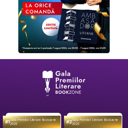
Gala Premilor Literare Bookzone
Gala Premilor Literare Bookzone
#1
#2
2025
2025