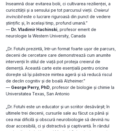
înseamnă doar evitarea bolii, ci cultivarea rezilienței, a 
curiozității și a sensului pe tot parcursul vieții. 
Creierul 
invincibil
 este o lucrare riguroasă din punct de vedere 
științific și, în același timp, profund umană.”
— 
Dr. Vladimir Hachinski
, profesor emerit de 
neurologie la Western University, Canada
„Dr. Fotuhi prezintă, într-un format foarte ușor de parcurs, 
decenii de cercetare care demonstrează cum anumite 
intervenții în stilul de viață pot proteja creierul de 
demență. Această carte este esențială pentru oricine 
dorește să își păstreze mintea ageră și să reducă riscul 
de declin cognitiv și de boală Alzheimer.”
— 
George Perry, PhD
, profesor de biologie și chimie la 
Universitatea Texas, San Antonio
„Dr. Fotuhi este un educator și un scriitor desăvârșit; în 
ultimele trei decenii, cursurile sale au făcut ca până și 
cea mai dificilă și obscură neurobiologie să devină nu 
doar accesibilă, ci și distractivă și captivantă. În rândul 