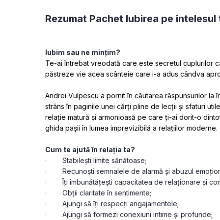
Rezumat Pachet Iubirea pe intelesul 
Iubim sau ne mințim?
Te-ai întrebat vreodată care este secretul cuplurilor
păstreze vie acea scânteie care i-a adus cândva apro
Andrei Vulpescu a pornit în căutarea răspunsurilor la înt
strâns în paginile unei cărți pline de lecții și sfaturi uti
relație matură și armonioasă pe care ți-ai dorit-o dinto
ghida pașii în lumea imprevizibilă a relațiilor moderne.
Cum te ajută în relația ta?
·        Stabilești limite sănătoase;
·        Recunoști semnalele de alarmă și abuzul emoțion
·        Îți îmbunătățești capacitatea de relaționare și c
·        Obții claritate în sentimente;
·        Ajungi să îți respecți angajamentele;
·        Ajungi să formezi conexiuni intime și profunde;