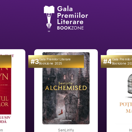
#3
#4
Gala Premilor Literare
Gala Premilor
Bookzone 2025
Bookzone 20
wn
SenLinYu
I