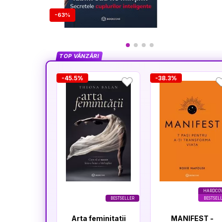
-63%
TOP VÂNZĂRI
-45.5%
-38.3%
HARDCO
BESTSELLER
BESTSEL
Arta feminitatii
MANIFEST -