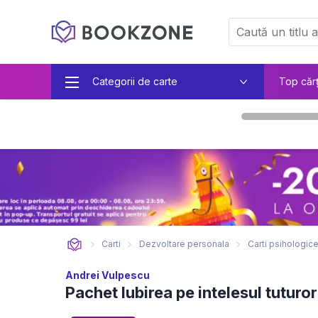
Categorii de carte
Top căr
Carti
Dezvoltare personala
Carti psihologic
Andrei Vulpescu
Pachet Iubirea pe intelesul tuturor