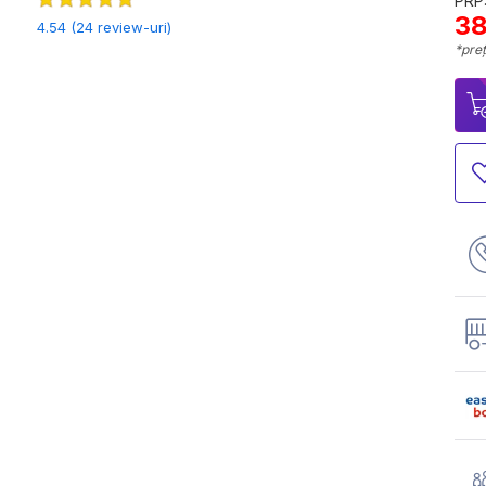
PRP:
38
4.54 (24 review-uri)
*preț