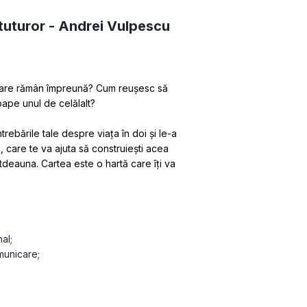
tuturor -
Andrei Vulpescu
 care rămân împreună? Cum reușesc să 
ape unul de celălalt?
rebările tale despre viața în doi și le-a 
le, care te va ajuta să construiești acea 
tdeauna. Cartea este o hartă care îți va 
al;
omunicare;