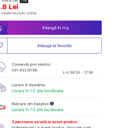
 104.8 Lei
TVA
.8 Lei
 valabil exclusiv online
Adaugă în coș
Adaugă la favorite
Comandă prin telefon
031-433.50.68
L-V 09:30 - 17:30
Livrare în România
Livrare în 1-5 zile lucrătoare
Ridicare din Easybox
Livrare în 1-5 zile lucrătoare
3 persoane se uită la acest produs.
Grăbește-te! La acest produs, stocurile sunt