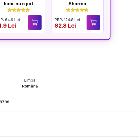
banii nu o pot
Sharma
cumpăra
P: 64.9 Lei
PRP: 124.8 Lei
PRP: 59.9 Lei
1.9 Lei
82.8 Lei
47.9 Lei
Limba
Română
8799