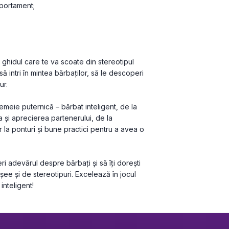
mportament;
 ghidul care te va scoate din stereotipul 
să intri în mintea bărbaților, să le descoperi 
ur. 
 femeie puternică – bărbat inteligent, de la 
a și aprecierea partenerului, de la 
r la ponturi și bune practici pentru a avea o 
 adevărul despre bărbați și să îți dorești 
ee și de stereotipuri. Excelează în jocul 
 inteligent!