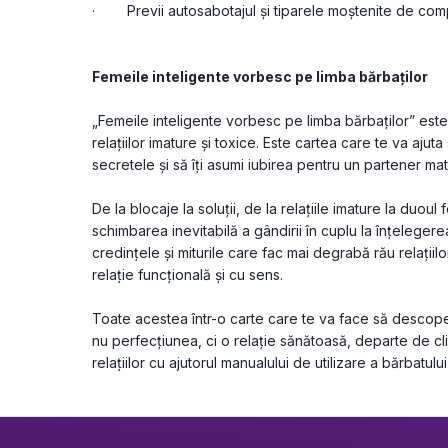
·        Previi autosabotajul și tiparele moștenite de co
Femeile inteligente vorbesc pe limba bărbaților
﻿„Femeile inteligente vorbesc pe limba bărbaților” este
relațiilor imature și toxice. Este cartea care te va ajuta 
secretele și să îți asumi iubirea pentru un partener mat
De la blocaje la soluții, de la relațiile imature la duoul
schimbarea inevitabilă a gândirii în cuplu la înțelegere
credințele și miturile care fac mai degrabă rău relațiilo
relație funcțională și cu sens.
Toate acestea într-o carte care te va face să descoperi
nu perfecțiunea, ci o relație sănătoasă, departe de cliș
relațiilor cu ajutorul manualului de utilizare a bărbatului