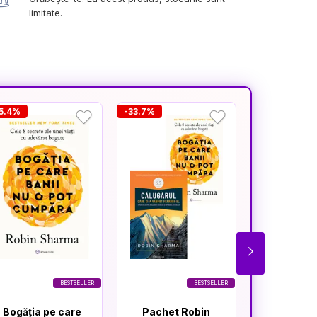
limitate.
5.4%
-33.7%
-20%
BESTSELLER
BESTSELLER
Bogăția pe care
Pachet Robin
Efectul