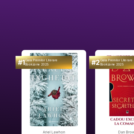
#1
#2
Gala Premilor Literare
Gala Premilor Literare
Bookzone 2025
Bookzone 2025
Ariel Lawhon
Dan Bro