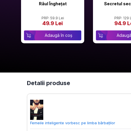
Râul Înghețat
Secretul sec
PRP: 59.9 Lei
PRP: 129 
49.9 Lei
94.9 L
Adaugă în coș
Adaugă
Detalii produse
Femeile inteligente vorbesc pe limba bărbaților