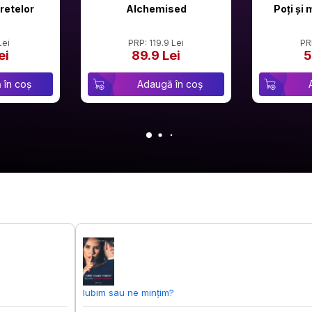
retelor
Alchemised
Poți și 
Lei
PRP: 119.9 Lei
PR
ei
89.9 Lei
5
 în coș
Adaugă în coș
Iubim sau ne mințim?