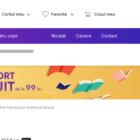
Contul meu
Favorite
Cosul meu
tru copii
Noutati
Cariere
Contact
het Iubirea pe intelesul tuturor