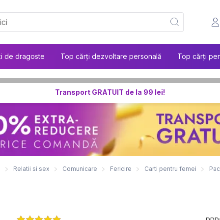
ți de dragoste
Top cărți dezvoltare personală
Top cărți pen
Transport GRATUIT de la 99 lei!
e
Relatii si sex
Comunicare
Fericire
Carti pentru femei
Pac