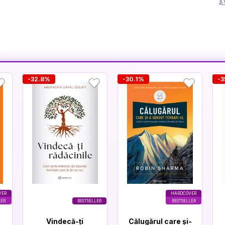
-32.8%
-30.1%
-3
VER
HARDCOVER
LER
BESTSELLER
BESTSELLER
Vindecă-ți
Călugărul care și-