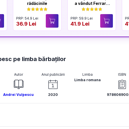
rădăcinile
a vândut Ferrari-
ul
PRP: 54.9 Lei
PRP: 59.9 Lei
PR
36.9 Lei
41.9 Lei
4
rbesc pe limba bărbaților
Autor
Anul publicării
Limba
ISBN
Limba romana
Andrei Vulpescu
2020
978606900