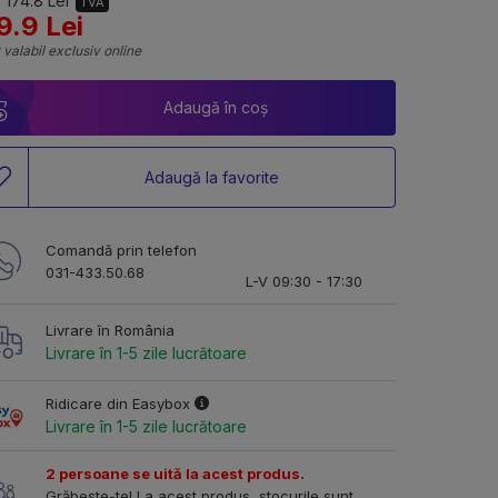
 174.8 Lei
TVA
9.9 Lei
 valabil exclusiv online
Adaugă în coș
Adaugă la favorite
Comandă prin telefon
031-433.50.68
L-V 09:30 - 17:30
Livrare în România
Livrare în 1-5 zile lucrătoare
Ridicare din Easybox
Livrare în 1-5 zile lucrătoare
2 persoane se uită la acest produs.
Grăbește-te! La acest produs, stocurile sunt