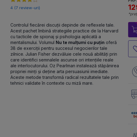
PRP:
12
4 (7 review-uri)
*preț
Controlul fiecărei discuții depinde de reflexele tale. 
Acest pachet îmbină strategiile practice de la Harvard 
cu tacticile de spionaj și psihologia aplicată a 
mentalismului. Volumul 
Nu te mulțumi cu puțin
 oferă 
38 de exerciții pentru succesul negocierilor tale 
zilnice. Julian Fisher dezvăluie cele nouă abilități prin 
care identifici semnalele ascunse ori intențiile reale 
ale interlocutorului. Oz Pearlman instalează stăpânirea 
propriei minți și deține arta persuasiunii imediate. 
Aceste metode transformă radical rezultatele tale prin 
tehnici validate în contexte cu miză mare. 