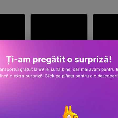
Ți-am pregătit o surpriză!
ansportul gratuit la 99 lei sună bine, dar mai avem pentru t
încă o extra-surpriză! Click pe piñata pentru a o descoperi