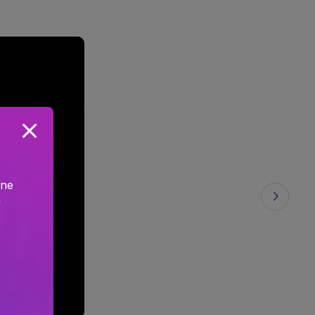
ine
!