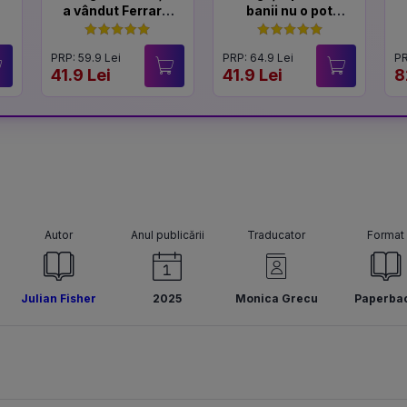
a vândut Ferrari-
banii nu o pot
ul
cumpăra
PRP: 59.9 Lei
PRP: 64.9 Lei
PR
41.9 Lei
41.9 Lei
8
Autor
Anul publicării
Traducator
Format
Julian Fisher
2025
Monica Grecu
Paperba