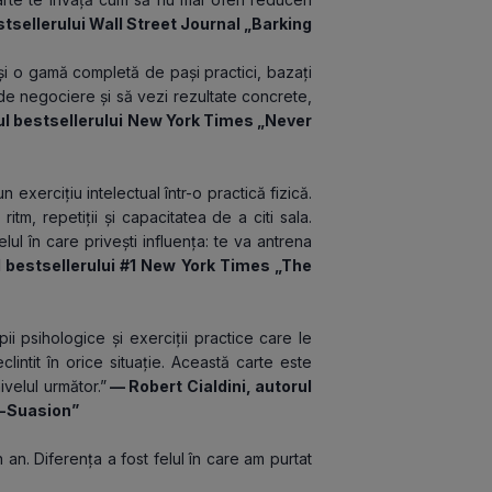
tsellerului Wall Street Journal „Barking 
și o gamă completă de pași practici, bazați 
de negociere și să vezi rezultate concrete, 
ul bestsellerului New York Times „Never 
exercițiu intelectual într-o practică fizică. 
tm, repetiții și capacitatea de a citi sala. 
ul în care privești influența: te va antrena 
l bestsellerului #1 New York Times „The 
i psihologice și exerciții practice care le 
intit în orice situație. Această carte este 
ivelul următor.”
 — Robert Cialdini, autorul 
e-Suasion”
n. Diferența a fost felul în care am purtat 