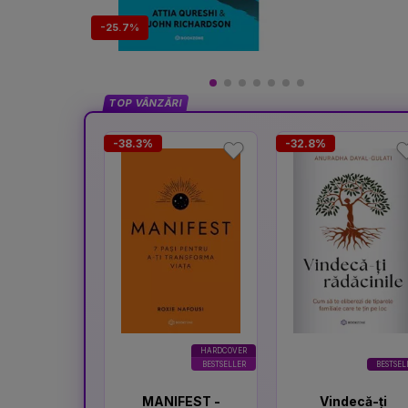
-25.7%
TOP VÂNZĂRI
-38.3%
-32.8%
HARDCOVER
BESTSELLER
BESTSEL
MANIFEST -
Vindecă-ți