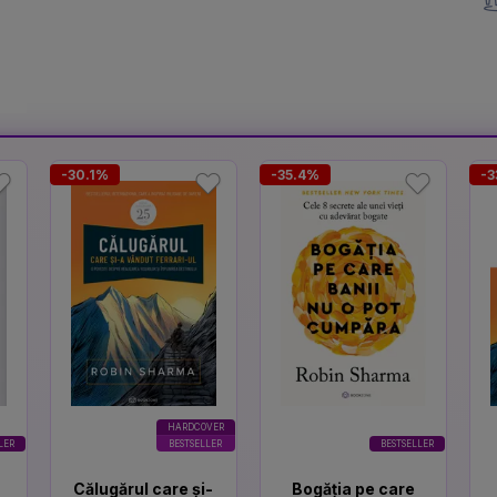
-30.1%
-35.4%
-3
HARDCOVER
LER
BESTSELLER
BESTSELLER
Călugărul care și-
Bogăția pe care