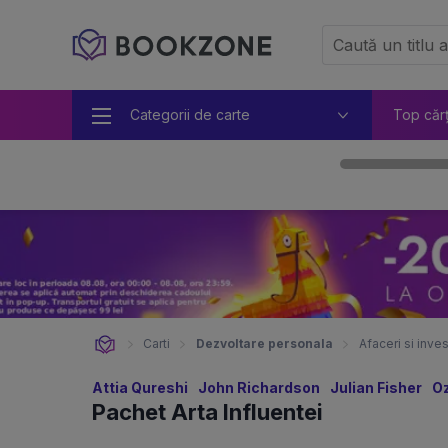
Categorii de carte
Top căr
Carti
Dezvoltare personala
Afaceri si invest
Attia Qureshi
John Richardson
Julian Fisher
O
Pachet Arta Influentei