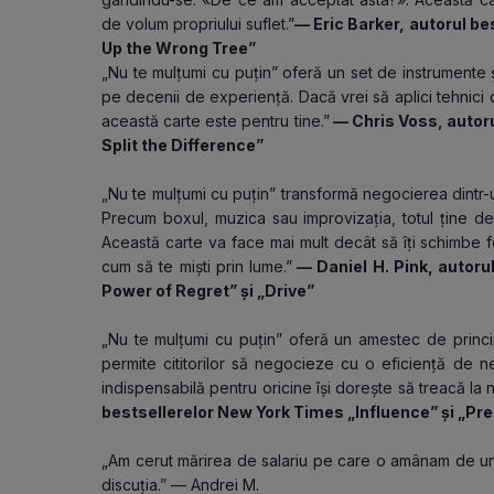
de volum propriului suflet.”
— Eric Barker, autorul bes
Up the Wrong Tree”
„Nu te mulțumi cu puțin” oferă un set de instrumente 
pe decenii de experiență. Dacă vrei să aplici tehnici 
această carte este pentru tine.”
 — Chris Voss, autor
Split the Difference”
„Nu te mulțumi cu puțin” transformă negocierea dintr-un 
Precum boxul, muzica sau improvizația, totul ține de ri
Această carte va face mai mult decât să îți schimbe fel
cum să te miști prin lume.”
 — Daniel H. Pink, autoru
Power of Regret” și „Drive”
„Nu te mulțumi cu puțin” oferă un amestec de principi
permite cititorilor să negocieze cu o eficiență de necl
indispensabilă pentru oricine își dorește să treacă la n
bestsellerelor New York Times „Influence” și „Pr
„Am cerut mărirea de salariu pe care o amânam de un a
discuția.” — Andrei M.