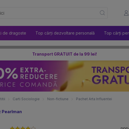
ți de dragoste
Top cărți dezvoltare personală
Top cărți pen
Transport GRATUIT de la 99 lei!
itii
Carti Sociologie
Non-fictiune
Pachet Arta Influentei
z Pearlman