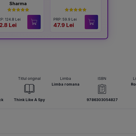
Sharma
spi
P: 124.8 Lei
PRP: 59.9 Lei
PRP: 55 Lei
2.8 Lei
47.9 Lei
44.9 Lei
Titlul original
Limba
ISBN
L
Limba romana
Ro
ck
Think Like A Spy
9786303054827