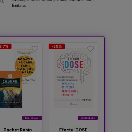
limitate.
3.7%
-20%
-18.4%
BESTSELLER
BESTSELLER
Pachet Robin
Efectul DOSE
Gandeste