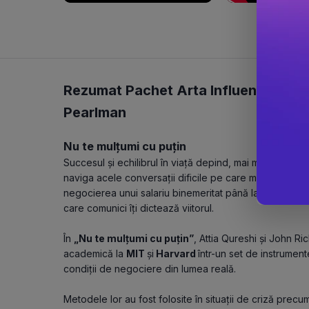
Rezumat Pachet Arta Influentei -
Jo
Pearlman
Nu te mulțumi cu puțin
Succesul și echilibrul în viață depind, mai mult decât 
naviga acele conversații dificile pe care majoritatea oa
negocierea unui salariu binemeritat până la gestionarea u
care comunici îți dictează viitorul.
În 
„Nu te mulțumi cu puțin”
, Attia Qureshi și John R
academică la 
MIT 
și
 Harvard 
într-un set de instrument
condiții de negociere din lumea reală.
Metodele lor au fost folosite în situații de criză precum