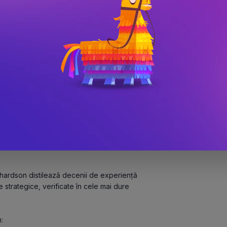
hn Richardson
,
Attia Qureshi
,
Julian Fisher
,
Oz
am vrea să recunoaștem, de abilitatea de a 
menilor preferă să le evite. De la 
nui conflict tensionat în familie, felul în 
ichardson distilează decenii de experiență 
e strategice, verificate în cele mai dure 
: