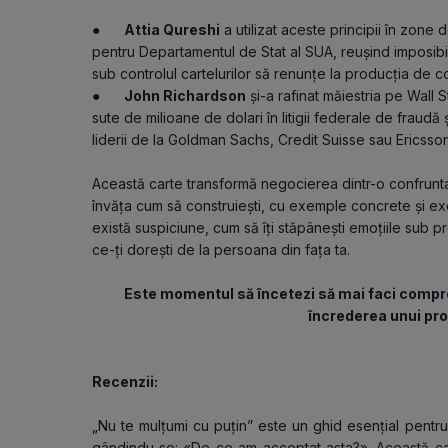
●      
Attia Qureshi
 a utilizat aceste principii în zone 
pentru Departamentul de Stat al SUA, reușind imposibilu
sub controlul cartelurilor să renunțe la producția de co
●      
John Richardson
 și-a rafinat măiestria pe Wall
sute de milioane de dolari în litigii federale de fraudă 
liderii de la Goldman Sachs, Credit Suisse sau Ericsson
Această carte transformă negocierea dintr-o confruntare 
învăța cum să construiești, cu exemple concrete și exe
există suspiciune, cum să îți stăpânești emoțiile sub pre
ce-ți dorești de la persoana din fața ta. 
Este momentul să încetezi să mai faci comprom
încrederea unui pro
Recenzii:
„Nu te mulțumi cu puțin” este un ghid esențial pentru
gândindu-se: «De ce am acceptat asta?». Această car