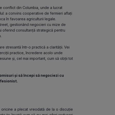
de conflict din Columbia, unde a lucrat 
l: a convins cooperative de fermieri aflați 
ca în favoarea agriculturii legale.
 Street, gestionând negocieri cu mize de 
și oferind consultanță strategică pentru 
.
stresantă într-o practică a clarității. Vei 
rciții practice, încredere acolo unde 
siune și, cel mai important, cum să obții tot 
isuri și să începi să negociezi cu 
fesionist.
 oricine a plecat vreodată de la o discuție 
te te învață cum să nu mai oferi reduceri 