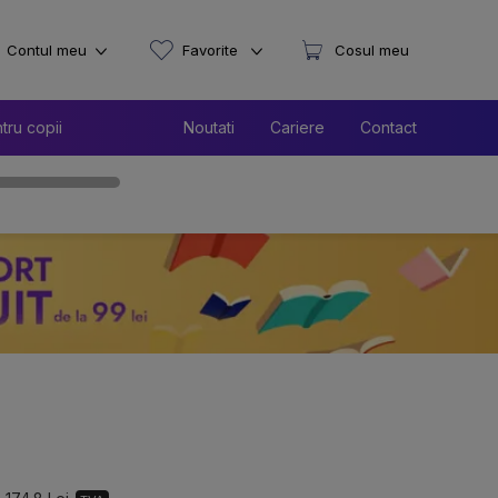
Contul meu
Favorite
Cosul meu
tru copii
Noutati
Cariere
Contact