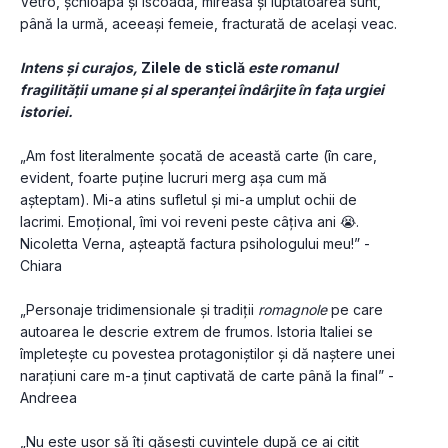
Vetro, șchioapa și iscoada, mireasa și luptătoarea sunt, 
până la urmă, aceeași femeie, fracturată de același veac.
Intens și curajos, 
Zilele de sticlă
 este romanul 
fragilității umane și al speranței îndârjite în fața urgiei 
istoriei.
„Am fost literalmente șocată de această carte (în care, 
evident, foarte puține lucruri merg așa cum mă 
așteptam). Mi-a atins sufletul și mi-a umplut ochii de 
lacrimi. Emoțional, îmi voi reveni peste câțiva ani 😭. 
Nicoletta Verna, așteaptă factura psihologului meu!” - 
Chiara
„Personaje tridimensionale și tradiții 
romagnole
 pe care 
autoarea le descrie extrem de frumos. Istoria Italiei se 
împletește cu povestea protagoniștilor și dă naștere unei 
narațiuni care m-a ținut captivată de carte până la final” - 
Andreea
„Nu este ușor să îți găsești cuvintele după ce ai citit 