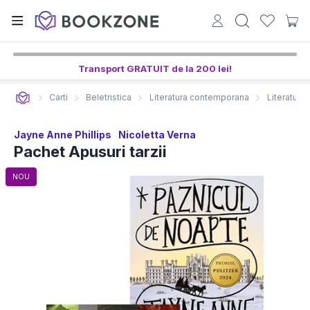
9
15
13
ore,
min,
sec
Transport GRATUIT de la 200 lei!
Carti
Beletristica
Literatura contemporana
Literatura 
Jayne Anne Phillips
Nicoletta Verna
Pachet Apusuri tarzii
NOU