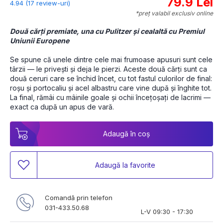
79.9 Lei
4.94 (17 review-uri)
*preț valabil exclusiv online
Două cărți premiate, una cu Pulitzer și cealaltă cu Premiul 
Uniunii Europene
Se spune că unele dintre cele mai frumoase apusuri sunt cele 
târzii — le privești și deja le pierzi. Aceste două cărți sunt ca 
două ceruri care se închid încet, cu tot fastul culorilor de final: 
roșu și portocaliu și acel albastru care vine după și înghite tot. 
La final, rămâi cu mâinile goale și ochii încețoșați de lacrimi — 
exact ca după un apus de vară.
Adaugă în coș
Adaugă la favorite
Comandă prin telefon
031-433.50.68
L-V 09:30 - 17:30