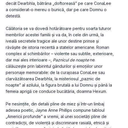
decât Dearbhla, bătrâna „doftoreasă” pe care ConaLee 
a considerat-o mereu o bunică, dar pe care Domnu o 
detestă.
Călătoria se va dovedi hotărâtoare pentru soarta tuturor 
membrilor acestei familii și va da, în cele din urmă, la 
iveală secretele tragice ale unor destine prinse și 
răvășite de istoria recentă a statelor americane. Roman 
complex al schimbărilor – violente sau subtile, exterioare, 
dar mai ales interioare –, 
Paznicul de noapte
 ne 
călăuzește prin labirintul gândurilor și emoțiilor unor 
personaje memorabile: de la curajoasa ConaLee sau 
clarvăzătoarea Dearbhla, la misteriosul „paznic de 
noapte” al azilului, la figura brutală a lui Domnu și până la 
femeia aprigă ce conduce bucătăria, doamna Hexum.
Pe nesimțite, din detalii pline de miez și într-un limbaj 
adesea poetic, Jayne Anne Phillips compune tabloul 
„Americii profunde” a vremii, al unei societăți pline de 
contradicții, de violență și discriminare rasială, etnică și 