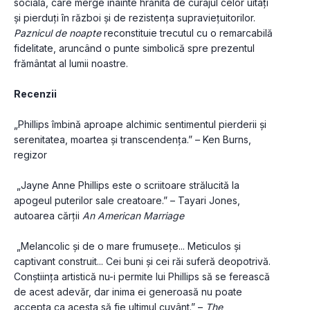
socială, care merge înainte hrănită de curajul celor uitați 
și pierduți în război și de rezistența supraviețuitorilor. 
Paznicul de noapte
 reconstituie trecutul cu o remarcabilă 
fidelitate, aruncând o punte simbolică spre prezentul 
frământat al lumii noastre.
Recenzii
„Phillips îmbină aproape alchimic sentimentul pierderii și 
serenitatea, moartea și transcendența.” – Ken Burns, 
regizor
 „Jayne Anne Phillips este o scriitoare strălucită la 
apogeul puterilor sale creatoare.” – Tayari Jones, 
autoarea cărții 
An American Marriage
 „Melancolic și de o mare frumusețe... Meticulos și 
captivant construit... Cei buni și cei răi suferă deopotrivă. 
Conștiința artistică nu-i permite lui Phillips să se ferească 
de acest adevăr, dar inima ei generoasă nu poate 
accepta ca acesta să fie ultimul cuvânt.” – 
The 