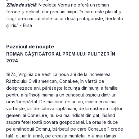
Zilele de sticlă
. Nicoletta Verna ne oferă un roman 
feroce și delicat, dur precum timpul în care este plasat și 
fragil precum sufletele celor două protagoniste, Redenta 
și Iris.” - Elisa
Paznicul de noapte
ROMAN CÂȘTIGĂTOR AL PREMIULUI PULITZER ÎN 
2024
1874, Virginia de Vest. La nouă ani de la încheierea 
Războiului Civil american, ConaLee, în vârstă de 
doisprezece ani, părăsește locuința din munți a familiei 
pentru a-și însoți mama la un cunoscut ospiciu dintr-un 
oraș îndepărtat. De mai bine de un an, mama ei nu mai 
vorbește, iar de câteva săptămâni, de la nașterea fraților 
gemeni ai ConeiLee, nu s-a mai ridicat din pat, lăsând 
asupra fetei toată povara gospodăriei. La oraș le duce 
pe amândouă Domnu, bărbatul pe care ConaLee îl crede 
tatăl ei, iar în urmă, pe creasta muntelui, n-a mai rămas 