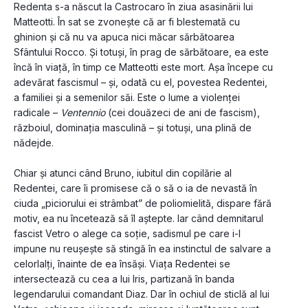
Redenta s-a născut la Castrocaro în ziua asasinării lui 
Matteotti. În sat se zvonește că ar fi blestemată cu 
ghinion și că nu va apuca nici măcar sărbătoarea 
Sfântului Rocco. Și totuși, în prag de sărbătoare, ea este 
încă în viață, în timp ce Matteotti este mort. Așa începe cu 
adevărat fascismul – și, odată cu el, povestea Redentei, 
a familiei și a semenilor săi. Este o lume a violenței 
radicale – 
Ventennio
 (cei douăzeci de ani de fascism), 
războiul, dominația masculină – și totuși, una plină de 
nădejde.
Chiar și atunci când Bruno, iubitul din copilărie al 
Redentei, care îi promisese că o să o ia de nevastă în 
ciuda „piciorului ei strâmbat” de poliomielită, dispare fără 
motiv, ea nu încetează să îl aștepte. Iar când demnitarul 
fascist Vetro o alege ca soție, sadismul pe care i-l 
impune nu reușește să stingă în ea instinctul de salvare a 
celorlalți, înainte de ea însăși. Viața Redentei se 
intersectează cu cea a lui Iris, partizană în banda 
legendarului comandant Diaz. Dar în ochiul de sticlă al lui 