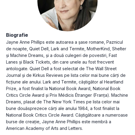
Biografie
Jayne Anne Phillips este autoarea a șase romane, Paznicul
de noapte, Quiet Dell, Lark and Termite, MotherKind, Shelter
și Machine Dreams, și a două culegeri de povestiri, Fast
Lanes și Black Tickets, din care unele au fost frecvent
antologate. Quiet Dell a fost selectat de The Wall Street
Journal și de Kirkus Reviews pe lista celor mai bune cărți de
ficțiune ale anului. Lark and Termite, câștigător al Heartland
Prize, a fost finalist la National Book Award, National Book
Critics Circle Award și Prix Médicis Étranger (Franța). Machine
Dreams, plasat de The New York Times pe lista celor mai
bune douăsprezece cărți ale anului 1984, a fost finalist la
National Book Critics Circle Award. Câștigătoare a numeroase
burse de creaţie, Jayne Anne Phillips este membră a
American Academy of Arts and Letters.