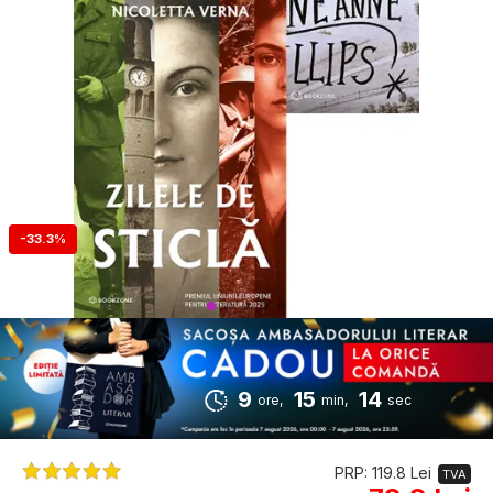
-33.3%
9
15
13
ore,
min,
sec
PRP: 119.8 Lei
TVA