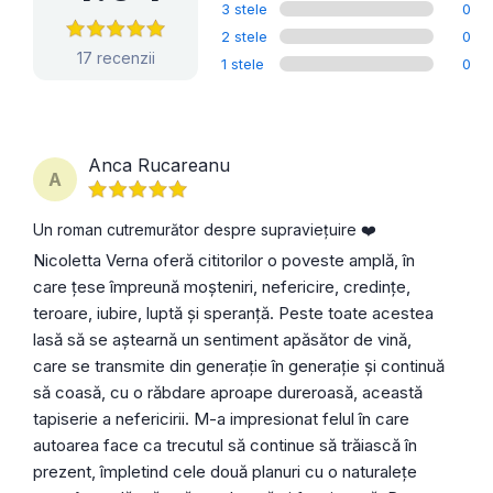
3 stele
0
2 stele
0
17 recenzii
1 stele
0
Anca Rucareanu
A
Un roman cutremurător despre supraviețuire ❤️
Nicoletta Verna oferă cititorilor o poveste amplă, în
care țese împreună moșteniri, nefericire, credințe,
teroare, iubire, luptă și speranță. Peste toate acestea
lasă să se aștearnă un sentiment apăsător de vină,
care se transmite din generație în generație și continuă
să coasă, cu o răbdare aproape dureroasă, această
tapiserie a nefericirii. M-a impresionat felul în care
autoarea face ca trecutul să continue să trăiască în
prezent, împletind cele două planuri cu o naturalețe