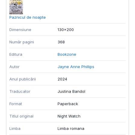
Paznicul de noapte
Z
Dimensiune
130x200
D
Număr pagini
368
N
Editura
Bookzone
E
Autor
Jayne Anne Phillips
A
Anul publicării
2024
A
Traducator
Justina Bandol
T
Format
Paperback
F
Titlul original
Night Watch
T
Limba
Limba romana
I