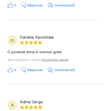
0
Răspunde
Comentarii(0)
Daniela Apostoaie
D
O poveste trista in vremuri grele
Recenzie pentru cartea
Paznicul de noapte
0
Răspunde
Comentarii(0)
Adina Varga
A