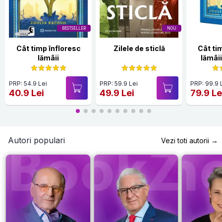
BESTSELLER
NOU
Cât timp înfloresc
Zilele de sticlă
Cât ti
lămâii
lămâii
c
PRP: 54.9 Lei
PRP: 59.9 Lei
PRP: 99.9 
40.9 Lei
49.9 Lei
79.9 Le
Autori populari
Vezi toti autorii →