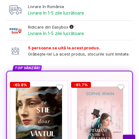
Livrare în România
Livrare în 1-5 zile lucrătoare
Ridicare din Easybox
Livrare în 1-5 zile lucrătoare
5 persoane se uită la acest produs.
Grăbește-te! La acest produs, stocurile sunt limitate.
TOP VÂNZĂRI
-63.8%
-61.7%
-