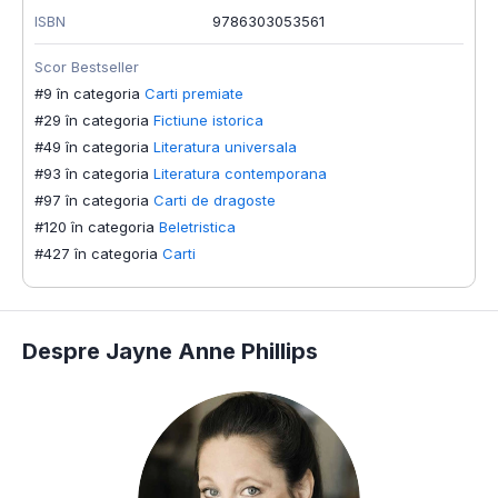
ISBN
9786303053561
S
#
Scor Bestseller
#
#9 în categoria
Carti premiate
#
#29 în categoria
Fictiune istorica
#
#49 în categoria
Literatura universala
#
#93 în categoria
Literatura contemporana
#
#97 în categoria
Carti de dragoste
#
#120 în categoria
Beletristica
#
#427 în categoria
Carti
Despre Jayne Anne Phillips