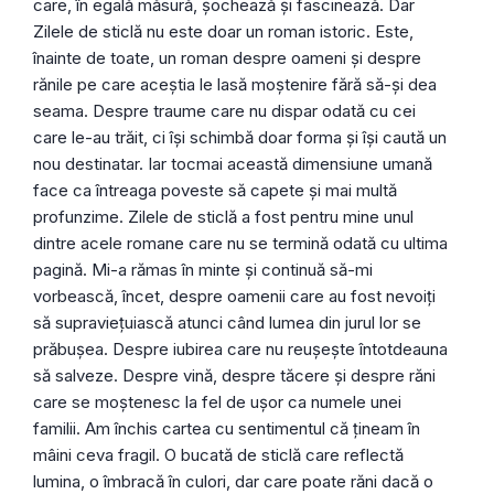
care, în egală măsură, șochează și fascinează. Dar
Zilele de sticlă nu este doar un roman istoric. Este,
înainte de toate, un roman despre oameni și despre
rănile pe care aceștia le lasă moștenire fără să-și dea
seama. Despre traume care nu dispar odată cu cei
care le-au trăit, ci își schimbă doar forma și își caută un
nou destinatar. Iar tocmai această dimensiune umană
face ca întreaga poveste să capete și mai multă
profunzime. Zilele de sticlă a fost pentru mine unul
dintre acele romane care nu se termină odată cu ultima
pagină. Mi-a rămas în minte și continuă să-mi
vorbească, încet, despre oamenii care au fost nevoiți
să supraviețuiască atunci când lumea din jurul lor se
prăbușea. Despre iubirea care nu reușește întotdeauna
să salveze. Despre vină, despre tăcere și despre răni
care se moștenesc la fel de ușor ca numele unei
familii. Am închis cartea cu sentimentul că țineam în
mâini ceva fragil. O bucată de sticlă care reflectă
lumina, o îmbracă în culori, dar care poate răni dacă o