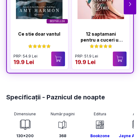
BESTSELLER
Ce stie doar vantul
12 saptamani
pentru a cuceri un
Lord
PRP: 54.9 Lei
PRP: 51.9 Lei
P
19.9 Lei
19.9 Lei
1
Specificații - Paznicul de noapte
Dimensiune
Număr pagini
Editura
Aut
130x200
368
Bookzone
Jayne Anne