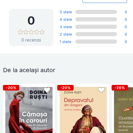
5 stele
0
0
4 stele
0
3 stele
0
2 stele
0
0 recenzii
1 stele
0
De la același autor
-20%
-20%
-20%