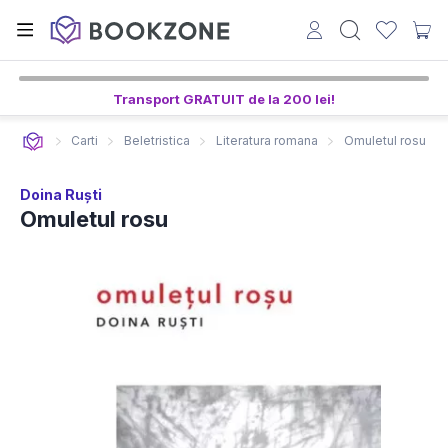
Transport GRATUIT de la 200 lei!
Carti
Beletristica
Literatura romana
Omuletul rosu
Doina Ruști
Omuletul rosu