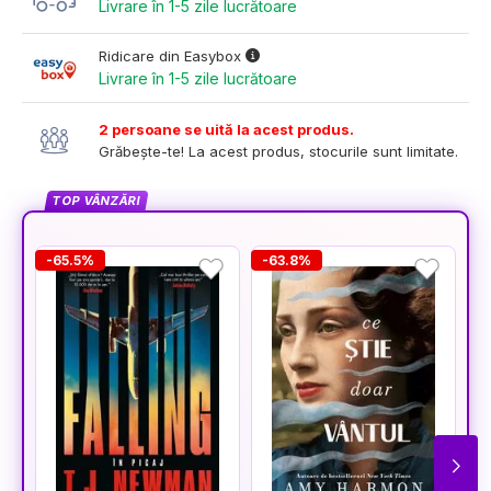
Livrare în 1-5 zile lucrătoare
Ridicare din Easybox
Livrare în 1-5 zile lucrătoare
2 persoane se uită la acest produs.
Grăbește-te! La acest produs, stocurile sunt limitate.
TOP VÂNZĂRI
-65.5%
-63.8%
-