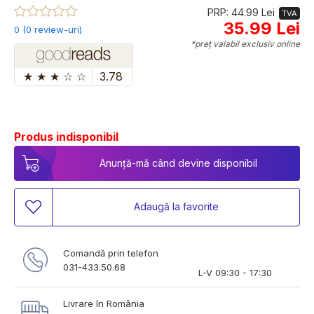
PRP: 44.99 Lei
TVA
35.99 Lei
0 (0 review-uri)
*preț valabil exclusiv online
★
★
★
☆
☆
3.78
Produs indisponibil
Anunță-mă când devine disponibil
Adaugă la favorite
Comandă prin telefon
031-433.50.68
L-V 09:30 - 17:30
Livrare în România