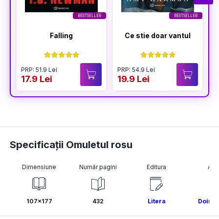
BESTSELLER
BESTSELLER
Falling
Ce stie doar vantul
PRP: 51.9 Lei
PRP: 54.9 Lei
17.9 Lei
19.9 Lei
Specificații Omuletul rosu
Dimensiune
Număr pagini
Editura
Aut
107x177
432
Litera
Doina 