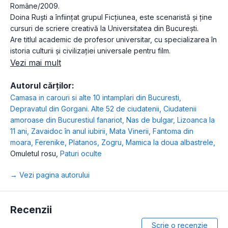
Române/2009.
Doina Ruști a înființat grupul Ficțiunea, este scenaristă și ține
cursuri de scriere creativă la Universitatea din București.
Are titlul academic de profesor universitar, cu specializarea în
istoria culturii și civilizației universale pentru film.
Vezi mai mult
Autorul cărților:
Camasa in carouri si alte 10 intamplari din Bucuresti
,
Depravatul din Gorgani. Alte 52 de ciudatenii
,
Ciudatenii
amoroase din Bucurestiul fanariot
,
Nas de bulgar
,
Lizoanca la
11 ani
,
Zavaidoc în anul iubirii
,
Mata Vinerii
,
Fantoma din
moara
,
Ferenike
,
Platanos
,
Zogru
,
Mamica la doua albastrele
,
Omuletul rosu
,
Paturi oculte
→ Vezi pagina autorului
Recenzii
Scrie o recenzie