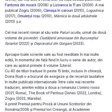
Fantoma din moară
(2008) și
Lizoanca la 11 ani
(2009). A mai
publicat
Zogru
(2006),
Cămașa în carouri
(2010),
Logodnica
(2017),
Omulețul roșu
(2010),
Mămica la două albăstrele
(2013) ș.a
Cel mai recent roman al său este
Paturi oculte
, urmat de două
volume de povestiri:
Ciudățenii amoroase din Bucureștiul
fanariot
(2022) și
Depravatul din Gorgani
(2023).
Aproape toate scrierile sale au fost reeditate în mai multe
ediții, în momentul de față fiind în lucru o serie de autor, din
care au apărut primele 4 volume (Litera).
Cu 40 de titluri traduse în peste 15 limbi, inclusiv în chineză,
Doina Ruști s-a bucurat de exegeze și de recenzii laudative
în multe publicații internaționale. Între cele mai recente
traduceri, amintim ediția a doua a romanului L’omino rosso
(2021, Roma), The Book of Perilous Dishes (2022, Londra),
Zogru (2022, Marsilia).
A primit Premiul pentru Proză al Uniunii Scriitorilor din
România/2008 și Premiul Ion Creangă, al Academiei