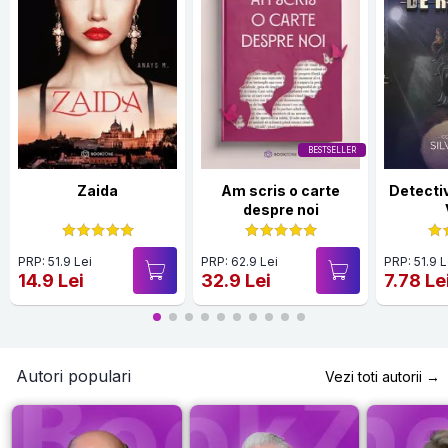
BESTSELLER
Zaida
Am scris o carte
Detecti
despre noi
PRP: 51.9 Lei
PRP: 62.9 Lei
PRP: 51.9 L
14.9 Lei
32.9 Lei
7.78 Le
Autori populari
Vezi toti autorii →