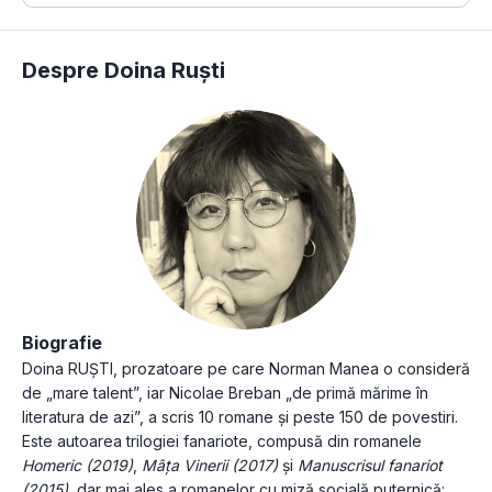
Despre Doina Ruști
Biografie
Doina RUȘTI, prozatoare pe care Norman Manea o consideră
de „mare talent”, iar Nicolae Breban „de primă mărime în
literatura de azi”, a scris 10 romane și peste 150 de povestiri.
Este autoarea trilogiei fanariote, compusă din romanele
Homeric (2019)
,
Mâța Vinerii (2017)
și
Manuscrisul fanariot
(2015)
, dar mai ales a romanelor cu miză socială puternică: