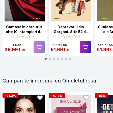
Camasa in carouri si
Depravatul din
Ciudate
alte 10 intamplari din
Gorgani. Alte 52 de
din B
Bucuresti
ciudatenii
f
PRP: 44.99 Lei
PRP: 64.99 Lei
PRP: 64.99
35.99 Lei
51.99 Lei
51.99 L
Cumparate impreuna cu Omuletul rosu
-71.3%
-47.7%
-85%