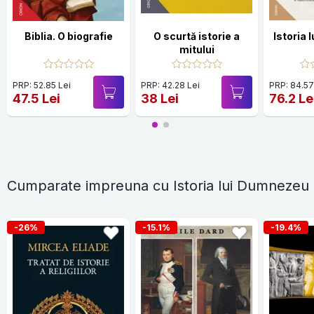
Biblia. O biografie
O scurtă istorie a
Istoria
mitului
PRP: 52.85 Lei
PRP: 42.28 Lei
PRP: 84.57
47.5 Lei
38 Lei
76.2 Le
Cumparate impreuna cu Istoria lui Dumnezeu
-26%
-15.1%
-19.4%