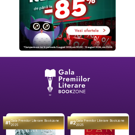
Gala Premilor Literare Bookzone
Gala Premilor Literare Bookzone
#1
#2
2025
2025