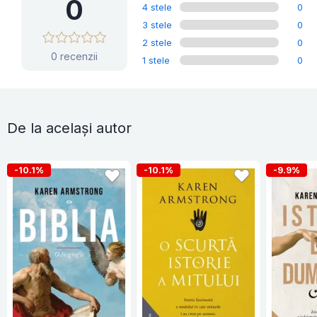
0
4 stele
0
3 stele
0
2 stele
0
0 recenzii
1 stele
0
De la același autor
-10.1%
-10.1%
-9.9%