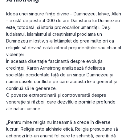
Ideea unei singure ființe divine – Dumnezeu, Iahve, Allah 
– există de peste 4 000 de ani. Dar istoria lui Dumnezeu 
este, totodată, și istoria provocărilor umanității. Deși 
iudaismul, islamismul și creștinismul proclamă un 
Dumnezeu milostiv, s-a întâmplat de prea multe ori ca 
religiile să devină catalizatorul prejudecăților sau chiar al 
violenței.
În această disertație fascinantă despre evoluția 
credinței, Karen Armstrong analizează fidelitatea 
societății occidentale față de un singur Dumnezeu și 
numeroasele conflicte pe care aceasta le-a generat și 
continuă să le genereze.
O poveste extraordinară și controversată despre 
venerație și război, care dezvăluie pornirile profunde 
ale naturii umane.
„Pentru mine religia nu înseamnă a crede în diverse 
lucruri. Religia este alchimie etică. Religia presupune să 
acționezi într-un anumit fel care te schimbă, care îți dă 