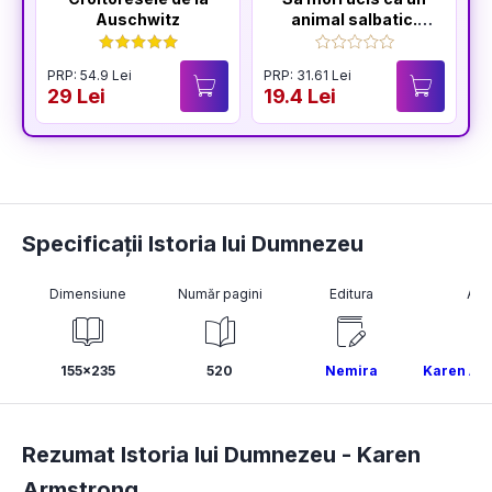
Auschwitz
animal salbatic.
Seria Sfarsitul
Ceausestilor Vol.2
PRP: 54.9 Lei
PRP: 31.61 Lei
P
29 Lei
19.4 Lei
2
Specificații Istoria lui Dumnezeu
Dimensiune
Număr pagini
Editura
Aut
155x235
520
Nemira
Karen Ar
Rezumat Istoria lui Dumnezeu -
Karen
Armstrong