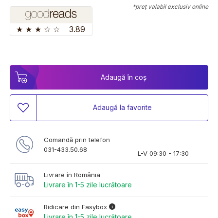
*preț valabil exclusiv online
★
★
★
☆
☆
3.89
Adaugă în coș
Adaugă la favorite
Comandă prin telefon
031-433.50.68
L-V 09:30 - 17:30
Livrare în România
Livrare în 1-5 zile lucrătoare
Ridicare din Easybox
Livrare în 1-5 zile lucrătoare