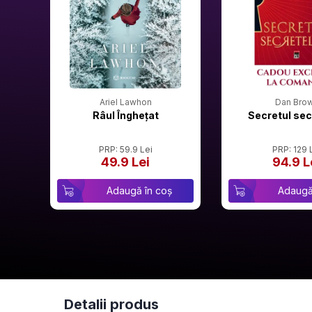
Ariel Lawhon
Dan Bro
Râul Înghețat
Secretul sec
PRP: 59.9 Lei
PRP: 129 
49.9 Lei
94.9 L
Adaugă în coș
Adaugă
Detalii produs