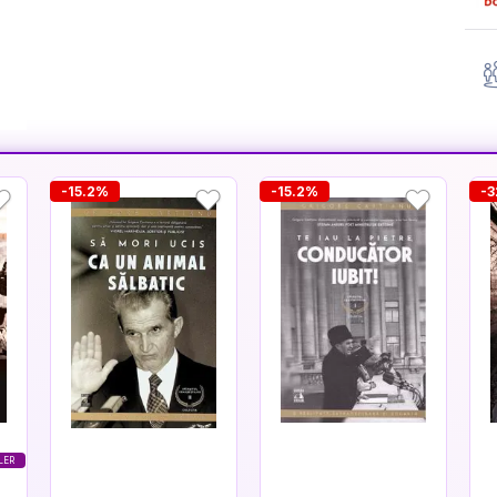
-15.2%
-15.2%
-
LER