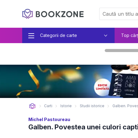
Categorii de carte
Top căr
Carti
Istorie
Studii istorice
Galben. Poves
Michel Pastoureau
Galben. Povestea unei culori capt