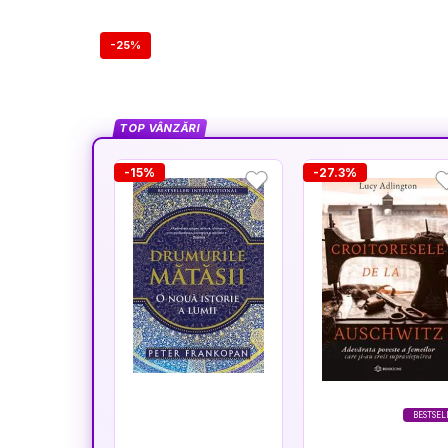
-25%
TOP VÂNZĂRI
-15%
-27.3%
BESTSEL