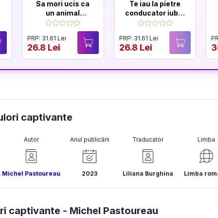
Sa mori ucis ca
Te iau la pietre
un animal
conducator iubit.
salbatic. Seria
Seria Sfarsitul
Sfarsitul
Ceausestilor
PRP: 31.61 Lei
PRP: 31.61 Lei
PR
Ceausestilor
Vol.1
26.8 Lei
26.8 Lei
3
Vol.2
ulori captivante
Autor
Anul publicării
Traducator
Limba
Michel Pastoureau
2023
Liliana Burghina
Limba rom
ri captivante -
Michel Pastoureau