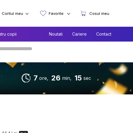
Contul meu
Favorite
Cosul meu
tru copii
Noutati
Cariere
Contact
7
26
14
ore,
min,
sec