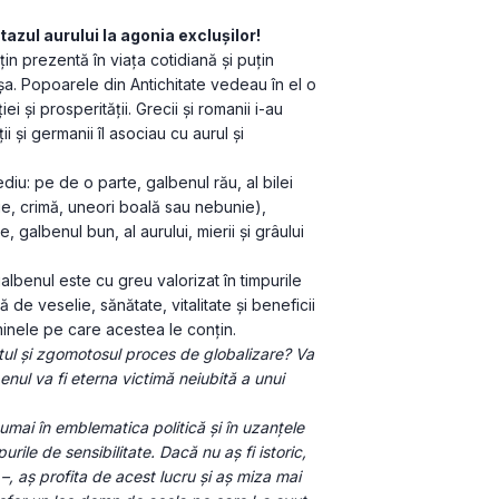
azul aurului la agonia exclușilor!
in prezentă în viața cotidiană și puțin 
așa. Popoarele din Antichitate vedeau în el o 
 și prosperității. Grecii și romanii i-au 
ii și germanii îl asociau cu aurul și 
iu: pe de o parte, galbenul rău, al bilei 
e, crimă, uneori boală sau nebunie), 
e, galbenul bun, al aurului, mierii și grâului 
galbenul este cu greu valorizat în timpurile 
de veselie, sănătate, vitalitate și beneficii 
minele pe care acestea le conțin.
tul și zgomotosul proces de globalizare? Va 
nul va fi eterna victimă neiubită a unui 
mai în emblematica politică și în uzanțele 
purile de sensibilitate. Dacă nu aș fi istoric, 
r –, aș profita de acest lucru și aș miza mai 