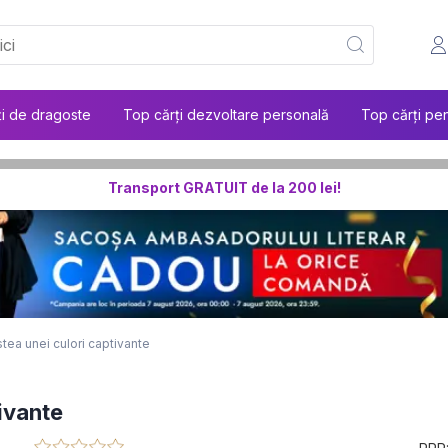
ți de dragoste
Top cărți dezvoltare personală
Top cărți pen
Transport GRATUIT de la 200 lei!
tea unei culori captivante
ivante