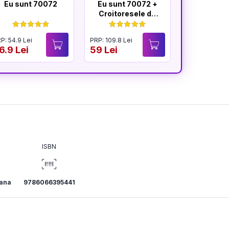
Eu sunt 70072
Eu sunt 70072 +
Războiu
Croitoresele de
ochii unu
la Auschwitz
P: 54.9 Lei
PRP: 109.8 Lei
PRP: 51.9 Lei
6.9 Lei
59 Lei
19.9 Lei
ISBN
ana
9786066395441