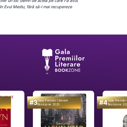
ofer un loc demn de acela pe care l-a avut 
în Evul Mediu, fără să-l mai recupereze 
#3
#4
Gala Premilor Literare
Gala Premilor
Bookzone 2025
Bookzone 20