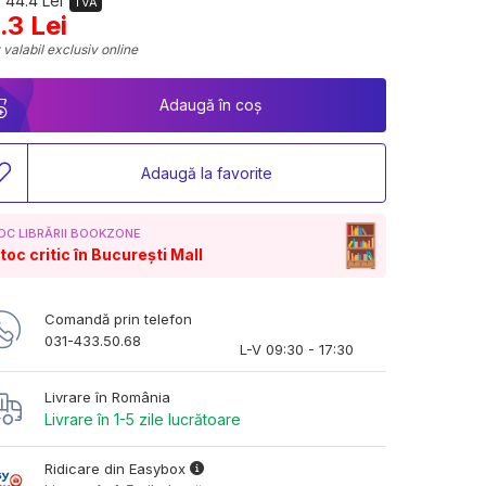
 44.4 Lei
TVA
.3 Lei
 valabil exclusiv online
Adaugă în coș
Adaugă la favorite
OC LIBRĂRII BOOKZONE
toc critic în București Mall
Comandă prin telefon
031-433.50.68
L-V 09:30 - 17:30
Livrare în România
Livrare în 1-5 zile lucrătoare
Ridicare din Easybox