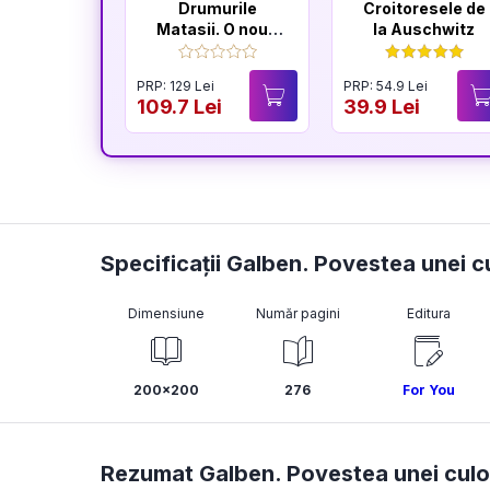
Drumurile
Croitoresele de
Matasii. O noua
la Auschwitz
istorie a lumii
PRP: 129 Lei
PRP: 54.9 Lei
109.7 Lei
39.9 Lei
Specificații Galben. Povestea unei c
Dimensiune
Număr pagini
Editura
200x200
276
For You
Rezumat Galben. Povestea unei culo