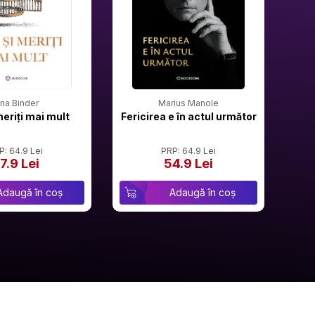
rina Binder
Marius Manole
meriți mai mult
Fericirea e în actul următor
P: 64.9 Lei
PRP: 64.9 Lei
7.9 Lei
54.9 Lei
Adaugă în coș
Adaugă în coș