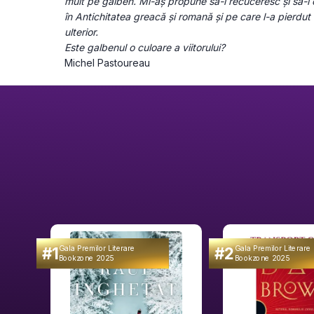
mult pe galben. Mi-aș propune să-l recuceresc și să-i 
în Antichitatea greacă și romană și pe care l-a pierdut 
ulterior.
Este galbenul o culoare a viitorului?
Michel Pastoureau
#1
#2
Gala Premilor Literare
Gala Premilor Literare
Bookzone 2025
Bookzone 2025