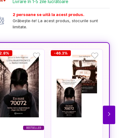
Livrare în 1-5 zile lucrătoare
2 persoane se uită la acest produs.
Grăbește-te! La acest produs, stocurile sunt
limitate.
32.8%
-46.3%
-61.7%
BESTSELLER