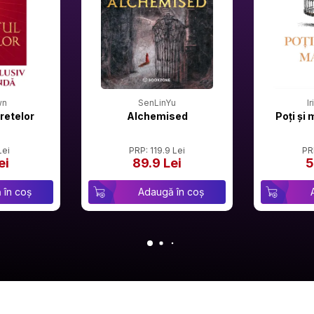
wn
SenLinYu
I
retelor
Alchemised
Poți și 
Lei
PRP: 119.9 Lei
PR
ei
89.9 Lei
5
 în coș
Adaugă în coș