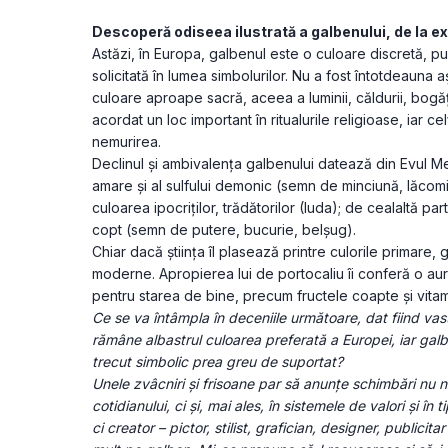
Descoperă odiseea ilustrată a galbenului, de la ext
Astăzi, în Europa, galbenul este o culoare discretă, puț
solicitată în lumea simbolurilor. Nu a fost întotdeauna 
culoare aproape sacră, aceea a luminii, căldurii, bogăției
acordat un loc important în ritualurile religioase, iar celț
nemurirea.
Declinul și ambivalența galbenului datează din Evul Med
amare și al sulfului demonic (semn de minciună, lăcomi
culoarea ipocriților, trădătorilor (Iuda); de cealaltă part
copt (semn de putere, bucurie, belșug).
Chiar dacă știința îl plasează printre culorile primare, 
moderne. Apropierea lui de portocaliu îi conferă o aură 
pentru starea de bine, precum fructele coapte și vita
Ce se va întâmpla în deceniile următoare, dat fiind vas
rămâne albastrul culoarea preferată a Europei, iar galbe
trecut simbolic prea greu de suportat?
Unele zvâcniri și frisoane par să anunțe schimbări nu nu
cotidianului, ci și, mai ales, în sistemele de valori și în ti
ci creator – pictor, stilist, grafician, designer, publicita